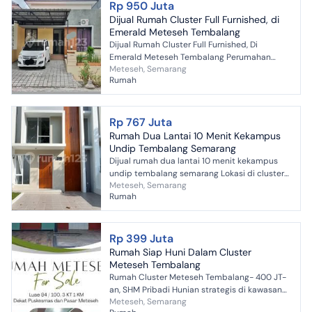
Rp 950 Juta
Dijual Rumah Cluster Full Furnished, di
Emerald Meteseh Tembalang
Dijual Rumah Cluster Full Furnished, Di
Emerald Meteseh Tembalang Perumahan
Meteseh, Semarang
Emerald Meteseh - Tembalang Semarang
Rumah
Dijual Rumah Spesifikasi Rumah:...
Rp 767 Juta
Rumah Dua Lantai 10 Menit Kekampus
Undip Tembalang Semarang
Dijual rumah dua lantai 10 menit kekampus
undip tembalang semarang Lokasi di cluster
Meteseh, Semarang
siranda terrace bukit kencana jaya meteseh
Rumah
tembalang semarang...
Rp 399 Juta
Rumah Siap Huni Dalam Cluster
Meteseh Tembalang
Rumah Cluster Meteseh Tembalang- 400 JT-
an, SHM Pribadi Hunian strategis di kawasan
Meteseh, Semarang
Sendangmulyo - Tembalang, hanya ±300 m