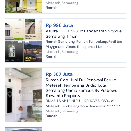
Meteseh, Semarang
Tembalang Dekat Undip Tembalang Luas
Rumah
Tanah 72m² Luas Bangunan 58m...
Rp 998 Juta
Azurra 1 LT DP 98 Jt Pandanaran Skyville
Semarang Timur
Rumah Semarang, Rumah Tembalang. Fasilitas
Playground. Akses Transportasi Umum
Meteseh, Semarang
Legality ✅ Sertipikat Pecah PBB & IMB / PBG
Rumah
Pandanaran Skyvil...
Rp 387 Juta
Rumah Siap Huni Full Renovasi Baru di
Meteseh Tembalang Undip Kota
Semarang Undip Kampus By Prabowo
Siswanto Property
RUMAH SIAP HUNI FULL RENOVASI BARU di
Meteseh Tembalang Kota Semarang ********
Meteseh, Semarang
SPESIFIKASI RUMAH (+) Tipe 72/72 Full
Rumah
Renovasi Baru (+) Harga: Rp 3...