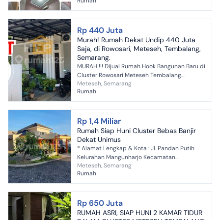
Rumah
dari jalan raya. Lingk...
Rp 440 Juta
Murah! Rumah Dekat Undip 440 Juta
Saja, di Rowosari, Meteseh, Tembalang,
Semarang.
MURAH !!! Dijual Rumah Hook Bangunan Baru di
Cluster Rowosari Meteseh Tembalang
Meteseh, Semarang
Semarang Luas Tanah 72m² Luas Bangunan
Rumah
45m² Kamar TIdur 2 Kama...
Rp 1,4 Miliar
Rumah Siap Huni Cluster Bebas Banjir
Dekat Unimus
* Alamat Lengkap & Kota : Jl. Pandan Putih
Kelurahan Mangunharjo Kecamatan
Meteseh, Semarang
Tembalang Semarang * Luas Tanah : 150 *
Rumah
Luas Bangunan : 80 * Jumlah Ka...
Rp 650 Juta
RUMAH ASRI, SIAP HUNI 2 KAMAR TIDUR