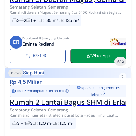
Semarang Selatan, Semarang
Rumah di daerah Mugas , Semarang ( Ls 8466 ) Lokasi strategis ,
Hadap Selatan Dekat fasilitas umum lainnya spt RS , Mall ,
3
2
1 + 1
LT
:
135 m²
LB
:
135 m²
Universitas dll Rumah di...
Diperbarui 18 jam yang lalu oleh
ER
Emirita Redland
+628193...
WhatsApp
5
Siap Huni
Rumah
Rp 4,5 Miliar
Rp 28 Jutaan (Tenor 15
Lihat Kemampuan Cicilan-mu
ⓘ
Rp
Tahun)
Rumah 2 Lantai Bagus SHM di Erlang
Semarang Selatan, Semarang
Rumah siap huni letak strategis pusat kota Hadap Timur Laut ,
available 3 unit 2 lantai Carpot , Artetis , 2200W, ada taman
3 + 1
3
LT
:
120 m²
LB
:
120 m²
belakang