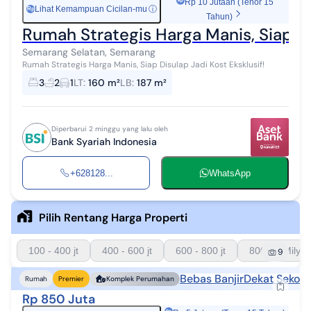
Rp 10 Jutaan (Tenor 15
Lihat Kemampuan Cicilan-mu
ⓘ
Rp
Tahun)
Rumah Strategis Harga Manis, Siap Dis
Semarang Selatan, Semarang
Rumah Strategis Harga Manis, Siap Disulap Jadi Kost Eksklusif!
3
2
1
LT
:
160 m²
LB
:
187 m²
Diperbarui 2 minggu yang lalu oleh
Bank Syariah Indonesia
+628128...
WhatsApp
Pilih Rentang Harga Properti
100 - 400 jt
400 - 600 jt
600 - 800 jt
800 - 1 Milyar
9
Bebas Banjir
Dekat Sekola
Rumah
Premier
Komplek Perumahan
Rp 850 Juta