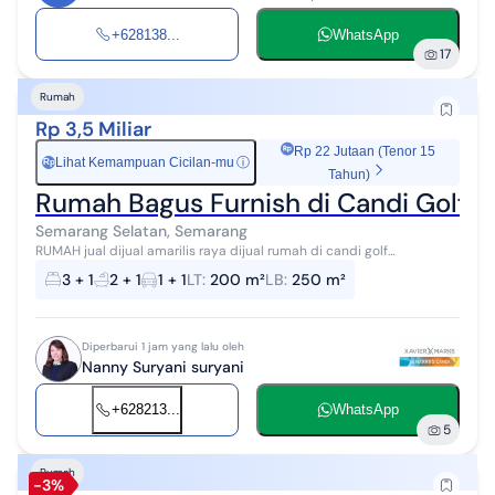
+628138...
WhatsApp
17
Rumah
Rp 3,5 Miliar
Rp 22 Jutaan (Tenor 15
Lihat Kemampuan Cicilan-mu
ⓘ
Rp
Tahun)
Rumah Bagus Furnish di Candi Golf
Semarang Selatan, Semarang
RUMAH jual dijual amarilis raya dijual rumah di candi golf
SEMARANG SEMARANG SELATAN
3 + 1
2 + 1
1 + 1
LT
:
200 m²
LB
:
250 m²
Diperbarui 1 jam yang lalu oleh
Nanny Suryani suryani
+628213...
WhatsApp
5
Rumah
-3%