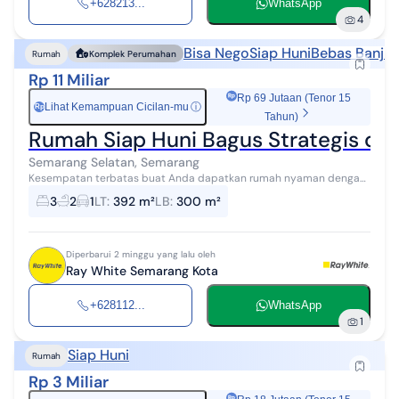
+628213...
WhatsApp
4
Bisa Nego
Siap Huni
Bebas Banjir
Rumah
Komplek Perumahan
Rp 11 Miliar
Rp 69 Jutaan (Tenor 15
Lihat Kemampuan Cicilan-mu
ⓘ
Rp
Tahun)
Rumah Siap Huni Bagus Strategis di
Semarang Selatan, Semarang
Kesempatan terbatas buat Anda dapatkan rumah nyaman dengan
return investasi tinggi di Semarang Selatan, Semarang. Rumah ini
3
2
1
LT
:
392 m²
LB
:
300 m²
menawarkan kelengkapan...
Diperbarui 2 minggu yang lalu oleh
Ray White Semarang Kota
+628112...
WhatsApp
1
Siap Huni
Rumah
Rp 3 Miliar