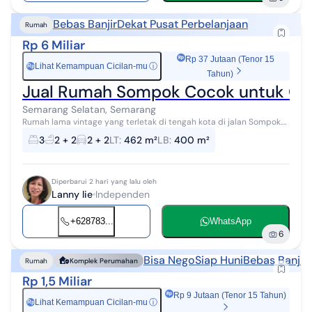
Bebas Banjir
Dekat Pusat Perbelanjaan
Rumah
Rp 6 Miliar
Rp 37 Jutaan (Tenor 15
Lihat Kemampuan Cicilan-mu
ⓘ
Rp
Tahun)
Jual Rumah Sompok Cocok untuk Ca
Semarang Selatan, Semarang
Rumah lama vintage yang terletak di tengah kota di jalan Sompok.
Cocok sekali untuk usaha cafe, reddoorz, perkantoran, kost kost an,
3
2 + 2
2 + 2
LT
:
462 m²
LB
:
400 m²
dan pet breede...
Diperbarui 2 hari yang lalu oleh
Lanny lie
Independen
+628783...
WhatsApp
6
Bisa Nego
Siap Huni
Bebas Banjir
Rumah
Komplek Perumahan
Rp 1,5 Miliar
Rp 9 Jutaan (Tenor 15 Tahun)
Lihat Kemampuan Cicilan-mu
ⓘ
Rp