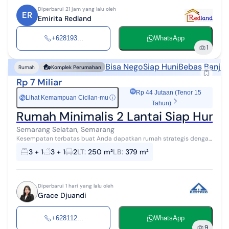
Diperbarui 21 jam yang lalu oleh
ER
Emirita Redland
+628193...
WhatsApp
1
Bisa Nego
Siap Huni
Bebas Banjir
Rumah
Komplek Perumahan
Rp 7 Miliar
Rp 44 Jutaan (Tenor 15
Lihat Kemampuan Cicilan-mu
ⓘ
Rp
Tahun)
Rumah Minimalis 2 Lantai Siap Huni 
Semarang Selatan, Semarang
Kesempatan terbatas buat Anda dapatkan rumah strategis dengan
return investasi tinggi di Semarang Selatan, Semarang. Rumah ini
3 + 1
3 + 1
2
LT
:
250 m²
LB
:
379 m²
menawarkan kelengka...
Diperbarui 1 hari yang lalu oleh
Grace Djuandi
+628112...
WhatsApp
9