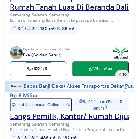
Rumah Tanah Luas Di Beranda Bali 
Semarang Selatan, Semarang
Rumah di Semarang Barat. 3 menit ke pusat perbelanjaan .
sekolah.rumahsakit Temukan rumah 2 lantai yang asri ini, dijual
3
3
2
LT
:
180 m²
LB
:
88 m²
dengan pemandangan asri ...
Diperbarui 2 hari yang lalu oleh
Eka (Golden Sanur)
+622476...
WhatsApp
10
Bebas Banjir
Dekat Akses Transportasi
Dekat Pusat
Rumah
Rp 8 Miliar
Rp 50 Jutaan (Tenor 15
Lihat Kemampuan Cicilan-mu
ⓘ
Rp
Tahun)
Langs Pemilik, Kantor/ Rumah Dijual 
Semarang Selatan, Semarang
Dijual Kantor/ Rumah Murah Jl Raya Tentara Pelajar Kel Lamper Kidul
Semarang selatan Informasi Rumah: + Luas bangunan : 162 m2
3
3
3
LT
:
485 m²
LB
:
162 m²