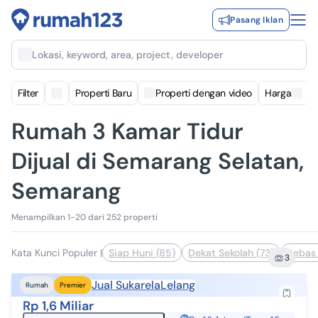
Pasang Iklan
Lokasi, keyword, area, project, developer
Filter
Properti Baru
Properti dengan video
Harga
Rumah 3 Kamar Tidur
Dijual di Semarang Selatan,
Semarang
Menampilkan 1-20 dari 252 properti
Kata Kunci Populer
|
Siap Huni (85)
Dekat Sekolah (73)
Bebas 
3
Jual Sukarela
Lelang
Rumah
Premier
Rp 1,6 Miliar