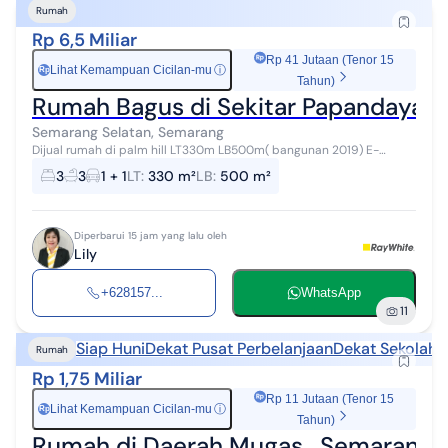
Rumah
Rp 6,5 Miliar
Rp 41 Jutaan (Tenor 15
Lihat Kemampuan Cicilan-mu
ⓘ
Rp
Tahun)
Rumah Bagus di Sekitar Papandayan
Semarang Selatan, Semarang
Dijual rumah di palm hill LT330m LB500m( bangunan 2019) E-
sertifikat SHM Lebar 20x16,5 Garasi lebar 6 meter jejer 2 mbl Carpot
3
3
1 + 1
LT
:
330 m²
LB
:
500 m²
2 mbl 3+1 kamar tidu...
Diperbarui 15 jam yang lalu oleh
Lily
+628157...
WhatsApp
11
Siap Huni
Dekat Pusat Perbelanjaan
Dekat Sekolah
D
Rumah
Rp 1,75 Miliar
Rp 11 Jutaan (Tenor 15
Lihat Kemampuan Cicilan-mu
ⓘ
Rp
Tahun)
Rumah di Daerah Mugas , Semarang (