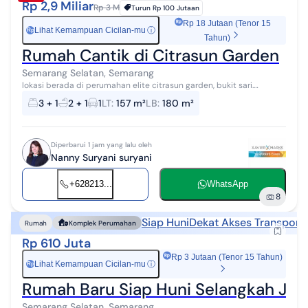
Rp 2,9 Miliar
Rp 3 M
Turun
Rp 100 Jutaan
Rp 18 Jutaan (Tenor 15
Lihat Kemampuan Cicilan-mu
ⓘ
Rp
Tahun)
Rumah Cantik di Citrasun Garden
Semarang Selatan, Semarang
lokasi berada di perumahan elite citrasun garden, bukit sari.
lingkungan tenang, ama, nyaman. Ada 4 AC yang di tinggal
3 + 1
2 + 1
1
LT
:
157 m²
LB
:
180 m²
Diperbarui 1 jam yang lalu oleh
Nanny Suryani suryani
+628213...
WhatsApp
8
Siap Huni
Dekat Akses Transporta
Rumah
Komplek Perumahan
Rp 610 Juta
Rp 3 Jutaan (Tenor 15 Tahun)
Lihat Kemampuan Cicilan-mu
ⓘ
Rp
Rumah Baru Siap Huni Selangkah Jal
Semarang Selatan, Semarang