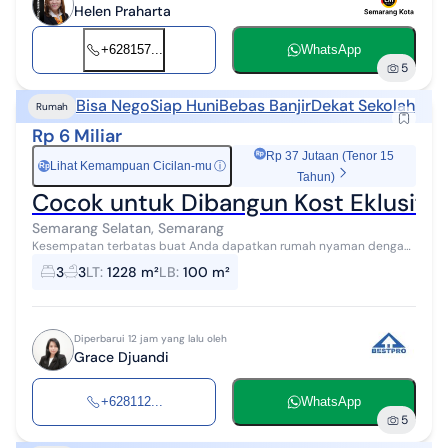
Helen Praharta
+628157...
WhatsApp
5
Bisa Nego
Siap Huni
Bebas Banjir
Dekat Sekolah
Rumah
Rp 6 Miliar
Rp 37 Jutaan (Tenor 15
Lihat Kemampuan Cicilan-mu
ⓘ
Rp
Tahun)
Cocok untuk Dibangun Kost Eklusif,R
Semarang Selatan, Semarang
Kesempatan terbatas buat Anda dapatkan rumah nyaman dengan
return investasi tinggi di Semarang Selatan, Semarang. Rumah ini
3
3
LT
:
1228 m²
LB
:
100 m²
menawarkan lokasi yang...
Diperbarui 12 jam yang lalu oleh
Grace Djuandi
+628112...
WhatsApp
5