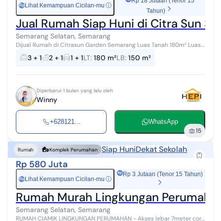
Rp 18 Jutaan (Tenor 15
Lihat Kemampuan Cicilan-mu
ⓘ
Rp
Tahun)
Jual Rumah Siap Huni di Citra Sun S
Semarang Selatan, Semarang
Dijual Rumah di Citrasun Garden Semarang Luas Tanah 180m² Luas
bangunan 150m² Kamar Tidur 3 Kamar mandi 2 Kamar pembantu 1
3 + 1
2 + 1
1 + 1
LT
:
180 m²
LB
:
150 m²
Garasi 1 Carpot 1 Ser...
Diperbarui 1 bulan yang lalu oleh
Winny
+628121...
WhatsApp
15
Siap Huni
Dekat Sekolah
Rumah
Komplek Perumahan
Rp 580 Juta
Rp 3 Jutaan (Tenor 15 Tahun)
Lihat Kemampuan Cicilan-mu
ⓘ
Rp
Rumah Murah Lingkungan Perumahan 
Semarang Selatan, Semarang
RUMAH CIAMIK LINGKUNGAN PERUMAHAN - Akses lebar 7meter cor