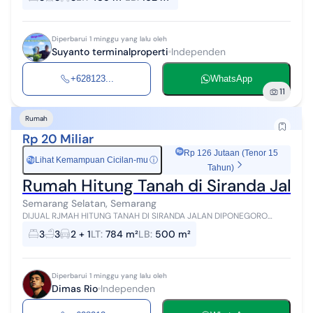
Hadap : Timur + Lua...
Diperbarui 1 minggu yang lalu oleh
Suyanto terminalproperti
Independen
+628123...
WhatsApp
11
Rumah
Rp 20 Miliar
Rp 126 Jutaan (Tenor 15
Lihat Kemampuan Cicilan-mu
ⓘ
Rp
Tahun)
Rumah Hitung Tanah di Siranda Jal
Semarang Selatan, Semarang
DIJUAL RJMAH HITUNG TANAH DI SIRANDA JALAN DIPONEGORO
LEMPONGSARI GAJAHMUNGKUR SEMARANG Lokasi sangat strategis
3
3
2 + 1
LT
:
784 m²
LB
:
500 m²
dibangun kantor / rumah mewah/ H...
Diperbarui 1 minggu yang lalu oleh
Dimas Rio
Independen