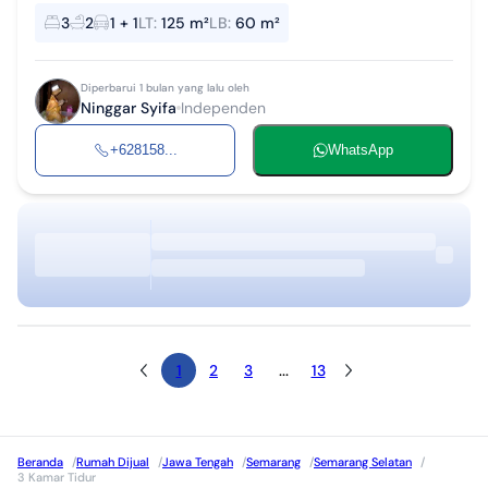
- SHM ready - Saluran listrik,air dan wifi tersedia - Sejuk dan tenang
3
2
1 + 1
LT
:
125 m²
LB
:
60 m²
- Jarak ke k...
Diperbarui 1 bulan yang lalu oleh
Ninggar Syifa
Independen
+628158...
WhatsApp
1
2
3
...
13
Beranda
/
Rumah Dijual
/
Jawa Tengah
/
Semarang
/
Semarang Selatan
/
3 Kamar Tidur