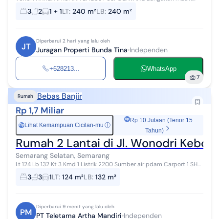
bagus Luas 240 m2 full bangunan Kamar tidur 3 Kamar mandi 2
3
2
1 + 1
LT
:
240 m²
LB
:
240 m²
Dapur Ruang keluarga Ruang ...
Diperbarui 2 hari yang lalu oleh
JT
Juragan Properti Bunda Tina
Independen
+628213...
WhatsApp
7
Bebas Banjir
Rumah
Rp 1,7 Miliar
Rp 10 Jutaan (Tenor 15
Lihat Kemampuan Cicilan-mu
ⓘ
Rp
Tahun)
Rumah 2 Lantai di Jl. Wonodri Kebo
Semarang Selatan, Semarang
Lt 124 Lb 132 Kt 3 Kmd 1 Listrik 2200 Sumber air pdam Carport 1 SHM
Akses jalan masuk 2 mobil Bebas banjir Harga Rp. 1.700.000.000
3
3
1
LT
:
124 m²
LB
:
132 m²
Diperbarui 9 menit yang lalu oleh
PM
PT Teletama Artha Mandiri
Independen