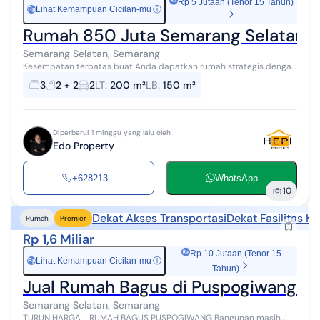
Rp 5 Jutaan (Tenor 15 Tahun)
Lihat Kemampuan Cicilan-mu
ⓘ
Rp
Rumah 850 Juta Semarang Selatan, 
Semarang Selatan, Semarang
Kesempatan terbatas buat Anda dapatkan rumah strategis dengan
return investasi tinggi di Semarang Selatan, Semarang. Rumah ini
3
2 + 2
2
LT
:
200 m²
LB
:
150 m²
menawarkan kelengka...
Diperbarui 1 minggu yang lalu oleh
Edo Property
+628213...
WhatsApp
10
Dekat Akses Transportasi
Dekat Fasilitas K
Rumah
Premier
Rp 1,6 Miliar
Rp 10 Jutaan (Tenor 15
Lihat Kemampuan Cicilan-mu
ⓘ
Rp
Tahun)
Jual Rumah Bagus di Puspogiwang Tu
Semarang Selatan, Semarang
TURUN HARGA !! RUMAH BAGUS PUSPOGIWANG Bangunan masih