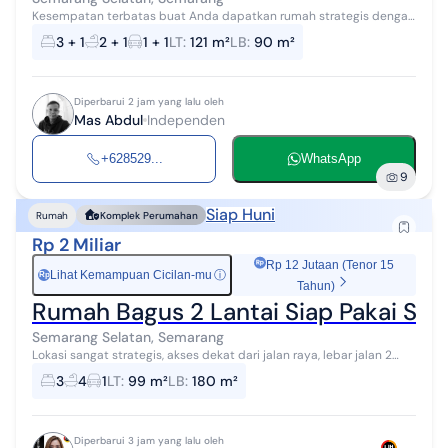
Kesempatan terbatas buat Anda dapatkan rumah strategis dengan
return investasi tinggi di Semarang Selatan, Semarang. Rumah ini
3 + 1
2 + 1
1 + 1
LT
:
121 m²
LB
:
90 m²
menawarkan kelengka...
Diperbarui 2 jam yang lalu oleh
Mas Abdul
Independen
+628529...
WhatsApp
9
Siap Huni
Rumah
Komplek Perumahan
Rp 2 Miliar
Rp 12 Jutaan (Tenor 15
Lihat Kemampuan Cicilan-mu
ⓘ
Rp
Tahun)
Rumah Bagus 2 Lantai Siap Pakai SHM
Semarang Selatan, Semarang
Lokasi sangat strategis, akses dekat dari jalan raya, lebar jalan 2
mobil simpangan sangat lancar, keamanan 24 jam, sangat cocok
3
4
1
LT
:
99 m²
LB
:
180 m²
untuk tempat tingg...
Diperbarui 3 jam yang lalu oleh