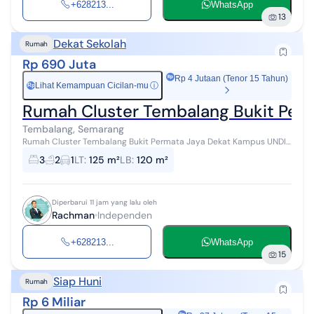
+628213...
WhatsApp
13
Dekat Sekolah
Rumah
Rp 690 Juta
Rp 4 Jutaan (Tenor 15 Tahun)
Lihat Kemampuan Cicilan-mu
ⓘ
Rp
Rumah Cluster Tembalang Bukit Per
Tembalang, Semarang
Rumah Cluster Tembalang Bukit Permata Jaya Dekat Kampus UNDIP
Tembalang Dekat SPBU Sigar Bencah Dekat Kulineran Bukit Kencana
3
2
1
LT
:
125 m²
LB
:
120 m²
Sertifikat HM L...
Diperbarui 11 jam yang lalu oleh
Rachman
Independen
+628213...
WhatsApp
15
Siap Huni
Rumah
Rp 6 Miliar