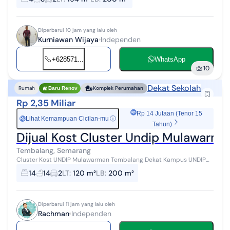
Artetis Listrik 2200 W...
Diperbarui 10 jam yang lalu oleh
Kurniawan Wijaya
Independen
+628571...
WhatsApp
10
Dekat Sekolah
Rumah
Komplek Perumahan
Baru Renov
Rp 2,35 Miliar
Rp 14 Jutaan (Tenor 15
Lihat Kemampuan Cicilan-mu
ⓘ
Rp
Tahun)
Dijual Kost Cluster Undip Mulawarm
Tembalang, Semarang
Cluster Kost UNDIP Mulawarman Tembalang Dekat Kampus UNDIP
Tembalang Dekat Kampus POLINES Dekat Kulineran Tembalang
14
14
2
LT
:
120 m²
LB
:
200 m²
Cluster One Gate System Aks...
Diperbarui 11 jam yang lalu oleh
Rachman
Independen