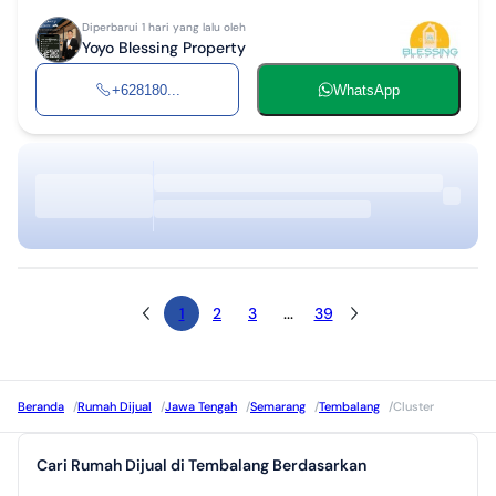
Diperbarui 1 hari yang lalu oleh
Yoyo Blessing Property
+628180...
WhatsApp
1
2
3
...
39
Beranda
/
Rumah Dijual
/
Jawa Tengah
/
Semarang
/
Tembalang
/
Cluster
Cari Rumah Dijual di Tembalang Berdasarkan