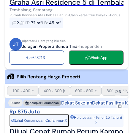
Graha Asri Residence 5 di Tembalang
Tembalang, Semarang
Rumah Rowosari Atas Bebas Banjir -Cash keras free biaya2 -Bonus 2
AC dan Kanopi GRAHA ASRI RESIDENCE 5 Rowosari , Tembalang
2
1
LT
:
72 m²
LB
:
45 m²
Semarang Hunian Clust...
Diperbarui 1 jam yang lalu oleh
JT
Juragan Properti Bunda Tina
Independen
+628213...
WhatsApp
Pilih Rentang Harga Properti
100 - 400 jt
400 - 600 jt
600 - 800 jt
800 - 1 Milyar
5
Dekat Sekolah
Dekat Fasilitas Ke
Rumah
Komplek Perumahan
Rp 875 Juta
Rp 5 Jutaan (Tenor 15 Tahun)
Lihat Kemampuan Cicilan-mu
ⓘ
Rp
Dijual Cepat Rumah Perum Kampoe