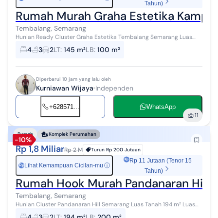
Tahun)
Rumah Murah Graha Estetika Kampu
Tembalang, Semarang
Hunian Ready Cluster Graha Estetika Tembalang Semarang Luas
Tanah 145 m² Luas Bangunan 100 m² Kamar Tidur 4 Kamar Mandi 3
4
3
2
LT
:
145 m²
LB
:
100 m²
Air PDAM & Artetis Lis...
Diperbarui 10 jam yang lalu oleh
Kurniawan Wijaya
Independen
+628571...
WhatsApp
11
Rumah
Komplek Perumahan
-10%
Rp 1,8 Miliar
Rp 2 M
Turun
Rp 200 Jutaan
Rp 11 Jutaan (Tenor 15
Lihat Kemampuan Cicilan-mu
ⓘ
Rp
Tahun)
Rumah Hook Murah Pandanaran Hill 
Tembalang, Semarang
Hunian Cluster Pandanaran Hill Semarang Luas Tanah 194 m² Luas
Bangunan 200 m² Kamar Tidur 3 + 1 Kamar Mandi 3 Air PDAM &
4
3
2
LT
:
194 m²
LB
:
200 m²