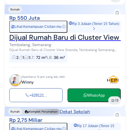
Rumah
Rp 550 Juta
Rp 3 Jutaan (Tenor 15 Tahun)
Lihat Kemampuan Cicilan-mu
ⓘ
Rp
Dijual Rumah Baru di Cluster View S
Tembalang, Semarang
Dijual Rumah Baru di Cluster View Siranda, Tembalang Semarang
Luas Tanah 72 m² Luas Bangunan 36 m² Kamar mandi 2 Kamar tidur
2
1
1
LT
:
72 m²
LB
:
36 m²
1 Listrik 1300 watt...
Diperbarui 9 jam yang lalu oleh
Winny
+628121...
WhatsApp
13
Dekat Sekolah
Rumah
Komplek Perumahan
Rp 2,75 Miliar
Rp 17 Jutaan (Tenor 15
Lihat Kemampuan Cicilan-mu
ⓘ
Rp