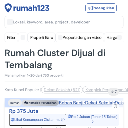
Pasang Iklan
Lokasi, keyword, area, project, developer
Filter
Properti Baru
Properti dengan video
Harga
Rumah Cluster Dijual di
Tembalang
Menampilkan 1-20 dari 763 properti
Kata Kunci Populer
|
Dekat Sekolah (621)
Komplek Perumahan (4
7
Bebas Banjir
Dekat Sekolah
Dekat 
Rumah
Komplek Perumahan
Rp 375 Juta
Rp 2 Jutaan (Tenor 15 Tahun)
Lihat Kemampuan Cicilan-mu
ⓘ
Rp