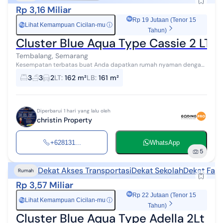
Rp 3,16 Miliar
Rp 19 Jutaan (Tenor 15
Lihat Kemampuan Cicilan-mu
ⓘ
Rp
Tahun)
Cluster Blue Aqua Type Cassie 2 LT C
Tembalang, Semarang
Kesempatan terbatas buat Anda dapatkan rumah nyaman dengan
return investasi tinggi di Tembalang, Semarang. Rumah ini
3
3
2
LT
:
162 m²
LB
:
161 m²
menawarkan kelengkapan fasili...
Diperbarui 1 hari yang lalu oleh
christin Property
+628131...
WhatsApp
5
Dekat Akses Transportasi
Dekat Sekolah
Dekat Fasi
Rumah
Rp 3,57 Miliar
Rp 22 Jutaan (Tenor 15
Lihat Kemampuan Cicilan-mu
ⓘ
Rp
Tahun)
Cluster Blue Aqua Type Adella 2Lt Ci