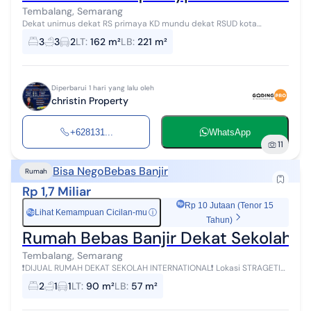
Tembalang, Semarang
Dekat unimus dekat RS primaya KD mundu dekat RSUD kota
Semarang 15 mnt ke Undip 20 mnt ke tol gayam dekat pusat
3
3
2
LT
:
162 m²
LB
:
221 m²
perbelanjaan
Diperbarui 1 hari yang lalu oleh
christin Property
+628131...
WhatsApp
11
Bisa Nego
Bebas Banjir
Rumah
Rp 1,7 Miliar
Rp 10 Jutaan (Tenor 15
Lihat Kemampuan Cicilan-mu
ⓘ
Rp
Tahun)
Rumah Bebas Banjir Dekat Sekolah In
Tembalang, Semarang
❗DIJUAL RUMAH DEKAT SEKOLAH INTERNATIONAL❗ Lokasi STRAGETIS
5-10 Menit menuju Sekolah International 10 Menit ke pasar 20 Menit
2
1
1
LT
:
90 m²
LB
:
57 m²
ke Simpang Lima...