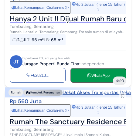
Rp 2 Jutaan (Tenor 15 Tahun)
Lihat Kemampuan Cicilan-mu
ⓘ
Rp
Hanya 2 Unit !! Dijual Rumah Baru di
Tembalang, Semarang
Rumah 1 lantai di Tembalang, Semarang. For sale rumah di wilayah
yang tenang dengan pemandangan Lokasi di Pusat Kota. Properti 1
2
1
LT
:
65 m²
LB
:
65 m²
lantai ini berada...
Diperbarui 20 jam yang lalu oleh
JT
Juragan Properti Bunda Tina
Independen
+628213...
WhatsApp
10
Dekat Akses Transportasi
Dekat 
Rumah
Komplek Perumahan
Rp 560 Juta
Rp 3 Jutaan (Tenor 15 Tahun)
Lihat Kemampuan Cicilan-mu
ⓘ
Rp
Rumah The Sanctuary Residence Ba
Tembalang, Semarang
*THE SANCTUARY RESIDENCE* Jl kyai mojo I Srondol Kulon