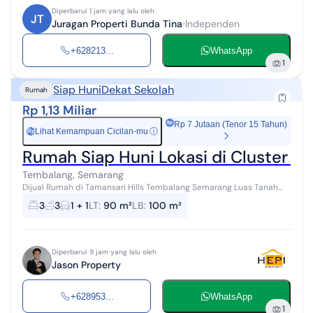
Diperbarui 1 jam yang lalu oleh
JT
Juragan Properti Bunda Tina
Independen
+628213...
WhatsApp
1
Siap Huni
Dekat Sekolah
Rumah
Rp 1,13 Miliar
Rp 7 Jutaan (Tenor 15 Tahun)
Lihat Kemampuan Cicilan-mu
ⓘ
Rp
Rumah Siap Huni Lokasi di Cluster 
Tembalang, Semarang
Dijual Rumah di Tamansari Hills Tembalang Semarang Luas Tanah
90 m² Luas Bangunan 100 m² Kamar Tidur 3 Kamar Mandi 3 Garasi /
3
3
1 + 1
LT
:
90 m²
LB
:
100 m²
Carport 1 Mo...
Diperbarui 9 jam yang lalu oleh
Jason Property
+628953...
WhatsApp
1