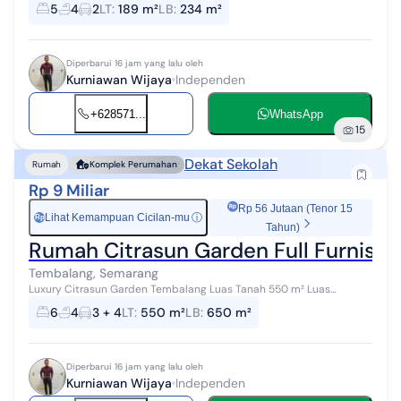
GREENWICH HILL Luas Tanah 189 m² Luas Bangunan 234 m² Kamar
5
4
2
LT
:
189 m²
LB
:
234 m²
Tidur 4+1 Kamar Mandi 3+1 Da...
Diperbarui 16 jam yang lalu oleh
Kurniawan Wijaya
Independen
+628571...
WhatsApp
15
Dekat Sekolah
Rumah
Komplek Perumahan
Rp 9 Miliar
Rp 56 Jutaan (Tenor 15
Lihat Kemampuan Cicilan-mu
ⓘ
Rp
Tahun)
Rumah Citrasun Garden Full Furnis
Tembalang, Semarang
Luxury Citrasun Garden Tembalang Luas Tanah 550 m² Luas
Bangunan 650 m² Bangunan 2 Lantai Kamar Tidur 4 + 2 Kamar
6
4
3 + 4
LT
:
550 m²
LB
:
650 m²
Mandi 3 + 1 Air Artetis Listri...
Diperbarui 16 jam yang lalu oleh
Kurniawan Wijaya
Independen