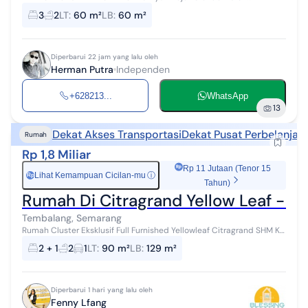
Banyumanik Semarang Cluster One gate system *62 unit* Lokasi
3
2
LT
:
60 m²
LB
:
60 m²
Strategis Deket UNDIP Han...
Diperbarui 22 jam yang lalu oleh
Herman Putra
Independen
+628213...
WhatsApp
13
Dekat Akses Transportasi
Dekat Pusat Perbelanjaa
Rumah
Rp 1,8 Miliar
Rp 11 Jutaan (Tenor 15
Lihat Kemampuan Cicilan-mu
ⓘ
Rp
Tahun)
Rumah Di Citragrand Yellow Leaf - Eks
Tembalang, Semarang
Rumah Cluster Eksklusif Full Furnished Yellowleaf Citragrand SHM KT
2 + 1 KM 2 4.500W Artetis Water Heater Shower 3 AC Kitchen Set
2 + 1
2
1
LT
:
90 m²
LB
:
129 m²
Carport + Kanop...
Diperbarui 1 hari yang lalu oleh
Fenny Lfang