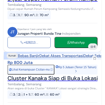
Tembalang, Semarang
Dijual cepat Rumah Perum Kampoeng Semawis Kedungmundu LT
90m2 LB 70m2 3 KT 1 kamar mandi Ruang Tamu Dapur Ruang
3
1
LT
:
90 m²
LB
:
70 m²
keluarga Sertifikat SHM Lis...
Diperbarui 1 jam yang lalu oleh
JT
Juragan Properti Bunda Tina
Independen
+628213...
WhatsApp
6
Bebas Banjir
Dekat Akses Transportasi
Dekat Sekol
Rumah
Rp 800 Juta
Rp 5 Jutaan (Tenor 15 Tahun)
Lihat Kemampuan Cicilan-mu
ⓘ
Rp
Cluster Kanaka Siap di Buka Lokasi S
Tembalang, Semarang
Akan segara di buka Cluster " KANAKA" Lokasi sangat strategis Dinar
Raya Meteseh Tembalang Semarang Nempel jalan raya Jalan utama
3
2
1 + 1
LT
:
60 m²
LB
:
60 m²
2 jalur Bebas B...