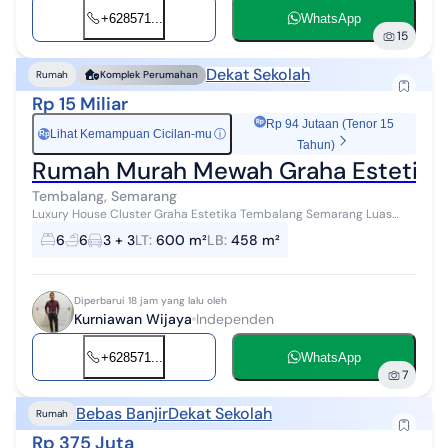
+628571...
WhatsApp
15
Dekat Sekolah
Rumah
Komplek Perumahan
Rp 15 Miliar
Rp 94 Jutaan (Tenor 15
Lihat Kemampuan Cicilan-mu
ⓘ
Rp
Tahun)
Rumah Murah Mewah Graha Estetika
Tembalang, Semarang
Luxury House Cluster Graha Estetika Tembalang Semarang Luas
Tanah 600 m² Luas Bangunan 458 m² Kamar Tidur 6 Kamar Mandi 6
6
6
3 + 3
LT
:
600 m²
LB
:
458 m²
Air Sumur Artetis Listr...
Diperbarui 18 jam yang lalu oleh
Kurniawan Wijaya
Independen
+628571...
WhatsApp
7
Bebas Banjir
Dekat Sekolah
Rumah
Rp 375 Juta