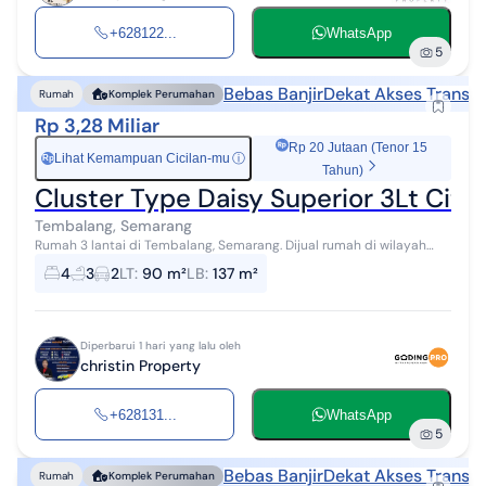
+628122...
WhatsApp
5
Bebas Banjir
Dekat Akses Transpo
Rumah
Komplek Perumahan
Rp 3,28 Miliar
Rp 20 Jutaan (Tenor 15
Lihat Kemampuan Cicilan-mu
ⓘ
Rp
Tahun)
Cluster Type Daisy Superior 3Lt Citr
Tembalang, Semarang
Rumah 3 lantai di Tembalang, Semarang. Dijual rumah di wilayah
yang asri dengan pemandangan Lokasi Pinggiran Kota. Properti 3
4
3
2
LT
:
90 m²
LB
:
137 m²
lantai ini berada di...
Diperbarui 1 hari yang lalu oleh
christin Property
+628131...
WhatsApp
5
Bebas Banjir
Dekat Akses Transpo
Rumah
Komplek Perumahan