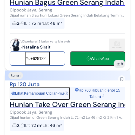
Hunian Bagus Green Serang Indah D
Cipocok Jaya, Serang
Dijual rumah Siap huni Lokasi Green Serang Indah Belakang Terminal
Pakupatan Kota Serang Banten LT 75 m2 LB 46 m2 KT 2 KM 1 Carport
2
1
LT
:
75 m²
LB
:
46 m²
1 mob...
Diperbarui 2 bulan yang lalu oleh
Natalina Sirait
+628122...
WhatsApp
8
Rumah
Rp 120 Juta
Rp 760 Ribuan (Tenor 15
Lihat Kemampuan Cicilan-mu
ⓘ
Rp
Tahun)
Hunian Take Over Green Serang Inda
Cipocok Jaya, Serang
Dijual hunian di Green Serang Indah Lt 72 m2 Lb 46 m2 Kt 2 Km 1 AC
1 Dapur Carport Listrik 1300va Air jetpump SHGB NA00327xxxx
2
1
LT
:
72 m²
LB
:
46 m²