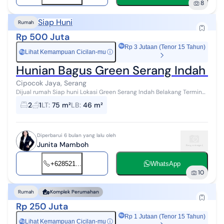
8
Siap Huni
Rumah
Rp 500 Juta
Rp 3 Jutaan (Tenor 15 Tahun)
Lihat Kemampuan Cicilan-mu
ⓘ
Rp
Hunian Bagus Green Serang Indah D
Cipocok Jaya, Serang
Dijual rumah Siap huni Lokasi Green Serang Indah Belakang Terminal
Pakupatan Kota Serang Banten LT 75 m2 LB 46 m2 KT 2 KM 1 Carport
2
1
LT
:
75 m²
LB
:
46 m²
1 mob...
Diperbarui 6 bulan yang lalu oleh
Junita Mamboh
+628521...
WhatsApp
10
Rumah
Komplek Perumahan
Rp 250 Juta
Rp 1 Jutaan (Tenor 15 Tahun)
Lihat Kemampuan Cicilan-mu
ⓘ
Rp