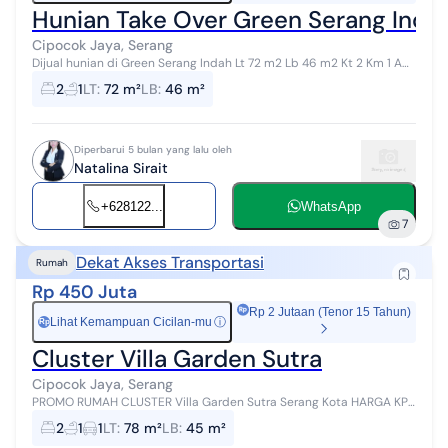
Hunian Take Over Green Serang Inda
Cipocok Jaya, Serang
Dijual hunian di Green Serang Indah Lt 72 m2 Lb 46 m2 Kt 2 Km 1 AC
1 Dapur Carport Listrik 1300va Air jetpump SHGB NA00327xxxx
2
1
LT
:
72 m²
LB
:
46 m²
Diperbarui 5 bulan yang lalu oleh
Natalina Sirait
+628122...
WhatsApp
7
Dekat Akses Transportasi
Rumah
Rp 450 Juta
Rp 2 Jutaan (Tenor 15 Tahun)
Lihat Kemampuan Cicilan-mu
ⓘ
Rp
Cluster Villa Garden Sutra
Cipocok Jaya, Serang
PROMO RUMAH CLUSTER Villa Garden Sutra Serang Kota HARGA KPR
450 JUTA'AN - Type 45/78 KPR Cluster - Booking Unit 2 Juta - Tanpa
2
1
1
LT
:
78 m²
LB
:
45 m²
Uang ( Free Dp...