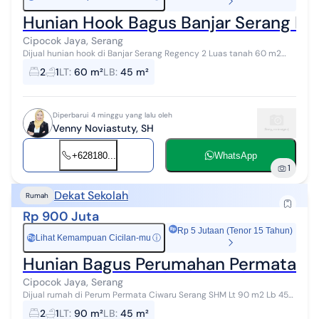
Hunian Hook Bagus Banjar Serang Re
Cipocok Jaya, Serang
Dijual hunian hook di Banjar Serang Regency 2 Luas tanah 60 m2
Luas bangunan 45 m2 Kt 2 Km 1 Listrik 1300va Carport Kitchen set
2
1
LT
:
60 m²
LB
:
45 m²
Posisi hook...
Diperbarui 4 minggu yang lalu oleh
Venny Noviastuty, SH
+628180...
WhatsApp
1
Dekat Sekolah
Rumah
Rp 900 Juta
Rp 5 Jutaan (Tenor 15 Tahun)
Lihat Kemampuan Cicilan-mu
ⓘ
Rp
Hunian Bagus Perumahan Permata C
Cipocok Jaya, Serang
Dijual rumah di Perum Permata Ciwaru Serang SHM Lt 90 m2 Lb 45
m2 Kt 2 Km 1 Carport Dapur biasa AC 1 Listrik 2200 kWh token Air jet
2
1
LT
:
90 m²
LB
:
45 m²
pu...