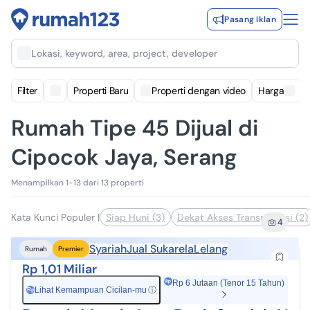
Pasang Iklan
Lokasi, keyword, area, project, developer
Filter
Properti Baru
Properti dengan video
Harga
Rumah Tipe 45 Dijual di
Cipocok Jaya, Serang
Menampilkan 1-13 dari 13 properti
Kata Kunci Populer
|
Siap Huni (3)
Dekat Akses Transportasi (2)
4
Syariah
Jual Sukarela
Lelang
Rumah
Premier
Rp 1,01 Miliar
Rp 6 Jutaan (Tenor 15 Tahun)
Lihat Kemampuan Cicilan-mu
ⓘ
Rp