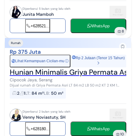
Diperbarui 5 bulan yang lalu oleh
Junita Mamboh
+628521...
WhatsApp
8
Rumah
Rp 375 Juta
Rp 2 Jutaan (Tenor 15 Tahun)
Lihat Kemampuan Cicilan-mu
ⓘ
Rp
Hunian Minimalis Griya Permata Asri 
Cipocok Jaya, Serang
Dijual rumah di Griya Permata Asri LT 84 m2 LB 50 m2 KT 2 KM 1
Listrik 1300 juta SHM Harga 375 juta VN00325xxxx
2
1
LT
:
84 m²
LB
:
50 m²
Diperbarui 2 bulan yang lalu oleh
Venny Noviastuty, SH
+628180...
WhatsApp
10