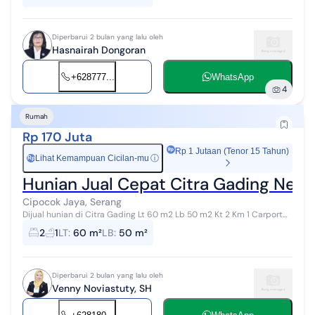
Diperbarui 2 bulan yang lalu oleh
Hasnairah Dongoran
+628777...
WhatsApp
4
Rumah
Rp 170 Juta
Rp 1 Jutaan (Tenor 15 Tahun)
Lihat Kemampuan Cicilan-mu
ⓘ
Rp
Hunian Jual Cepat Citra Gading Neg
Cipocok Jaya, Serang
Dijual hunian di Citra Gading Lt 60 m2 Lb 50 m2 Kt 2 Km 1 Carport
Listrik 1300va HGB VN00316xxxx
2
1
LT
:
60 m²
LB
:
50 m²
Diperbarui 2 bulan yang lalu oleh
Venny Noviastuty, SH