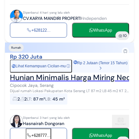
Diperbarui 4 hari yang lalu oleh
CV.KARYA MANDIRI PROPERTI
Independen
+628122...
WhatsApp
10
Rumah
Rp 320 Juta
Rp 2 Jutaan (Tenor 15 Tahun)
Lihat Kemampuan Cicilan-mu
ⓘ
Rp
Hunian Minimalis Harga Miring Neo G
Cipocok Jaya, Serang
Dijual rumah Lokasi Pakupatan Kota Serang LT 87 m2 LB 45 m2 KT 2
KM 2 Harga 320jt RJ00329xxxx
2
2
LT
:
87 m²
LB
:
45 m²
Diperbarui 3 hari yang lalu oleh
Hasnairah Dongoran
+628777...
WhatsApp