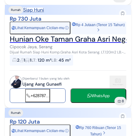
Siap Huni
Rumah
Rp 730 Juta
Rp 4 Jutaan (Tenor 15 Tahun)
Lihat Kemampuan Cicilan-mu
ⓘ
Rp
Hunian Oke Taman Graha Asri Nego 
Cipocok Jaya, Serang
Dijual Rumah Siap Huni Komp.Graha Asri Kota Serang. LT.120m2 LB.-
+45m2 Surat SHM Electronik Kmr Tidur 2 Kmr Mandi 1 Ruang Tamu
2
1
1
LT
:
120 m²
LB
:
45 m²
Ruang Keluarga Ruan...
Diperbarui 1 bulan yang lalu oleh
Ujang Aang Gunaefi
+628787...
WhatsApp
8
Rumah
Rp 120 Juta
Rp 760 Ribuan (Tenor 15
Lihat Kemampuan Cicilan-mu
ⓘ
Rp
Tahun)