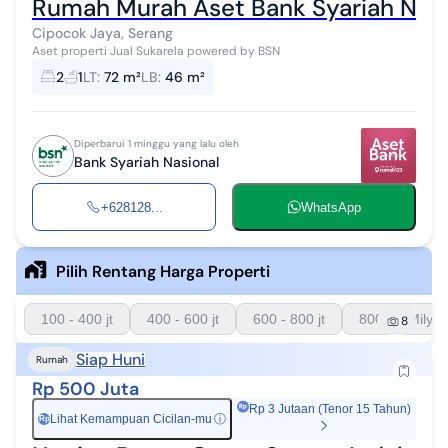
Rumah Murah Aset Bank Syariah Nasi
Cipocok Jaya, Serang
Aset properti Jual Sukarela powered by BSN
2
1
LT
:
72 m²
LB
:
46 m²
Diperbarui 1 minggu yang lalu oleh
Bank Syariah Nasional
+628128...
WhatsApp
Pilih Rentang Harga Properti
100 - 400 jt
400 - 600 jt
600 - 800 jt
800 - 1 Milyar
8
Siap Huni
Rumah
Rp 500 Juta
Rp 3 Jutaan (Tenor 15 Tahun)
Lihat Kemampuan Cicilan-mu
ⓘ
Rp