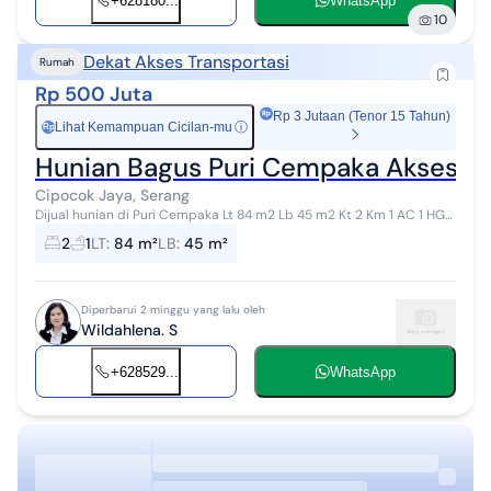
+628180...
WhatsApp
10
Dekat Akses Transportasi
Rumah
Rp 500 Juta
Rp 3 Jutaan (Tenor 15 Tahun)
Lihat Kemampuan Cicilan-mu
ⓘ
Rp
Hunian Bagus Puri Cempaka Akses To
Cipocok Jaya, Serang
Dijual hunian di Puri Cempaka Lt 84 m2 Lb 45 m2 Kt 2 Km 1 AC 1 HGB
Listrik 1300va Bisa beli take over cicilan 3,2jt per bulan Sisa 10 bula...
2
1
LT
:
84 m²
LB
:
45 m²
Diperbarui 2 minggu yang lalu oleh
Wildahlena. S
+628529...
WhatsApp