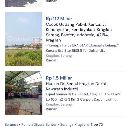
Rumah
1, listrik 900, air...
Rp 112 Miliar
Cocok Gudang Pabrik Kantor. Jl.
Kendayakan, Kendayakan, Kragilan,
Serang, Banten, Indonesia, 42184,
Kragilan
✅Kenapa harus ERA STAR (Spesialis Lelang)?
Karena Era Star RESMI Ter Daftar di
Kragilan, Serang
KEMENTRIAN PERDAGANGAN dengan Nomer
Rumah
SIU P4 • Lokasi aset lelang...
Rp 1,5 Miliar
Hunian Ds Sentul Kragilan Dekat
Kawasan Industri
Dijual hunian di Ds. Sentul, Kragilan Lt 200 m2
Lb 100 m2 Kt 3 Km 2 Carport Dapur Listrik
Kragilan, Serang
1200va Air jetpump SHM NA00318xxxx
Rumah
Beranda
>
Rumah Dijual
>
Banten
>
Serang
>
Kragilan
>
Tipe 70