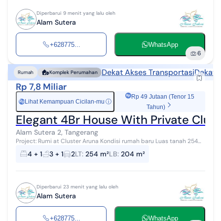
Diperbarui 9 menit yang lalu oleh
Alam Sutera
+628775...
WhatsApp
6
Dekat Akses Transportasi
Dekat 
Rumah
Komplek Perumahan
Rp 7,8 Miliar
Rp 49 Jutaan (Tenor 15
Lihat Kemampuan Cicilan-mu
ⓘ
Rp
Tahun)
Elegant 4Br House With Private Clu
Alam Sutera 2, Tangerang
Project: Rumi at Cluster Aruna Kondisi rumah baru Luas tanah 254
m2 Luas bangunan 200 m2 4 kamar tidur, 3 kamar mandi Rumah 2
4 + 1
3 + 1
2
LT
:
254 m²
LB
:
204 m²
LT Modern Tr...
Diperbarui 23 menit yang lalu oleh
Alam Sutera
+628775...
WhatsApp