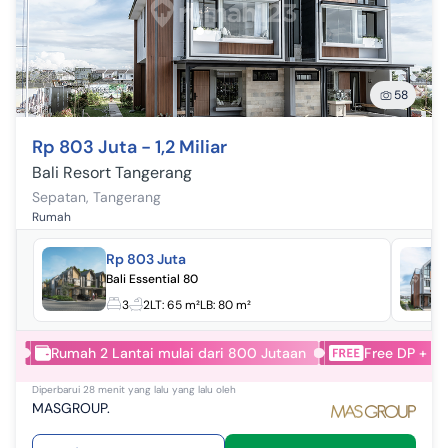
58
Rp 803 Juta - 1,2 Miliar
Bali Resort Tangerang
Sepatan
,
Tangerang
Rumah
Rp 803 Juta
Bali Essential 80
3
2
LT:
65 m²
LB:
80 m²
Rumah 2 Lantai mulai dari 800 Jutaan
Free DP + F
Diperbarui
28 menit yang lalu
yang lalu oleh
MASGROUP.