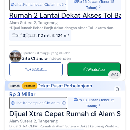
Rp 16 Jutaan (Tenor 15
Lihat Kemampuan Cicilan-mu
ⓘ
Rp
Tahun)
Rumah 2 Lantai Dekat Akses Tol Band
Alam Sutera 2, Tangerang
*Dijual Rumah Bebas Banjir dekat dengan Akses Tol Jakarta dan
Bandara, Harga Termurah,di Alam Sutera 2,Tangerang* Lokasi sangat
3
3
2
LT
:
112 m²
LB
:
124 m²
strategis hanya 6m...
Diperbarui 3 minggu yang lalu oleh
Gita Chandra
Independen
+628181...
WhatsApp
12
Dekat Pusat Perbelanjaan
Rumah
Premier
Rp 3 Miliar
Rp 18 Jutaan (Tenor 15
Lihat Kemampuan Cicilan-mu
ⓘ
Rp
Tahun)
Dijual Xtra Cepat Rumah di Alam Sute
Alam Sutera 2, Tangerang
Dijual XTRA CEPAT Rumah di Alam Sutera - Dekat ke Living World -