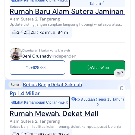
Lihat Kemampuan Cicilan-mu
ⓘ
Rp
Tahun)
Rumah Baru Alam Sutera Jaminan Pote
Alam Sutera 2, Tangerang
Update Listing jangan sungkan langsung hubungi whatsapp atau
call Beni yah Spesialis Area Alam Sutera dan sekitarnya Titip Jual |
3
2
2
LT
:
72 m²
LB
:
84 m²
Beli | Sewa | J...
Diperbarui 3 bulan yang lalu oleh
Beni Grusnady
Independen
+628788...
WhatsApp
7
Bebas Banjir
Dekat Sekolah
Rumah
Rp 1,4 Miliar
Rp 8 Jutaan (Tenor 15 Tahun)
Lihat Kemampuan Cicilan-mu
ⓘ
Rp
Rumah Mewah. Dekat Mall
Alam Sutera 2, Tangerang
Bebas banjir. fasilitas kolam renang. dekat kampus.. pusat belanja
2
2
1
LT
:
60 m²
LB
:
70 m²