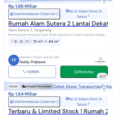
Rp 1,66 Miliar
Rp 10 Jutaan (Tenor 15
Lihat Kemampuan Cicilan-mu
ⓘ
Rp
Tahun)
Rumah Alam Sutera 2 Lantai Dekat Ike
Alam Sutera 2, Tangerang
Kesempatan terbatas buat Anda dapatkan rumah nyaman dengan
return investasi tinggi di Alam Sutera 2, Tangerang. Rumah ini
3
2
1
LT
:
72 m²
LB
:
84 m²
menawarkan lokasi yang s...
Diperbarui 24 jam yang lalu oleh
TP
Teddy Prabawa
+628595...
WhatsApp
17
Dekat Akses Transportasi
Dekat 
Rumah
Komplek Perumahan
Rp 1,64 Miliar
Rp 10 Jutaan (Tenor 15
Lihat Kemampuan Cicilan-mu
ⓘ
Rp
Tahun)
Terbaru & Limited Stock ! Rumah 2 La