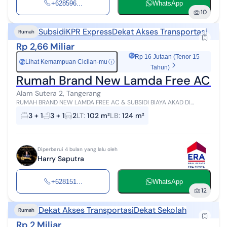
+628596...
WhatsApp
10
Subsidi
KPR Express
Dekat Akses Transportasi
Rumah
Rp 2,66 Miliar
Rp 16 Jutaan (Tenor 15
Lihat Kemampuan Cicilan-mu
ⓘ
Rp
Tahun)
Rumah Brand New Lamda Free AC & Su
Alam Sutera 2, Tangerang
RUMAH BRAND NEW LAMDA FREE AC & SUBSIDI BIAYA AKAD DI
SUTERA RASUNA ALAM SUTERA 2 Alam Sutera 2 (Across Alam
3 + 1
3 + 1
2
LT
:
102 m²
LB
:
124 m²
Sutera1) 5 mnt MRT (Futures) | 10 mnt...
Diperbarui 4 bulan yang lalu oleh
Harry Saputra
+628151...
WhatsApp
12
Dekat Akses Transportasi
Dekat Sekolah
Rumah
Rp 2 Miliar