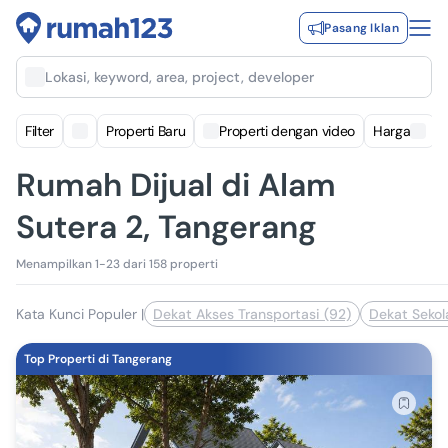
Pasang Iklan
Lokasi, keyword, area, project, developer
Filter
Properti Baru
Properti dengan video
Harga
Rumah Dijual di Alam
Sutera 2, Tangerang
Menampilkan 1-23 dari 158 properti
Kata Kunci Populer
|
Dekat Akses Transportasi (92)
Dekat Sekol
Top Properti di Tangerang