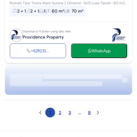
Rumah Tipe Theta Alam Sutera 2 Dimensi : 5x12 Luas Tanah : 60 m2
Luas Bangunan : 70 m2 Kamar Tidur : 2 Kamar Mandi : 1+1 Carport : 1 2
2 + 1
2 + 1
1
LT
:
60 m²
LB
:
70 m²
Lantai Lok...
Diperbarui 6 bulan yang lalu oleh
Providence Property
+628131...
WhatsApp
1
2
3
...
8