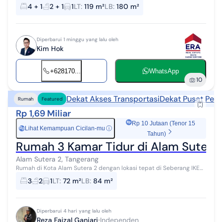
akses ke Graha Raya dan Bintaro - Lingkungan Sejuk 2 Lantai - LT 119
4 + 1
2 + 1
1
LT
:
119 m²
LB
:
180 m²
LB 180 - 4+1...
Diperbarui 1 minggu yang lalu oleh
Kim Hok
+628170...
WhatsApp
10
Dekat Akses Transportasi
Dekat Pusat Perb
Rumah
Featured
Rp 1,69 Miliar
Rp 10 Jutaan (Tenor 15
Lihat Kemampuan Cicilan-mu
ⓘ
Rp
Tahun)
Rumah 3 Kamar Tidur di Alam Sutera 2
Alam Sutera 2, Tangerang
Rumah di Kota Alam Sutera 2 dengan lokasi tepat di Seberang IKEA
Alam Sutera, Paling dekat ke Jakarta. 1. Future Flyover connecting ke
3
2
1
LT
:
72 m²
LB
:
84 m²
Alam Sutera...
Diperbarui 4 hari yang lalu oleh
Reza Faizal Ganiari
Independen