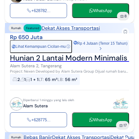
+628782...
WhatsApp
8
Dekat Akses Transportasi
Rumah
Featured
Rp 650 Juta
Rp 4 Jutaan (Tenor 15 Tahun)
Lihat Kemampuan Cicilan-mu
ⓘ
Rp
Hunian 2 Lantai Modern Minimalis Ka
Alam Sutera 2, Tangerang
Project: Nexen Developed by Alam Sutera Group Dijual rumah baru
di Sutera Nexen Luas tanah 65 m2, luas bangunan 56 m2 2 kamar
2
1
1 + 1
LT
:
65 m²
LB
:
56 m²
tidur, 1 kamar mand...
Diperbarui 1 minggu yang lalu oleh
Alam Sutera
+628775...
WhatsApp
17
Bebas Banjir
Dekat Akses Transportasi
Dekat Pusat
Rumah