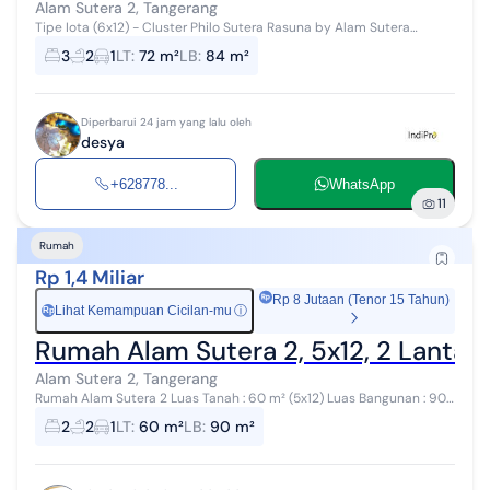
Alam Sutera 2, Tangerang
Tipe Iota (6x12) - Cluster Philo Sutera Rasuna by Alam Sutera
Hunian compact & modern, cocok untuk keluarga muda maupun
3
2
1
LT
:
72 m²
LB
:
84 m²
investasi Spesifikasi - ...
Diperbarui 24 jam yang lalu oleh
desya
+628778...
WhatsApp
11
Rumah
Rp 1,4 Miliar
Rp 8 Jutaan (Tenor 15 Tahun)
Lihat Kemampuan Cicilan-mu
ⓘ
Rp
Rumah Alam Sutera 2, 5x12, 2 Lantai, 
Alam Sutera 2, Tangerang
Rumah Alam Sutera 2 Luas Tanah : 60 m² (5x12) Luas Bangunan : 90
m² 2 Lantai Kamar Tidur : 2 Kamar Mandi : 2 Brand New Bisa KPR &
2
2
1
LT
:
60 m²
LB
:
90 m²
Bertahap Legali...