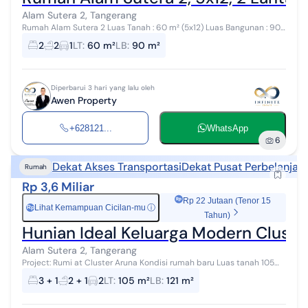
Alam Sutera 2, Tangerang
Rumah Alam Sutera 2 Luas Tanah : 60 m² (5x12) Luas Bangunan : 90
m² 2 Lantai Kamar Tidur : 2 Kamar Mandi : 2 Brand New Bisa KPR &
2
2
1
LT
:
60 m²
LB
:
90 m²
Bertahap Legali...
Diperbarui 3 hari yang lalu oleh
Awen Property
+628121...
WhatsApp
6
Dekat Akses Transportasi
Dekat Pusat Perbelanjaa
Rumah
Rp 3,6 Miliar
Rp 22 Jutaan (Tenor 15
Lihat Kemampuan Cicilan-mu
ⓘ
Rp
Tahun)
Hunian Ideal Keluarga Modern Cluster
Alam Sutera 2, Tangerang
Project: Rumi at Cluster Aruna Kondisi rumah baru Luas tanah 105
m2 Luas bangunan 121 m2 3 kamar tidur, 2 kamar mandi Rumah 2 LT
3 + 1
2 + 1
2
LT
:
105 m²
LB
:
121 m²
Modern Tropical ...