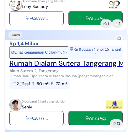
Diperbarui 1 hari yang lalu oleh
Leny Suciady
+628999...
WhatsApp
3
1
Rumah
Rp 1,4 Miliar
Rp 8 Jutaan (Tenor 15 Tahun)
Lihat Kemampuan Cicilan-mu
ⓘ
Rp
Rumah Dialam Sutera Tangerang Mur
Alam Sutera 2, Tangerang
Rumah Baru Tipe Theta di Sutera Rasuna (pengembangan oleh
Alam Sutera Group di kawasan Alam Sutera 2) adalah hunian 2
2
1
1
LT
:
60 m²
LB
:
70 m²
lantai berukuran 5x12 meter d...
Diperbarui 2 hari yang lalu oleh
Senly
+628777...
WhatsApp
13