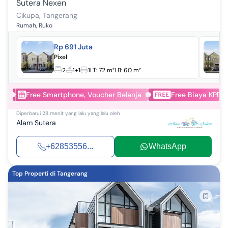
Sutera Nexen
Cikupa
,
Tangerang
Rumah, Ruko
Rp 691 Juta
Pixel
2
1+1
1
LT:
72 m²
LB:
60 m²
Free Smartphone, Voucher Belanja
Free Biaya KPR &
Diperbarui
28 menit yang lalu
yang lalu oleh
Alam Sutera
+62853556...
WhatsApp
Top Properti di Tangerang