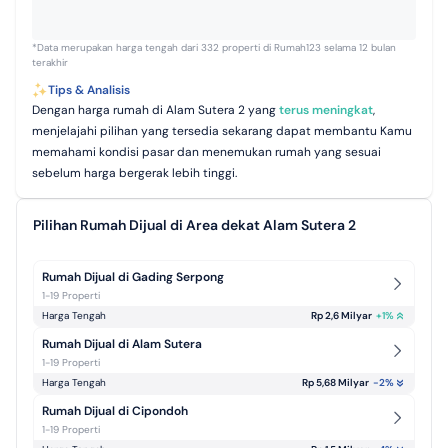
*Data merupakan harga tengah dari 332 properti di Rumah123 selama 12 bulan
terakhir
Tips & Analisis
Dengan harga rumah di Alam Sutera 2 yang
terus meningkat
,
menjelajahi pilihan yang tersedia sekarang dapat membantu Kamu
memahami kondisi pasar dan menemukan rumah yang sesuai
sebelum harga bergerak lebih tinggi.
Pilihan Rumah Dijual di Area dekat Alam Sutera 2
Rumah Dijual di Gading Serpong
1-19 Properti
Harga Tengah
Rp 2,6 Milyar
+
1
%
Rumah Dijual di Alam Sutera
1-19 Properti
Harga Tengah
Rp 5,68 Milyar
-2
%
Rumah Dijual di Cipondoh
1-19 Properti