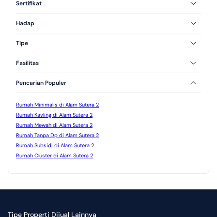
Sertifikat
3 Lantai
SHM
HGB
Hadap
Utara
Selatan
Tipe
Barat
Timur
Tipe 45
Tipe 54
Fasilitas
Tipe 60
Tipe 70
AC
CCTV
Pencarian Populer
Kolam Renang
Jogging Track
Taman
Rumah Minimalis di Alam Sutera 2
Rumah Kavling di Alam Sutera 2
Rumah Mewah di Alam Sutera 2
Rumah Tanpa Dp di Alam Sutera 2
Rumah Subsidi di Alam Sutera 2
Rumah Cluster di Alam Sutera 2
Tipe Properti Dijual Lainnya