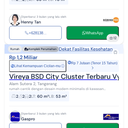
Diperbarui 3 bulan yang lalu oleh
Henny Tan
+628138...
WhatsApp
12
Dekat Fasilitas Kesehatan
Rumah
Komplek Perumahan
Rp 1,2 Miliar
Rp 7 Jutaan (Tenor 15 Tahun)
Lihat Kemampuan Cicilan-mu
ⓘ
Rp
Vireya BSD City Cluster Terbaru Vyore
Alam Sutera 2, Tangerang
rumah cantik dengan desain modern minimalis di kawasan
premium Cluster Vyorelle Viyera BSD. Hunian ini menawarkan
2
2
2
LT
:
60 m²
LB
:
53 m²
kenyamanan, keamanan, dan lingkun...
Diperbarui 3 bulan yang lalu oleh
Gaspro