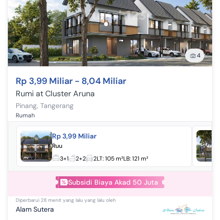
4
Rp 3,99 Miliar - 8,04 Miliar
Rumi at Cluster Aruna
Pinang
,
Tangerang
Rumah
Rp 3,99 Miliar
Ruu
3+1
2+2
2
LT:
105 m²
LB:
121 m²
Subsidi Biaya Akad 50 Juta
Diperbarui
28 menit yang lalu
yang lalu oleh
Alam Sutera