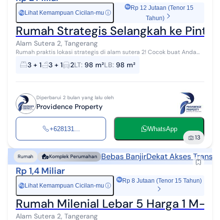
Rp 12 Jutaan (Tenor 15
Lihat Kemampuan Cicilan-mu
ⓘ
Rp
Tahun)
Rumah Strategis Selangkah ke Pintu T
Alam Sutera 2, Tangerang
Rumah praktis lokasi strategis di alam sutera 2! Cocok buat Anda
keluarga muda atau milenial yang pengen tinggal di lingkungan
3 + 1
3 + 1
2
LT
:
98 m²
LB
:
98 m²
super asri, fasilita...
Diperbarui 2 bulan yang lalu oleh
Providence Property
+628131...
WhatsApp
13
Bebas Banjir
Dekat Akses Transpo
Rumah
Komplek Perumahan
Rp 1,4 Miliar
Rp 8 Jutaan (Tenor 15 Tahun)
Lihat Kemampuan Cicilan-mu
ⓘ
Rp
Rumah Milenial Lebar 5 Harga 1 M-An
Alam Sutera 2, Tangerang