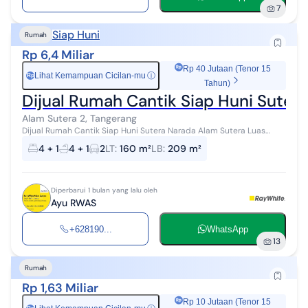
7
Siap Huni
Rumah
Rp 6,4 Miliar
Rp 40 Jutaan (Tenor 15
Lihat Kemampuan Cicilan-mu
ⓘ
Rp
Tahun)
Dijual Rumah Cantik Siap Huni Suter
Alam Sutera 2, Tangerang
Dijual Rumah Cantik Siap Huni Sutera Narada Alam Sutera Luas
tanah 160m (8x20) Luas bangunan 209m Kamar tidur 4+1 Kamar
4 + 1
4 + 1
2
LT
:
160 m²
LB
:
209 m²
mandi 4+1 Carport 2 mobil ...
Diperbarui 1 bulan yang lalu oleh
Ayu RWAS
+628190...
WhatsApp
13
Rumah
Rp 1,63 Miliar
Rp 10 Jutaan (Tenor 15