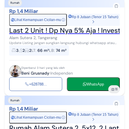
Rumah
Rp 1,4 Miliar
Rp 8 Jutaan (Tenor 15 Tahun)
Lihat Kemampuan Cicilan-mu
ⓘ
Rp
Last 2 Unit ! Dp Nya 5% Aja ! Investa
Alam Sutera 2, Tangerang
Update Listing jangan sungkan langsung hubungi whatsapp atau
call Beni yah Spesialis Area Alam Sutera dan sekitarnya Titip Jual |
3
2
2
LT
:
66 m²
LB
:
74 m²
Beli | Sewa | J...
Diperbarui 3 hari yang lalu oleh
Beni Grusnady
Independen
+628788...
WhatsApp
11
Rumah
Rp 1,4 Miliar
Rp 8 Jutaan (Tenor 15 Tahun)
Lihat Kemampuan Cicilan-mu
ⓘ
Rp
Rumah Alam Sutera 2, 5x12, 2 Lantai,