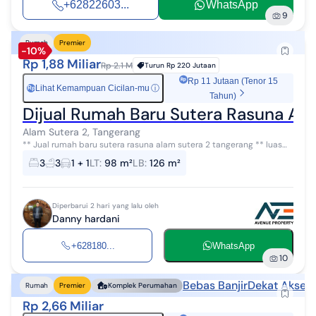
+62822603...
WhatsApp
9
Rumah
Premier
-10%
Rp 1,88 Miliar
Rp 2.1 M
Turun
Rp 220 Jutaan
Rp 11 Jutaan (Tenor 15
Lihat Kemampuan Cicilan-mu
ⓘ
Rp
Tahun)
Dijual Rumah Baru Sutera Rasuna Ala
Alam Sutera 2, Tangerang
** Jual rumah baru sutera rasuna alam sutera 2 tangerang ** luas
7x14m2 type YMMA (Delta) 2 lantai kamar tidur 3+1 kamar mandi 3+1
3
3
1 + 1
LT
:
98 m²
LB
:
126 m²
PPJB Serah teri...
Diperbarui 2 hari yang lalu oleh
Danny hardani
+628180...
WhatsApp
10
Bebas Banjir
Dekat Akses 
Rumah
Premier
Komplek Perumahan
Rp 2,66 Miliar