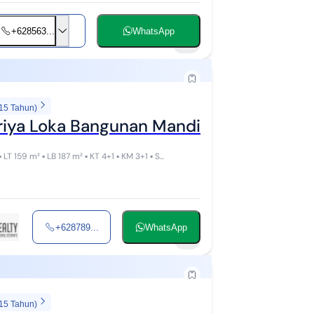
+628563...
WhatsApp
11
 15 Tahun)
iya Loka Bangunan Mandiri Interior Dala
Rumah dijual di GriyaLoka Bsd Hook! bangunan brand new ▪︎ LT 159 m² ▪︎ LB 187 m² ▪︎ KT 4+1 ▪︎ KM 3+1 ▪︎ S...
+628789...
WhatsApp
7
 15 Tahun)