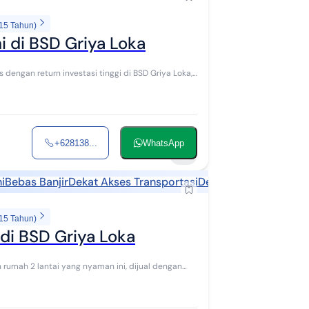
 15 Tahun)
i di BSD Griya Loka
engan return investasi tinggi di BSD Griya Loka,
+628138...
WhatsApp
11
i
Bebas Banjir
Dekat Akses Transportasi
Dekat Sekolah
 15 Tahun)
i BSD Griya Loka