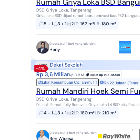
Rumah Griya Loka BSD Bangun
BSD Griya Loka, Tangerang
Griya loka BSD dijual rumah baru renovasi luas 162 bangunan 150 kt 3+1 km 2+1 surat SHM Harga Rp.
2.500.000.000 nego hub Heny 0812xxxxxxxx
5 + 1
3 + 1
2
LT
:
162 m²
LB
:
180 m²
Diperbarui 1 hari yang lalu oleh
Heny
Dekat Sekolah
Rumah
-4%
Rp 3,6 Miliar
Rp 3.8 M
Turun
Rp 150 Jutaan
Lihat Kemampuan Cicilan-mu
ⓘ
Rp
Rp 22 Jutaan (Tenor
Rumah Mandiri Hoek Semi Fur
BSD Griya Loka, Tangerang
Di Jual : Rumah fully Renovasi Griya Loka 1.4 BSD city Posisi Hoek Semi Furnished (AC, kitchen set, kanopi 2
mobil, gordyn, water heater) Fengsui...
4 + 1
3 + 1
2
LT
:
180 m²
LB
:
210 m²
Diperbarui 3 hari yang lalu oleh
Ben Wisesa