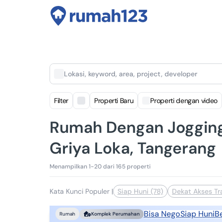
Lokasi, keyword, area, project, developer
Filter
Properti Baru
Properti dengan video
Rumah Dengan Jogging 
Griya Loka, Tangerang
Menampilkan 1-20 dari 165 properti
Kata Kunci Populer
|
Siap Huni (78)
Dekat Akses Tr
Bisa Nego
Siap Huni
B
Rumah
Komplek Perumahan