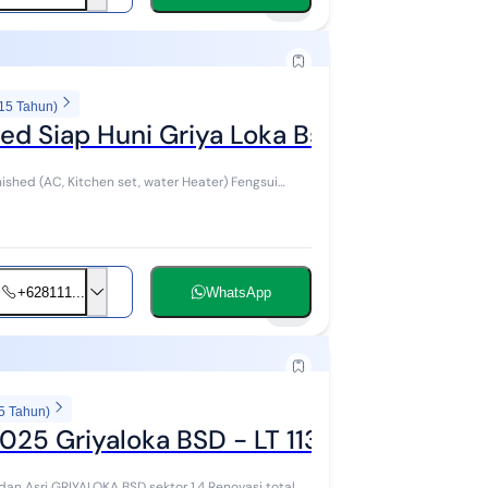
10
 15 Tahun)
d Siap Huni Griya Loka Bsd City
+628111...
WhatsApp
13
5 Tahun)
025 Griyaloka BSD - LT 113, KT 3, SHM