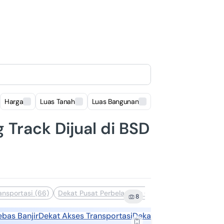
Harga
Luas Tanah
Luas Bangunan
Lokasi
Track Dijual di BSD
ansportasi (66)
Dekat Pusat Perbelanjaan (41)
Dekat Sekolah (38
8
ebas Banjir
Dekat Akses Transportasi
Dekat Sekolah