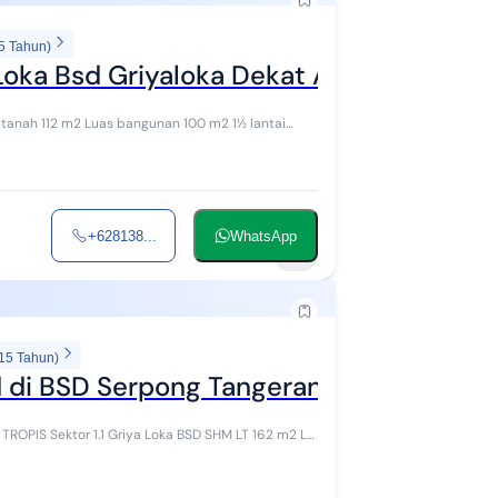
5 Tahun)
Loka Bsd Griyaloka Dekat Autoparts
+628138...
WhatsApp
11
 15 Tahun)
di BSD Serpong Tangerang 2 Lantai Ba
LT 162 m2 LB