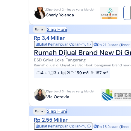
Diperbarui 2 minggu yang lalu oleh
Sherly Yolanda
Siap Huni
Rumah
Rp 3,4 Miliar
Lihat Kemampuan Cicilan-mu
ⓘ
Rp
Rp 21 Jutaan (Tenor
Rumah Dijual Brand New Di Gr
BSD Griya Loka, Tangerang
4 + 1
3 + 1
2
LT
:
159 m²
LB
:
187 m²
Diperbarui 3 minggu yang lalu oleh
Via Octavia
Siap Huni
Rumah
Rp 2,55 Miliar
Lihat Kemampuan Cicilan-mu
ⓘ
Rp
Rp 16 Jutaan (Tenor