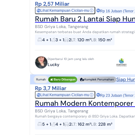
Rp 2,57 Miliar
Lihat Kemampuan Cicilan-mu
ⓘ
Rp
Rp 16 Jutaan (Tenor
Rumah Baru 2 Lantai Siap Hun
BSD Griya Loka, Tangerang
Kesempatan terbatas buat Anda dapatkan rumah strategis d
Tangerang. Rumah ini menawarkan kelengkap...
4 + 1
3 + 1
2
LT
:
120 m²
LB
:
150 m²
Diperbarui 10 jam yang lalu oleh
Lucky
Siap Hun
Rumah
Komplek Perumahan
Baru Dibangun
Rp 3,7 Miliar
Lihat Kemampuan Cicilan-mu
ⓘ
Rp
Rp 23 Jutaan (Tenor
Rumah Modern Kontemporer d
BSD Griya Loka, Tangerang
Rumah bergaya contemporary di BSD Griya Loka. Dapatkan rumah 2 lantai yang nyaman ini, dijual dengan
pemandangan perkotaan yang menambah nilai es...
5 + 1
4 + 1
2
LT
:
162 m²
LB
:
228 m²