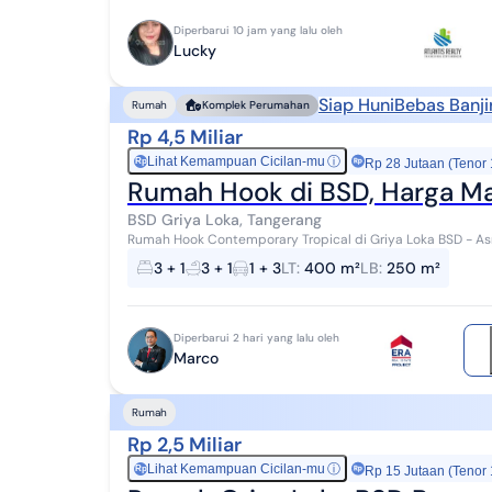
Diperbarui 10 jam yang lalu oleh
Lucky
Siap Huni
Bebas Banji
Rumah
Komplek Perumahan
Rp 4,5 Miliar
Lihat Kemampuan Cicilan-mu
ⓘ
Rp
Rp 28 Jutaan (Tenor
Rumah Hook di BSD, Harga Mas
BSD Griya Loka, Tangerang
Rumah Hook Contemporary Tropical di Griya Loka BSD - Asri, Siap
langka memiliki hunian nyaman di kawasan matang...
3 + 1
3 + 1
1 + 3
LT
:
400 m²
LB
:
250 m²
Diperbarui 2 hari yang lalu oleh
Marco
Rumah
Rp 2,5 Miliar
Lihat Kemampuan Cicilan-mu
ⓘ
Rp
Rp 15 Jutaan (Tenor