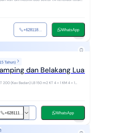
+628118...
WhatsApp
9
 15 Tahun)
ping dan Belakang Luas Lokasi Private
+628111...
WhatsApp
8
h