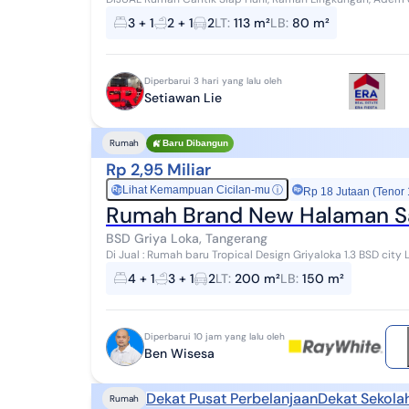
thn 2025 LT. 113m² (7.5 × 15) LB. 80...
3 + 1
2 + 1
2
LT
:
113 m²
LB
:
80 m²
Diperbarui 3 hari yang lalu oleh
Setiawan Lie
Rumah
Baru Dibangun
Rp 2,95 Miliar
Lihat Kemampuan Cicilan-mu
ⓘ
Rp
Rp 18 Jutaan (Tenor
Rumah Brand New Halaman Sam
BSD Griya Loka, Tangerang
Di Jual : Rumah baru Tropical Design Griyaloka 1.3 BSD city LT 200 (Kav Badan) LB 150 m2 KT 4 + 1 KM 4 + 1
Master bedroom di lantai bawah Ling...
4 + 1
3 + 1
2
LT
:
200 m²
LB
:
150 m²
Diperbarui 10 jam yang lalu oleh
Ben Wisesa
Dekat Pusat Perbelanjaan
Dekat Sekola
Rumah