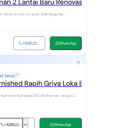
an 2 Lantai Baru Renovasi
+628121...
WhatsApp
8
 15 Tahun)
nished Rapih Griya Loka BSD City
+628111...
WhatsApp