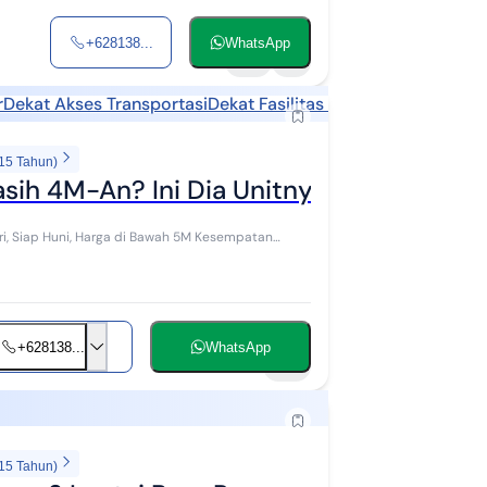
+628138...
WhatsApp
13
1
r
Dekat Akses Transportasi
Dekat Fasilitas Kesehatan
Dekat Te
 15 Tahun)
ih 4M-An? Ini Dia Unitnya!
 Huni, Harga di Bawah 5M Kesempatan
+628138...
WhatsApp
10
 15 Tahun)