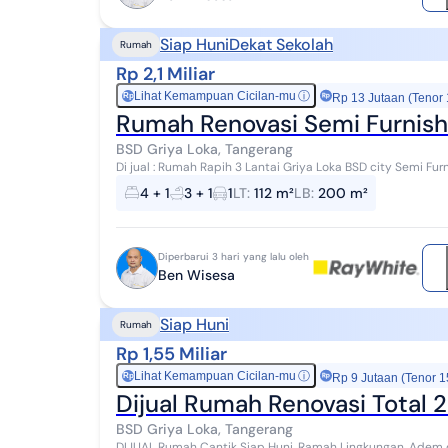
Siap Huni
Dekat Sekolah
Rumah
Rp 2,1 Miliar
Lihat Kemampuan Cicilan-mu
ⓘ
Rp
Rp 13 Jutaan (Tenor
Rumah Renovasi Semi Furnishe
BSD Griya Loka, Tangerang
Di jual : Rumah Rapih 3 Lantai Griya Loka BSD city Semi Furnished (AC, Kitchen set, water Heater) Fengsui
Selatan LT 112 LB 200 KT 4+1 KM 3+1 (...
4 + 1
3 + 1
1
LT
:
112 m²
LB
:
200 m²
Diperbarui 3 hari yang lalu oleh
Ben Wisesa
Siap Huni
Rumah
Rp 1,55 Miliar
Lihat Kemampuan Cicilan-mu
ⓘ
Rp
Rp 9 Jutaan (Tenor 1
Dijual Rumah Renovasi Total 2
BSD Griya Loka, Tangerang
DIJUAL Rumah Cantik Siap Huni, Ramah Lingkungan, Adem dan Asri GRIYALOKA BSD sektor 1.4 Renovasi total