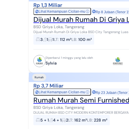
Rp 1,3 Miliar
Lihat Kemampuan Cicilan-mu
ⓘ
Rp
Rp 8 Jutaan (Tenor 1
Dijual Murah Rumah Di Griya 
BSD Griya Loka, Tangerang
Dijual Murah Rumah Di Griya Loka BSD City Tangerang Luas tanah 112 m2 Luas bangunan 100 m2 1½ lantai
Kamar tidur 3 Kamar mandi 1 Carport 1 Listri...
3
1
1
LT
:
112 m²
LB
:
100 m²
Diperbarui 1 minggu yang lalu oleh
Sylvia
Rumah
Rp 3,7 Miliar
Lihat Kemampuan Cicilan-mu
ⓘ
Rp
Rp 23 Jutaan (Tenor
Rumah Murah Semi Furnished 
BSD Griya Loka, Tangerang
DIJUAL RUMAH BSD CITY MODERN KONTEMPORER BERGAYA TROPIS Sektor 1.1 Griya Loka BSD SHM 
228 m2 Spesifikasi Ruangan : - 5 + 1 Kamar ...
5 + 1
4 + 1
2
LT
:
162 m²
LB
:
228 m²