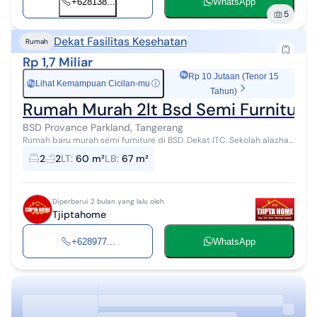
+628138...
WhatsApp
5
Dekat Fasilitas Kesehatan
Rumah
Rp 1,7 Miliar
Rp 10 Jutaan (Tenor 15
Lihat Kemampuan Cicilan-mu
ⓘ
Rp
Tahun)
Rumah Murah 2lt Bsd Semi Furnitur
BSD Provance Parkland, Tangerang
Rumah baru murah semi furniture di BSD. Dekat ITC. Sekolah alazhar.
Rumah sakit, taman kota. Toll. Pasar modern
2
2
LT
:
60 m²
LB
:
67 m²
Diperbarui 2 bulan yang lalu oleh
Tjiptahome
+628977...
WhatsApp