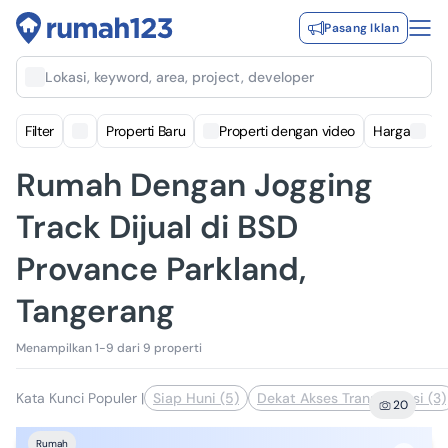
Pasang Iklan
Lokasi, keyword, area, project, developer
Filter
Properti Baru
Properti dengan video
Harga
Rumah Dengan Jogging
Track Dijual di BSD
Provance Parkland,
Tangerang
Menampilkan 1-9 dari 9 properti
Kata Kunci Populer
|
Siap Huni (5)
Dekat Akses Transportasi (3)
20
Rumah