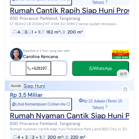
Tahun)
Rumah Cantik Rapih Siap Huni Prove
BSD Provance Parkland, Tangerang
LT 162m2 LB 200m2 KT 4 KM 3+1 SHM 2 lantai sudah renovasi
tambahn bangunan hadap selatan agak ke timur sedikit lokasi
4
3
1 + 1
LT
:
162 m²
LB
:
200 m²
sudah hidup, sangat strategis...
Diperbarui 2 hari yang lalu oleh
Carolina Kencana
+628197...
WhatsApp
11
Siap Huni
Rumah
Rp 3,5 Miliar
Rp 22 Jutaan (Tenor 15
Lihat Kemampuan Cicilan-mu
ⓘ
Rp
Tahun)
Rumah Nyaman Cantik Siap Huni Prov
BSD Provance Parkland, Tangerang
Rumah nyaman cantik siap huni Provence Park Land BSD City Lt 200
lb 220 ( renov) Kt 4+1 km 3+1 hadap selatan HGB Info Lebih Lanjut :
4 + 2
3 + 1
LT
:
200 m²
LB
:
220 m²