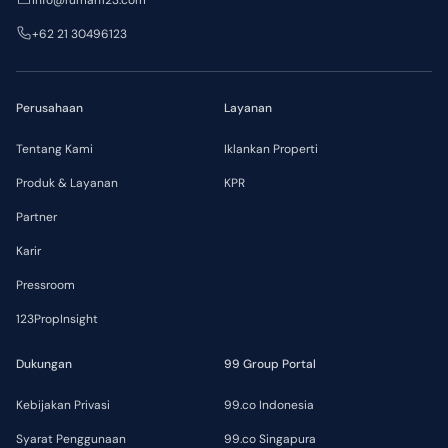
info@rumah123.com
+62 21 30496123
Perusahaan
Layanan
Tentang Kami
Iklankan Properti
Produk & Layanan
KPR
Partner
Karir
Pressroom
123PropInsight
Dukungan
99 Group Portal
Kebijakan Privasi
99.co Indonesia
Syarat Penggunaan
99.co Singapura