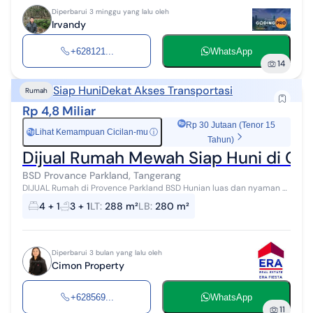
Diperbarui 3 minggu yang lalu oleh
Irvandy
+628121...
WhatsApp
14
Siap Huni
Dekat Akses Transportasi
Rumah
Rp 4,8 Miliar
Rp 30 Jutaan (Tenor 15
Lihat Kemampuan Cicilan-mu
ⓘ
Rp
Tahun)
Dijual Rumah Mewah Siap Huni di Clu
BSD Provance Parkland, Tangerang
DIJUAL Rumah di Provence Parkland BSD Hunian luas dan nyaman di
kawasan BSD yang cocok untuk keluarga besar maupun investasi
4 + 1
3 + 1
LT
:
288 m²
LB
:
280 m²
jangka panjang. Spesi...
Diperbarui 3 bulan yang lalu oleh
Cimon Property
+628569...
WhatsApp
11