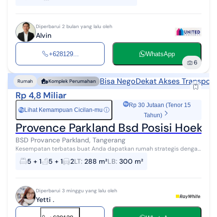
Alvin Unit...
Diperbarui 2 bulan yang lalu oleh
Alvin
+628129...
WhatsApp
6
Bisa Nego
Dekat Akses Transport
Rumah
Komplek Perumahan
Rp 4,8 Miliar
Rp 30 Jutaan (Tenor 15
Lihat Kemampuan Cicilan-mu
ⓘ
Rp
Tahun)
Provence Parkland Bsd Posisi Hoek Lo
BSD Provance Parkland, Tangerang
Kesempatan terbatas buat Anda dapatkan rumah strategis dengan
return investasi tinggi di BSD Provance Parkland, Tangerang. Rumah
5 + 1
5 + 1
2
LT
:
288 m²
LB
:
300 m²
ini menawarkan lo...
Diperbarui 3 minggu yang lalu oleh
Yetti .