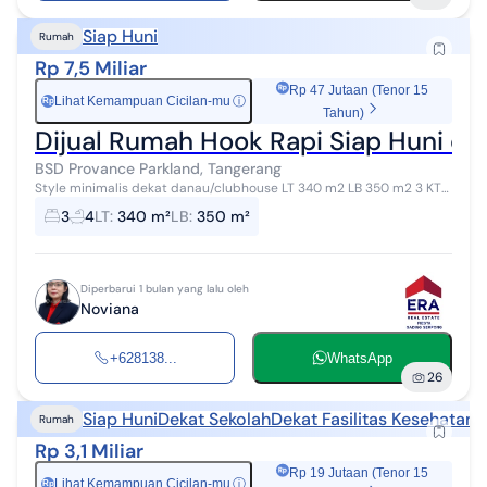
Siap Huni
Rumah
Rp 7,5 Miliar
Rp 47 Jutaan (Tenor 15
Lihat Kemampuan Cicilan-mu
ⓘ
Rp
Tahun)
Dijual Rumah Hook Rapi Siap Huni di
BSD Provance Parkland, Tangerang
Style minimalis dekat danau/clubhouse LT 340 m2 LB 350 m2 3 KT
+1 4 KM +1 SHM Hadap tenggara dan barat daya Semi Furnish yg
3
4
LT
:
340 m²
LB
:
350 m²
menempel * Pondasi ...
Diperbarui 1 bulan yang lalu oleh
Noviana
+628138...
WhatsApp
26
Siap Huni
Dekat Sekolah
Dekat Fasilitas Kesehatan
Rumah
Rp 3,1 Miliar
Rp 19 Jutaan (Tenor 15
Lihat Kemampuan Cicilan-mu
ⓘ
Rp