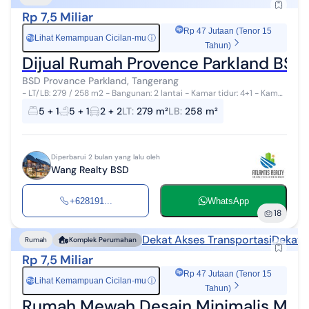
Rp 7,5 Miliar
Rp 47 Jutaan (Tenor 15
Lihat Kemampuan Cicilan-mu
ⓘ
Rp
Tahun)
Dijual Rumah Provence Parkland BSD 
BSD Provance Parkland, Tangerang
- LT/LB: 279 / 258 m2 - Bangunan: 2 lantai - Kamar tidur: 4+1 - Kamar
mandi: 4+1 - Hadap: Timur - Sertifikat: Hak Guna Bangunan - Garasi:
5 + 1
5 + 1
2 + 2
LT
:
279 m²
LB
:
258 m²
2 mobil ...
Diperbarui 2 bulan yang lalu oleh
Wang Realty BSD
+628191...
WhatsApp
18
Dekat Akses Transportasi
Dekat F
Rumah
Komplek Perumahan
Rp 7,5 Miliar
Rp 47 Jutaan (Tenor 15
Lihat Kemampuan Cicilan-mu
ⓘ
Rp
Tahun)
Rumah Mewah Desain Minimalis Mode