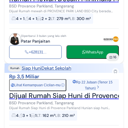
BSD Provance Parkland, Tangerang
Dijual Rumah mewah di PROVENCE PARK LAND BSD City berada
dalam kawasan perumahan mewah rapi dan aman yang dilengkapi
4 + 1
4 + 1
2 + 2
LT
:
279 m²
LB
:
300 m²
fasilitas umum yg lengkap. Po...
Diperbarui 3 bulan yang lalu oleh
Patar Panjaitan
+628131...
WhatsApp
16
Siap Huni
Dekat Sekolah
Rumah
Rp 3,5 Miliar
Rp 22 Jutaan (Tenor 15
Lihat Kemampuan Cicilan-mu
ⓘ
Rp
Tahun)
Dijual Rumah Siap Huni di Provence 
BSD Provance Parkland, Tangerang
Dijual Rumah Siap Huni di Provence Parkland Hunian siap huni
dengan desain yang nyaman dan terawat, berlokasi di kawasan
4
3 + 1
1
LT
:
162 m²
LB
:
210 m²
Provence Parkland. Cocok ...