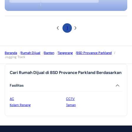
1
Beranda
/
Rumah Dijual
/
Banten
/
Tangerang
/
BSD Provance Parkland
/
Jogging Track
Cari Rumah Dijual di BSD Provance Parkland Berdasarkan
Fasilitas
AC
CCTV
Kolam Renang
Taman