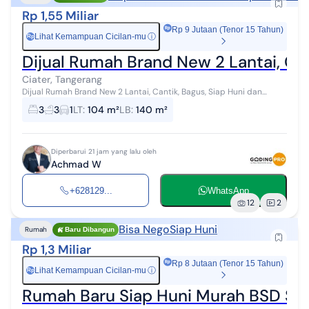
Rp 1,55 Miliar
Rp 9 Jutaan (Tenor 15 Tahun)
Lihat Kemampuan Cicilan-mu
ⓘ
Rp
Dijual Rumah Brand New 2 Lantai, Ca
Ciater, Tangerang
Dijual Rumah Brand New 2 Lantai, Cantik, Bagus, Siap Huni dan
Murah di Perumahan Ciater Permai Serpong Tangerang Selatan LT
3
3
1
LT
:
104 m²
LB
:
140 m²
104 m2 LB 140 m2 KT 3...
Diperbarui 21 jam yang lalu oleh
Achmad W
+628129...
WhatsApp
12
2
Bisa Nego
Siap Huni
Rumah
Baru Dibangun
Rp 1,3 Miliar
Rp 8 Jutaan (Tenor 15 Tahun)
Lihat Kemampuan Cicilan-mu
ⓘ
Rp
Rumah Baru Siap Huni Murah BSD Ser