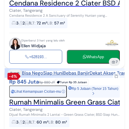
Cendana Residence 2 Ciater BSD A
Ciater, Tangerang
Cendana Residence 2 A Sanctuary of Serenity Hunian yang
dinantikan denga konsep Hunian yang Asri dan Nyaman. - Akses
3
2
1
LT
:
72 m²
LB
:
57 m²
Mudah - Lokasi Strategis -...
Diperbarui 3 hari yang lalu oleh
Ellen Widjaja
+628193...
WhatsApp
7
Bisa Nego
Siap Huni
Bebas Banjir
Dekat Akses Trans
Rumah
-4%
Rp 845 Juta
Rp 880 JT
Turun
Rp 35 Jutaan
Rp 5 Jutaan (Tenor 15 Tahun)
Lihat Kemampuan Cicilan-mu
ⓘ
Rp
Rumah Minimalis Green Grass Ciater,
Ciater, Tangerang
Dijual Rumah Minimalis 2 Lantai - Green Grass Ciater, BSD Siap Huni
| Lokasi Strategis | Lingkungan Nyaman Spesifikasi Properti: * 3
3
2
1
LT
:
60 m²
LB
:
80 m²
Kamar Tidur *...