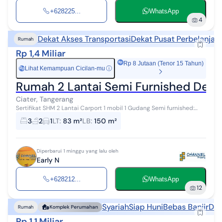
+628225...
WhatsApp
4
Dekat Akses Transportasi
Dekat Pusat Perbelanjaa
Rumah
Rp 1,4 Miliar
Rp 8 Jutaan (Tenor 15 Tahun)
Lihat Kemampuan Cicilan-mu
ⓘ
Rp
Rumah 2 Lantai Semi Furnished Dekat
Ciater, Tangerang
Sertifikat SHM 2 Lantai Carport 1 mobil 1 Gudang Semi furnished:
lemari tanam dikamar utama dan kamar lantai 1, lemari tanam di
3
2
1
LT
:
83 m²
LB
:
150 m²
ruang penyimpanan ...
Diperbarui 1 minggu yang lalu oleh
Early N
+628212...
WhatsApp
12
Syariah
Siap Huni
Bebas Banjir
Dek
Rumah
Komplek Perumahan
Rp 1,1 Miliar