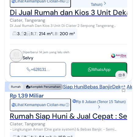
Lihat Kemampuan Cicilan-mu
ⓘ
Rp
Tahun)
Di Jual Rumah dan Kios 3 Unit Dekat
Ciater, Tangerang
Di Jual Rumah Dan Kios 3 Unit Di Ciater 2 Serpong Tangerang
Selatan Luas Tanah : 214 m2 Luas Bangunan : 200 m2 Surat : SHM
3
2
1
LT
:
214 m²
LB
:
200 m²
Lantai : 2 Kamar Tidu...
Diperbarui 14 jam yang lalu oleh
Selvy
+628131...
WhatsApp
8
Siap Huni
Bebas Banjir
Dekat Akse
Rumah
Komplek Perumahan
Rp 1,39 Miliar
Rp 8 Jutaan (Tenor 15 Tahun)
Lihat Kemampuan Cicilan-mu
ⓘ
Rp
Rumah Siap Huni & Jual Cepat : Serpo
Ciater, Tangerang
- Lingkungan Aman (One gate system) & Bebas Banjir. - Semi
Furnished (Kitchen Set & Wardrobe Modern Kamar Utama) - Lantai