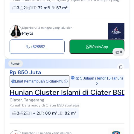
Rumah 2 lantai di Ciater, Tangerang. Dijual rumah di wilayah yang
nyaman dengan pemandangan perkotaan. Properti 2 lantai bergaya
3
2
1
LT
:
72 m²
LB
:
57 m²
minimalist modern...
Diperbarui 2 minggu yang lalu oleh
Phyta
+628592...
WhatsApp
11
Rumah
Rp 850 Juta
Rp 5 Jutaan (Tenor 15 Tahun)
Lihat Kemampuan Cicilan-mu
ⓘ
Rp
Hunian Cluster Islami di Ciater BSD 
Ciater, Tangerang
Rumah baru ready di Ciater BSD strategis
3
2
1 + 2
LT
:
80 m²
LB
:
82 m²
Diperbarui 1 minggu yang lalu oleh