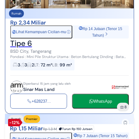
Rumah
Rp 2,34 Miliar
Rp 14 Jutaan (Tenor 15
Lihat Kemampuan Cicilan-mu
ⓘ
Rp
Tahun)
Tipe 6
BSD City, Tangerang
Pondasi : Mini Pile Struktur Utama : Beton Bertulang Dinding : Bata
Ringan dengan Mortar Instan Finishing Dinding Dalam Dinding
3
3
2
LT
:
72 m²
LB
:
99 m²
General : Plester ...
Diperbarui 15 jam yang lalu oleh
Sinar Mas Land
+628237...
WhatsApp
8
Rumah
Premier
-12%
Rp 1,15 Miliar
Rp 1.3 M
Turun
Rp 150 Jutaan
Rp 7 Jutaan (Tenor 15 Tahun)
Rp