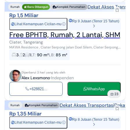
Dekat Akses Transp
Rumah
Komplek Perumahan
Baru Dibangun
Rp 1,5 Miliar
Rp 9 Jutaan (Tenor 15 Tahun)
Lihat Kemampuan Cicilan-mu
ⓘ
Rp
Free BPHTB, Rumah, 2 Lantai, SHM, De
Ciater, Tangerang
MA'WA Residence , Ciater Serpong jalan Doel Silem, Ciater Serpong,
BSD. 5 mnt exit tol Ciater Serpong 5 mnt Central bisnis BSD City 10
3
2
1
LT
:
90 m²
LB
:
85 m²
mnt Cent...
Diperbarui 3 hari yang lalu oleh
Alex Lexsmono
Independen
+628821...
WhatsApp
23
Dekat Akses Transportasi
Dekat 
Rumah
Komplek Perumahan
Rp 1,35 Miliar
Rp 8 Jutaan (Tenor 15 Tahun)
Lihat Kemampuan Cicilan-mu
ⓘ
Rp