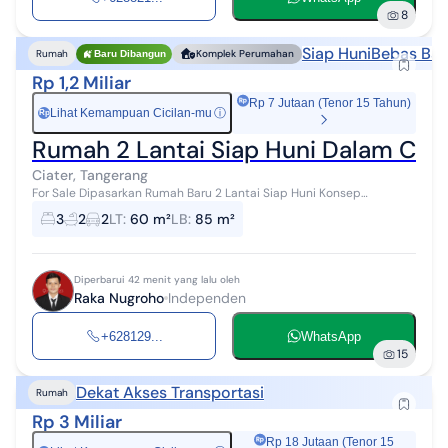
8
Siap Huni
Bebas Banj
Rumah
Komplek Perumahan
Baru Dibangun
Rp 1,2 Miliar
Rp 7 Jutaan (Tenor 15 Tahun)
Lihat Kemampuan Cicilan-mu
ⓘ
Rp
Rumah 2 Lantai Siap Huni Dalam Clust
Ciater, Tangerang
For Sale Dipasarkan Rumah Baru 2 Lantai Siap Huni Konsep
Scandinavian Dalam Cluster Exclusive Dekat BSD City, Pamulang
3
2
2
LT
:
60 m²
LB
:
85 m²
dan Ciputat di Ciater Raya ...
Diperbarui 42 menit yang lalu oleh
Raka Nugroho
Independen
+628129...
WhatsApp
15
Dekat Akses Transportasi
Rumah
Rp 3 Miliar
Rp 18 Jutaan (Tenor 15