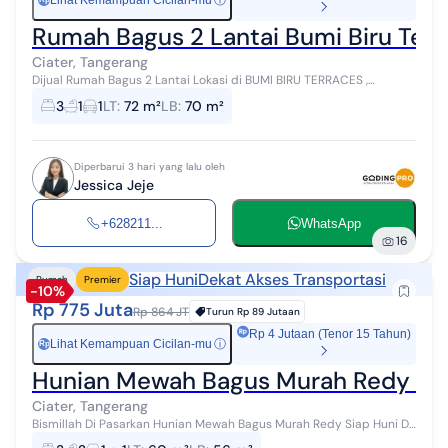
Lihat Kemampuan Cicilan-mu
ⓘ
Rumah Bagus 2 Lantai Bumi Biru Ter
Ciater, Tangerang
Dijual Rumah Bagus 2 Lantai Lokasi di BUMI BIRU TERRACES ,
Perumahan Ciater Permai, Jalan Ciater Raya, Serpong, Tangerang
3
1
1
LT
:
72 m²
LB
:
70 m²
Luas bangunan : 70 m² L...
Diperbarui 3 hari yang lalu oleh
Jessica Jeje
+628211...
WhatsApp
16
Siap Huni
Dekat Akses Transportasi
Rumah
Premier
-10%
Rp 775 Juta
Rp 864 JT
Turun
Rp 89 Jutaan
Rp 4 Jutaan (Tenor 15 Tahun)
Lihat Kemampuan Cicilan-mu
ⓘ
Rp
Hunian Mewah Bagus Murah Redy Bua
Ciater, Tangerang
Bismillah Di Pasarkan Hunian Mewah Bagus Murah Redy Siap Huni Di
Serpong Buaran Village 2 Lantai Hanya 700 Jutaan Dengan Kualitas