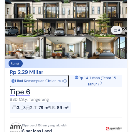
4
Rumah
Rp 2,29 Miliar
Rp 14 Jutaan (Tenor 15
Lihat Kemampuan Cicilan-mu
ⓘ
Rp
Tahun)
Tipe 6
BSD City, Tangerang
3
3
2
LT
:
78 m²
LB
:
89 m²
Diperbarui 15 jam yang lalu oleh
Sinar Mas Land