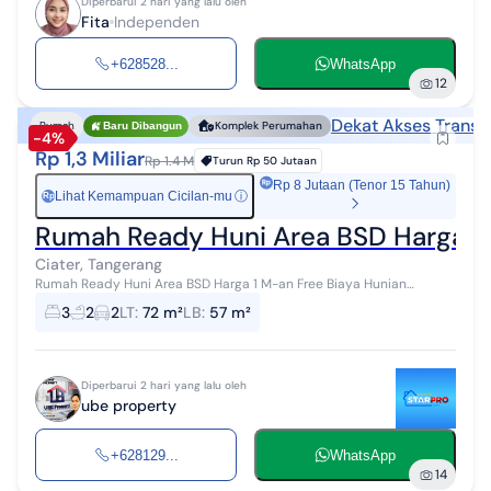
Diperbarui 2 hari yang lalu oleh
Fita
Independen
+628528...
WhatsApp
12
Dekat Akses Transp
Rumah
Komplek Perumahan
Baru Dibangun
-4%
Rp 1,3 Miliar
Rp 1.4 M
Turun
Rp 50 Jutaan
Rp 8 Jutaan (Tenor 15 Tahun)
Lihat Kemampuan Cicilan-mu
ⓘ
Rp
Rumah Ready Huni Area BSD Harga 1 
Ciater, Tangerang
Rumah Ready Huni Area BSD Harga 1 M-an Free Biaya Hunian
modern 2 lantai dengan lokasi strategis dekat BSD, cocok untuk
3
2
2
LT
:
72 m²
LB
:
57 m²
tempat tinggal keluarga ma...
Diperbarui 2 hari yang lalu oleh
ube property
+628129...
WhatsApp
14