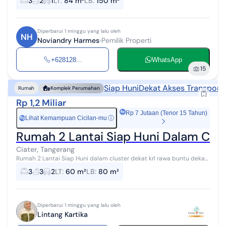
3
2
1
LT
:
84 m²
LB
:
150 m²
2 Full Dak - 2 unit AC re...
Diperbarui 1 minggu yang lalu oleh
NH
Noviandry Harmes
Pemilik Properti
+628128...
WhatsApp
15
Siap Huni
Dekat Akses Transporta
Rumah
Komplek Perumahan
Rp 1,2 Miliar
Rp 7 Jutaan (Tenor 15 Tahun)
Lihat Kemampuan Cicilan-mu
ⓘ
Rp
Rumah 2 Lantai Siap Huni Dalam Clu
Ciater, Tangerang
Rumah 2 Lantai Siap Huni dalam cluster dekat krl rawa buntu dekat
ke sekolah GIS dan Univ. Pamulang Lt. 60m² | Lb. 80m² SEMI
3
3
2
LT
:
60 m²
LB
:
80 m²
FURNISHED *Spesif...
Diperbarui 1 minggu yang lalu oleh
Lintang Kartika