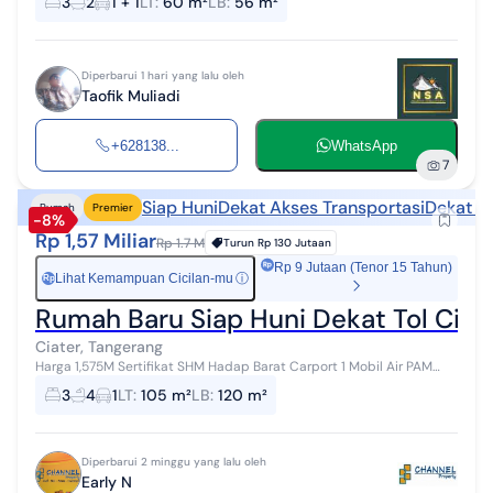
3
2
1 + 1
LT
:
60 m²
LB
:
56 m²
Full Bata Merah T...
Diperbarui 1 hari yang lalu oleh
Taofik Muliadi
+628138...
WhatsApp
7
Siap Huni
Dekat Akses Transportasi
Dekat P
Rumah
Premier
-8%
Rp 1,57 Miliar
Rp 1.7 M
Turun
Rp 130 Jutaan
Rp 9 Jutaan (Tenor 15 Tahun)
Lihat Kemampuan Cicilan-mu
ⓘ
Rp
Rumah Baru Siap Huni Dekat Tol Ciate
Ciater, Tangerang
Harga 1,575M Sertifikat SHM Hadap Barat Carport 1 Mobil Air PAM
Boulevard dekat jogging track Lokasi Strategis Dekat Tol BSD,
3
4
1
LT
:
105 m²
LB
:
120 m²
Bintaro, TB Simatupa...
Diperbarui 2 minggu yang lalu oleh
Early N