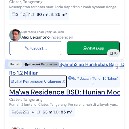
Ciater, Tangerang
Kesempatan terbatas buat Anda dapatkan rumah nyaman dengan
return investasi tinggi di Ciater, Tangerang. Rumah ini menawarkan
3
2
1
LT
:
60 m²
LB
:
85 m²
lokasi yang strategi...
Diperbarui 1 hari yang lalu oleh
Alex Lexsmono
Independen
+628821...
WhatsApp
10
Syariah
Siap Huni
Bebas Banjir
Dek
Rumah
Komplek Perumahan
Rp 1,2 Miliar
Rp 7 Jutaan (Tenor 15 Tahun)
Lihat Kemampuan Cicilan-mu
ⓘ
Rp
Ma'wa Residence BSD: Hunian Modern 
Ciater, Tangerang
Rumah 2 lantai di Ciater, Tangerang. For sale rumah di wilayah yang
tenang. Properti 2 lantai ini berada di lingkungan strategis.
3
2
1 + 1
LT
:
63 m²
LB
:
85 m²
Spesifikasinya ...