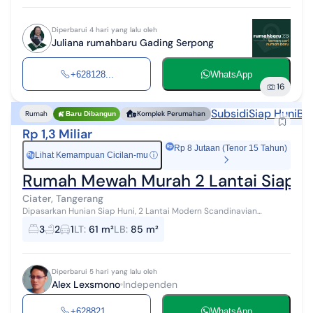
Diperbarui 4 hari yang lalu oleh
Juliana rumahbaru Gading Serpong
+628128...
WhatsApp
16
Subsidi
Siap Huni
Beb
Rumah
Komplek Perumahan
Baru Dibangun
Rp 1,3 Miliar
Rp 8 Jutaan (Tenor 15 Tahun)
Lihat Kemampuan Cicilan-mu
ⓘ
Rp
Rumah Mewah Murah 2 Lantai Siap H
Ciater, Tangerang
Dipasarkan Hunian Siap Huni, 2 Lantai Modern Scandinavian
Dikawasan Strategis Ciater BSD Tangerang Selatan. Rumah eksklusif
3
2
1
LT
:
61 m²
LB
:
85 m²
dalam perumahan clus...
Diperbarui 5 hari yang lalu oleh
Alex Lexsmono
Independen
+628821...
WhatsApp