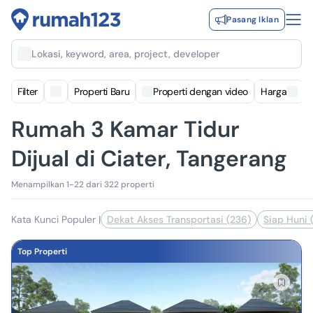
Pasang Iklan
Lokasi, keyword, area, project, developer
Filter
Properti Baru
Properti dengan video
Harga
Rumah 3 Kamar Tidur
Dijual di Ciater, Tangerang
Menampilkan 1-22 dari 322 properti
Kata Kunci Populer
|
Dekat Akses Transportasi (236)
Siap Huni 
Top Properti