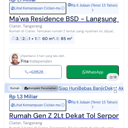
Rp 6 Jutaan (Tenor 15 Tahun)
Lihat Kemampuan Cicilan-mu
ⓘ
Rp
Ma'wa Residence BSD - Langsung Huni,
Ciater, Tangerang
Rumah di Ciater. Temukan rumah 2 lantai yang nyaman ini, dijual
dengan pemandangan indah yang menambah nilai estetika di
3
2
1 + 1
LT
:
60 m²
LB
:
85 m²
lingkungan hunian. Rumah...
Diperbarui 3 hari yang lalu oleh
Fita
Independen
+628528...
WhatsApp
18
Siap Huni
Bebas Banjir
Dekat Akse
Rumah
Komplek Perumahan
Rp 1,3 Miliar
Rp 8 Jutaan (Tenor 15 Tahun)
Lihat Kemampuan Cicilan-mu
ⓘ
Rp
Rumah Gen Z 2Lt Dekat Tol Serpong &
Ciater, Tangerang