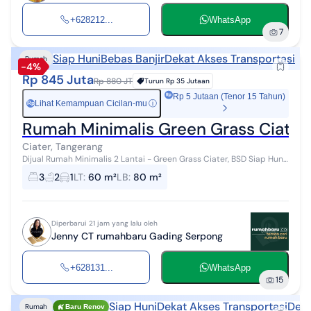
+628212...
WhatsApp
7
Siap Huni
Bebas Banjir
Dekat Akses Transportasi
Rumah
-4%
Rp 845 Juta
Rp 880 JT
Turun
Rp 35 Jutaan
Rp 5 Jutaan (Tenor 15 Tahun)
Lihat Kemampuan Cicilan-mu
ⓘ
Rp
Rumah Minimalis Green Grass Ciater,
Ciater, Tangerang
Dijual Rumah Minimalis 2 Lantai - Green Grass Ciater, BSD Siap Huni
| Lokasi Strategis | Lingkungan Nyaman Spesifikasi Properti: * 3
3
2
1
LT
:
60 m²
LB
:
80 m²
Kamar Tidur *...
Diperbarui 21 jam yang lalu oleh
Jenny CT rumahbaru Gading Serpong
+628131...
WhatsApp
15
Siap Huni
Dekat Akses Transportasi
Deka
Rumah
Baru Renov