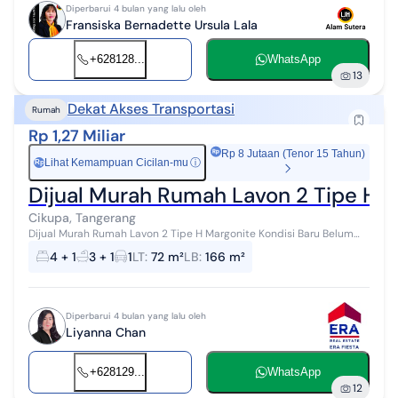
Diperbarui 4 bulan yang lalu oleh
Fransiska Bernadette Ursula Lala
+628128...
WhatsApp
13
Dekat Akses Transportasi
Rumah
Rp 1,27 Miliar
Rp 8 Jutaan (Tenor 15 Tahun)
Lihat Kemampuan Cicilan-mu
ⓘ
Rp
Dijual Murah Rumah Lavon 2 Tipe H M
Cikupa, Tangerang
Dijual Murah Rumah Lavon 2 Tipe H Margonite Kondisi Baru Belum
Pernah Dihuni Rumah pribadi 3 lantai Kondisi baru (belum pernah
4 + 1
3 + 1
1
LT
:
72 m²
LB
:
166 m²
ditempati) Beli ...
Diperbarui 4 bulan yang lalu oleh
Liyanna Chan
+628129...
WhatsApp
12