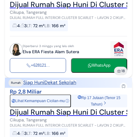
Dijual Rumah Siap Huni Di Cluster Sc
Cikupa, Tangerang
DIJUAL RUMAH FULL INTERIOR CLUSTER SCARLET - LAVON 2 CIKUPA
Lt. 72m2 (8x9) Lb. 166m2 3 Lantai Double Decker Type H Hadap
4
3
LT
:
72 m²
LB
:
166 m²
Utara SHGB Fully Furni...
Diperbarui 3 minggu yang lalu oleh
Elva ERA Fiesta Alam Sutera
+628121...
WhatsApp
18
Siap Huni
Dekat Sekolah
Rumah
Rp 2,8 Miliar
Rp 17 Jutaan (Tenor 15
Lihat Kemampuan Cicilan-mu
ⓘ
Rp
Tahun)
Dijual Rumah Siap Huni Di Cluster Sc
Cikupa, Tangerang
DIJUAL RUMAH FULL INTERIOR CLUSTER SCARLET - LAVON 2 CIKUPA
Lt. 72m2 (8x9) Lb. 166m2 3 Lantai Double Decker Type H Hadap
4
3
LT
:
72 m²
LB
:
166 m²
Utara SHGB...