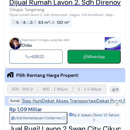
Dijual Rumah Lavon 2. Sdh Direnovasi 
Cikupa, Tangerang
Dijual rumah lavon 2, sdh direnovasi , bagus , full furnished , siap
pakai . lokasi pbh sehat , krn memisahkan jalur manusia dan jalur
5
4
2
LT
:
63 m²
LB
:
120 m²
mobil . tent...
Diperbarui 1 minggu yang lalu oleh
Chiko
+628122...
WhatsApp
Pilih Rentang Harga Properti
600 - 800 jt
800 - 1 Milyar
1 - 1.5 Milyar
11
Siap Huni
Dekat Akses Transportasi
Dekat Pusat Pe
Rumah
Rp 1,09 Miliar
Rp 6 Jutaan (Tenor 15 Tahun)
Lihat Kemampuan Cicilan-mu
ⓘ
Rp
Jual Rugi! Lavon 2 Swan City Cikupa 