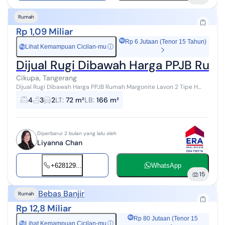
Rumah
Rp 1,09 Miliar
Rp 6 Jutaan (Tenor 15 Tahun)
Lihat Kemampuan Cicilan-mu
ⓘ
Rp
Dijual Rugi Dibawah Harga PPJB Rum
Cikupa, Tangerang
Dijual Rugi Dibawah Harga PPJB Rumah Margonite Lavon 2 Tipe H
Tangerang Rumah 3 lantai | Kondisi baru (belum pernah ditempati)
4
3
2
LT
:
72 m²
LB
:
166 m²
PPJB 1.6 Man DI...
Diperbarui 2 bulan yang lalu oleh
Liyanna Chan
+628129...
WhatsApp
15
Bebas Banjir
Rumah
Rp 12,8 Miliar
Rp 80 Jutaan (Tenor 15
Lihat Kemampuan Cicilan-mu
ⓘ
Rp