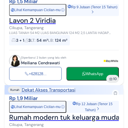
Rp 1,5 Miliar
Rp 9 Jutaan (Tenor 15 Tahun)
Lihat Kemampuan Cicilan-mu
ⓘ
Rp
Lavon 2 Viridia
Cikupa, Tangerang
LUAS TANAH 54 M2 LUAS BANGUNAN 124 M2 2,5 LANTAI HADAP
SELATAN SHM 3+1 KAMAR TIDUR 3 KAMAR MANDI AIR PAM
3 + 1
3
LT
:
54 m²
LB
:
124 m²
Diperbarui 2 bulan yang lalu oleh
Meiliana Cendrawati
+628128...
WhatsApp
10
Dekat Akses Transportasi
Rumah
Rp 1,9 Miliar
Rp 12 Jutaan (Tenor 15
Lihat Kemampuan Cicilan-mu
ⓘ
Rp
Tahun)
Rumah modern tuk keluarga muda m
Cikupa, Tangerang