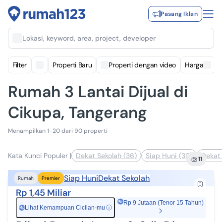
Pasang Iklan
Lokasi, keyword, area, project, developer
Filter
Properti Baru
Properti dengan video
Harga
Rumah 3 Lantai Dijual di
Cikupa, Tangerang
Menampilkan 1-20 dari 90 properti
Kata Kunci Populer
|
Dekat Sekolah (36)
Siap Huni (30)
Dekat 
11
Siap Huni
Dekat Sekolah
Rumah
Premier
Rp 1,45 Miliar
Rp 9 Jutaan (Tenor 15 Tahun)
Lihat Kemampuan Cicilan-mu
ⓘ
Rp