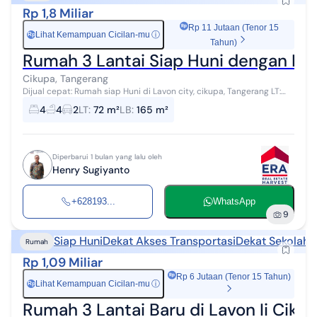
Rp 1,8 Miliar
Rp 11 Jutaan (Tenor 15
Lihat Kemampuan Cicilan-mu
ⓘ
Rp
Tahun)
Rumah 3 Lantai Siap Huni dengan Fur
Cikupa, Tangerang
Dijual cepat: Rumah siap Huni di Lavon city, cikupa, Tangerang LT:
72m² LB: 165m² 3 lantai KT: 3+1 KM: 3+1 Semi Furnished Hadap: timur
4
4
2
LT
:
72 m²
LB
:
165 m²
Listrik...
Diperbarui 1 bulan yang lalu oleh
Henry Sugiyanto
+628193...
WhatsApp
9
Siap Huni
Dekat Akses Transportasi
Dekat Sekolah
Rumah
Rp 1,09 Miliar
Rp 6 Jutaan (Tenor 15 Tahun)
Lihat Kemampuan Cicilan-mu
ⓘ
Rp
Rumah 3 Lantai Baru di Lavon Ii Cikup