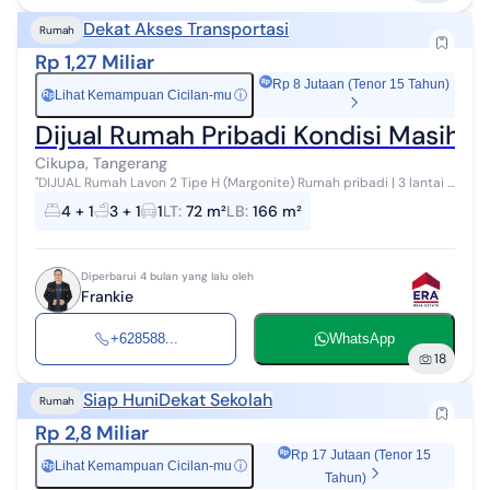
Dekat Akses Transportasi
Rumah
Rp 1,27 Miliar
Rp 8 Jutaan (Tenor 15 Tahun)
Lihat Kemampuan Cicilan-mu
ⓘ
Rp
Dijual Rumah Pribadi Kondisi Masih 
Cikupa, Tangerang
"DIJUAL Rumah Lavon 2 Tipe H (Margonite) Rumah pribadi | 3 lantai |
kondisi baru (belum pernah ditempati) Beli dari Thn 2018 : 1.629M
4 + 1
3 + 1
1
LT
:
72 m²
LB
:
166 m²
Harga Jual ...
Diperbarui 4 bulan yang lalu oleh
Frankie
+628588...
WhatsApp
18
Siap Huni
Dekat Sekolah
Rumah
Rp 2,8 Miliar
Rp 17 Jutaan (Tenor 15
Lihat Kemampuan Cicilan-mu
ⓘ
Rp
Tahun)