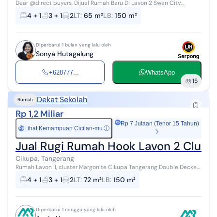
Dear @direct buyers, Dijual Rumah Baru Di Lavon 2 Swan City
Cluster Montana Cikupa Tangerang Akses mudah, berjarak ±1km
4 + 1
3 + 1
2
LT
:
65 m²
LB
:
150 m²
dari exit tol Cikupa L...
Diperbarui 1 bulan yang lalu oleh
Sonya Hutagalung
+628777...
WhatsApp
15
Dekat Sekolah
Rumah
Rp 1,2 Miliar
Rp 7 Jutaan (Tenor 15 Tahun)
Lihat Kemampuan Cicilan-mu
ⓘ
Rp
Jual Rugi Rumah Hook Lavon 2 Clust
Cikupa, Tangerang
Rumah Lavon II, cluster Margonite Cikupa Tangerang Double Decker.
Hook Ukuran 7 x 9 2 lantai + basement LT 72 / LB 150 KT 4+1 KM 3+1
4 + 1
3 + 1
2
LT
:
72 m²
LB
:
150 m²
Unfurnish, sta...
Diperbarui 1 minggu yang lalu oleh