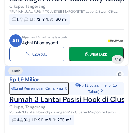
Cikupa, Tangerang
*RUMAH JUAL RUGI!* *CLUSTER MARGONITE* Lavon2 Swan City
Cikupa - Tangerang Type H Luas Tanah. 72 m² (8 x 9) Luas Bangunan.
1
1
1
LT
:
72 m²
LB
:
166 m²
166 m² Carport. 1 Ru...
Diperbarui 3 hari yang lalu oleh
AD
Aghni Dhamayanti
+628780...
WhatsApp
9
Rumah
Rp 1,9 Miliar
Rp 12 Jutaan (Tenor 15
Lihat Kemampuan Cicilan-mu
ⓘ
Rp
Tahun)
Rumah 3 Lantai Posisi Hook di Clust
Cikupa, Tangerang
Rumah 3 Lantai Hoek dgn ruangan Max Cluster Margonite Lavon II
Cikupa Tangerang Rumah Hoek depan Taman Luas Tanah 10*9 m
4
3
1
LT
:
90 m²
LB
:
270 m²
Type 8*9 m 3 lantai fu...