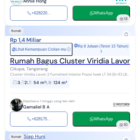
Annie Hong
+628220...
WhatsApp
13
Rumah
Rp 1,4 Miliar
Rp 8 Jutaan (Tenor 15 Tahun)
Lihat Kemampuan Cicilan-mu
ⓘ
Rp
Rumah Bagus Cluster Viridia Lavon 2 
Cikupa, Tangerang
Cluster Viridia Lavon 2 Furnished Interior Posisi hoek LT 54 (6×9) LB
124 KT 3+1 KM 2+1 - Full furnish interior (termasuk kamar dengan
3
2
LT
:
54 m²
LB
:
124 m²
engsel kasu...
Diperbarui 1 minggu yang lalu oleh
Gamaliel B A
+628175...
WhatsApp
10
Siap Huni
Rumah