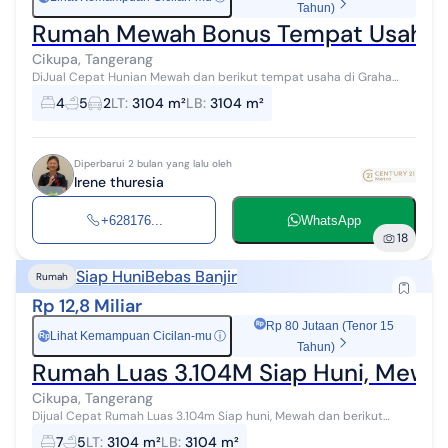
Tahun)
Rumah Mewah Bonus Tempat Usaha da
Cikupa, Tangerang
DiJual Cepat Hunian Mewah dan berikut tempat usaha di Graha
Permata Cikupa Tangerang Luas Tanah: 3.104 m² Full Bangunan Fully
4
5
2
LT
:
3104 m²
LB
:
3104 m²
Furnished 3 1/2 La...
Diperbarui 2 bulan yang lalu oleh
Irene thuresia
+628176...
WhatsApp
18
Siap Huni
Bebas Banjir
Rumah
Rp 12,8 Miliar
Rp 80 Jutaan (Tenor 15
Lihat Kemampuan Cicilan-mu
ⓘ
Rp
Tahun)
Rumah Luas 3.104M Siap Huni, Mewah
Cikupa, Tangerang
Dijual Cepat Rumah Luas 3.104m Siap huni, Mewah dan berikut
tempat usaha di Graha Permata Cikupa Tangerang Luas Tanah:
7
5
LT
:
3104 m²
LB
:
3104 m²