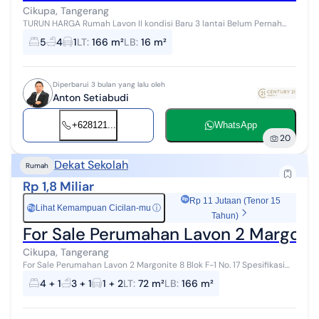
Cikupa, Tangerang
TURUN HARGA Rumah Lavon II kondisi Baru 3 lantai Belum Pernah
Ditempati Cikupa Tangerang Lavon 2 - akses ke BSD, Gading
5
4
1
LT
:
166 m²
LB
:
16 m²
Serpong & Tol Jakarta-Me...
Diperbarui 3 bulan yang lalu oleh
Anton Setiabudi
+628121...
WhatsApp
20
Dekat Sekolah
Rumah
Rp 1,8 Miliar
Rp 11 Jutaan (Tenor 15
Lihat Kemampuan Cicilan-mu
ⓘ
Rp
Tahun)
For Sale Perumahan Lavon 2 Margonite
Cikupa, Tangerang
For Sale Perumahan Lavon 2 Margonite 8 Blok F-1 No. 17 Spesifikasi
Luas tanah: 72m2 Luas bangunan: 166m2 Jumlah lantai: 3 Hadap
4 + 1
3 + 1
1 + 2
LT
:
72 m²
LB
:
166 m²
Selatan Posisi ru...