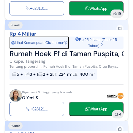
+628131...
WhatsApp
19
Rumah
Rp 4 Miliar
Rp 25 Jutaan (Tenor 15
Lihat Kemampuan Cicilan-mu
ⓘ
Rp
Tahun)
Rumah Hoek Ff di Taman Puspita, Ci
Cikupa, Tangerang
Tentang properti ini Rumah Hoek ff di Taman Puspita, Citra Raya
Tangerang (Y00133) DIJUAL Rumah Hoek Furnished di Taman
5 + 1
3 + 1
2 + 2
LT
:
224 m²
LB
:
400 m²
Puspita, Citra Raya Tanger...
Diperbarui 3 minggu yang lalu oleh
O Yeni S
+628121...
WhatsApp
4
Rumah