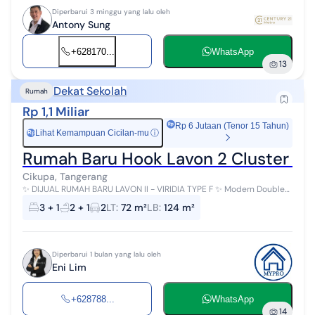
Diperbarui 3 minggu yang lalu oleh
Antony Sung
+628170...
WhatsApp
13
Dekat Sekolah
Rumah
Rp 1,1 Miliar
Rp 6 Jutaan (Tenor 15 Tahun)
Lihat Kemampuan Cicilan-mu
ⓘ
Rp
Rumah Baru Hook Lavon 2 Cluster Vir
Cikupa, Tangerang
✨ DIJUAL RUMAH BARU LAVON II - VIRIDIA TYPE F ✨ Modern Double
Decker Concept 2½ Lantai Hunian premium dengan desain modern,
3 + 1
2 + 1
2
LT
:
72 m²
LB
:
124 m²
nyaman, dan ramah ...
Diperbarui 1 bulan yang lalu oleh
Eni Lim
+628788...
WhatsApp
14