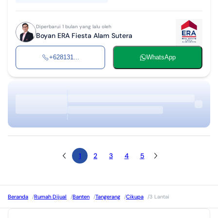
Diperbarui 1 bulan yang lalu oleh
Boyan ERA Fiesta Alam Sutera
+628131...
WhatsApp
1
2
3
4
5
Beranda
/
Rumah Dijual
/
Banten
/
Tangerang
/
Cikupa
/
3 Lantai