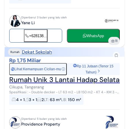
3.104 m² Full Bangunan Fu...
Diperbarui 3 bulan yang lalu oleh
Yane Li
+628138...
WhatsApp
11
Dekat Sekolah
Rumah
Rp 1,75 Miliar
Rp 11 Jutaan (Tenor 15
Lihat Kemampuan Cicilan-mu
ⓘ
Rp
Tahun)
Rumah Unik 3 Lantai Hadap Selatan 
Cikupa, Tangerang
Spesifikasi : - Double decker - LT 63 m2 - LB 150 m2 - KT 4 - KM 3 -
SHM - Listrik 3500 - PDAM - Hadap selatan - Carport muat 2 mobil
4 + 1
3 + 1
2
LT
:
63 m²
LB
:
150 m²
Lokas...
Diperbarui 5 bulan yang lalu oleh
Providence Property