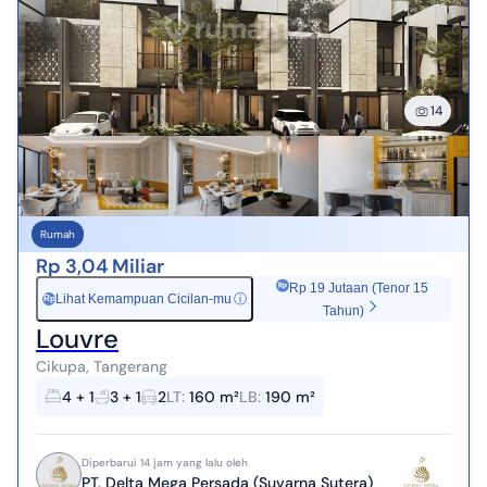
14
Rumah
Rp 3,04 Miliar
Rp 19 Jutaan (Tenor 15
Lihat Kemampuan Cicilan-mu
ⓘ
Rp
Tahun)
Louvre
Cikupa, Tangerang
4 + 1
3 + 1
2
LT
:
160 m²
LB
:
190 m²
Diperbarui 14 jam yang lalu oleh
PT. Delta Mega Persada (Suvarna Sutera)