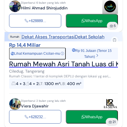
Diperbarui 6 bulan yang lalu oleh
Hilmi Ahmad Shirojuddin
+628889...
WhatsApp
5
Dekat Akses Transportasi
Dekat Sekolah
Rumah
Rp 14,4 Miliar
Rp 91 Jutaan (Tenor 15
Lihat Kemampuan Cicilan-mu
ⓘ
Rp
Tahun)
Rumah Mewah Asri Tanah Luas di Ko
Ciledug, Tangerang
Rumah Classic 1 lantai di komplek DEPLU dengan lokasi yg asri,
tenang, nyaman dan aman Hanya 5 menit ke Halte Transjakarta
4 + 3
4 + 2
LT
:
1300 m²
LB
:
400 m²
Adam Malik dan Universi...
Diperbarui 2 bulan yang lalu oleh
Viera Djawahir
+628232...
WhatsApp
21