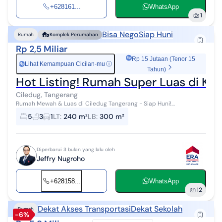
+628161...
WhatsApp
1
Bisa Nego
Siap Huni
Rumah
Komplek Perumahan
Rp 2,5 Miliar
Rp 15 Jutaan (Tenor 15
Lihat Kemampuan Cicilan-mu
ⓘ
Rp
Tahun)
Hot Listing! Rumah Super Luas di Ko
Ciledug, Tangerang
Rumah Mewah & Luas di Ciledug Tangerang - Siap Huni!
Kesempatan emas memiliki rumah mewah dengan ukuran besar di
5
3
1
LT
:
240 m²
LB
:
300 m²
kawasan strategis Ciledug, Tanger...
Diperbarui 3 bulan yang lalu oleh
Jeffry Nugroho
+628158...
WhatsApp
12
Dekat Akses Transportasi
Dekat Sekolah
Rumah
-6%