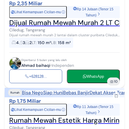
Rp 2,35 Miliar
Rp 14 Jutaan (Tenor 15
Lihat Kemampuan Cicilan-mu
ⓘ
Rp
Tahun)
Dijual Rumah Mewah Murah 2 LT Clust
Ciledug, Tangerang
Dijual rumah mewah murah 2 lantai dalam cluster puribeta Cileduk
,securty 24 jam ,bebas banjir ,akses 2 mobil nyaman asri ,dkt ke
4
3
2
LT
:
150 m²
LB
:
158 m²
halte busway Cile...
Diperbarui 5 bulan yang lalu oleh
Ahmad baihaqi
Independen
+628128...
WhatsApp
10
Bisa Nego
Siap Huni
Bebas Banjir
Dekat Akses Trans
Rumah
Rp 1,75 Miliar
Rp 11 Jutaan (Tenor 15
Lihat Kemampuan Cicilan-mu
ⓘ
Rp
Tahun)
Rumah Mewah Estetik Harga Miring D
Ciledug, Tangerang