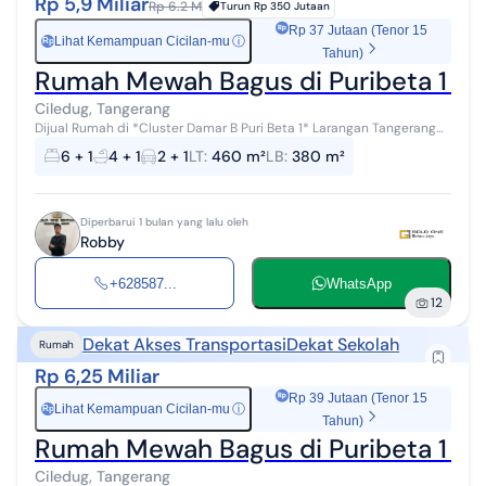
Rp 5,9 Miliar
Rp 6.2 M
Turun
Rp 350 Jutaan
Rp 37 Jutaan (Tenor 15
Lihat Kemampuan Cicilan-mu
ⓘ
Rp
Tahun)
Rumah Mewah Bagus di Puribeta 1 De
Ciledug, Tangerang
Dijual Rumah di *Cluster Damar B Puri Beta 1* Larangan Tangerang
Lokasi strategis Dekat dengan Busway Puribeta Ciledug spesifikasi:
6 + 1
4 + 1
2 + 1
LT
:
460 m²
LB
:
380 m²
Full fur...
Diperbarui 1 bulan yang lalu oleh
Robby
+628587...
WhatsApp
12
Dekat Akses Transportasi
Dekat Sekolah
Rumah
Rp 6,25 Miliar
Rp 39 Jutaan (Tenor 15
Lihat Kemampuan Cicilan-mu
ⓘ
Rp
Tahun)
Rumah Mewah Bagus di Puribeta 1 De
Ciledug, Tangerang