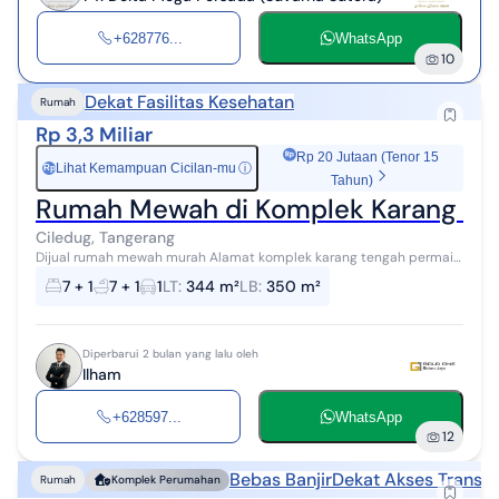
+628776...
WhatsApp
10
Dekat Fasilitas Kesehatan
Rumah
Rp 3,3 Miliar
Rp 20 Jutaan (Tenor 15
Lihat Kemampuan Cicilan-mu
ⓘ
Rp
Tahun)
Rumah Mewah di Komplek Karang Te
Ciledug, Tangerang
Dijual rumah mewah murah Alamat komplek karang tengah permai
Tangerang Spesifikasi: - Shm - LT : 344 m² - LB : 350 m² - KT : 7+1 -
7 + 1
7 + 1
1
LT
:
344 m²
LB
:
350 m²
KM 7+1 - La...
Diperbarui 2 bulan yang lalu oleh
Ilham
+628597...
WhatsApp
12
Bebas Banjir
Dekat Akses Transpo
Rumah
Komplek Perumahan