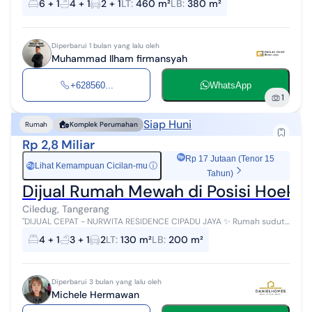
6 + 1
4 + 1
2 + 1
LT
:
460 m²
LB
:
380 m²
Full fur...
Diperbarui 1 bulan yang lalu oleh
Muhammad Ilham firmansyah
+628560...
WhatsApp
1
Siap Huni
Rumah
Komplek Perumahan
Rp 2,8 Miliar
Rp 17 Jutaan (Tenor 15
Lihat Kemampuan Cicilan-mu
ⓘ
Rp
Tahun)
Dijual Rumah Mewah di Posisi Hoek N
Ciledug, Tangerang
"DIJUAL CEPAT - NURWITA RESIDENCE CIPADU JAYA ✨ Rumah sudut
eksklusif dengan ukuran besar dan layout ideal untuk keluarga
4 + 1
3 + 1
2
LT
:
130 m²
LB
:
200 m²
modern yang butuh ruan...
Diperbarui 3 bulan yang lalu oleh
Michele Hermawan