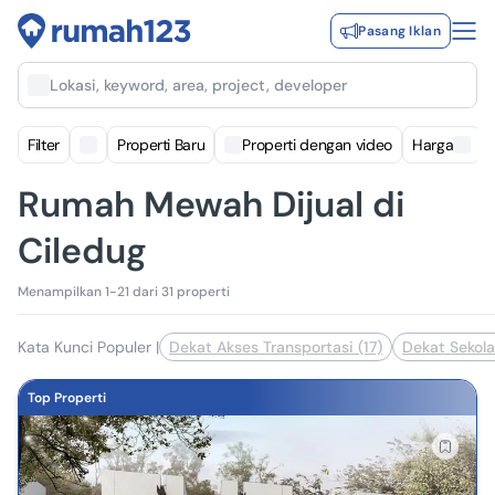
Pasang Iklan
Lokasi, keyword, area, project, developer
Filter
Properti Baru
Properti dengan video
Harga
Rumah Mewah Dijual di
Ciledug
Menampilkan 1-21 dari 31 properti
Kata Kunci Populer
|
Dekat Akses Transportasi (17)
Dekat Sekola
Top Properti