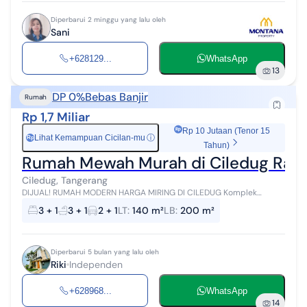
Diperbarui 2 minggu yang lalu oleh
Sani
+628129...
WhatsApp
13
DP 0%
Bebas Banjir
Rumah
Rp 1,7 Miliar
Rp 10 Jutaan (Tenor 15
Lihat Kemampuan Cicilan-mu
ⓘ
Rp
Tahun)
Rumah Mewah Murah di Ciledug Ray
Ciledug, Tangerang
DIJUAL! RUMAH MODERN HARGA MIRING DI CILEDUG Komplek
Ciledug Spesifikasi Rumah: * Luas Tanah: 140 m² * Luas Bangunan:
3 + 1
3 + 1
2 + 1
LT
:
140 m²
LB
:
200 m²
200 m² * Kamar Tidur: 3...
Diperbarui 5 bulan yang lalu oleh
Riki
Independen
+628968...
WhatsApp
14