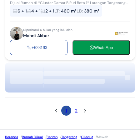
Dijual Rumah di *Cluster Damar B Puri Beta 1* Larangan Tangerang
Lokasi strategis Dekat dengan Busway Puribeta Ciledug spesifikasi:
6 + 1
4 + 1
2 + 1
LT
:
460 m²
LB
:
380 m²
Full fur...
Diperbarui 6 bulan yang lalu oleh
Mahdi Akbar
+628193...
WhatsApp
1
2
Beranda
/
Rumah Dijual
/
Banten
/
Tangerang
/
Ciledug
/
Mewah