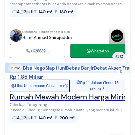
Kesempatan terbatas buat Anda dapatkan rumah nyaman dengan
return investasi tinggi di Ciledug, Tangerang. Rumah ini menawarkan
4
3
1
LT
:
140 m²
LB
:
180 m²
lokasi yang strateg...
Diperbarui 6 bulan yang lalu oleh
Hilmi Ahmad Shirojuddin
+628889...
WhatsApp
12
Bisa Nego
Siap Huni
Bebas Banjir
Dekat Akses Trans
Rumah
Rp 1,85 Miliar
Rp 11 Jutaan (Tenor 15
Lihat Kemampuan Cicilan-mu
ⓘ
Rp
Tahun)
Rumah Mewah Modern Harga Miring 
Ciledug, Tangerang
Rumah di Ciledug. Cek segera rumah 2 lantai yang modern ini, dijual
dengan pemandangan indah yang menambah nilai estetika di
4
3
1
LT
:
140 m²
LB
:
200 m²
lingkungan hunian. R...