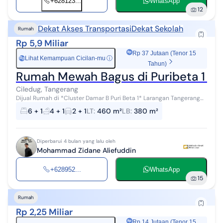
+628123...
WhatsApp
12
Dekat Akses Transportasi
Dekat Sekolah
Rumah
Rp 5,9 Miliar
Rp 37 Jutaan (Tenor 15
Lihat Kemampuan Cicilan-mu
ⓘ
Rp
Tahun)
Rumah Mewah Bagus di Puribeta 1 De
Ciledug, Tangerang
Dijual Rumah di *Cluster Damar B Puri Beta 1* Larangan Tangerang
Lokasi strategis Dekat dengan Busway Puribeta Ciledug spesifikasi:
6 + 1
4 + 1
2 + 1
LT
:
460 m²
LB
:
380 m²
Full fur...
Diperbarui 4 bulan yang lalu oleh
Mohammad Zidane Aliefuddin
+628952...
WhatsApp
15
Rumah
Rp 2,25 Miliar
Rp 14 Jutaan (Tenor 15