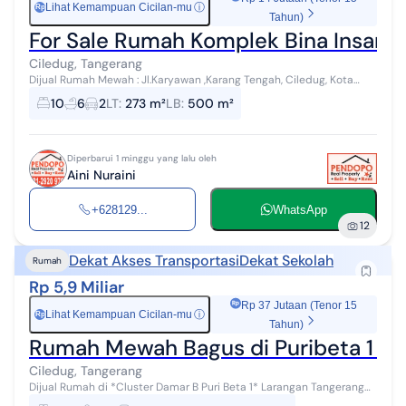
Lihat Kemampuan Cicilan-mu
ⓘ
Rp
Tahun)
For Sale Rumah Komplek Bina Insani
Ciledug, Tangerang
Dijual Rumah Mewah : Jl.Karyawan ,Karang Tengah, Ciledug, Kota
Tangerang (Komplek Bina Insani) Row Jalan 10 Meter Luas Tanah 273
10
6
2
LT
:
273 m²
LB
:
500 m²
Meter Luas Banguna...
Diperbarui 1 minggu yang lalu oleh
Aini Nuraini
+628129...
WhatsApp
12
Dekat Akses Transportasi
Dekat Sekolah
Rumah
Rp 5,9 Miliar
Rp 37 Jutaan (Tenor 15
Lihat Kemampuan Cicilan-mu
ⓘ
Rp
Tahun)
Rumah Mewah Bagus di Puribeta 1 De
Ciledug, Tangerang
Dijual Rumah di *Cluster Damar B Puri Beta 1* Larangan Tangerang
Lokasi strategis Dekat dengan Busway Puribeta Ciledug spesifikasi: