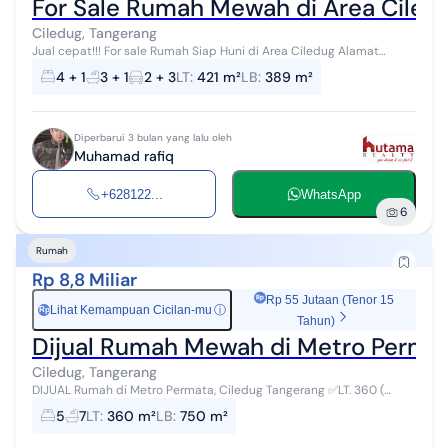
For Sale Rumah Mewah di Area Ciledu
Ciledug, Tangerang
Jual cepat!!! For sale Rumah Siap Huni di Area Ciledug Alamat
lengkap : Komplek Permata 1 Cileduk Jakarta Barat Spesifikasi : Luas
4 + 1
3 + 1
2 + 3
LT
:
421 m²
LB
:
389 m²
tanah : 421 m...
Diperbarui 3 bulan yang lalu oleh
Muhamad rafiq
+628122...
WhatsApp
6
Rumah
Rp 8,8 Miliar
Rp 55 Jutaan (Tenor 15
Lihat Kemampuan Cicilan-mu
ⓘ
Rp
Tahun)
Dijual Rumah Mewah di Metro Permat
Ciledug, Tangerang
DIJUAL Rumah di Metro Permata, Ciledug Tangerang ✅LT. 360 (
12x30 ) ✅LB. 750 ✅3 Lantai ✅KT 5 ✅KM 7 ✅KT ART 3 ✅PLN 11.000
5
7
LT
:
360 m²
LB
:
750 m²
✅Ruang k...