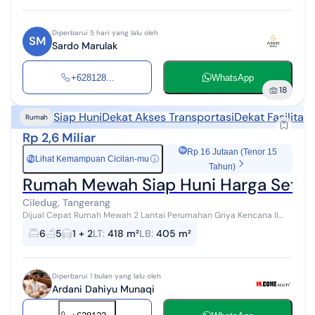
Diperbarui 5 hari yang lalu oleh
SM
Sardo Marulak
+628128...
WhatsApp
18
Siap Huni
Dekat Akses Transportasi
Dekat Fasilitas
Rumah
Rp 2,6 Miliar
Rp 16 Jutaan (Tenor 15
Lihat Kemampuan Cicilan-mu
ⓘ
Rp
Tahun)
Rumah Mewah Siap Huni Harga Sete
Ciledug, Tangerang
Dijual Cepat Rumah Mewah 2 Lantai Perumahan Griya Kencana II
luas tanah : 418m² luas bangunan : 405m² Harga NJOP : Rp 2.9M
6
5
1 + 2
LT
:
418 m²
LB
:
405 m²
Harga Jual : Rp 2.5M ...
Diperbarui 1 bulan yang lalu oleh
Ardani Dahiyu Munaqi