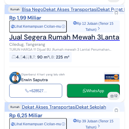
Bisa Nego
Dekat Akses Transportasi
Dekat Pusat Pe
Rumah
Rp 1,99 Miliar
Rp 12 Jutaan (Tenor 15
Lihat Kemampuan Cicilan-mu
ⓘ
Rp
Tahun)
Jual Segera Rumah Mewah 3Lantai M
Ciledug, Tangerang
TURUN HARGA !!! Dijual BU ,Rumah mewah 3 Lantai Perumahan
Mahkota Simprug, Ciledug, Kota Tangerang, Banten Spesifikasi: -
4
4
1
LT
:
90 m²
LB
:
225 m²
Dimensi : 6 x 15 - Lua...
Diperbarui 4 hari yang lalu oleh
Erwin Saputra
+628527...
WhatsApp
12
Dekat Akses Transportasi
Dekat Sekolah
Rumah
Rp 6,25 Miliar
Rp 39 Jutaan (Tenor 15
Lihat Kemampuan Cicilan-mu
ⓘ
Rp
Tahun)