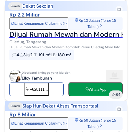
Dekat Sekolah
Rumah
Rp 2,2 Miliar
Rp 13 Jutaan (Tenor 15
Lihat Kemampuan Cicilan-mu
ⓘ
Rp
Tahun)
Dijual Rumah Mewah dan Modern Komp
Ciledug, Tangerang
Dijual Rumah Mewah dan Modern Komplek Peruri Ciledug More Info
& Survey : WA/Call : Elloy Tambunan (ET) - 08III. OOO. 26O6 LT : 191
4
3
2
LT
:
191 m²
LB
:
180 m²
m2, LB : 180 m...
Diperbarui 1 minggu yang lalu oleh
Elloy Tambunan
+628111...
WhatsApp
54
Siap Huni
Dekat Akses Transportasi
Rumah
Rp 8 Miliar
Rp 50 Jutaan (Tenor 15
Lihat Kemampuan Cicilan-mu
ⓘ
Rp
Tahun)