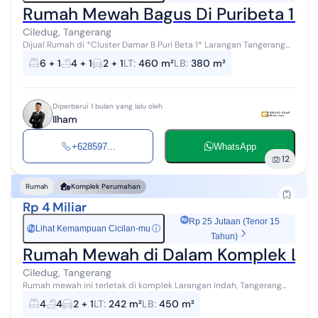
Rumah Mewah Bagus Di Puribeta 1 De
Ciledug, Tangerang
Dijual Rumah di *Cluster Damar B Puri Beta 1* Larangan Tangerang
Lokasi strategis Dekat dengan Busway Puribeta Ciledug spesifikasi:
6 + 1
4 + 1
2 + 1
LT
:
460 m²
LB
:
380 m²
Full fur...
Diperbarui 1 bulan yang lalu oleh
Ilham
+628597...
WhatsApp
12
Rumah
Komplek Perumahan
Rp 4 Miliar
Rp 25 Jutaan (Tenor 15
Lihat Kemampuan Cicilan-mu
ⓘ
Rp
Tahun)
Rumah Mewah di Dalam Komplek Laran
Ciledug, Tangerang
Rumah mewah ini terletak di komplek Larangan Indah, Tangerang
Kota, memiliki luas tanah 242m2, luas bangunan 450m2, 4 kamar
4
4
2 + 1
LT
:
242 m²
LB
:
450 m²
tidur, 4 kamar mandi, 2...