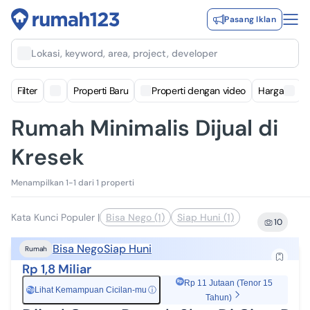
Pasang Iklan
Lokasi, keyword, area, project, developer
Filter
Properti Baru
Properti dengan video
Harga
Rumah Minimalis Dijual di
Kresek
Menampilkan 1-1 dari 1 properti
Kata Kunci Populer
|
Bisa Nego (1)
Siap Huni (1)
10
Bisa Nego
Siap Huni
Rumah
Rp 1,8 Miliar
Rp 11 Jutaan (Tenor 15
Lihat Kemampuan Cicilan-mu
ⓘ
Rp
Tahun)