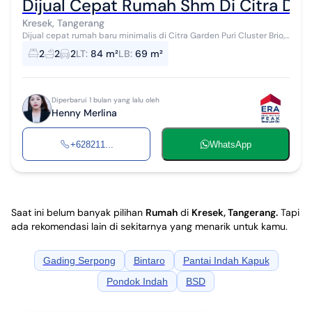
Dijual Cepat Rumah Shm Di Citra Di C
Kresek, Tangerang
Dijual cepat rumah baru minimalis di Citra Garden Puri Cluster Brio,
tinggal masuk, siap huni -LT = 84m2 -LB = 69m2 -2 lantai -2 Kamar
2
2
2
LT
:
84 m²
LB
:
69 m²
tidur -2 kam...
Diperbarui 1 bulan yang lalu oleh
Henny Merlina
+628211...
WhatsApp
Saat ini belum banyak pilihan
Rumah
di
Kresek, Tangerang
.
Tapi
ada rekomendasi lain di sekitarnya yang menarik untuk kamu.
Gading Serpong
Bintaro
Pantai Indah Kapuk
Pondok Indah
BSD