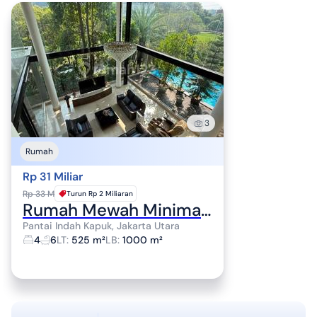
3
Rumah
Rp 31 Miliar
Rp 33 M
Turun
Rp 2 Miliaran
Rumah Mewah Minimalis Katamaran Indah Pik 525M2 Hoek Pik Pantai Indah Kapuk
Pantai Indah Kapuk, Jakarta Utara
4
6
LT
:
525 m²
LB
:
1000 m²