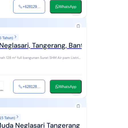
+628129...
WhatsApp
4
5 Tahun)
eglasari, Tangerang, Banten
ngunan Surat SHM Air pam Listrik
+628128...
WhatsApp
7
 15 Tahun)
 Muda Neglasari Tangerang