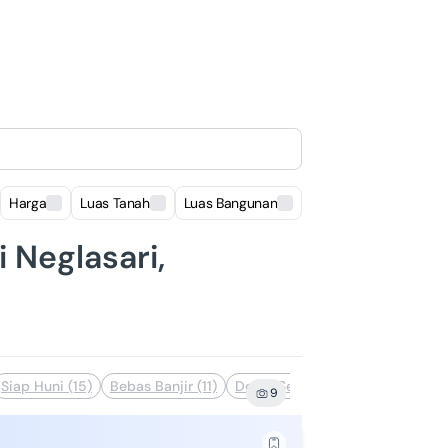
Harga
Luas Tanah
Luas Bangunan
Lokasi
i Neglasari,
Siap Huni (15)
Bebas Banjir (11)
Dekat Sekolah (5)
Bisa Nego (
9