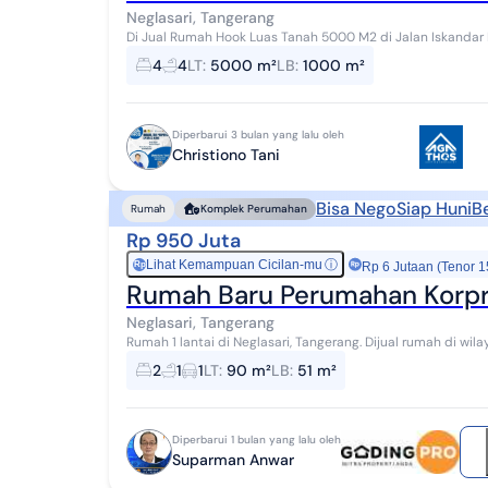
Neglasari, Tangerang
Di Jual Rumah Hook Luas Tanah 5000 M2 di Jalan Iskandar Muda Neglasa
m2 - Ada Bangunan 4 Rumah - Kamar Tidu...
4
4
LT
:
5000 m²
LB
:
1000 m²
Diperbarui 3 bulan yang lalu oleh
Christiono Tani
Bisa Nego
Siap Huni
B
Rumah
Komplek Perumahan
Rp 950 Juta
Lihat Kemampuan Cicilan-mu
ⓘ
Rp
Rp 6 Jutaan (Tenor 1
Rumah Baru Perumahan Korpr
Neglasari, Tangerang
Rumah 1 lantai di Neglasari, Tangerang. Dijual rumah di wilayah yang tenang dengan pemandangan Lokasi
Pinggiran Kota. Properti 1 lantai bergaya mi...
2
1
1
LT
:
90 m²
LB
:
51 m²
Diperbarui 1 bulan yang lalu oleh
Suparman Anwar