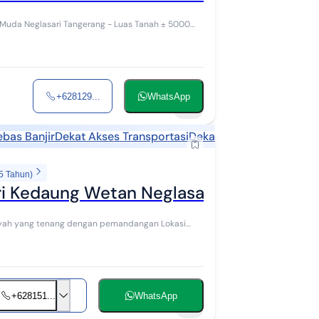
ri Tangerang - Luas Tanah ± 5000
+628129...
WhatsApp
12
ebas Banjir
Dekat Akses Transportasi
Dekat Sekolah
5 Tahun)
i Kedaung Wetan Neglasari Tangerang
+628151...
WhatsApp
9