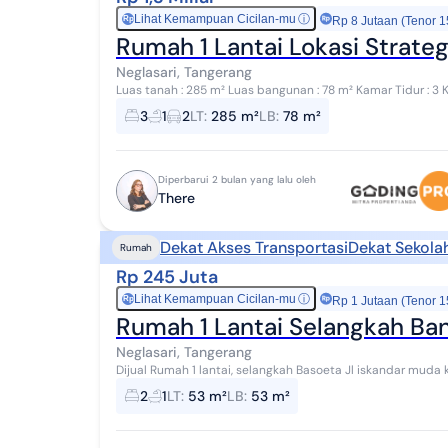
Lihat Kemampuan Cicilan-mu
ⓘ
Rp
Rp 8 Jutaan (Tenor 1
Rumah 1 Lantai Lokasi Strateg
Neglasari, Tangerang
Luas tanah : 285 m² Luas bangunan : 78 m² Kamar Tidur : 3 Kam
SHM Listrik : 1.300 Watt Furn...
3
1
2
LT
:
285 m²
LB
:
78 m²
Diperbarui 2 bulan yang lalu oleh
There
Dekat Akses Transportasi
Dekat Sekola
Rumah
Rp 245 Juta
Lihat Kemampuan Cicilan-mu
ⓘ
Rp
Rp 1 Jutaan (Tenor 1
Rumah 1 Lantai Selangkah Band
Neglasari, Tangerang
Dijual Rumah 1 lantai, selangkah Basoeta Jl iskandar muda
bangunan 53m2 (4x13) - shm on hand - 2 Kam...
2
1
LT
:
53 m²
LB
:
53 m²