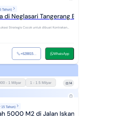
5 Tahun)
 di Neglasari Tangerang Banten
+628815...
WhatsApp
800 - 1 Milyar
1 - 1.5 Milyar
14
r 15 Tahun)
ah 5000 M2 di Jalan Iskandar Muda Negl