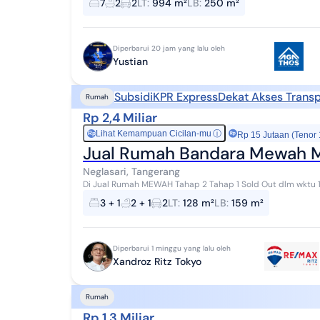
7
2
2
LT
:
994 m²
LB
:
250 m²
Diperbarui 20 jam yang lalu oleh
Yustian
Subsidi
KPR Express
Dekat Akses Transp
Rumah
Rp 2,4 Miliar
Lihat Kemampuan Cicilan-mu
ⓘ
Rp
Rp 15 Jutaan (Tenor
Jual Rumah Bandara Mewah 
Neglasari, Tangerang
Di Jual Rumah MEWAH Tahap 2 Tahap 1 Sold Out dlm wktu 1hari 12Juli 2025 Asthara Sky
terbaru seluas 1,100 Ha Akses langsung ...
3 + 1
2 + 1
2
LT
:
128 m²
LB
:
159 m²
Diperbarui 1 minggu yang lalu oleh
Xandroz Ritz Tokyo
Rumah
Rp 1,3 Miliar