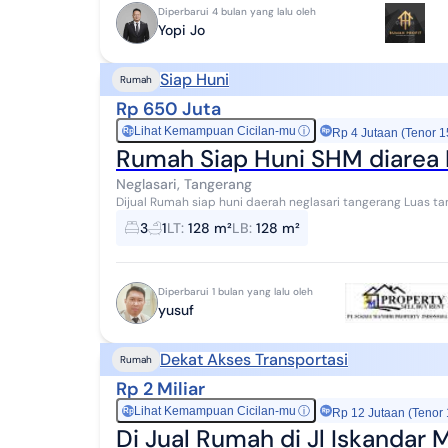
Diperbarui 4 bulan yang lalu oleh
Yopi Jo
Siap Huni
Rumah
Rp 650 Juta
Lihat Kemampuan Cicilan-mu
ⓘ
Rp
Rp 4 Jutaan (Tenor 1
Rumah Siap Huni SHM diarea N
Neglasari, Tangerang
Dijual Rumah siap huni daerah neglasari tangerang Luas tanah 128 m² full ba
1300 watt Kamar tidur ada 3 Kamar man...
3
1
LT
:
128 m²
LB
:
128 m²
Diperbarui 1 bulan yang lalu oleh
yusuf
Dekat Akses Transportasi
Rumah
Rp 2 Miliar
Lihat Kemampuan Cicilan-mu
ⓘ
Rp
Rp 12 Jutaan (Tenor
Di Jual Rumah di Jl Iskandar