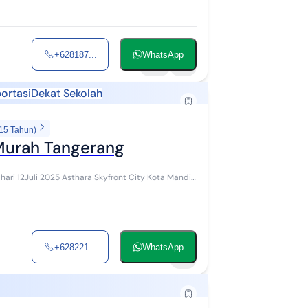
+628187...
WhatsApp
16
2
ortasi
Dekat Sekolah
 15 Tahun)
Murah Tangerang
front City Kota Mandiri
+628221...
WhatsApp
5