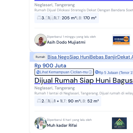
Neglasari, Tangerang
Rumah Dijual Dilokasi Strategis Dekat Dengan Bandara Soet
Banten (dekat dari bandara Soetta) Luas t...
3
1
1
LT
:
205 m²
LB
:
170 m²
Diperbarui 1 minggu yang lalu oleh
Asih Dodo Mujiatmi
Bisa Nego
Siap Huni
Bebas Banjir
Dekat 
Rumah
Rp 900 Juta
Lihat Kemampuan Cicilan-mu
ⓘ
Rp
Rp 5 Jutaan (Tenor 1
Dijual Rumah Siap Huni Bagus
Neglasari, Tangerang
Rumah 1 lantai di Neglasari, Tangerang. Dijual rumah di wilayah yang nyaman. Properti 1 lantai ini berada di
lingkungan yang mudah dijangkau. Spe...
2
1
1 + 1
LT
:
90 m²
LB
:
52 m²
Diperbarui 6 hari yang lalu oleh
Muh kadar Rifai