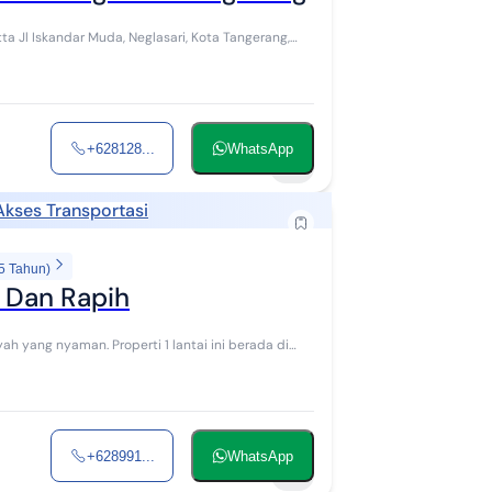
ta Jl Iskandar Muda, Neglasari, Kota Tangerang,
+628128...
WhatsApp
9
Akses Transportasi
5 Tahun)
 Dan Rapih
+628991...
WhatsApp
5