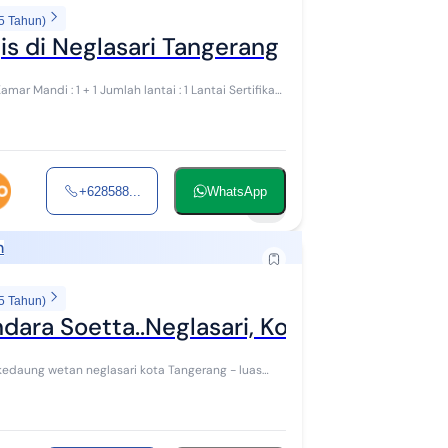
5 Tahun)
is di Neglasari Tangerang
ar Mandi : 1 + 1 Jumlah lantai : 1 Lantai Sertifikat :
+628588...
WhatsApp
9
h
5 Tahun)
ara Soetta..Neglasari, Kota Tangerang..
 kedaung wetan neglasari kota Tangerang - luas