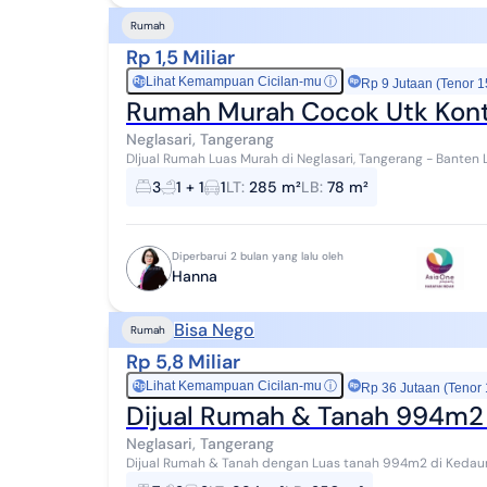
Rumah
Rp 1,5 Miliar
Lihat Kemampuan Cicilan-mu
ⓘ
Rp
Rp 9 Jutaan (Tenor 1
Rumah Murah Cocok Utk Kontr
Neglasari, Tangerang
DIjual Rumah Luas Murah di Neglasari, Tangerang - Banten Lokasi Strategis Cocok untuk dibuat Kontrakan
atau Kos Kosan (Karena lokasi dekat Kawasan...
3
1 + 1
1
LT
:
285 m²
LB
:
78 m²
Diperbarui 2 bulan yang lalu oleh
Hanna
Bisa Nego
Rumah
Rp 5,8 Miliar
Lihat Kemampuan Cicilan-mu
ⓘ
Rp
Rp 36 Jutaan (Tenor
Dijual Rumah & Tanah 994m2 
Neglasari, Tangerang
Dijual Rumah & Tanah dengan Luas tanah 994m2 di Kedaung Baru Negla
(Lebar 35,8m Panjang 27,77m) - Luas Bangunan ...