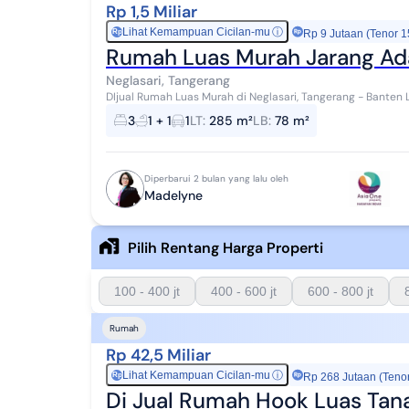
Rp 1,5 Miliar
Lihat Kemampuan Cicilan-mu
ⓘ
Rp
Rp 9 Jutaan (Tenor 1
Rumah Luas Murah Jarang Ada
Neglasari, Tangerang
DIjual Rumah Luas Murah di Neglasari, Tangerang - Banten Lokasi Strategis Cocok untuk dibuat Kontrakan
atau Kos Kosan (Karena lokasi dekat Kawasan...
3
1 + 1
1
LT
:
285 m²
LB
:
78 m²
Diperbarui 2 bulan yang lalu oleh
Madelyne
Pilih Rentang Harga Properti
100 - 400 jt
400 - 600 jt
600 - 800 jt
Rumah
Rp 42,5 Miliar
Lihat Kemampuan Cicilan-mu
ⓘ
Rp
Rp 268 Jutaan (Teno
Di Jual Rumah Hook Luas Tan