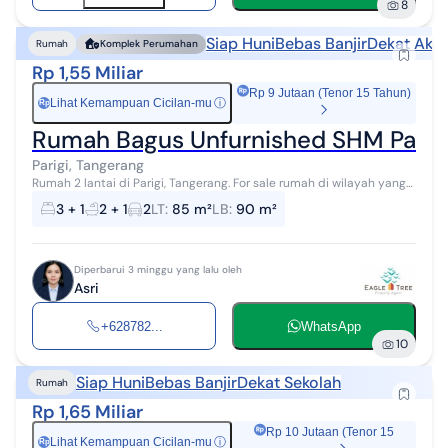
8
Siap Huni
Bebas Banjir
Dekat Akse
Rumah
Komplek Perumahan
Rp 1,55 Miliar
Rp 9 Jutaan (Tenor 15 Tahun)
Lihat Kemampuan Cicilan-mu
ⓘ
Rp
Rumah Bagus Unfurnished SHM Parigi
Parigi, Tangerang
Rumah 2 lantai di Parigi, Tangerang. For sale rumah di wilayah yang
nyaman dengan pemandangan Dekat Pusat Bisnis. Properti 2 lantai
3 + 1
2 + 1
2
LT
:
85 m²
LB
:
90 m²
bergaya minima...
Diperbarui 3 minggu yang lalu oleh
Asri
+628782...
WhatsApp
10
Siap Huni
Bebas Banjir
Dekat Sekolah
Rumah
Rp 1,65 Miliar
Rp 10 Jutaan (Tenor 15
Lihat Kemampuan Cicilan-mu
ⓘ
Rp