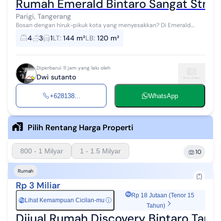
Rumah Emerald Bintaro Sangat Strat
Parigi, Tangerang
Bosan dengan hiruk-pikuk kota yang menyesakkan? Di Emerald
Bintaro, kami mengembalikan arti "rumah" yang sesungguhnya.
4
3
1
LT
:
144 m²
LB
:
120 m²
Nikmati hunian dengan kons...
Diperbarui 11 jam yang lalu oleh
Dwi sutanto
+628138...
WhatsApp
Pilih Rentang Harga Properti
800 - 1 Milyar
1 - 1.5 Milyar
10
Rumah
Rp 3 Miliar
Rp 18 Jutaan (Tenor 15
Lihat Kemampuan Cicilan-mu
ⓘ
Rp
Tahun)
Dijual Rumah Discovery Bintaro Tang