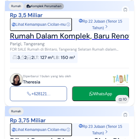
Rumah
Komplek Perumahan
Rp 3,5 Miliar
Rp 22 Jutaan (Tenor 15
Lihat Kemampuan Cicilan-mu
ⓘ
Rp
Tahun)
Rumah Dalam Komplek, Baru Renovasi,
Parigi, Tangerang
FOR SALE Rumah di Bintaro, Tangerang Selatan Rumah dalam
Komplek, Baru Renovasi, Lokasi Strategis, Fasilitas Komplek Lengkap
3
2
2
LT
:
127 m²
LB
:
150 m²
Luas Tanah: 127 m² L...
Diperbarui 1 bulan yang lalu oleh
Theresia
+628121...
WhatsApp
10
Rumah
Rp 3,75 Miliar
Rp 23 Jutaan (Tenor 15
Lihat Kemampuan Cicilan-mu
ⓘ
Rp
Tahun)