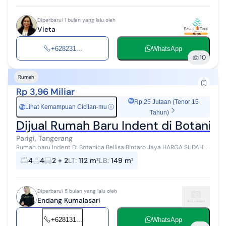
Diperbarui 1 bulan yang lalu oleh
Vieta
+628231...
WhatsApp
10
Rumah
Rp 3,96 Miliar
Rp 25 Jutaan (Tenor 15
Lihat Kemampuan Cicilan-mu
ⓘ
Rp
Tahun)
Dijual Rumah Baru Indent di Botanica
Parigi, Tangerang
Rumah baru Indent Di Botanica Bellisa Bintaro Jaya HARGA SUDAH
TERMASUK BIAYA-BIAYA Lebar 7 LT.112 , LB. 149 KT. 4+, KM. 4+1 2 Lantai
4
4
2 + 2
LT
:
112 m²
LB
:
149 m²
Garasi, Carp...
Diperbarui 5 bulan yang lalu oleh
Endang Kumalasari
+628131...
WhatsApp