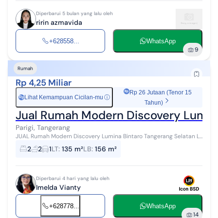
Diperbarui 5 bulan yang lalu oleh
ririn azmavida
+628558...
WhatsApp
9
Rumah
Rp 4,25 Miliar
Rp 26 Jutaan (Tenor 15
Lihat Kemampuan Cicilan-mu
ⓘ
Rp
Tahun)
Jual Rumah Modern Discovery Lumina
Parigi, Tangerang
JUAL Rumah Modern Discovery Lumina Bintaro Tangerang Selatan LT
: 135 m2 LB : 156 m2 Kamar Tidur 2 Kamar Mandi 2 Kamar mandi
2
2
1
LT
:
135 m²
LB
:
156 m²
tamu 1 Water Heater 1...
Diperbarui 4 hari yang lalu oleh
Imelda Vianty
+628778...
WhatsApp
14