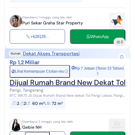
Diperbarui 1 minggu yang lalu oleh
Puri Sekar Graha Star Property
+628129...
WhatsApp
2
Dekat Akses Transportasi
Rumah
Rp 1,2 Miliar
Rp 7 Jutaan (Tenor 15 Tahun)
Lihat Kemampuan Cicilan-mu
ⓘ
Rp
Dijual Rumah Brand New Dekat Tol Par
Parigi, Tangerang
BTC 18675 JS Dijual Rumah Brand New dekat Tol Parigi Lokasi: Parigi
Baru Spesifikasi : Luas Tanah: 60 m² ️ Luas Bangunan: 72 m² ️...
2
2
LT
:
60 m²
LB
:
72 m²
Diperbarui 2 minggu yang lalu oleh
Gebie NH