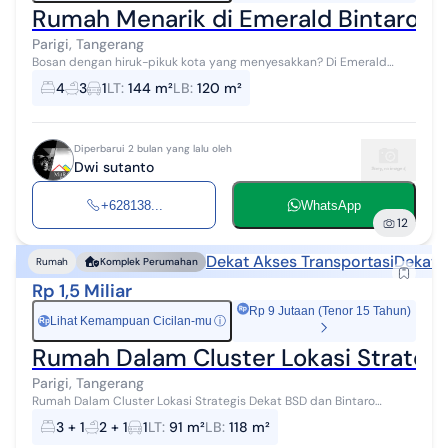
Rumah Menarik di Emerald Bintaro
Parigi, Tangerang
Bosan dengan hiruk-pikuk kota yang menyesakkan? Di Emerald
Bintaro, kami mengembalikan arti "rumah" yang sesungguhnya.
4
3
1
LT
:
144 m²
LB
:
120 m²
Nikmati hunian dengan konse...
Diperbarui 2 bulan yang lalu oleh
Dwi sutanto
+628138...
WhatsApp
12
Dekat Akses Transportasi
Dekat 
Rumah
Komplek Perumahan
Rp 1,5 Miliar
Rp 9 Jutaan (Tenor 15 Tahun)
Lihat Kemampuan Cicilan-mu
ⓘ
Rp
Rumah Dalam Cluster Lokasi Strategi
Parigi, Tangerang
Rumah Dalam Cluster Lokasi Strategis Dekat BSD dan Bintaro
Spesifikasi Rumah *Tipe Property* : Luas Tanah : 91m² Luas
3 + 1
2 + 1
1
LT
:
91 m²
LB
:
118 m²
Bangunan : 118m² upgrade ...