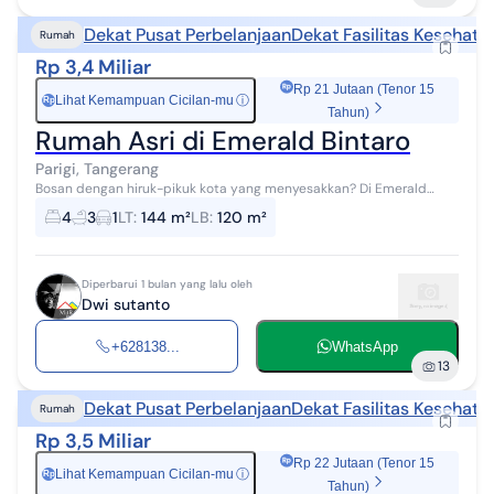
Dekat Pusat Perbelanjaan
Dekat Fasilitas Kesehata
Rumah
Rp 3,4 Miliar
Rp 21 Jutaan (Tenor 15
Lihat Kemampuan Cicilan-mu
ⓘ
Rp
Tahun)
Rumah Asri di Emerald Bintaro
Parigi, Tangerang
Bosan dengan hiruk-pikuk kota yang menyesakkan? Di Emerald
Bintaro, kami mengembalikan arti "rumah" yang sesungguhnya.
4
3
1
LT
:
144 m²
LB
:
120 m²
Nikmati hunian dengan konse...
Diperbarui 1 bulan yang lalu oleh
Dwi sutanto
+628138...
WhatsApp
13
Dekat Pusat Perbelanjaan
Dekat Fasilitas Kesehata
Rumah
Rp 3,5 Miliar
Rp 22 Jutaan (Tenor 15
Lihat Kemampuan Cicilan-mu
ⓘ
Rp
Tahun)