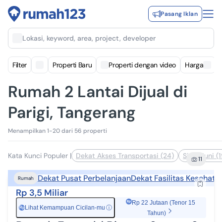
Pasang Iklan
Lokasi, keyword, area, project, developer
Filter
Properti Baru
Properti dengan video
Harga
Rumah 2 Lantai Dijual di
Parigi, Tangerang
Menampilkan 1-20 dari 56 properti
Kata Kunci Populer
|
Dekat Akses Transportasi (24)
Siap Huni (1
11
Dekat Pusat Perbelanjaan
Dekat Fasilitas Kesehata
Rumah
Rp 3,5 Miliar
Rp 22 Jutaan (Tenor 15
Lihat Kemampuan Cicilan-mu
ⓘ
Rp
Tahun)