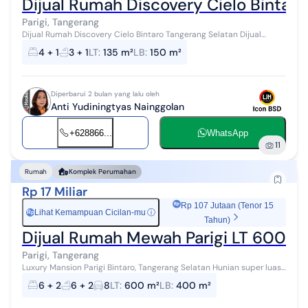
Dijual Rumah Discovery Cielo Bintar
Parigi, Tangerang
Dijual Rumah Discovery Cielo Bintaro Tangerang Selatan Dijual
Rumah Discovery Cielo Bintaro Tangerang Selatan Luas tanah 135
4 + 1
3 + 1
LT
:
135 m²
LB
:
150 m²
m2 Luas banguan 150 ...
Diperbarui 2 bulan yang lalu oleh
Anti Yudiningtyas Nainggolan
+628866...
WhatsApp
11
Rumah
Komplek Perumahan
Rp 17 Miliar
Rp 107 Jutaan (Tenor 15
Lihat Kemampuan Cicilan-mu
ⓘ
Rp
Tahun)
Dijual Rumah Mewah Parigi LT 600 S
Parigi, Tangerang
Luxury Mansion Parigi Bintaro, Tangerang Selatan Hunian super luas
& eksklusif di kawasan premium Parigi, dekat pusat Bintaro & BSD.
6 + 2
6 + 2
8
LT
:
600 m²
LB
:
400 m²
Properti ide...