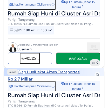
Rp 17 Jutaan (Tenor 15
Lihat Kemampuan Cicilan-mu
ⓘ
Rp
Tahun)
Rumah Siap Huni di Cluster Asri Deka
Parigi, Tangerang
BTC 18566 ND Rumah Siap Huni di Cluster Asri dekat Tol Parigi
Lokasi: Parigi Baru Spesifikasi : Luas Tanah: 96 m² ️ Luas Bangunan:
3
2
LT
:
96 m²
LB
:
156 m²
15...
Diperbarui 2 minggu yang lalu oleh
Jusmarni
+628127...
WhatsApp
10
Siap Huni
Dekat Akses Transportasi
Rumah
Rp 2,7 Miliar
Rp 17 Jutaan (Tenor 15
Lihat Kemampuan Cicilan-mu
ⓘ
Rp
Tahun)
Rumah Siap Huni di Cluster Asri Deka
Parigi, Tangerang
BTC 18566 ND Rumah Siap Huni di Cluster Asri dekat Tol Parigi