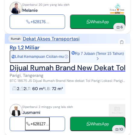
Diperbarui 20 jam yang lalu oleh
Melanie
+628176...
WhatsApp
6
Dekat Akses Transportasi
Rumah
Rp 1,2 Miliar
Rp 7 Jutaan (Tenor 15 Tahun)
Lihat Kemampuan Cicilan-mu
ⓘ
Rp
Dijual Rumah Brand New Dekat Tol Par
Parigi, Tangerang
BTC 18675 JS Dijual Rumah Brand New dekat Tol Parigi Lokasi: Parigi
Baru Spesifikasi : Luas Tanah: 60 m² ️ Luas Bangunan: 72 m² ️...
2
2
LT
:
60 m²
LB
:
72 m²
Diperbarui 2 minggu yang lalu oleh
Jusmarni
+628127...
WhatsApp
10