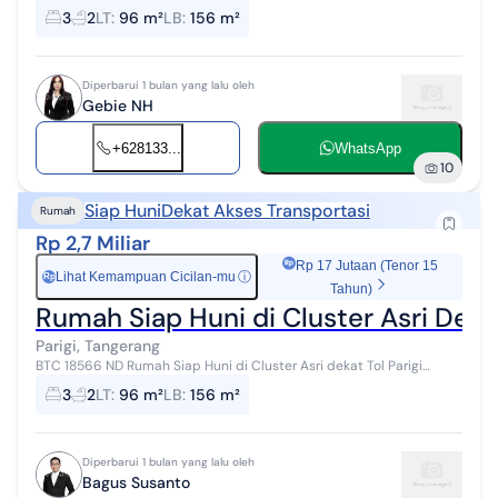
Lokasi: Parigi Baru Spesifikasi : Luas Tanah: 96 m² ️ Luas Bangunan:
3
2
LT
:
96 m²
LB
:
156 m²
15...
Diperbarui 1 bulan yang lalu oleh
Gebie NH
+628133...
WhatsApp
10
Siap Huni
Dekat Akses Transportasi
Rumah
Rp 2,7 Miliar
Rp 17 Jutaan (Tenor 15
Lihat Kemampuan Cicilan-mu
ⓘ
Rp
Tahun)
Rumah Siap Huni di Cluster Asri Deka
Parigi, Tangerang
BTC 18566 ND Rumah Siap Huni di Cluster Asri dekat Tol Parigi
Lokasi: Parigi Baru Spesifikasi : Luas Tanah: 96 m² ️ Luas Bangunan:
3
2
LT
:
96 m²
LB
:
156 m²
15...
Diperbarui 1 bulan yang lalu oleh
Bagus Susanto