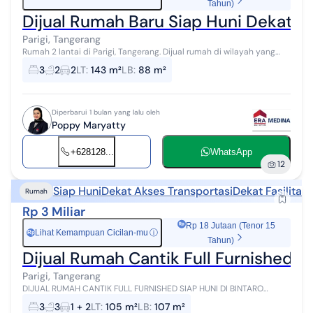
Tahun)
Dijual Rumah Baru Siap Huni Dekat Bi
Parigi, Tangerang
Rumah 2 lantai di Parigi, Tangerang. Dijual rumah di wilayah yang
nyaman. Properti 2 lantai ini berada di lingkungan yang mudah
3
2
2
LT
:
143 m²
LB
:
88 m²
dijangkau. Rincia...
Diperbarui 1 bulan yang lalu oleh
Poppy Maryatty
+628128...
WhatsApp
12
Siap Huni
Dekat Akses Transportasi
Dekat Fasilitas
Rumah
Rp 3 Miliar
Rp 18 Jutaan (Tenor 15
Lihat Kemampuan Cicilan-mu
ⓘ
Rp
Tahun)
Dijual Rumah Cantik Full Furnished Si
Parigi, Tangerang
DIJUAL RUMAH CANTIK FULL FURNISHED SIAP HUNI DI BINTARO
HARGA. : Rp 3.000.000.000,- / (3M nego) SPESIFIKASI RUMAH Luas
3
3
1 + 2
LT
:
105 m²
LB
:
107 m²
Tanah 105 m² Luas Bang...