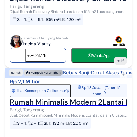
Parigi, Tangerang
Dijual Rumah Discovery Bintaro Luas tanah 105 m2 Luas bangunan
120 m2 Kamar tidur 3+1 Kamar mandi 3+1 2 lantai, Semi furnished
3 + 1
3 + 1
LT
:
105 m²
LB
:
120 m²
PPJB Harga Rp 3 Mil...
Diperbarui 1 hari yang lalu oleh
Imelda Vianty
+628778...
WhatsApp
16
Bebas Banjir
Dekat Akses Transpo
Rumah
Komplek Perumahan
Rp 2,1 Miliar
Rp 13 Jutaan (Tenor 15
Lihat Kemampuan Cicilan-mu
ⓘ
Rp
Tahun)
Rumah Minimalis Modern 2Lantai Beb
Parigi, Tangerang
JuaL Cepat Rumah pojok Minimalis Modern, 2Lantai, dalam Cluster
di Parigi Lama, Tangsel *Parigi Lama Bintaro* *Spesifikasi :* Luas
3 + 1
2 + 1
2
LT
:
132 m²
LB
:
200 m²
Tanah 132m�...