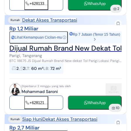
+628133...
WhatsApp
2
Dekat Akses Transportasi
Rumah
Rp 1,2 Miliar
Rp 7 Jutaan (Tenor 15 Tahun)
Lihat Kemampuan Cicilan-mu
ⓘ
Rp
Dijual Rumah Brand New Dekat Tol Par
Parigi, Tangerang
BTC 18675 JS Dijual Rumah Brand New dekat Tol Parigi Lokasi: Parigi
Baru Spesifikasi : Luas Tanah: 60 m² ️ Luas Bangunan: 72 m² ️...
2
2
LT
:
60 m²
LB
:
72 m²
Diperbarui 2 minggu yang lalu oleh
Mohammad Saroni
+628121...
WhatsApp
10
Siap Huni
Dekat Akses Transportasi
Rumah
Rp 2,7 Miliar