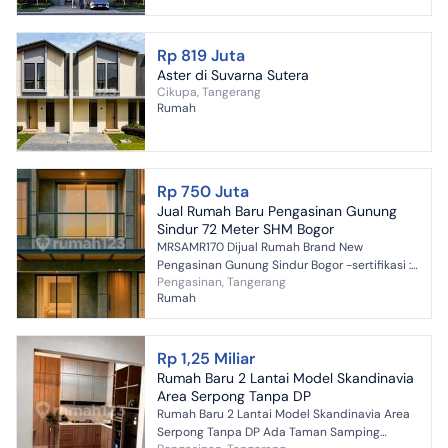
Rp 819 Juta
Aster di Suvarna Sutera
Cikupa, Tangerang
Rumah
Rp 750 Juta
Jual Rumah Baru Pengasinan Gunung
Sindur 72 Meter SHM Bogor
MRSAMR170 Dijual Rumah Brand New
Pengasinan Gunung Sindur Bogor -sertifikasi :
Pengasinan, Tangerang
Hak Milik -luas tanah : 72 m2 -luas bangunan :
Rumah
66 m2 -luas PxL...
Rp 1,25 Miliar
Rumah Baru 2 Lantai Model Skandinavia
Area Serpong Tanpa DP
Rumah Baru 2 Lantai Model Skandinavia Area
Serpong Tanpa DP Ada Taman Samping