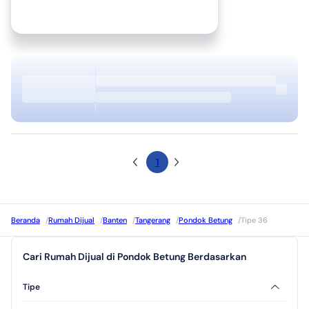
1
Beranda
/
Rumah Dijual
/
Banten
/
Tangerang
/
Pondok Betung
/
Tipe 36
Cari Rumah Dijual di Pondok Betung Berdasarkan
Tipe