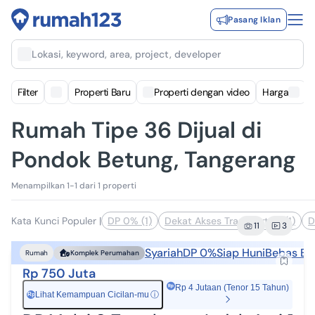
Pasang Iklan
Lokasi, keyword, area, project, developer
Filter
Properti Baru
Properti dengan video
Harga
Rumah Tipe 36 Dijual di
Pondok Betung, Tangerang
Menampilkan 1-1 dari 1 properti
Kata Kunci Populer
|
DP 0% (1)
Dekat Akses Transportasi (1)
D
11
3
Syariah
DP 0%
Siap Huni
Bebas Ban
Rumah
Komplek Perumahan
Rp 750 Juta
Rp 4 Jutaan (Tenor 15 Tahun)
Lihat Kemampuan Cicilan-mu
ⓘ
Rp