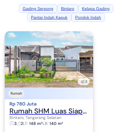
Gading Serpong
Bintaro
Kelapa Gading
Pantai Indah Kapuk
Pondok Indah
3
Rumah
Rp 780 Juta
Rumah SHM Luas Siap KPR 15 Mnt ke Gerbang Tol Pinang J-24311
Bintaro, Tangerang Selatan
3
2
LT
:
148 m²
LB
:
140 m²