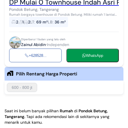
DP Mulai 0 Townhouse Indah Asri Re
Pondok Betung, Tangerang
Rumah bergaya townhouse di Pondok Betung. Miliki rumah 1 lantai
yang modern ini, dijual dengan pemandangan indah yang
2
1
2
LT
:
69 m²
LB
:
36 m²
menambah nilai estetika di ...
Diperbarui 1 bulan yang lalu oleh
Zainul Abidin
Independen
+628528...
WhatsApp
Pilih Rentang Harga Properti
600 - 800 jt
Saat ini belum banyak pilihan
Rumah
di
Pondok Betung,
Tangerang
.
Tapi ada rekomendasi lain di sekitarnya yang
menarik untuk kamu.