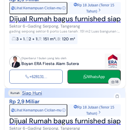
Rp 18 Jutaan (Tenor 15
Lihat Kemampuan Cicilan-mu
ⓘ
Rp
Tahun)
Dijual Rumah bagus furnished siap hu
Sektor 6-Gading Serpong, Tangerang
gading serpong sektor 6 porto Luas tanah : 151 m2 Luas bangunan :
+/- 120 m2 SHM Kamar tidur : 3 + 1 Kamar mandi : 2 + 1 Ac : 3 Water
3 + 1
2 + 1
LT
:
151 m²
LB
:
120 m²
heater : 1 K...
Diperbarui 1 bulan yang lalu oleh
Boyan ERA Fiesta Alam Sutera
+628131...
WhatsApp
18
Siap Huni
Rumah
Rp 2,9 Miliar
Rp 18 Jutaan (Tenor 15
Lihat Kemampuan Cicilan-mu
ⓘ
Rp
Tahun)
Dijual Rumah bagus furnished siap hu
Sektor 6-Gading Serpong, Tangerang