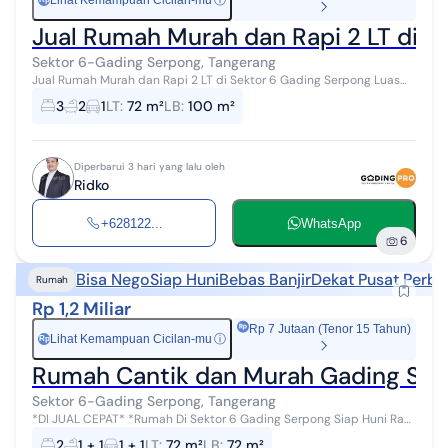
Lihat Kemampuan Cicilan-mu
ⓘ
Jual Rumah Murah dan Rapi 2 LT di S
Sektor 6-Gading Serpong, Tangerang
Jual Rumah Murah dan Rapi 2 LT di Sektor 6 Gading Serpong Luas
Tanah = 72 M2 Luas Bangunan = 100 m2 Kamar Tidur = 3 Kamar
3
2
1
LT
:
72 m²
LB
:
100 m²
Mandi = 2 AC = 3 Full Fur...
Diperbarui 3 hari yang lalu oleh
Ridko
+628122...
WhatsApp
6
Bisa Nego
Siap Huni
Bebas Banjir
Dekat Pusat Perbe
Rumah
Rp 1,2 Miliar
Rp 7 Jutaan (Tenor 15 Tahun)
Lihat Kemampuan Cicilan-mu
ⓘ
Rp
Rumah Cantik dan Murah Gading Serp
Sektor 6-Gading Serpong, Tangerang
*DI JUAL CEPAT* *Rumah Di Sektor 6 Gading Serpong Siap Huni Rapi
Bersih Terawat* - Luas Tanah : 72 m² (6x12m²) - Luas Bangunan : 72
2
1 + 1
1 + 1
LT
:
72 m²
LB
:
72 m²