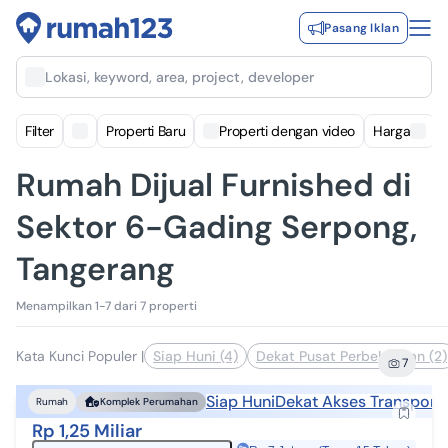
Pasang Iklan
Lokasi, keyword, area, project, developer
Filter
Properti Baru
Properti dengan video
Harga
Rumah Dijual Furnished di
Sektor 6-Gading Serpong,
Tangerang
Menampilkan 1-7 dari 7 properti
Kata Kunci Populer
|
Siap Huni (4)
Dekat Pusat Perbelanjaan (2)
7
Siap Huni
Dekat Akses Transporta
Rumah
Komplek Perumahan
Rp 1,25 Miliar