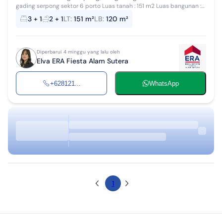
gading serpong sektor 6 porto Luas tanah : 151 m2 Luas bangunan :
+/- 120 m2 SHM Kamar tidur : 3 + 1 Kamar mandi : 2 + 1 Ac : 3 Water
3 + 1
2 + 1
LT
:
151 m²
LB
:
120 m²
heater : 1 K...
Diperbarui 4 minggu yang lalu oleh
Elva ERA Fiesta Alam Sutera
+628121...
WhatsApp
1