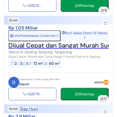
+628131...
WhatsApp
8
Rumah
Rp 1,05 Miliar
Rp 6 Jutaan (Tenor 15 Tahun)
Lihat Kemampuan Cicilan-mu
ⓘ
Rp
Dijual Cepat dan Sangat Murah Sudah
Sektor 6-Gading Serpong, Tangerang
Dijual Cepat, Murah dan Turun Harga !! Rumah Sektor 6 Gading
Serpong Lt 72 (6x12) Lb 60 Kt 2 Km 2 1 lantai Carport 1 mobil Listrik
2
2
1
LT
:
72 m²
LB
:
60 m²
4400 watt Had...
Diperbarui 1 bulan yang lalu oleh
D
Davin
+628778...
WhatsApp
17
Siap Huni
Rumah
Rp 2,9 Miliar