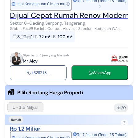
Rp 7 Jutaan (Tenor 15 Tahun)
Lihat Kemampuan Cicilan-mu
ⓘ
Rp
Dijual Cepat Rumah Renov Modern Si
Sektor 6-Gading Serpong, Tangerang
Grab It Fast!!! For Info Contact Aloysius Sebelum Keduluan WA :
0821xxxxxxxx Dijual Rumah Modern Minimalis Full Furnished Rapih
3
2
1
LT
:
72 m²
LB
:
100 m²
Siap Huni Lokasi S...
Diperbarui 5 jam yang lalu oleh
Mr Aloy
+628213...
WhatsApp
Pilih Rentang Harga Properti
1 - 1.5 Milyar
20
Rumah
Rp 1,2 Miliar
Rp 7 Jutaan (Tenor 15 Tahun)
Rp