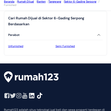
Beranda
/
Rumah Dijual
/
Banten
/
Tangerang
/
Sektor 6-Gading Serpong
/
Furnished
Cari Rumah Dijual di Sektor 6-Gading Serpong
Berdasarkan
Perabot
Unfurnished
Semi Furnished
Rumah123 adalah situs teknologi jual beli dan sewa properti terdepan di