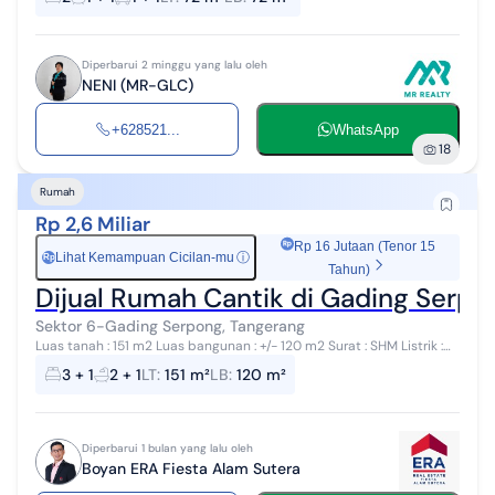
m² - 1.5 L...
Diperbarui 2 minggu yang lalu oleh
NENI (MR-GLC)
+628521...
WhatsApp
18
Rumah
Rp 2,6 Miliar
Rp 16 Jutaan (Tenor 15
Lihat Kemampuan Cicilan-mu
ⓘ
Rp
Tahun)
Dijual Rumah Cantik di Gading Serpon
Sektor 6-Gading Serpong, Tangerang
Luas tanah : 151 m2 Luas bangunan : +/- 120 m2 Surat : SHM Listrik :
2200 W Kamar tidur : 3 + 1 Kamar mandi : 2 + 1 AC : 3 unit Water
3 + 1
2 + 1
LT
:
151 m²
LB
:
120 m²
heater : 1 K...
Diperbarui 1 bulan yang lalu oleh
Boyan ERA Fiesta Alam Sutera