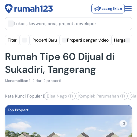
Pasang Iklan
Lokasi, keyword, area, project, developer
Filter
Properti Baru
Properti dengan video
Harga
Rumah Tipe 60 Dijual di
Sukadiri, Tangerang
Menampilkan 1-2 dari 2 properti
Kata Kunci Populer
|
Bisa Nego (1)
Komplek Perumahan (1)
Sia
Top Properti