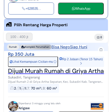
+628535...
WhatsApp
Pilih Rentang Harga Properti
100 - 400 jt
8
Bisa Nego
Siap Huni
Rumah
Komplek Perumahan
Rp 350 Juta
Rp 2 Jutaan (Tenor 15 Tahun)
Lihat Kemampuan Cicilan-mu
ⓘ
Rp
Dijual Murah Rumah di Griya Artha S
Sukadiri, Tangerang
Dijual Rumah 2 di Griya Artha Sepatan, Kec. Sukadiri Kab. Tangerang,
one gate cluster dan siap Huni. Spesifikasi Rumah: LT 70 LB 60
2
1
1
LT
:
70 m²
LB
:
60 m²
Dimensi 7x10 K...
Diperbarui 3 minggu yang lalu oleh
Arigaw