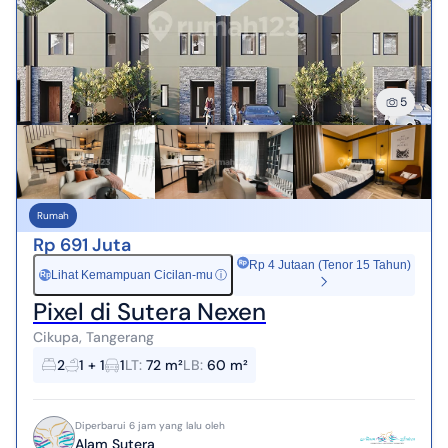
5
Rumah
Rp 691 Juta
Rp 4 Jutaan (Tenor 15 Tahun)
Lihat Kemampuan Cicilan-mu
ⓘ
Rp
Pixel di Sutera Nexen
Cikupa, Tangerang
2
1 + 1
1
LT
:
72 m²
LB
:
60 m²
Diperbarui 6 jam yang lalu oleh
Alam Sutera