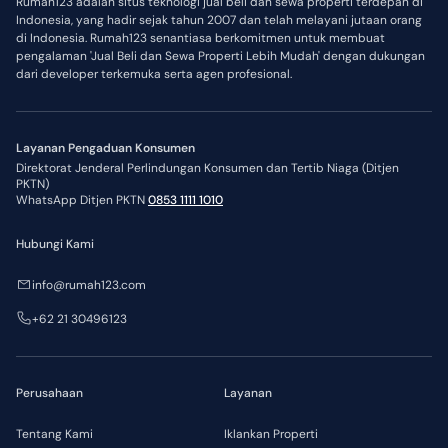
Rumah123 adalah situs teknologi jual beli dan sewa properti terdepan di
Indonesia, yang hadir sejak tahun 2007 dan telah melayani jutaan orang
di Indonesia. Rumah123 senantiasa berkomitmen untuk membuat
pengalaman 'Jual Beli dan Sewa Properti Lebih Mudah' dengan dukungan
dari developer terkemuka serta agen profesional.
Layanan Pengaduan Konsumen
Direktorat Jenderal Perlindungan Konsumen dan Tertib Niaga (Ditjen
PKTN)
WhatsApp Ditjen PKTN
0853 1111 1010
Hubungi Kami
info@rumah123.com
+62 21 30496123
Perusahaan
Layanan
Tentang Kami
Iklankan Properti