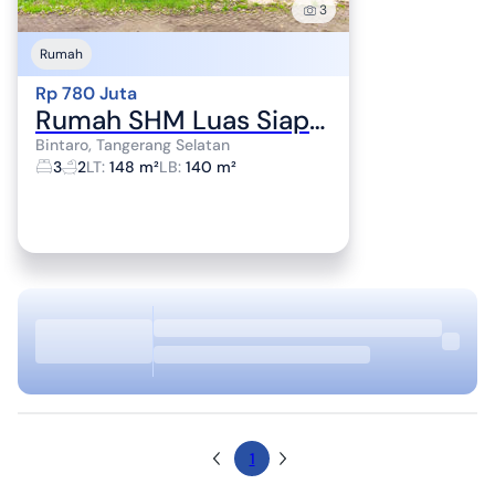
3
Rumah
Rp 780 Juta
Rumah SHM Luas Siap KPR 15 Mnt ke Gerbang Tol Pinang J-24311
Bintaro, Tangerang Selatan
3
2
LT
:
148 m²
LB
:
140 m²
1