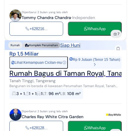
Diperbarui 2 bulan yang lalu oleh
Tommy Chandra Chandra
Independen
+628216...
WhatsApp
7
Siap Huni
Rumah
Komplek Perumahan
Rp 1,5 Miliar
Rp 9 Jutaan (Tenor 15 Tahun)
Lihat Kemampuan Cicilan-mu
ⓘ
Rp
Rumah Bagus di Taman Royal, Tanah 
Tanah Tinggi, Tangerang
Bangunan ini berada di kawasan Perumahan Taman Royal, Tanah
Tinggi, Tangerang. Rumah bagus, siap huni, terawat, lingkungan
3 + 1
1 + 1
1
LT
:
96 m²
LB
:
108 m²
aman dan nyaman. Ba...
Diperbarui 2 bulan yang lalu oleh
Charles Ray White Citra Garden
+628128...
WhatsApp