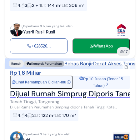
dibawh harga pasaran, lokasi sangat bagus di ujung jalan tidak
4
3
2 + 1
LT
:
144 m²
LB
:
306 m²
mengganggu akses kenda...
Diperbarui 3 bulan yang lalu oleh
Yusril Rusli Rusli
+628526...
WhatsApp
17
Bebas Banjir
Dekat Akses Transpo
Rumah
Komplek Perumahan
Rp 1,6 Miliar
Rp 10 Jutaan (Tenor 15
Lihat Kemampuan Cicilan-mu
ⓘ
Rp
Tahun)
Dijual Rumah Simprug Diporis Tanah T
Tanah Tinggi, Tangerang
Dijual Rumah Perumahan Simprug diporis Tanah Tinggi Kota
Tangerang Rp 1.6 M Nego Cash bisa Kpr Bank LT 122 m² Bangunan 170
4
4
2
LT
:
122 m²
LB
:
170 m²
m² Surat SH...
Diperbarui 3 hari yang lalu oleh
juki