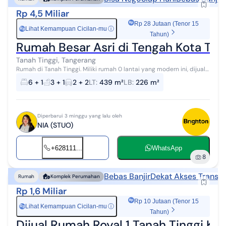
Rp 4,5 Miliar
Rp 28 Jutaan (Tenor 15
Lihat Kemampuan Cicilan-mu
ⓘ
Rp
Tahun)
Rumah Besar Asri di Tengah Kota Ta
Tanah Tinggi, Tangerang
Rumah di Tanah Tinggi. Miliki rumah 0 lantai yang modern ini, dijual
dengan pemandangan indah yang menambah nilai estetika di
6 + 1
3 + 1
2 + 2
LT
:
439 m²
LB
:
226 m²
lingkungan hunian. ...
Diperbarui 3 minggu yang lalu oleh
NIA (STUO)
+628111...
WhatsApp
8
Bebas Banjir
Dekat Akses Transpo
Rumah
Komplek Perumahan
Rp 1,6 Miliar
Rp 10 Jutaan (Tenor 15
Lihat Kemampuan Cicilan-mu
ⓘ
Rp
Tahun)
Dijual Rumah Royal 1 Tanah Tinggi Kot