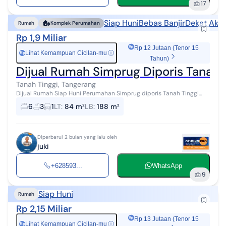
17
Siap Huni
Bebas Banjir
Dekat Akse
Rumah
Komplek Perumahan
Rp 1,9 Miliar
Rp 12 Jutaan (Tenor 15
Lihat Kemampuan Cicilan-mu
ⓘ
Rp
Tahun)
Dijual Rumah Simprug Diporis Tanah T
Tanah Tinggi, Tangerang
Dijual Rumah Siap Huni Perumahan Simprug diporis Tanah Tinggi
Kota Tangerang Rp 1.9 M nego Cash Kpr Bank LT 84 m² (7×12)
6
3
1
LT
:
84 m²
LB
:
188 m²
Bangunan 188 m...
Diperbarui 2 bulan yang lalu oleh
juki
+628593...
WhatsApp
9
Siap Huni
Rumah
Rp 2,15 Miliar
Rp 13 Jutaan (Tenor 15
Lihat Kemampuan Cicilan-mu
ⓘ
Rp