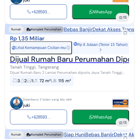
+628593...
WhatsApp
15
Bebas Banjir
Dekat Akses Transpo
Rumah
Komplek Perumahan
Rp 1,35 Miliar
Rp 8 Jutaan (Tenor 15 Tahun)
Lihat Kemampuan Cicilan-mu
ⓘ
Rp
Dijual Rumah Baru Perumahan Diporis
Tanah Tinggi, Tangerang
Dijual Rumah Baru 2 Lantai Perumahan diporis Jaya Tanah Tinggi
Kota Tangerang Rp 1 M 350 juta Cash Kpr Bank LT 72 m² (6×12)
3
2
1
LT
:
72 m²
LB
:
115 m²
Bangunan 11...
Diperbarui 2 bulan yang lalu oleh
juki
+628593...
WhatsApp
13
Siap Huni
Bebas Banjir
Dekat Akse
Rumah
Komplek Perumahan