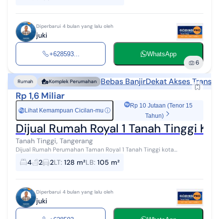
Diperbarui 4 bulan yang lalu oleh
juki
+628593...
WhatsApp
6
Bebas Banjir
Dekat Akses Transpo
Rumah
Komplek Perumahan
Rp 1,6 Miliar
Rp 10 Jutaan (Tenor 15
Lihat Kemampuan Cicilan-mu
ⓘ
Rp
Tahun)
Dijual Rumah Royal 1 Tanah Tinggi Ko
Tanah Tinggi, Tangerang
Dijual Rumah Perumahan Taman Royal 1 Tanah Tinggi kota
Tangerang Rp 1.6 M Nego Cash Bisa Kpr Bank LT 128 m² (8×16)
4
2
2
LT
:
128 m²
LB
:
105 m²
Bangunan 105 m² Surat SHM...
Diperbarui 4 bulan yang lalu oleh
juki