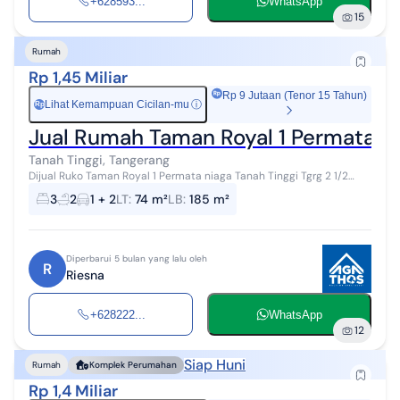
+628593...
WhatsApp
15
Rumah
Rp 1,45 Miliar
Rp 9 Jutaan (Tenor 15 Tahun)
Lihat Kemampuan Cicilan-mu
ⓘ
Rp
Jual Rumah Taman Royal 1 Permata Ni
Tanah Tinggi, Tangerang
Dijual Ruko Taman Royal 1 Permata niaga Tanah Tinggi Tgrg 2 1/2
Lantai Luas Tanah 74,25m2 Luas Bangunan 185m2 4,5x16,5 Kamar
3
2
1 + 2
LT
:
74 m²
LB
:
185 m²
Tidur 3 Kamar Mandi 2...
Diperbarui 5 bulan yang lalu oleh
R
Riesna
+628222...
WhatsApp
12
Siap Huni
Rumah
Komplek Perumahan
Rp 1,4 Miliar