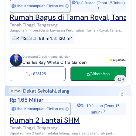
Rp 8 Jutaan (Tenor 15 Tahun)
Lihat Kemampuan Cicilan-mu
ⓘ
Rp
Rumah Bagus di Taman Royal, Tanah T
Tanah Tinggi, Tangerang
Bangunan ini berada di kawasan Perumahan Taman Royal, Tanah
Tinggi, Tangerang. Rumah bagus, siap huni, terawat, lingkungan
4
2
1
LT
:
88 m²
LB
:
120 m²
aman dan nyaman. Ba...
Diperbarui 2 bulan yang lalu oleh
Charles Ray White Citra Garden
+628128...
WhatsApp
4
Dekat Sekolah
Lelang
Rumah
Rp 1,65 Miliar
Rp 10 Jutaan (Tenor 15
Lihat Kemampuan Cicilan-mu
ⓘ
Rp
Tahun)
Rumah 2 Lantai SHM
Tanah Tinggi, Tangerang
Dijual rumah 2 lantai melalui lelang, harga sangat murah jauh