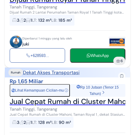
Tanah Tinggi, Tangerang
Dijual Rumah 2 Lantai Perumahan Taman Royal 1 Tanah Tinggi kota
Tangerang Rp 1.6 M nego Cash Bisa Kpr Bank LT 132 m² Bangunan 185
3
2
1
LT
:
132 m²
LB
:
185 m²
m² Surat SH...
Diperbarui 1 minggu yang lalu oleh
juki
+628593...
WhatsApp
6
Dekat Akses Transportasi
Rumah
Rp 1,65 Miliar
Rp 10 Jutaan (Tenor 15
Lihat Kemampuan Cicilan-mu
ⓘ
Rp
Tahun)
Jual Cepat Rumah di Cluster Mahoni 
Tanah Tinggi, Tangerang
Jual Cepat Rumah di Cluster Mahoni, Taman Royal 1 , dekat Stasiun,
dekat terminal, dekat bus kota, dekat pusat pemerintahan kota
3
2
1
LT
:
128 m²
LB
:
90 m²
tangerang, PLN 2.2...