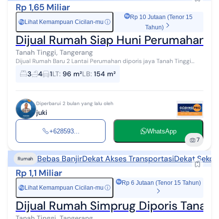
Rp 1,65 Miliar
Rp 10 Jutaan (Tenor 15
Lihat Kemampuan Cicilan-mu
ⓘ
Rp
Tahun)
Dijual Rumah Siap Huni Perumahan Po
Tanah Tinggi, Tangerang
Dijual Rumah Baru 2 Lantai Perumahan diporis jaya Tanah Tinggi
Kota Tangerang Rp 1 M 650 juta Cash Kpr Bank LT 96 m² (8×12)
3
4
1
LT
:
96 m²
LB
:
154 m²
Bangunan 15...
Diperbarui 2 bulan yang lalu oleh
juki
+628593...
WhatsApp
7
Bebas Banjir
Dekat Akses Transportasi
Dekat Sekol
Rumah
Rp 1,1 Miliar
Rp 6 Jutaan (Tenor 15 Tahun)
Lihat Kemampuan Cicilan-mu
ⓘ
Rp
Dijual Rumah Simprug Diporis Tanah T
Tanah Tinggi, Tangerang