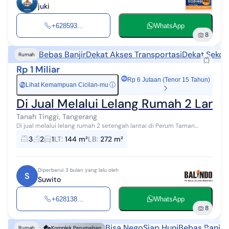
juki
+628593...
WhatsApp
8
Bebas Banjir
Dekat Akses Transportasi
Dekat Sekol
Rumah
Rp 1 Miliar
Rp 6 Jutaan (Tenor 15 Tahun)
Lihat Kemampuan Cicilan-mu
ⓘ
Rp
Di Jual Melalui Lelang Rumah 2 Lanta
Tanah Tinggi, Tangerang
Di jual melalui lelang rumah 2 setengah lantai di Perum Taman
Royal, posisi Hoek, bebas banjir, hunian nyaman dan full terisi, akses
3
2
1
LT
:
144 m²
LB
:
272 m²
mudah ke tol d...
Diperbarui 3 bulan yang lalu oleh
S
Suwito
+628138...
WhatsApp
8
Bisa Nego
Siap Huni
Bebas Banjir
Rumah
Komplek Perumahan