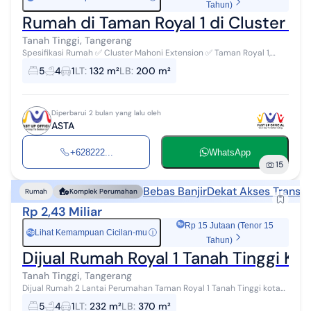
Tahun)
Rumah di Taman Royal 1 di Cluster M
Tanah Tinggi, Tangerang
Spesifikasi Rumah ✅ Cluster Mahoni Extension ✅ Taman Royal 1,
Tanah Tinggi Tangerang ✅ SHM (Sertifikat Hak Milik) ✅ Luas Tanah
5
4
1
LT
:
132 m²
LB
:
200 m²
132 m² (6 x...
Diperbarui 2 bulan yang lalu oleh
ASTA
+628222...
WhatsApp
15
Bebas Banjir
Dekat Akses Transpo
Rumah
Komplek Perumahan
Rp 2,43 Miliar
Rp 15 Jutaan (Tenor 15
Lihat Kemampuan Cicilan-mu
ⓘ
Rp
Tahun)
Dijual Rumah Royal 1 Tanah Tinggi Ko
Tanah Tinggi, Tangerang
Dijual Rumah 2 Lantai Perumahan Taman Royal 1 Tanah Tinggi kota
Tangerang Rp 2 M 430 juta Cash Bisa Kpr Bank LT 232 m² Bangunan
5
4
1
LT
:
232 m²
LB
:
370 m²
370 m² Surat ...