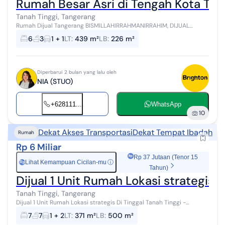
Rumah Besar Asri di Tengah Kota Ta
Tanah Tinggi, Tangerang
Rumah Dijual Tangerang BISMILLAHIRRAHMANIRRAHIM, DIJUAL
RUMAH DI PUSAT KOTA TANGERANG. LUAS TANAH 439M² LD 15M
6
3
1 + 1
LT
:
439 m²
LB
:
226 m²
BANGUNAN 226M² \U27056 KM...
Diperbarui 2 bulan yang lalu oleh
NIA (STUO)
+628111...
WhatsApp
10
Dekat Akses Transportasi
Dekat Tempat Ibadah
Rumah
Rp 6 Miliar
Rp 37 Jutaan (Tenor 15
Lihat Kemampuan Cicilan-mu
ⓘ
Rp
Tahun)
Dijual 1 Unit Rumah Lokasi strategis 
Tanah Tinggi, Tangerang
Dijual 1 Unit Rumah Lokasi strategis Di Tinggal Tanah Tinggi -
Tangerang Banten Lokasi : Komplek Kehakiman Setjen Luas Tanah
7
7
1 + 2
LT
:
371 m²
LB
:
500 m²
371 m2 Luas Bangu...