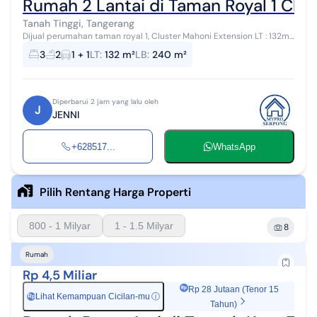
Rumah 2 Lantai di Taman Royal 1 Clu
Tanah Tinggi, Tangerang
Dijual perumahan taman royal 1, Cluster Mahoni Extension LT : 132m2
LB : kurleb 240m2 Ukuran : 6 x 22 2 Lantai KT : 3 KM : 2 Carport : 1
3
2
1 + 1
LT
:
132 m²
LB
:
240 m²
(Sudah pas...
Diperbarui 2 jam yang lalu oleh
J
JENNI
+628517...
WhatsApp
Pilih Rentang Harga Properti
800 - 1 Milyar
1 - 1.5 Milyar
8
Rumah
Rp 4,5 Miliar
Rp 28 Jutaan (Tenor 15
Lihat Kemampuan Cicilan-mu
ⓘ
Rp
Tahun)