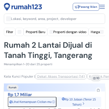
Pasang Iklan
Lokasi, keyword, area, project, developer
Filter
Properti Baru
Properti dengan video
Harga
Rumah 2 Lantai Dijual di
Tanah Tinggi, Tangerang
Menampilkan 1-20 dari 25 properti
Kata Kunci Populer
|
Dekat Akses Transportasi (14)
Komplek Per
10
Rumah
Rp 1,7 Miliar
Rp 10 Jutaan (Tenor 15
Lihat Kemampuan Cicilan-mu
ⓘ
Rp
Tahun)