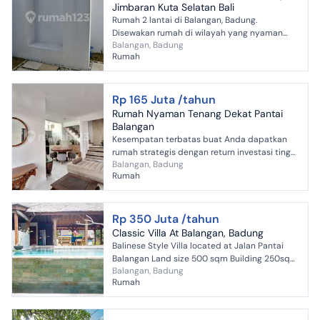
Jimbaran Kuta Selatan Bali
Rumah 2 lantai di Balangan, Badung.
Disewakan rumah di wilayah yang nyaman
Balangan, Badung
dengan pemandangan Lokasi di Pusat Kota.
Rumah
Properti 2 lantai ini berada d...
Rp 165 Juta /tahun
Rumah Nyaman Tenang Dekat Pantai
Balangan
Kesempatan terbatas buat Anda dapatkan
rumah strategis dengan return investasi tinggi
Balangan, Badung
di Balangan, Badung. Rumah ini menawarkan
Rumah
kelengkapan fasili...
Rp 350 Juta /tahun
Classic Villa At Balangan, Badung
Balinese Style Villa located at Jalan Pantai
Balangan Land size 500 sqm Building 250sqm
Balangan, Badung
Facing East Number of Bedrooms 3 Number of
Rumah
Bathrooms 2 + 1 ...