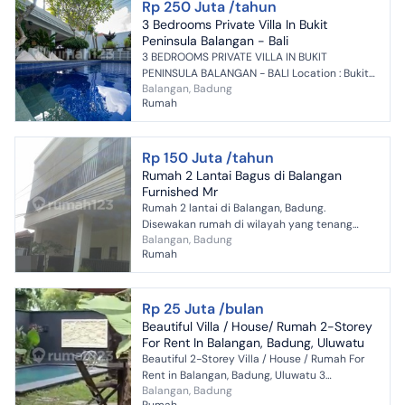
Rp 250 Juta /tahun
3 Bedrooms Private Villa In Bukit
Peninsula Balangan - Bali
3 BEDROOMS PRIVATE VILLA IN BUKIT
PENINSULA BALANGAN - BALI Location : Bukit
Balangan, Badung
Peninsula, Balangan, Kuta Selatan, Badung,
Rumah
Bali. Land size : 3 are (3...
Rp 150 Juta /tahun
Rumah 2 Lantai Bagus di Balangan
Furnished Mr
Rumah 2 lantai di Balangan, Badung.
Disewakan rumah di wilayah yang tenang
Balangan, Badung
dengan pemandangan Lokasi di Pusat Kota.
Rumah
Properti 2 lantai bergaya mini...
Rp 25 Juta /bulan
Beautiful Villa / House/ Rumah 2-Storey
For Rent In Balangan, Badung, Uluwatu
Beautiful 2-Storey Villa / House / Rumah For
Rent in Balangan, Badung, Uluwatu 3
Balangan, Badung
Bedrooms 3 Bathrooms Furnished Swimming