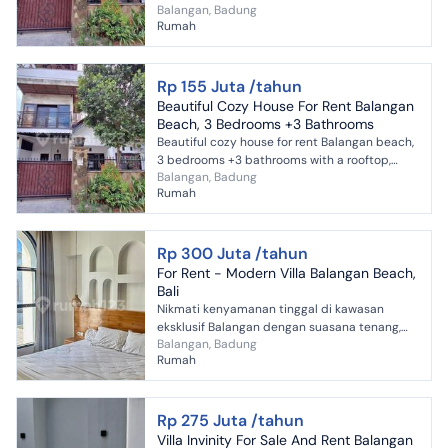
Balangan, Badung
close to everything within walking distance to
Rumah
Shops, cafe,...
Rp 155 Juta /tahun
Beautiful Cozy House For Rent Balangan
Beach, 3 Bedrooms +3 Bathrooms
Beautiful cozy house for rent Balangan beach,
3 bedrooms +3 bathrooms with a rooftop,
Balangan, Badung
close to everything within walking distance to
Rumah
Shops, cafe,...
Rp 300 Juta /tahun
For Rent - Modern Villa Balangan Beach,
Bali
Nikmati kenyamanan tinggal di kawasan
eksklusif Balangan dengan suasana tenang,
Balangan, Badung
private, dan dekat ke pantai. Cocok untuk
Rumah
hunian pribadi maupun wor...
Rp 275 Juta /tahun
Villa Invinity For Sale And Rent Balangan