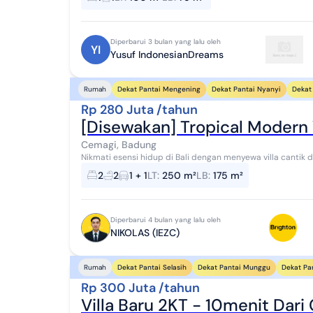
Diperbarui 3 bulan yang lalu oleh
YI
Yusuf IndonesianDreams
Dekat Pantai Mengening
Dekat Pantai Nyanyi
Dekat 
Rumah
Rp 280 Juta /tahun
[Disewakan] Tropical Modern 
Cemagi, Badung
Nikmati esensi hidup di Bali dengan menyewa villa cantik 
the next big thing di Bali-menawarkan k...
2
2
1 + 1
LT
:
250 m²
LB
:
175 m²
Diperbarui 4 bulan yang lalu oleh
NIKOLAS (IEZC)
Dekat Pantai Selasih
Dekat Pantai Munggu
Dekat Pa
Rumah
Rp 300 Juta /tahun
Villa Baru 2KT - 10menit Dar