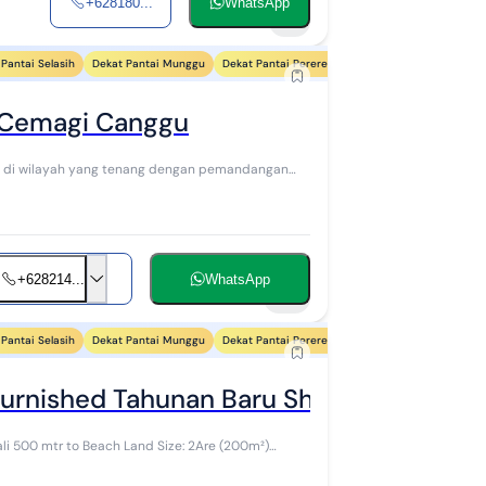
+628180...
WhatsApp
7
Pantai Selasih
Dekat Pantai Munggu
Dekat Pantai Pererenan
Dekat Pantai Mejan St
 Cemagi Canggu
+628214...
WhatsApp
12
Pantai Selasih
Dekat Pantai Munggu
Dekat Pantai Pererenan
Dekat Pantai Mejan St
Rumah Semi Villa Kontrakan Furnished Tahunan 
0m²)