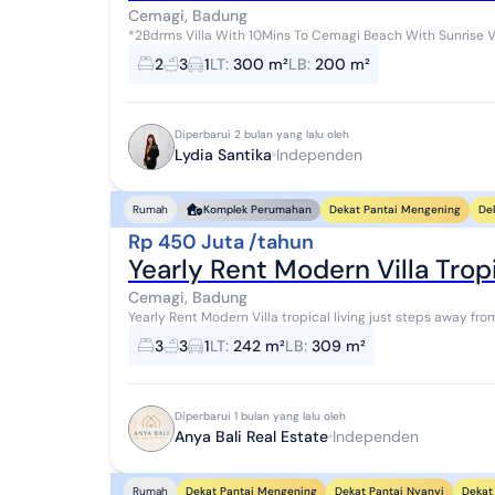
Cemagi, Badung
*2Bdrms Villa With 10Mins To Cemagi Beach With Sunrise View Over Ri
Just 10 Mins To Cemagi Beach, This Ne...
2
3
1
LT
:
300 m²
LB
:
200 m²
Diperbarui 2 bulan yang lalu oleh
Lydia Santika
Independen
Dekat Pantai Mengening
De
Rumah
Komplek Perumahan
Rp 450 Juta /tahun
Yearly Rent Modern Villa Trop
Cemagi, Badung
Yearly Rent Modern Villa tropical living just steps away from Cemagi beach Bali.
Cemagi This modern villa offers the ...
3
3
1
LT
:
242 m²
LB
:
309 m²
Diperbarui 1 bulan yang lalu oleh
Anya Bali Real Estate
Independen
Dekat Pantai Mengening
Dekat Pantai Nyanyi
Dekat 
Rumah