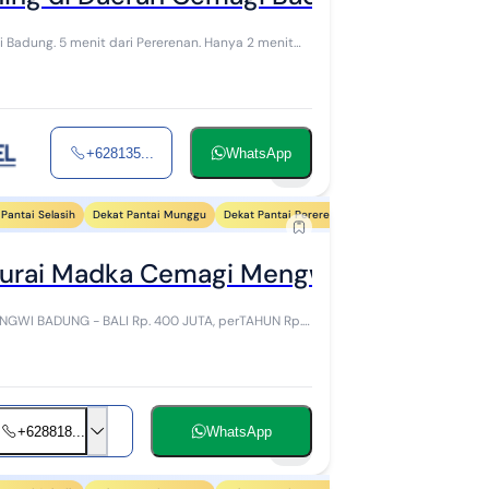
 Badung. 5 menit dari Pererenan. Hanya 2 menit
+628135...
WhatsApp
2
Pantai Selasih
Dekat Pantai Munggu
Dekat Pantai Pererenan
Dekat Pantai Mejan St
pturai Madka Cemagi Mengwi Badung - Ba
Rp. 400 JUTA, perTAHUN Rp.
+628818...
WhatsApp
11