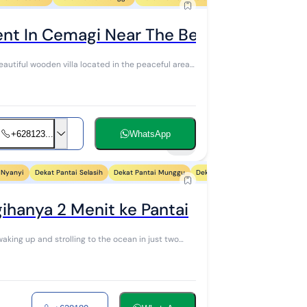
ent In Cemagi Near The Beach
beautiful wooden villa located in the peaceful area
+628123...
WhatsApp
19
 Nyanyi
Dekat Pantai Selasih
Dekat Pantai Munggu
Dekat Pantai Pererenan
Dekat
gihanya 2 Menit ke Pantai