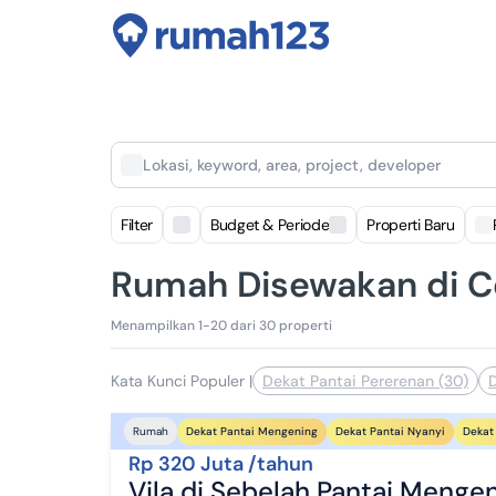
Lokasi, keyword, area, project, developer
Filter
Budget & Periode
Properti Baru
Rumah Disewakan di C
Menampilkan 1-20 dari 30 properti
Kata Kunci Populer
|
Dekat Pantai Pererenan (30)
Dekat Pantai Mengening
Dekat Pantai Nyanyi
Dekat 
Rumah
Rp 320 Juta /tahun
Vila di Sebelah Pantai Meng