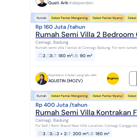
Gusti Arik
Independen
Dekat Pantai Mengening
Dekat Pantai Nyanyi
Dekat 
Rumah
Rp 160 Juta /tahun
Rumah Semi Villa 2 Bedroom
Cemagi, Badung
Rumah semi villa 1 lantai di Cemagi, Badung. For rent rumah di wilayah yang tenang dengan pemandangan
Lokasi di Pedesaan. Properti 1 lantai bergay...
2
3
LT
:
180 m²
LB
:
90 m²
Diperbarui 2 bulan yang lalu oleh
AGUSTIN (MOZV)
Dekat Pantai Mengening
Dekat Pantai Nyanyi
Dekat 
Rumah
Rp 400 Juta /tahun
Cemagi, Badung
For Sell / Rent: Brand New Villa Location: Cemagi Canggu bali 500 mtr to Beach Land Size: 2Are (20
Bedroom: 3 ( 2 bedroom with ensuite bathr...
3
3
2 + 2
LT
:
200 m²
LB
:
180 m²