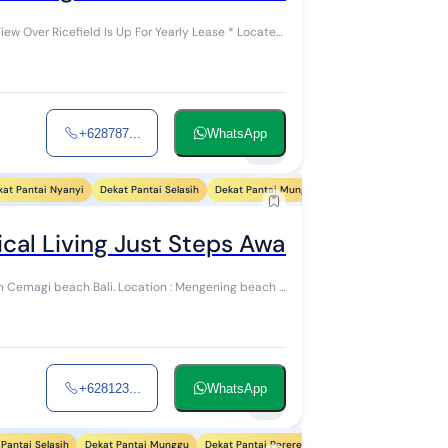
cefield Is Up For Yearly Lease * Located
+628787...
WhatsApp
15
kat Pantai Nyanyi
Dekat Pantai Selasih
Dekat Pantai Munggu
Dekat Pantai Pererena
ical Living Just Steps Away From Cemagi
 Location : Mengening beach -
+628123...
WhatsApp
3
Pantai Selasih
Dekat Pantai Munggu
Dekat Pantai Pererenan
Dekat Pantai Mejan St