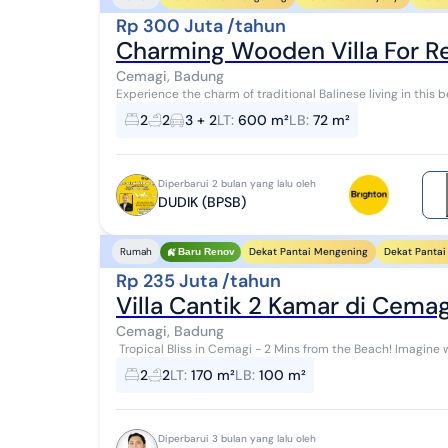
Rp 300 Juta /tahun
Charming Wooden Villa For R
Cemagi, Badung
Experience the charm of traditional Balinese living in this 
of Cemagi, Badung. Built with natur...
2
2
3 + 2
LT
:
600 m²
LB
:
72 m²
Diperbarui 2 bulan yang lalu oleh
DUDIK (BPSB)
Dekat Pantai Mengening
Dekat Pantai
Rumah
Baru Renov
Rp 235 Juta /tahun
Villa Cantik 2 Kamar di Cema
Cemagi, Badung
​ Tropical Bliss in Cemagi - 2 Mins from the Beach! ​Imagine waking up and strolling to the ocean in just two
minutes. This beautiful 2-bedro...
2
2
LT
:
170 m²
LB
:
100 m²
Diperbarui 3 bulan yang lalu oleh