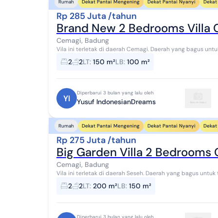
Dekat Pantai Mengening
Dekat Pantai Nyanyi
Dekat 
Rumah
Rp 285 Juta /tahun
Brand New 2 Bedrooms Villa 
Cemagi, Badung
Vila ini terletak di daerah Cemagi. Daerah yang bagus untu
untuk menyewakan vila jangka pendek. 2 ...
2
2
LT
:
150 m²
LB
:
100 m²
Diperbarui 3 bulan yang lalu oleh
YI
Yusuf IndonesianDreams
Dekat Pantai Mengening
Dekat Pantai Nyanyi
Dekat 
Rumah
Rp 275 Juta /tahun
Big Garden Villa 2 Bedrooms
Cemagi, Badung
Vila ini terletak di daerah Seseh. Daerah yang bagus untuk
untuk menyewakan vila jangka pendek. 2 B...
2
2
LT
:
200 m²
LB
:
150 m²
Diperbarui 3 bulan yang lalu oleh