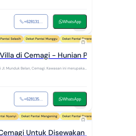
+628131...
WhatsApp
28
Pantai Selasih
Dekat Pantai Munggu
Dekat Pantai Pererenan
Dekat Pantai Mejan St
Villa di Cemagi - Hunian Privat & Tenang
di Jl. Munduk Belan, Cemagi. Kawasan ini merupakan
+628135...
WhatsApp
18
ntai Nyanyi
Dekat Pantai Mengening
Dekat Pantai Pererenan
Dekat Pantai Mejan St
i Cemagi Untuk Disewakan Furnished