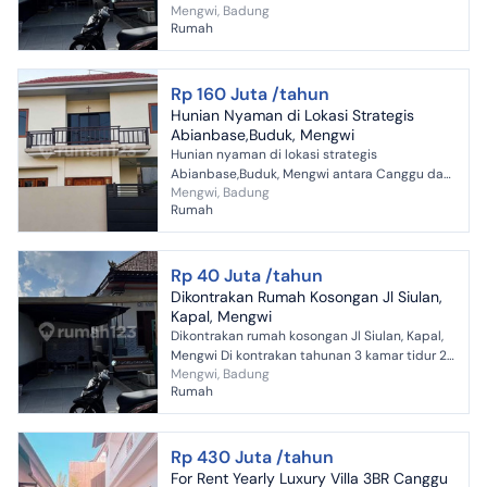
Mengwi, Badung
kamar mandi Ruang tamu Dapur luar Lokasi Jl.
Rumah
Siulan,...
Rp 160 Juta /tahun
Hunian Nyaman di Lokasi Strategis
Abianbase,Buduk, Mengwi
Hunian nyaman di lokasi strategis
Abianbase,Buduk, Mengwi antara Canggu dan
Mengwi, Badung
Puspem Badung. Akses jalan hotmiks mulus,
Rumah
dikelilingi perpaduan indah...
Rp 40 Juta /tahun
Dikontrakan Rumah Kosongan Jl Siulan,
Kapal, Mengwi
Dikontrakan rumah kosongan Jl Siulan, Kapal,
Mengwi Di kontrakan tahunan 3 kamar tidur 2
Mengwi, Badung
kamar mandi Ruang tamu Dapur luar Lokasi Jl.
Rumah
Siulan, ka...
Rp 430 Juta /tahun
For Rent Yearly Luxury Villa 3BR Canggu