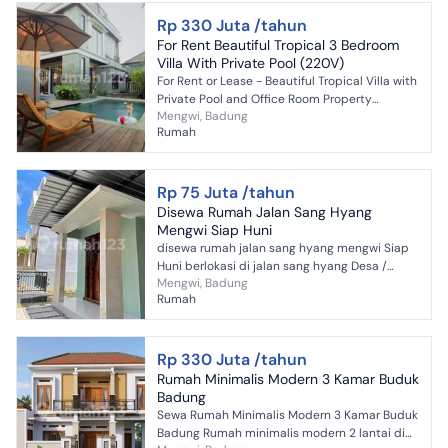
Rp 330 Juta /tahun
For Rent Beautiful Tropical 3 Bedroom
Villa With Private Pool (220V)
For Rent or Lease - Beautiful Tropical Villa with
Private Pool and Office Room Property
Mengwi, Badung
Highlights: Private large swimming pool and
Rumah
lush tropica...
Rp 75 Juta /tahun
Disewa Rumah Jalan Sang Hyang
Mengwi Siap Huni
disewa rumah jalan sang hyang mengwi Siap
Huni berlokasi di jalan sang hyang Desa /
Mengwi, Badung
kelurahan : buduk Kecamatan : mengwi
Rumah
Kabupaten : badung sellin...
Rp 330 Juta /tahun
Rumah Minimalis Modern 3 Kamar Buduk
Badung
Sewa Rumah Minimalis Modern 3 Kamar Buduk
Badung Rumah minimalis modern 2 lantai di