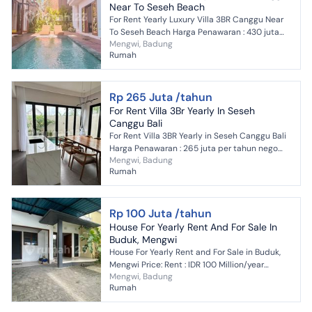
Near To Seseh Beach
For Rent Yearly Luxury Villa 3BR Canggu Near
To Seseh Beach Harga Penawaran : 430 juta
Mengwi, Badung
per tahun Jenis Properti : Villa Alamat : Jl
Rumah
Babadan Mungg...
Rp 265 Juta /tahun
For Rent Villa 3Br Yearly In Seseh
Canggu Bali
For Rent Villa 3BR Yearly in Seseh Canggu Bali
Harga Penawaran : 265 juta per tahun nego
Mengwi, Badung
Jenis Properti : 2 unit Brand New Villa Alamat :
Rumah
Seseh Mu...
Rp 100 Juta /tahun
House For Yearly Rent And For Sale In
Buduk, Mengwi
House For Yearly Rent and For Sale in Buduk,
Mengwi Price: Rent : IDR 100 Million/year
Mengwi, Badung
(minimum rent 1 year) Sale : IDR IDR 2,850
Rumah
billion/Negotia...