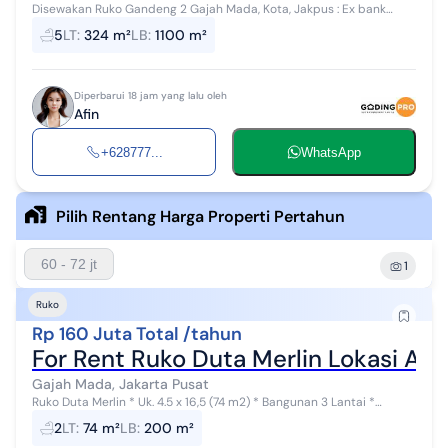
Disewakan Ruko Gandeng 2 Gajah Mada, Kota, Jakpus : Ex bank
Danamon Strategis depan Halte Busway Sawah Besar Luas Tanah :
5
LT
:
324 m²
LB
:
1100 m²
324,5 m2 Lebar kesampin...
Diperbarui 18 jam yang lalu oleh
Afin
+628777...
WhatsApp
Pilih Rentang Harga Properti Pertahun
60 - 72 jt
1
Ruko
Rp 160 Juta Total /tahun
For Rent Ruko Duta Merlin Lokasi Are
Gajah Mada, Jakarta Pusat
Ruko Duta Merlin * Uk. 4.5 x 16,5 (74 m2) * Bangunan 3 Lantai *
Sertifikat SHM * Harga Sewa Diangka Rp. 160 juta/tahun (nego) Sewa
2
LT
:
74 m²
LB
:
200 m²
Ruko Duta Merl...