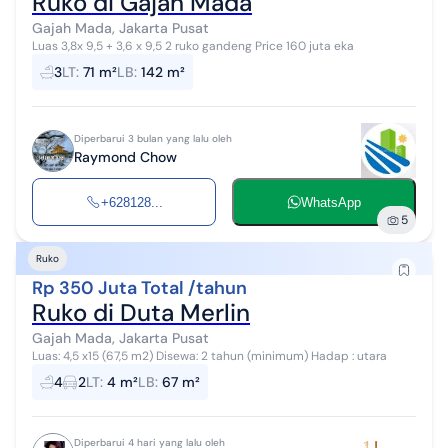
Ruko di Gajah Mada
Gajah Mada, Jakarta Pusat
Luas 3,8x 9,5 + 3,6 x 9,5 2 ruko gandeng Price 160 juta eka
3
LT
:
71 m²
LB
:
142 m²
Diperbarui 3 bulan yang lalu oleh
Raymond Chow
+628128...
WhatsApp
5
Ruko
Rp 350 Juta Total /tahun
Ruko di Duta Merlin
Gajah Mada, Jakarta Pusat
Luas: 4,5 x15 (67,5 m2) Disewa: 2 tahun (minimum) Hadap : utara
4
2
LT
:
4 m²
LB
:
67 m²
Diperbarui 4 hari yang lalu oleh