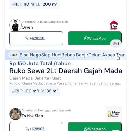
LT : 8,50 x 13 m Harga Sewa : 250 jt/th Owen Era Fiesta SS
1
LT
:
110 m²
LB
:
200 m²
0811887xxxx
Diperbarui 3 bulan yang lalu oleh
Owen
+628118...
WhatsApp
8
Bisa Nego
Siap Huni
Bebas Banjir
Dekat Akses Transp
Ruko
Rp 150 Juta Total /tahun
Ruko Sewa 2Lt Daerah Gajah Mada K
Gajah Mada, Jakarta Pusat
Ruko di Gajah Mada, Jakarta Pusat. For rent di wilayah yang nyaman.
Dengan spesifikasinya adalah sebagai berikut: - Kamar Mandi: 2 -
2
LT
:
100 m²
LB
:
136 m²
Sertifika...
Diperbarui 2 minggu yang lalu oleh
Ta Kok Sien
+628963...
WhatsApp