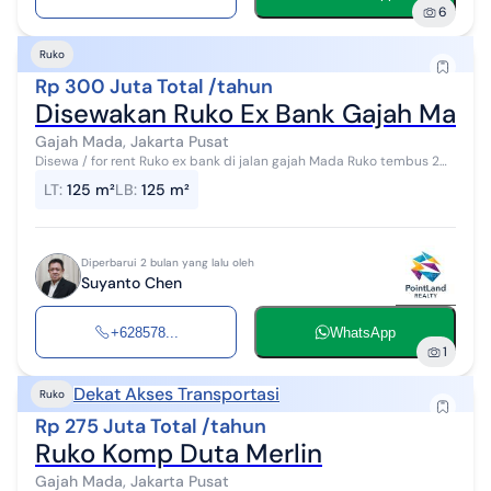
6
Ruko
Rp 300 Juta Total /tahun
Disewakan Ruko Ex Bank Gajah Mada 
Gajah Mada, Jakarta Pusat
Disewa / for rent Ruko ex bank di jalan gajah Mada Ruko tembus 2
jalan (Gajah Mada dan kejayaan) 1 lantai 5 x 25 m2 Cocok untuk
LT
:
125 m²
LB
:
125 m²
kantor, bank, m...
Diperbarui 2 bulan yang lalu oleh
Suyanto Chen
+628578...
WhatsApp
1
Dekat Akses Transportasi
Ruko
Rp 275 Juta Total /tahun
Ruko Komp Duta Merlin
Gajah Mada, Jakarta Pusat