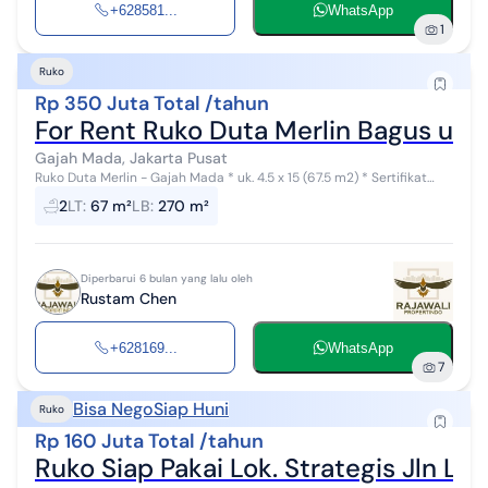
+628581...
WhatsApp
1
Ruko
Rp 350 Juta Total /tahun
For Rent Ruko Duta Merlin Bagus unt
Gajah Mada, Jakarta Pusat
Ruko Duta Merlin - Gajah Mada * uk. 4.5 x 15 (67.5 m2) * Sertifikat
HGB * Bangunan 4 Lantai * Harga Sewa Rp. 350 juta/tahun (nego)
2
LT
:
67 m²
LB
:
270 m²
Sewa Ruko Duta...
Diperbarui 6 bulan yang lalu oleh
Rustam Chen
+628169...
WhatsApp
7
Bisa Nego
Siap Huni
Ruko
Rp 160 Juta Total /tahun
Ruko Siap Pakai Lok. Strategis Jln Lb