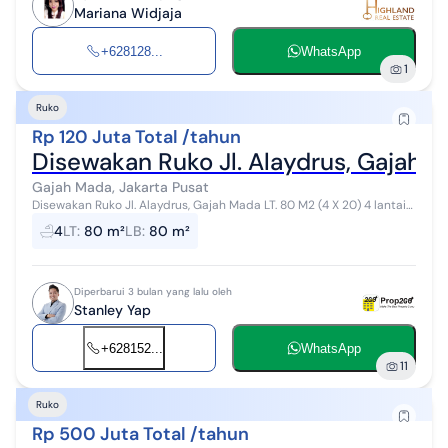
Mariana Widjaja
+628128...
WhatsApp
1
Ruko
Rp 120 Juta Total /tahun
Disewakan Ruko Jl. Alaydrus, Gajah 
Gajah Mada, Jakarta Pusat
Disewakan Ruko Jl. Alaydrus, Gajah Mada LT. 80 M2 (4 X 20) 4 lantai
PDAM harga sewa : Rp. 120 Juta/Tahun
4
LT
:
80 m²
LB
:
80 m²
Diperbarui 3 bulan yang lalu oleh
Stanley Yap
+628152...
WhatsApp
11
Ruko
Rp 500 Juta Total /tahun