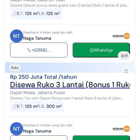
Disewa (dapat bonus sewa gratis ruko 3 lantai) Ruko 1 lantai di jalan
gajah Mada Ruko tembus 2 jalan (Gajah Mada dan kejayaan) 5 x 25
1
LT
:
125 m²
LB
:
125 m²
m2 Cocok ...
Diperbarui 4 bulan yang lalu oleh
NT
Naga Tanuma
+628581...
WhatsApp
8
Ruko
Rp 250 Juta Total /tahun
Disewa Ruko 3 Lantai (Bonus 1 Ruko E
Gajah Mada, Jakarta Pusat
Disewa / for rent Dapat Bonus ruko 1 lantai Ruko 3 lantai di jalan
kejayaan kota. (Belakang jalan Gajah Mada) Cocok utk jnt, kantor,
1
LT
:
125 m²
LB
:
300 m²
gudang, kost...
Diperbarui 4 bulan yang lalu oleh
NT
Naga Tanuma