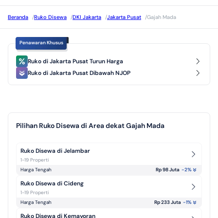
Beranda
/
Ruko Disewa
/
DKI Jakarta
/
Jakarta Pusat
/
Gajah Mada
Penawaran Khusus
Ruko di Jakarta Pusat Turun Harga
Ruko di Jakarta Pusat Dibawah NJOP
Pilihan Ruko Disewa di Area dekat Gajah Mada
Ruko Disewa di Jelambar
1-19 Properti
Harga Tengah
Rp 98 Juta
-2
%
Ruko Disewa di Cideng
1-19 Properti
Harga Tengah
Rp 233 Juta
-1
%
Ruko Disewa di Kemayoran