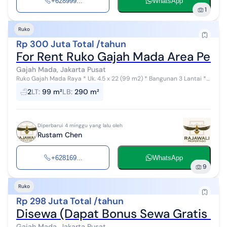
+628999...
WhatsApp
1
Ruko
Rp 300 Juta Total /tahun
For Rent Ruko Gajah Mada Area Perk
Gajah Mada, Jakarta Pusat
Ruko Gajah Mada Raya * Uk. 4.5 x 22 (99 m2) * Bangunan 3 Lantai *
Sertifikat SHM * Harga Sewa Diangka Rp. 300 juta/tahun (nego)
2
LT
:
99 m²
LB
:
290 m²
Sewa Ruko Gajah M...
Diperbarui 4 minggu yang lalu oleh
Rustam Chen
+628169...
WhatsApp
9
Ruko
Rp 298 Juta Total /tahun
Disewa (Dapat Bonus Sewa Gratis Ruk
Gajah Mada, Jakarta Pusat