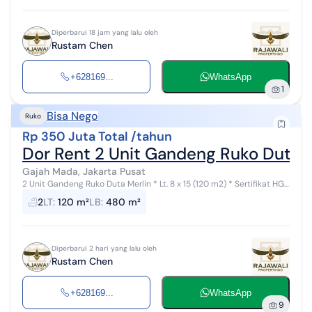
Diperbarui 18 jam yang lalu oleh
Rustam Chen
+628169...
WhatsApp
1
Bisa Nego
Ruko
Rp 350 Juta Total /tahun
Dor Rent 2 Unit Gandeng Ruko Duta 
Gajah Mada, Jakarta Pusat
2 Unit Gandeng Ruko Duta Merlin * Lt. 8 x 15 (120 m2) * Sertifikat HGB
* Bangunan 4 Lantai * Air Pam * Harga Sewa Diangka Rp. 350
2
LT
:
120 m²
LB
:
480 m²
juta/tahun (neg...
Diperbarui 2 hari yang lalu oleh
Rustam Chen
+628169...
WhatsApp
9