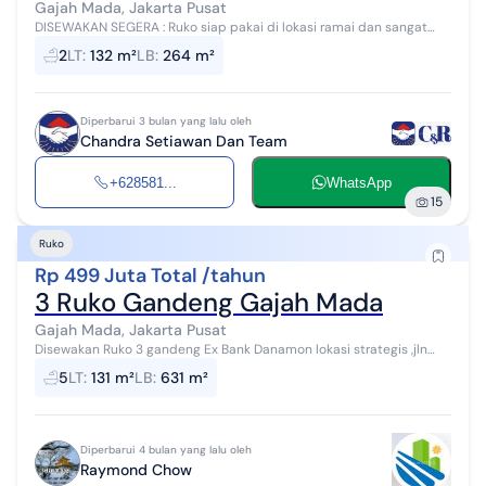
Gajah Mada, Jakarta Pusat
DISEWAKAN SEGERA : Ruko siap pakai di lokasi ramai dan sangat
strategis, cocok untuk kantor, > Harga Nego > Mohon sebutkan
2
LT
:
132 m²
LB
:
264 m²
GA11264-HR saat menghubu...
Diperbarui 3 bulan yang lalu oleh
Chandra Setiawan Dan Team
+628581...
WhatsApp
15
Ruko
Rp 499 Juta Total /tahun
3 Ruko Gandeng Gajah Mada
Gajah Mada, Jakarta Pusat
Disewakan Ruko 3 gandeng Ex Bank Danamon lokasi strategis ,jln
Raya utama gajah mada 5 ,LANTAI 1/2 Lebar 8,5 + 5,3 Panjang 23,5
5
LT
:
131 m²
LB
:
631 m²
Parkiran 5,3 x ...
Diperbarui 4 bulan yang lalu oleh
Raymond Chow