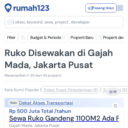
Pasang Iklan
Lokasi, keyword, area, project, developer
Filter
Budget & Periode
Properti Baru
Properti deng
Ruko Disewakan di Gajah
Mada, Jakarta Pusat
Menampilkan 1-20 dari 42 properti
Kata Kunci Populer
|
Dekat Pusat Perbelanjaan (8)
Siap Huni (8)
19
Dekat Akses Transportasi
Ruko
Rp 500 Juta Total /tahun
Sewa Ruko Gandeng 1100M2 Ada Parki
Gajah Mada, Jakarta Pusat