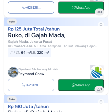
+628128...
WhatsApp
1
Ruko
Rp 125 Juta Total /tahun
Ruko, di Gajah Mada,
Gajah Mada, Jakarta Pusat
DISEWAKAN RUKO 5LT Area : Kerajinan - Krukut Belakang Gajah
Mada Baru Renovasi (Plong) - 4 x 16 M - LB 300M2 - PLN- 5500 -
4
LT
:
64 m²
LB
:
320 m²
PAM *Sewa: 125 jt /...
Diperbarui 5 bulan yang lalu oleh
Raymond Chow
+628128...
WhatsApp
7
Ruko
Rp 160 Juta /tahun