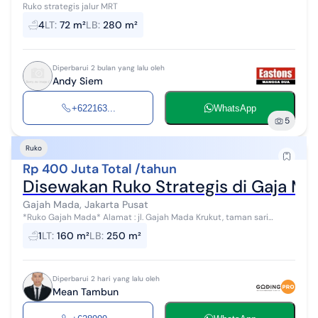
Ruko strategis jalur MRT
4
LT
:
72 m²
LB
:
280 m²
Diperbarui 2 bulan yang lalu oleh
Andy Siem
+622163...
WhatsApp
5
Ruko
Rp 400 Juta Total /tahun
Disewakan Ruko Strategis di Gaja M
Gajah Mada, Jakarta Pusat
*Ruko Gajah Mada* Alamat : jl. Gajah Mada Krukut, taman sari
Jakarta Barat Luas Tanah : 160m2 Luas Bangunan : 259m2 Seritifikat
1
LT
:
160 m²
LB
:
250 m²
: SHM 3 lantai+...
Diperbarui 2 hari yang lalu oleh
Mean Tambun