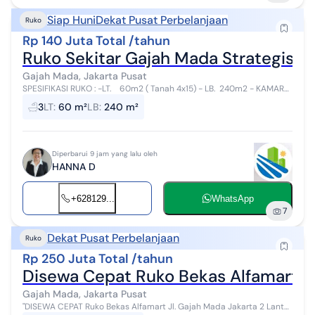
Siap Huni
Dekat Pusat Perbelanjaan
Ruko
Rp 140 Juta Total /tahun
Ruko Sekitar Gajah Mada Strategis 
Gajah Mada, Jakarta Pusat
SPESIFIKASI RUKO : -LT. 60m2 ( Tanah 4x15) - LB. 240m2 - KAMAR
MANDI 3 unit - AIR PAM - POMPA AIR 2UNIT ATAS BAWAH + TOREN -
3
LT
:
60 m²
LB
:
240 m²
LISTRIK PL...
Diperbarui 9 jam yang lalu oleh
HANNA D
+628129...
WhatsApp
7
Dekat Pusat Perbelanjaan
Ruko
Rp 250 Juta Total /tahun
Disewa Cepat Ruko Bekas Alfamart di
Gajah Mada, Jakarta Pusat
"DISEWA CEPAT Ruko Bekas Alfamart Jl. Gajah Mada Jakarta 2 Lantai