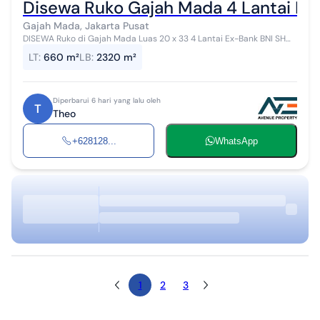
Disewa Ruko Gajah Mada 4 Lantai Lu
Gajah Mada, Jakarta Pusat
DISEWA Ruko di Gajah Mada Luas 20 x 33 4 Lantai Ex-Bank BNI SHM
Price - 500 juta / tahun Theo (AVE PRO0812xxxxxxxx
LT
:
660 m²
LB
:
2320 m²
Diperbarui 6 hari yang lalu oleh
T
Theo
+628128...
WhatsApp
1
2
3