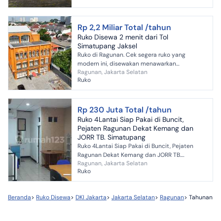
Rp 2,2 Miliar Total /tahun
Ruko Disewa 2 menit dari Tol
Simatupang Jaksel
Ruko di Ragunan. Cek segera ruko yang
modern ini, disewakan menawarkan
Ragunan, Jakarta Selatan
lingkungan fasilitas yang lengkap, cocok untuk
Ruko
Anda yang menginginkan huni...
Rp 230 Juta Total /tahun
Ruko 4Lantai Siap Pakai di Buncit,
Pejaten Ragunan Dekat Kemang dan
JORR TB. Simatupang
Ruko 4Lantai Siap Pakai di Buncit, Pejaten
Ragunan Dekat Kemang dan JORR TB.
Ragunan, Jakarta Selatan
Simatupang Spesifikasi : - Bangunan 4Lantai -
Ruko
Luas Tanah : 81m² - Lu...
Beranda
>
Ruko Disewa
>
DKI Jakarta
>
Jakarta Selatan
>
Ragunan
>
Tahunan