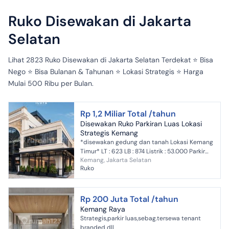
Ruko Disewakan di Jakarta
Selatan
Lihat 2823 Ruko Disewakan di Jakarta Selatan Terdekat ⭐️ Bisa
Nego ⭐️ Bisa Bulanan & Tahunan ⭐️ Lokasi Strategis ⭐️ Harga
Mulai 500 Ribu per Bulan.
Rp 1,2 Miliar Total /tahun
Disewakan Ruko Parkiran Luas Lokasi
Strategis Kemang
*disewakan gedung dan tanah Lokasi Kemang
Timur* LT : 623 LB : 874 Listrik : 53.000 Parkir
Kemang, Jakarta Selatan
mobil 15 - 20 mobil Harga Sewa 1,2
Ruko
Miliar/tahun
Rp 200 Juta Total /tahun
Kemang Raya
Strategis,parkir luas,sebag.tersewa tenant
branded dll