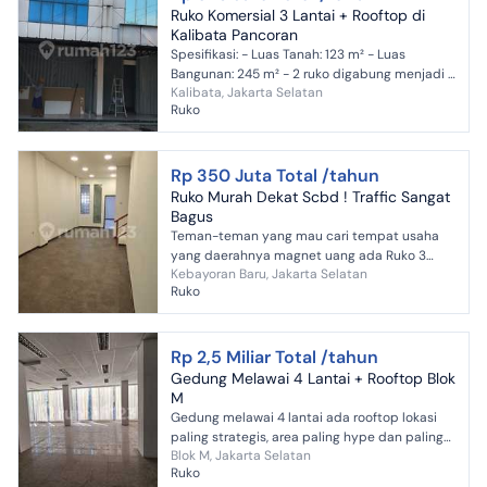
Ruko Komersial 3 Lantai + Rooftop di
Kalibata Pancoran
Spesifikasi: - Luas Tanah: 123 m² - Luas
Bangunan: 245 m² - 2 ruko digabung menjadi 1
Kalibata, Jakarta Selatan
- 3 lantai + rooftop - Kamar Mandi: 3 - Listrik:
Ruko
6.500 Watt...
Rp 350 Juta Total /tahun
Ruko Murah Dekat Scbd ! Traffic Sangat
Bagus
Teman-teman yang mau cari tempat usaha
yang daerahnya magnet uang ada Ruko 3
Kebayoran Baru, Jakarta Selatan
lantai bagus di jalan utama Wolter Monginsidi
Ruko
Luas bangunan 225m² 4....
Rp 2,5 Miliar Total /tahun
Gedung Melawai 4 Lantai + Rooftop Blok
M
Gedung melawai 4 lantai ada rooftop lokasi
paling strategis, area paling hype dan paling
Blok M, Jakarta Selatan
ramai di jakarta selatan. Lokasi amat strategis
Ruko
sehingga ...