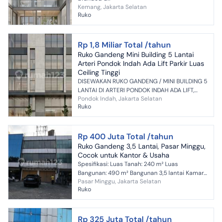
Kemang, Jakarta Selatan
Ruko
Rp 1,8 Miliar Total /tahun
Ruko Gandeng Mini Building 5 Lantai
Arteri Pondok Indah Ada Lift Parkir Luas
Ceiling Tinggi
DISEWAKAN RUKO GANDENG / MINI BUILDING 5
LANTAI DI ARTERI PONDOK INDAH ADA LIFT,
Pondok Indah, Jakarta Selatan
PARKIR LUAS, CEILING TINGGI AREA STRATEGIS
Ruko
COCOK UNTUK WELLNESS, K...
Rp 400 Juta Total /tahun
Ruko Gandeng 3,5 Lantai, Pasar Minggu,
Cocok untuk Kantor & Usaha
Spesifikasi: Luas Tanah: 240 m² Luas
Bangunan: 490 m² Bangunan 3,5 lantai Kamar
Pasar Minggu, Jakarta Selatan
Mandi: 3 Listrik: 15.000 Watt Air: Tanah & Jet
Ruko
Pump/PAM Sertifika...
Rp 325 Juta Total /tahun