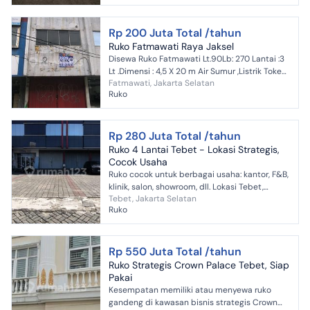
Rp 200 Juta Total /tahun
Ruko Fatmawati Raya Jaksel
Disewa Ruko Fatmawati Lt.90Lb: 270 Lantai :3
Lt .Dimensi : 4,5 X 20 m Air Sumur ,Listrik Token
Fatmawati, Jakarta Selatan
Ruko Ini cocok untuk : Kantor
Ruko
,OnlineShop,dental,cli...
Rp 280 Juta Total /tahun
Ruko 4 Lantai Tebet - Lokasi Strategis,
Cocok Usaha
Ruko cocok untuk berbagai usaha: kantor, F&B,
klinik, salon, showroom, dll. Lokasi Tebet,
Tebet, Jakarta Selatan
Jakarta Selatan Spesifikasi: - LT: 125 m² - LB:
Ruko
300 m�...
Rp 550 Juta Total /tahun
Ruko Strategis Crown Palace Tebet, Siap
Pakai
Kesempatan memiliki atau menyewa ruko
gandeng di kawasan bisnis strategis Crown