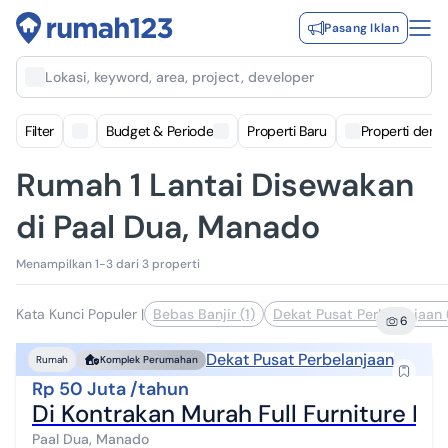
Pasang Iklan
Lokasi, keyword, area, project, developer
Filter
Budget & Periode
Properti Baru
Properti deng
Rumah 1 Lantai Disewakan
di Paal Dua, Manado
Menampilkan 1-3 dari 3 properti
Kata Kunci Populer
|
Bebas Banjir (1)
Dekat Pusat Perbelanjaan (
6
Dekat Pusat Perbelanjaan
Rumah
Komplek Perumahan
Rp 50 Juta /tahun
Di Kontrakan Murah Full Furniture Hu
Paal Dua, Manado