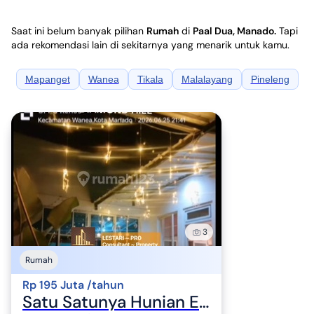
Saat ini belum banyak pilihan
Rumah
di
Paal Dua, Manado
.
Tapi
ada rekomendasi lain di sekitarnya yang menarik untuk kamu.
Mapanget
Wanea
Tikala
Malalayang
Pineleng
3
Rumah
Rp 195 Juta /tahun
Satu Satunya Hunian Ekslusif Citraland Manado Full Furnised, Perabot Baru Semua Informa di Cluster Utama Diamond Hill Harga Murah, Ready Siap Masuk, Hanya Bawa Koper