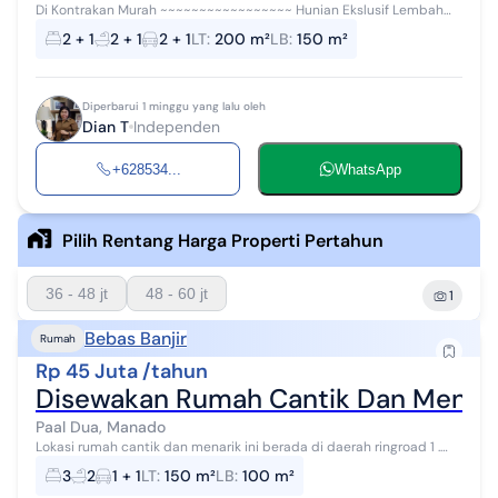
Di Kontrakan Murah ~~~~~~~~~~~~~~~~~ Hunian Ekslusif Lembah
Nyiur Kairagi Mas, Paal dua, Kairagi, Jalan AA Maramis, - Rumah di
2 + 1
2 + 1
2 + 1
LT
:
200 m²
LB
:
150 m²
tengah Kota, - Deka...
Diperbarui 1 minggu yang lalu oleh
Dian T
Independen
+628534...
WhatsApp
Pilih Rentang Harga Properti Pertahun
36 - 48 jt
48 - 60 jt
1
Bebas Banjir
Rumah
Rp 45 Juta /tahun
Disewakan Rumah Cantik Dan Menarik
Paal Dua, Manado
Lokasi rumah cantik dan menarik ini berada di daerah ringroad 1 .
Daerah aman dan nyaman serta bebas banjir dan tanah longsor.
3
2
1 + 1
LT
:
150 m²
LB
:
100 m²
Spesifikasi : �...