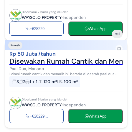
Diperbarui 2 bulan yang lalu oleh
WAYSCLO PROPERTY
Independen
+628229...
WhatsApp
1
Rumah
Rp 50 Juta /tahun
Disewakan Rumah Cantik dan Menarik
Paal Dua, Manado
Lokasi rumah cantik dan menarik ini, berada di daerah paal dua.
Daerah pusat kota manado, dengan akses kemana saja sangat
3
2
1 + 1
LT
:
120 m²
LB
:
100 m²
mudah. Spesifikasi : ...
Diperbarui 6 bulan yang lalu oleh
WAYSCLO PROPERTY
Independen
+628229...
WhatsApp