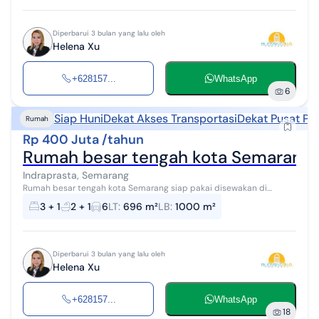
Diperbarui 3 bulan yang lalu oleh
Helena Xu
+628157...
WhatsApp
6
Siap Huni
Dekat Akses Transportasi
Dekat Pusat Pe
Rumah
Rp 400 Juta /tahun
Rumah besar tengah kota Semarang s
Indraprasta, Semarang
Rumah besar tengah kota Semarang siap pakai disewakan di
indraprasta semarang utara, LT/LB. 696/1000 m2, SHM, KT 3+1, KM
3 + 1
2 + 1
6
LT
:
696 m²
LB
:
1000 m²
2+1, Hadap selatan, listri...
Diperbarui 3 bulan yang lalu oleh
Helena Xu
+628157...
WhatsApp
18