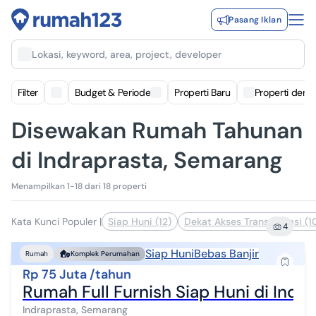
Pasang Iklan
Lokasi, keyword, area, project, developer
Filter
Budget & Periode
Properti Baru
Properti deng
Disewakan Rumah Tahunan
di Indraprasta, Semarang
Menampilkan 1-18 dari 18 properti
Kata Kunci Populer
|
Siap Huni (12)
Dekat Akses Transportasi (1
4
Siap Huni
Bebas Banjir
Rumah
Komplek Perumahan
Rp 75 Juta /tahun
Rumah Full Furnish Siap Huni di Ind
Indraprasta, Semarang