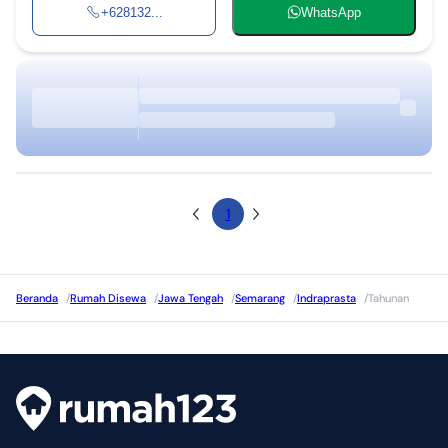
+628132...
WhatsApp
1
Beranda
/
Rumah Disewa
/
Jawa Tengah
/
Semarang
/
Indraprasta
/
Tahunan