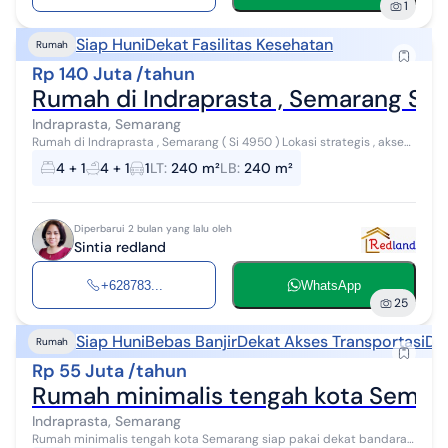
1
Siap Huni
Dekat Fasilitas Kesehatan
Rumah
Rp 140 Juta /tahun
Rumah di Indraprasta , Semarang Si
Indraprasta, Semarang
Rumah di Indraprasta , Semarang ( Si 4950 ) Lokasi strategis , akses
jalan depan lebar dan ramai Dekat Fasilitas umum lainnya seperti
4 + 1
4 + 1
1
LT
:
240 m²
LB
:
240 m²
RS , Bank ,S...
Diperbarui 2 bulan yang lalu oleh
Sintia redland
+628783...
WhatsApp
25
Siap Huni
Bebas Banjir
Dekat Akses Transportasi
De
Rumah
Rp 55 Juta /tahun
Rumah minimalis tengah kota Semara
Indraprasta, Semarang
Rumah minimalis tengah kota Semarang siap pakai dekat bandara