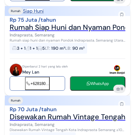
Siap Huni
Rumah
Rp 75 Juta /tahun
Rumah Siap Huni dan Nyaman Pondok
Indraprasta, Semarang
Rumah siap huni dan nyaman Pondok Indraprasta. Semarang Utara-
11692 - air artetis
3 + 1
1 + 1
5
LT
:
190 m²
LB
:
90 m²
Diperbarui 2 hari yang lalu oleh
Mey Lan
+628180...
WhatsApp
11
Rumah
Rp 70 Juta /tahun
Disewakan Rumah Vintage Tengah Ko
Indraprasta, Semarang
Disewakan Rumah Vintage Tengah Kota Indraprasta Semarang ±10
m dari jl Utama Luas Tanah 235m² Luas bangunan 170m² Kamar