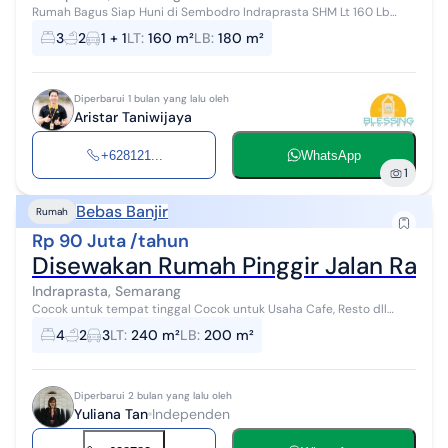
Rumah Bagus Siap Huni di Sembodro Indraprasta SHM Lt 160 Lb
±180 1,5 lantai Lantai 3 dak 3 KT 2+1 KM 1 garasi Artetis 2200 watt
3
2
1 + 1
LT
:
160 m²
LB
:
180 m²
Rumah baru Renov ...
Diperbarui 1 bulan yang lalu oleh
Aristar Taniwijaya
+628121...
WhatsApp
1
Bebas Banjir
Rumah
Rp 90 Juta /tahun
Disewakan Rumah Pinggir Jalan Ray
Indraprasta, Semarang
Cocok untuk tempat tinggal Cocok untuk Usaha Cafe, Resto dll
Bebas banjir Tingkat 1,5 lantai LT 240 m2 LB 200 m2 Ktdr 4 Kmnd 2
4
2
3
LT
:
240 m²
LB
:
200 m²
Listrik 5.500 Wat...
Diperbarui 2 bulan yang lalu oleh
Yuliana Tan
Independen