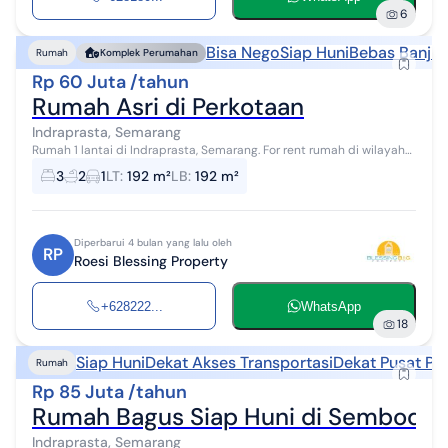
6
Bisa Nego
Siap Huni
Bebas Banjir
Rumah
Komplek Perumahan
Rp 60 Juta /tahun
Rumah Asri di Perkotaan
Indraprasta, Semarang
Rumah 1 lantai di Indraprasta, Semarang. For rent rumah di wilayah
yang asri dengan pemandangan Lokasi di Pusat Kota. Properti 1
3
2
1
LT
:
192 m²
LB
:
192 m²
lantai bergaya co...
Diperbarui 4 bulan yang lalu oleh
RP
Roesi Blessing Property
+628222...
WhatsApp
18
Siap Huni
Dekat Akses Transportasi
Dekat Pusat Pe
Rumah
Rp 85 Juta /tahun
Rumah Bagus Siap Huni di Sembodro 
Indraprasta, Semarang