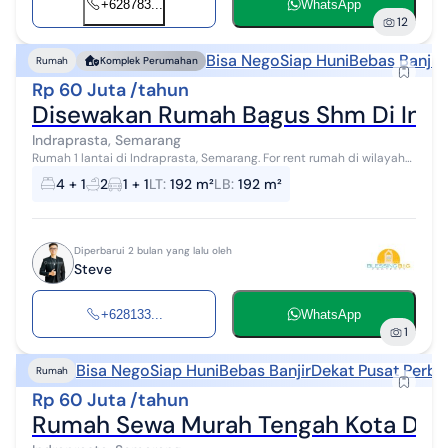
+628783...
WhatsApp
12
Bisa Nego
Siap Huni
Bebas Banjir
Rumah
Komplek Perumahan
Rp 60 Juta /tahun
Disewakan Rumah Bagus Shm Di Indra
Indraprasta, Semarang
Rumah 1 lantai di Indraprasta, Semarang. For rent rumah di wilayah
yang tenang dengan pemandangan Lokasi di Pusat Kota. Properti 1
4 + 1
2
1 + 1
LT
:
192 m²
LB
:
192 m²
lantai bergaya ...
Diperbarui 2 bulan yang lalu oleh
Steve
+628133...
WhatsApp
1
Bisa Nego
Siap Huni
Bebas Banjir
Dekat Pusat Perbe
Rumah
Rp 60 Juta /tahun
Rumah Sewa Murah Tengah Kota Dek