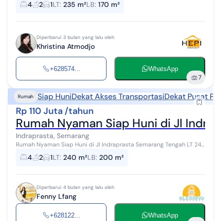
4
2
1
LT
:
235 m²
LB
:
170 m²
tidur 4 Kamar mandi 2 L...
Diperbarui 3 bulan yang lalu oleh
Khristina Atmodjo
+628574...
WhatsApp
7
Siap Huni
Dekat Akses Transportasi
Dekat Pusat Pe
Rumah
Rp 110 Juta /tahun
Rumah Nyaman Siap Huni di Jl Indra
Indraprasta, Semarang
Rumah Nyaman Siap Huni di Jl Indraprasta Semarang Tengah LT 240
LB 200 2 Lantai KT 4 KM 2 5500W PAM&Artetis Carport+Kanopi
4
2
1
LT
:
240 m²
LB
:
200 m²
Hadap Utara Universita...
Diperbarui 4 bulan yang lalu oleh
Fenny Lfang
+628122...
WhatsApp