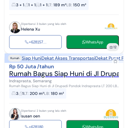
pelabuhan stasiun dekat sekolah disewakan di Drupadi Indraprasta
3 + 1
1 + 1
1 + 1
LT
:
189 m²
LB
:
150 m²
plombokan Semarang U...
Diperbarui 3 bulan yang lalu oleh
Helena Xu
+628157...
WhatsApp
12
Siap Huni
Dekat Akses Transportasi
Dekat Pusat Pe
Rumah
Rp 50 Juta /tahun
Rumah Bagus Siap Huni di Jl Drupadi
Indraprasta, Semarang
Rumah Bagus Siap Huni di Jl Drupadi Pondok Indraprasta LT 200 LB
180 KT 3+1 KM 1+1 3500w Artetis Hadap Timur Universitas BINUS
3
1
LT
:
200 m²
LB
:
180 m²
University Semaran...
Diperbarui 2 bulan yang lalu oleh
susan oen
+628180...
WhatsApp