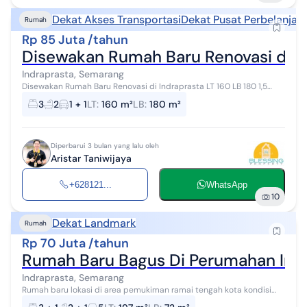
Dekat Akses Transportasi
Dekat Pusat Perbelanjaa
Rumah
Rp 85 Juta /tahun
Disewakan Rumah Baru Renovasi di I
Indraprasta, Semarang
Disewakan Rumah Baru Renovasi di Indraprasta LT 160 LB 180 1,5
lantai SHM KT 3 KM 2+1 2200w Artetis 1 AC Carport Garasi Rumah
3
2
1 + 1
LT
:
160 m²
LB
:
180 m²
baru renov Disewakan...
Diperbarui 3 bulan yang lalu oleh
Aristar Taniwijaya
+628121...
WhatsApp
10
Dekat Landmark
Rumah
Rp 70 Juta /tahun
Rumah Baru Bagus Di Perumahan Ind
Indraprasta, Semarang
Rumah baru lokasi di area pemukiman ramai tengah kota kondisi
swmi furnish dengan sofa, set meja makan, AC, water heater, kitchen