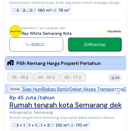
Kesempatan terbatas buat Anda dapatkan rumah strategis dengan
return investasi tinggi di Indraprasta, Semarang. Rumah ini
3
2
2
LT
:
190 m²
LB
:
79 m²
menawarkan lokasi yang s...
Diperbarui 7 jam yang lalu oleh
Ray White Semarang Kota
+628112...
WhatsApp
Pilih Rentang Harga Properti Pertahun
36 - 48 jt
48 - 60 jt
60 - 72 jt
24
Siap Huni
Bebas Banjir
Dekat Akses Transportasi
De
Rumah
Rp 45 Juta /tahun
Rumah tengah kota Semarang dekat k
Indraprasta, Semarang
Rumah tengah kota Semarang siap pakai dekat kampus Udinus
dekat stasiun disewakan di Pondok Indraprasta Semarang utara,
3 + 1
1 + 1
1 + 2
LT
:
210 m²
LB
:
170 m²
LT/LB. 210/170 m2, SHM, KT ...