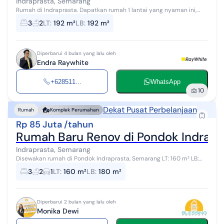
Indraprasta, Semarang
Rumah di Indraprasta. Dapatkan rumah 1 lantai yang nyaman ini,
disewakan dengan pemandangan indah yang menambah nilai
3
2
LT
:
192 m²
LB
:
192 m²
estetika di lingkungan huni...
Diperbarui 4 bulan yang lalu oleh
Endra Raywhite
+628511...
WhatsApp
10
Dekat Pusat Perbelanjaan
Rumah
Komplek Perumahan
Rp 85 Juta /tahun
Rumah Baru Renov di Pondok Indrapr
Indraprasta, Semarang
Disewakan rumah di Pondok Indraprasta, Semarang LT: 160 m² LB:
±180 m² 1.5 lantai (+ lantai 3 dag utk jemur) KT: 3 KM: 2+1 Listrik:
3
2
1
LT
:
160 m²
LB
:
180 m²
2200w Air:...
Diperbarui 2 bulan yang lalu oleh
Monika Dewi