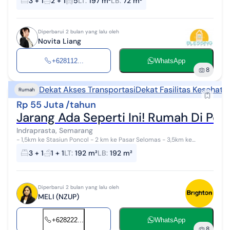
3 + 1
2 + 1
5
LT
:
197 m²
LB
:
72 m²
set hanya 10 men...
Diperbarui 2 bulan yang lalu oleh
Novita Liang
+628112...
WhatsApp
8
Dekat Akses Transportasi
Dekat Fasilitas Kesehata
Rumah
Rp 55 Juta /tahun
Jarang Ada Seperti Ini! Rumah Di Pond
Indraprasta, Semarang
- 1,5km ke Stasiun Poncol - 2 km ke Pasar Selomas - 3,5km ke
Stasiun Tawang - 4km ke Simpang Lima - 4km ke RS Telogorejo - 6,5
3 + 1
1 + 1
LT
:
192 m²
LB
:
192 m²
km ke Airport - ...
Diperbarui 2 bulan yang lalu oleh
MELI (NZUP)
+628222...
WhatsApp
8