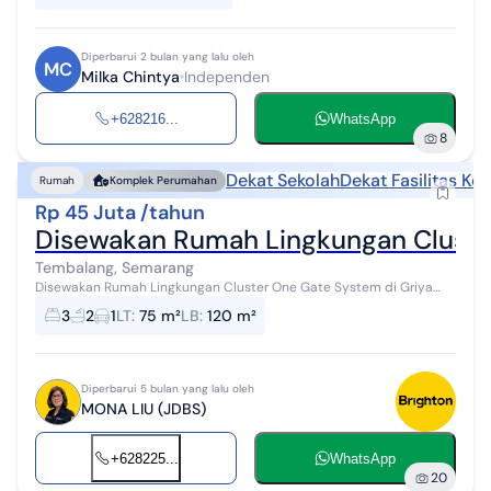
Diperbarui 2 bulan yang lalu oleh
MC
Milka Chintya
Independen
+628216...
WhatsApp
8
Dekat Sekolah
Dekat Fasilitas Ke
Rumah
Komplek Perumahan
Rp 45 Juta /tahun
Disewakan Rumah Lingkungan Clust
Tembalang, Semarang
Disewakan Rumah Lingkungan Cluster One Gate System di Griya
Borobudur Tembalang Semarang Rumah Disewakan Griya
3
2
1
LT
:
75 m²
LB
:
120 m²
Borobudur Tembalang Semarang Spe...
Diperbarui 5 bulan yang lalu oleh
MONA LIU (JDBS)
+628225...
WhatsApp
20