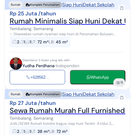
Siap Huni
Dekat Sekolah
Rumah
Komplek Perumahan
Rp 25 Juta /tahun
Rumah Minimalis Siap Huni Dekat Un
Tembalang, Semarang
✨ Disewakan rumah nyaman siap huni di Perumahan Bulusan
Selatan Tembalang dengan lingkungan cluster yang aman dan
2
1
1
LT
:
72 m²
LB
:
45 m²
tenang. Lokasi strategis deka...
Diperbarui 3 bulan yang lalu oleh
Yudha Perdhana
Independen
+628562...
WhatsApp
11
Siap Huni
Dekat Sekolah
Rumah
Komplek Perumahan
Rp 27 Juta /tahun
Sewa Rumah Murah Full Furnished Ad
Tembalang, Semarang
JUAL/SEWA Rumah kondisi bagus, siap huni Terdiri : K.tidur 2,
K.mandi 1, taman, carport, listrik 2200 watt, air PAM, tandon atas
2
1
1
LT
:
38 m²
LB
:
72 m²
dan bawah + boos...