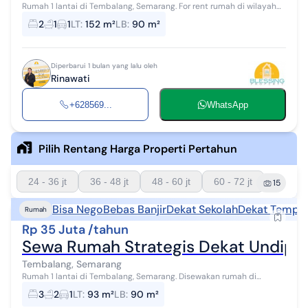
Rumah 1 lantai di Tembalang, Semarang. For rent rumah di wilayah
yang tenang dengan pemandangan permukiman warga. Properti 1
2
1
1
LT
:
152 m²
LB
:
90 m²
lantai ini berada di ...
Diperbarui 1 bulan yang lalu oleh
Rinawati
+628569...
WhatsApp
Pilih Rentang Harga Properti Pertahun
24 - 36 jt
36 - 48 jt
48 - 60 jt
60 - 72 jt
15
Bisa Nego
Bebas Banjir
Dekat Sekolah
Dekat Tempat
Rumah
Rp 35 Juta /tahun
Sewa Rumah Strategis Dekat Undip D
Tembalang, Semarang
Rumah 1 lantai di Tembalang, Semarang. Disewakan rumah di
wilayah yang tenang dengan pemandangan Lokasi di Pusat Kota.
3
2
1
LT
:
93 m²
LB
:
90 m²
Properti 1 lantai bergaya m...