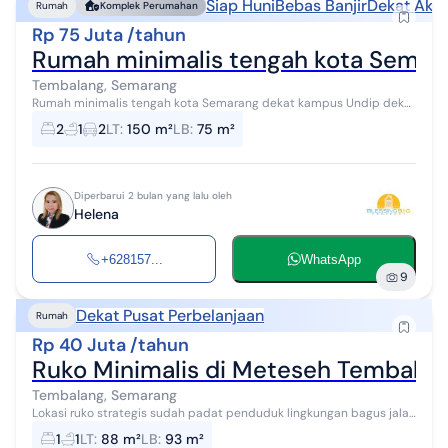
Siap Huni
Bebas Banjir
Dekat Akse
Rumah
Komplek Perumahan
Rp 75 Juta /tahun
Rumah minimalis tengah kota Semara
Tembalang, Semarang
Rumah minimalis tengah kota Semarang dekat kampus Undip dekat
pintu tol siap pakai disewakan di Graha estetika Tembalang
2
1
2
LT
:
150 m²
LB
:
75 m²
Semarang atas, LT/LB. 150/...
Diperbarui 2 bulan yang lalu oleh
Helena
+628157...
WhatsApp
9
Dekat Pusat Perbelanjaan
Rumah
Rp 40 Juta /tahun
Ruko Minimalis di Meteseh Tembala
Tembalang, Semarang
Lokasi ruko strategis sudah padat penduduk lingkungan bagus jalan
lebar tidak kena banjir minimal sewa 2th
1
1
LT
:
88 m²
LB
:
93 m²