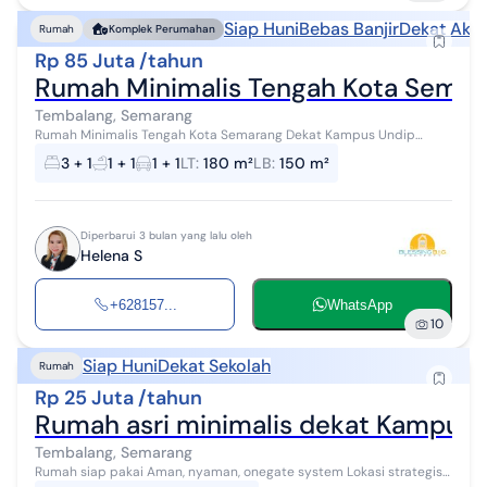
Siap Huni
Bebas Banjir
Dekat Akse
Rumah
Komplek Perumahan
Rp 85 Juta /tahun
Rumah Minimalis Tengah Kota Semara
Tembalang, Semarang
Rumah Minimalis Tengah Kota Semarang Dekat Kampus Undip
Dekat Pintu Tol Siap Pakai Disewakan Di Graha Estetika Tembalang
3 + 1
1 + 1
1 + 1
LT
:
180 m²
LB
:
150 m²
Semarang Atas, LT/LB. 180/...
Diperbarui 3 bulan yang lalu oleh
Helena S
+628157...
WhatsApp
10
Siap Huni
Dekat Sekolah
Rumah
Rp 25 Juta /tahun
Rumah asri minimalis dekat Kampus
Tembalang, Semarang
Rumah siap pakai Aman, nyaman, onegate system Lokasi strategis