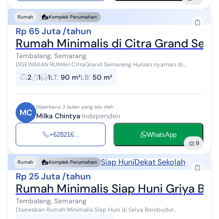
Rumah
Komplek Perumahan
Rp 65 Juta /tahun
Rumah Minimalis di Citra Grand Sem
Tembalang, Semarang
DISEWAKAN RUMAH CitraGrand Semarang Hunian nyaman di
kawasan premium Semarang. Cocok untuk keluarga, ekspatriat,
2
1
1
LT
:
90 m²
LB
:
50 m²
maupun profesional. ✅ Keamanan 2...
Diperbarui 2 bulan yang lalu oleh
MC
Milka Chintya
Independen
+628216...
WhatsApp
9
Siap Huni
Dekat Sekolah
Rumah
Komplek Perumahan
Rp 25 Juta /tahun
Rumah Minimalis Siap Huni Griya B
Tembalang, Semarang
Disewakan Rumah Minimalis Siap Huni di Griya Borobudur
Mulawarman Semarang ✨ Hunian nyaman dalam cluster aman &