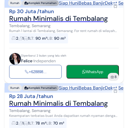
Siap Huni
Bebas Banjir
Dekat Seko
Rumah
Komplek Perumahan
Rp 30 Juta /tahun
Rumah Minimalis di Tembalang
Tembalang, Semarang
Rumah 1 lantai di Tembalang, Semarang. For rent rumah di wilayah
yang nyaman dengan pemandangan Lokasi Pinggiran Kota. Properti
2
1
1
LT
:
90 m²
LB
:
90 m²
1 lantai ini berad...
Diperbarui 2 bulan yang lalu oleh
Felice
Independen
+628898...
WhatsApp
8
Siap Huni
Bebas Banjir
Dekat Seko
Rumah
Komplek Perumahan
Rp 28 Juta /tahun
Rumah Minimalis di Tembalang
Tembalang, Semarang
Kesempatan terbatas buat Anda dapatkan rumah nyaman dengan
return investasi tinggi di Tembalang, Semarang. Rumah ini
2
1
1
LT
:
78 m²
LB
:
70 m²
menawarkan kelengkapan fasili...