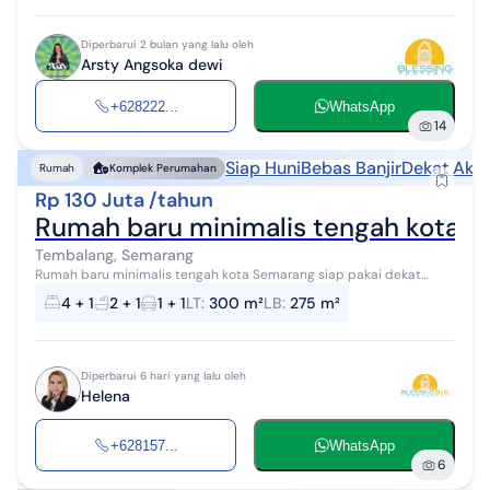
Diperbarui 2 bulan yang lalu oleh
Arsty Angsoka dewi
+628222...
WhatsApp
14
Siap Huni
Bebas Banjir
Dekat Akse
Rumah
Komplek Perumahan
Rp 130 Juta /tahun
Rumah baru minimalis tengah kota S
Tembalang, Semarang
Rumah baru minimalis tengah kota Semarang siap pakai dekat
kampus Undip dekat pintu tol disewakan di Graha estetika
4 + 1
2 + 1
1 + 1
LT
:
300 m²
LB
:
275 m²
Tembalang Semarang Selatan, LT/...
Diperbarui 6 hari yang lalu oleh
Helena
+628157...
WhatsApp
6