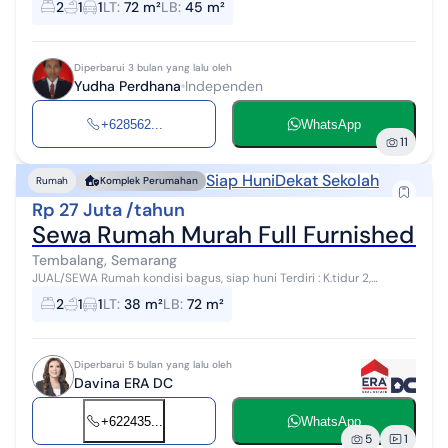
2
1
1
LT
:
72 m²
LB
:
45 m²
tenang ✨ Lokasi strategis deka...
Diperbarui 3 bulan yang lalu oleh
Yudha Perdhana
Independen
+628562...
WhatsApp
11
Siap Huni
Dekat Sekolah
Rumah
Komplek Perumahan
Rp 27 Juta /tahun
Sewa Rumah Murah Full Furnished Ad
Tembalang, Semarang
JUAL/SEWA Rumah kondisi bagus, siap huni Terdiri : K.tidur 2,
K.mandi 1, taman, carport, listrik 2200 watt, air PAM, tandon atas
2
1
1
LT
:
38 m²
LB
:
72 m²
dan bawah + boos...
Diperbarui 5 bulan yang lalu oleh
Davina ERA DC
+622435...
WhatsApp
5
1