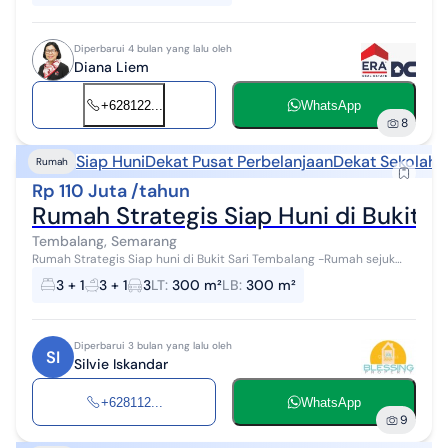
Diperbarui 4 bulan yang lalu oleh
Diana Liem
+628122...
WhatsApp
8
Siap Huni
Dekat Pusat Perbelanjaan
Dekat Sekolah
Rumah
Rp 110 Juta /tahun
Rumah Strategis Siap Huni di Bukit S
Tembalang, Semarang
Rumah Strategis Siap huni di Bukit Sari Tembalang -Rumah sejuk
estetik tropikal minimalis di daerah Bukit sari Semarang -Dekat
3 + 1
3 + 1
3
LT
:
300 m²
LB
:
300 m²
UNDIP dan RSND tem...
Diperbarui 3 bulan yang lalu oleh
SI
Silvie Iskandar
+628112...
WhatsApp
9