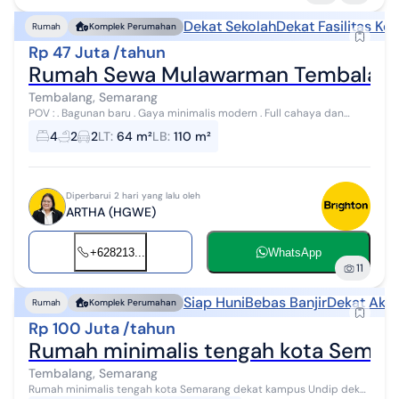
Dekat Sekolah
Dekat Fasilitas Ke
Rumah
Komplek Perumahan
Rp 47 Juta /tahun
Rumah Sewa Mulawarman Tembalang 
Tembalang, Semarang
POV : . Bagunan baru . Gaya minimalis modern . Full cahaya dan
ventilasi setiap orang . Carport muat dua mobil . Jalan depan rumah
4
2
2
LT
:
64 m²
LB
:
110 m²
lebar 10 meter ....
Diperbarui 2 hari yang lalu oleh
ARTHA (HGWE)
+628213...
WhatsApp
11
Siap Huni
Bebas Banjir
Dekat Akse
Rumah
Komplek Perumahan
Rp 100 Juta /tahun
Rumah minimalis tengah kota Semara
Tembalang, Semarang
Rumah minimalis tengah kota Semarang dekat kampus Undip dekat