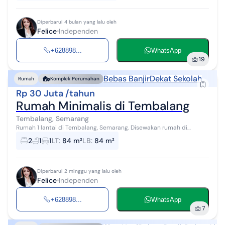
Diperbarui 4 bulan yang lalu oleh
Felice
Independen
+628898...
WhatsApp
19
Bebas Banjir
Dekat Sekolah
Rumah
Komplek Perumahan
Rp 30 Juta /tahun
Rumah Minimalis di Tembalang
Tembalang, Semarang
Rumah 1 lantai di Tembalang, Semarang. Disewakan rumah di
wilayah yang asri dengan pemandangan Lokasi Pinggiran Kota.
2
1
1
LT
:
84 m²
LB
:
84 m²
Properti 1 lantai bergaya mi...
Diperbarui 2 minggu yang lalu oleh
Felice
Independen
+628898...
WhatsApp
7