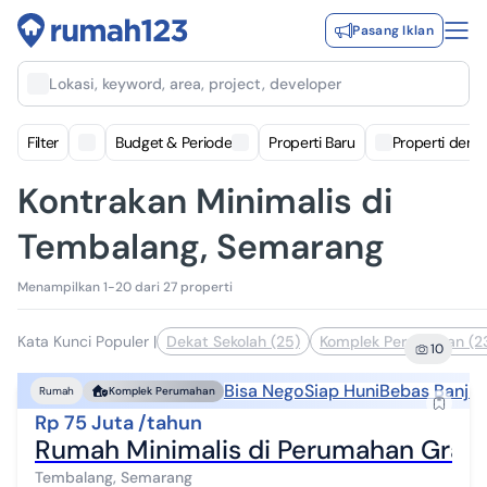
Pasang Iklan
Lokasi, keyword, area, project, developer
Filter
Budget & Periode
Properti Baru
Properti deng
Kontrakan Minimalis di
Tembalang, Semarang
Menampilkan 1-20 dari 27 properti
Kata Kunci Populer
|
Dekat Sekolah (25)
Komplek Perumahan (2
10
Bisa Nego
Siap Huni
Bebas Banjir
Rumah
Komplek Perumahan
Rp 75 Juta /tahun
Rumah Minimalis di Perumahan Grah
Tembalang, Semarang