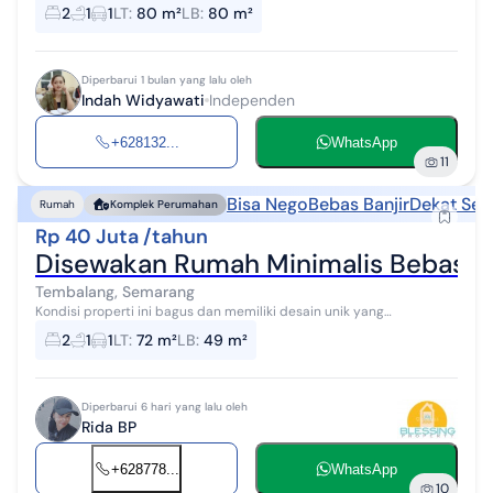
Dekat kampus Undip, Poltekkes,Polines
2
1
1
LT
:
80 m²
LB
:
80 m²
Diperbarui 1 bulan yang lalu oleh
Indah Widyawati
Independen
+628132...
WhatsApp
11
Bisa Nego
Bebas Banjir
Dekat Sek
Rumah
Komplek Perumahan
Rp 40 Juta /tahun
Disewakan Rumah Minimalis Bebas Ba
Tembalang, Semarang
Kondisi properti ini bagus dan memiliki desain unik yang
menambah daya tarik dan estetika properti ini. Rumah ini berada di
2
1
1
LT
:
72 m²
LB
:
49 m²
wilayah perumahan/kompl...
Diperbarui 6 hari yang lalu oleh
Rida BP
+628778...
WhatsApp
10