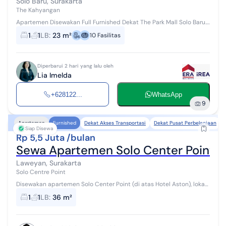
Solo Baru, Surakarta
The Kahyangan
Apartemen Disewakan Full Furnished Dekat The Park Mall Solo Baru.
Spesifikasi : Nett. 23 m², 1 Bedroom, 1 Bathroom, Full Furnished,
1
1
LB
:
23 m²
10
Fasilitas
Include Servic...
Diperbarui 2 hari yang lalu oleh
Lia Imelda
+628122...
WhatsApp
9
Dekat Akses Transportasi
Dekat Pusat Perbelanjaan
Apartemen
Furnished
Siap Disewa
Rp 5,5 Juta /bulan
Sewa Apartemen Solo Center Point -
Laweyan, Surakarta
Solo Centre Point
Disewakan apartemen Solo Center Point (di atas Hotel Aston), lokasi
premium di Jalan Slamet Riyadi Solo. Tersedia: - 1 BR (36 m²) - 2 BR
1
1
LB
:
36 m²
(56 m²...