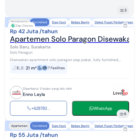
3
Siap Huni
Bebas Banjir
Dekat Pusat Perbelanjaan
Apartemen
Furnished
Siap Disewa
Rp 42 Juta /tahun
Apartemen Solo Paragon Disewakan 
Solo Baru, Surakarta
Solo Paragon
Disewakan apartment solo paragon siap pakai , fully furnished,
disewakan bulanan . terkoneksi dengan Solo Paragon Mall. aman ,
1
LB
:
21 m²
7
Fasilitas
bebas banjir , pusat...
Diperbarui 3 bulan yang lalu oleh
Enno Layla
+628783...
WhatsApp
6
Siap Huni
Bebas Banjir
Dekat Pusat Perbelanjaan
Apartemen
Furnished
Rp 55 Juta /tahun