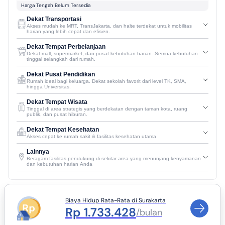
Harga Tengah Belum Tersedia
Dekat Transportasi
Akses mudah ke MRT, TransJakarta, dan halte terdekat untuk mobilitas
harian yang lebih cepat dan efisien.
Dekat Tempat Perbelanjaan
Dekat mall, supermarket, dan pusat kebutuhan harian. Semua kebutuhan
tinggal selangkah dari rumah.
Dekat Pusat Pendidikan
Rumah ideal bagi keluarga. Dekat sekolah favorit dari level TK, SMA,
hingga Universitas.
Dekat Tempat Wisata
Tinggal di area strategis yang berdekatan dengan taman kota, ruang
publik, dan pusat hiburan.
Dekat Tempat Kesehatan
Akses cepat ke rumah sakit & fasilitas kesehatan utama
Lainnya
Beragam fasilitas pendukung di sekitar area yang menunjang kenyamanan
dan kebutuhan harian Anda
Biaya Hidup Rata-Rata di Surakarta
Rp 1.733.428
/bulan