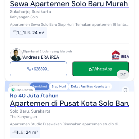
Sewa Apartemen Solo Baru Murah De
Sukoharjo, Surakarta
Kahyangan Solo
Apartemen Sewa Solo Baru Siap Huni Temukan apartemen 16 lantai
yang nyaman ini, disewakan menawarkan lingkungan fasilitas yang
1
1
LB
:
24 m²
lengkap, cocok unt...
Diperbarui 2 bulan yang lalu oleh
Andreas ERA iREA
+628899...
WhatsApp
11
Siap Huni
Dekat Fasilitas Kesehatan
Apartemen
Furnished
Siap Disewa
Rp 40 Juta /tahun
Apartemen di Pusat Kota Solo Baru S
Solo Baru, Surakarta
The Kahyangan
Apartemen Studio Disewakan Disewakan apartemen studio di
kawasan strategis Solo Baru, cocok untuk hunian pribadi maupun
1
LB
:
24 m²
investasi. Unit full fur...