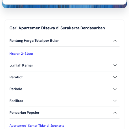
Cari Apartemen Disewa di Surakarta Berdasarkan
Rentang Harga Total per Bulan
Kisaran 2-5Juta
Jumlah Kamar
2 Kamar Tidur
Perabot
Furnished
Periode
Tahunan
Bulanan
Fasilitas
CCTV
Kolam Renang
Pencarian Populer
Jogging Track
Taman
Apartemen 1 Kamar Tidur di Surakarta