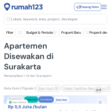
Pasang Iklan
Lokasi, keyword, area, project, developer
Filter
Budget & Periode
Properti Baru
Properti deng
Apartemen
Disewakan di
Surakarta
Menampilkan 1-13 dari 13 properti
Kata Kunci Populer
|
Siap Huni (8)
Dekat Fasilitas Kesehatan (7)
8
Siap Huni
Apartemen
Featured
Furnished
Siap Disewa
Rp 5,5 Juta /bulan