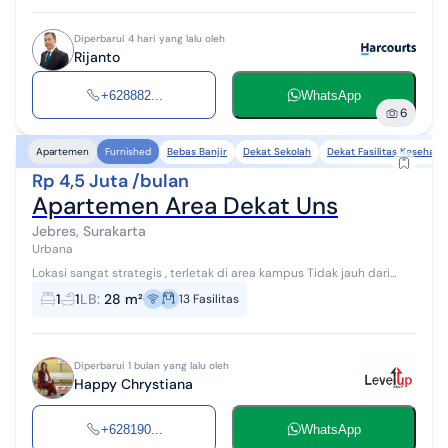
Diperbarui 4 hari yang lalu oleh
Rijanto
+628882...
WhatsApp
6
Bebas Banjir
Dekat Sekolah
Dekat Fasilitas Kesehata
Apartemen
Furnished
Rp 4,5 Juta /bulan
Apartemen Area Dekat Uns
Jebres, Surakarta
Urbana
Lokasi sangat strategis , terletak di area kampus Tidak jauh dari
fasilitas publik seperti mall, supermarket, hotel dan rumah sakit.
1
1
LB
:
28 m²
13
Fasilitas
Lingkungan ama...
Diperbarui 1 bulan yang lalu oleh
Happy Chrystiana
+628190...
WhatsApp