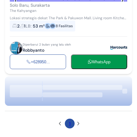
Solo Baru, Surakarta
The Kahyangan
Lokasi strategis dekat The Park & Pakuwon Mall. Living room Kitchen
set Lobby Security 24 jam Acces card
2
1
LB
:
53 m²
8
Fasilitas
Diperbarui 2 bulan yang lalu oleh
Robbyanto
+628950...
WhatsApp
1