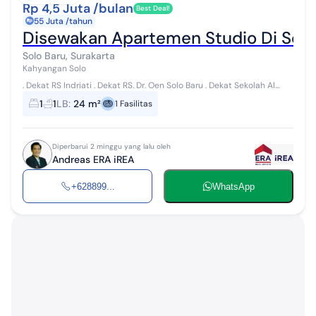
Rp 4,5 Juta /bulan
Best Deal!
55 Juta /tahun
Disewakan Apartemen Studio Di Solo
Solo Baru, Surakarta
Kahyangan Solo
. Dekat RS Indriati . Dekat RS. Dr. Oen Solo Baru . Dekat Sekolah Al
Azhar . Dekat Singapore Piaget Academy . Dekat Pakuwon Mall Solo .
1
1
LB
:
24 m²
1
Fasilitas
Dekat The P...
Diperbarui 2 minggu yang lalu oleh
Andreas ERA iREA
+628899...
WhatsApp