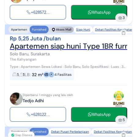
+628572...
WhatsApp
3
Siap Huni
Dekat Fasilitas Kesehatan
Apartemen
Furnished
Akses Mall
Rp 5,25 Juta /bulan
Apartemen siap huni Type 1BR furnish
Solo Baru, Surakarta
The Kahyangan
Type : Apartemen Sewa Lokasi : Solo Baru, Solo Spesifikasi : Luas : 32
m2 Keterangan tambahan : - Lokasi strategis - Dekat Mall - Dekat
1
1
LB
:
32 m²
4
Fasilitas
sekolah I...
Diperbarui 1 minggu yang lalu oleh
Tedjo Adhi
+628122...
WhatsApp
5
Dekat Pusat Perbelanjaan
Dekat Fasilitas Kesehatan
Apartemen
Furnished
Siap Disewa