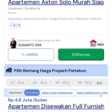
Apartemen Aston Solo Murah Siap H
Laweyan, Surakarta
Aston
Disewakan Apartemen Aston Tengah Kota Solo 1 Bedroom FASILITAS
: 1.Microwafe 2.Kompor 3.Sofa 4.AC (Remote) 5.Air Panas 6.2 Spring...
1
1
Diperbarui 3 minggu yang lalu oleh
SUSANTO ERA
+628510...
WhatsApp
Pilih Rentang Harga Properti Pertahun
12 - 24 jt
24 - 36 jt
36 - 48 jt
48 - 60 jt
60 - 72 
6
Dekat Pusat Perbelanjaan
Dekat Fasilitas Kesehatan
Apartemen
Furnished
Rp 4,8 Juta /bulan
Apartemen Disewakan Full Furnished 