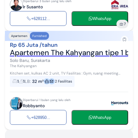
Diperbarui 3 bulan yang lalu oleh
Ir Susanto
+628112...
WhatsApp
7
Apartemen
Furnished
Rp 65 Juta /tahun
Apartemen The Kahyangan tipe 1 be
Solo Baru, Surakarta
The Kahyangan
Kitchen set, kulkas AC 2 unit, TV Fasilitas : Gym, ruang meeting
Keamanan 24 jam, area parkir
1
1
LB
:
32 m²
2
Fasilitas
Diperbarui 1 bulan yang lalu oleh
Robbyanto
+628950...
WhatsApp