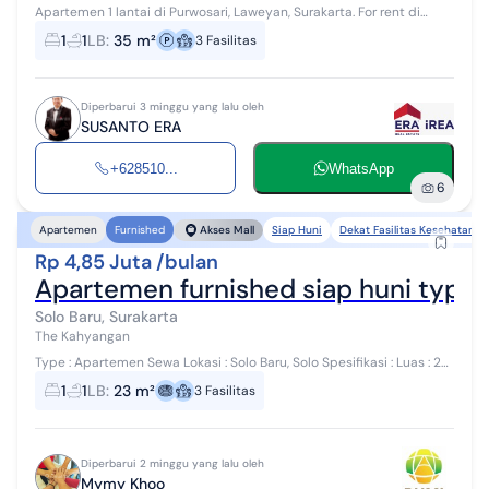
Apartemen 1 lantai di Purwosari, Laweyan, Surakarta. For rent di
wilayah yang asri. Dengan kategorinya adalah sebagai berikut: -
1
1
LB
:
35 m²
3
Fasilitas
Kamar Tidur: 1 ...
Diperbarui 3 minggu yang lalu oleh
SUSANTO ERA
+628510...
WhatsApp
6
Siap Huni
Dekat Fasilitas Kesehatan
Apartemen
Furnished
Akses Mall
Rp 4,85 Juta /bulan
Apartemen furnished siap huni type S
Solo Baru, Surakarta
The Kahyangan
Type : Apartemen Sewa Lokasi : Solo Baru, Solo Spesifikasi : Luas : 23
m2 Keterangan tambahan : - Lokasi strategis - Dekat Mall - Dekat
1
1
LB
:
23 m²
3
Fasilitas
sekolah I...
Diperbarui 2 minggu yang lalu oleh
Mymy Khoo