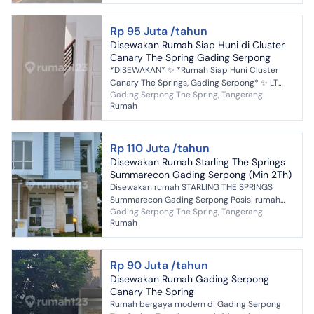
Rp 95 Juta /tahun
Disewakan Rumah Siap Huni di Cluster
Canary The Spring Gading Serpong
*DISEWAKAN* ✨ *Rumah Siap Huni Cluster
Canary The Springs, Gading Serpong* ✨ LT
Gading Serpong The Spring, Tangerang
153m² LB 200m² KT 4+1 KM 3+1 Listrik 5500
Rumah
SHM Carport+Gar...
Rp 110 Juta /tahun
Disewakan Rumah Starling The Springs
Summarecon Gading Serpong (Min 2Th)
Disewakan rumah STARLING THE SPRINGS
Summarecon Gading Serpong Posisi rumah
Gading Serpong The Spring, Tangerang
Hook , Parkiran Luas LT 211 m2 / LB 155 KT 4+1 /
Rumah
KM 3+1 hadap Selatan...
Rp 90 Juta /tahun
Disewakan Rumah Gading Serpong
Canary The Spring
Rumah bergaya modern di Gading Serpong