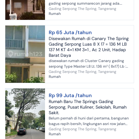
gading serpong summarecon jarang ada.
Gading Serpong The Spring, Tangerang
siapa cepat dia dapat luas tanah 9x20 180m2
Rumah
luas bangunan 200m2 K...
Rp 65 Juta /tahun
Disewakan Rumah di Canary The Spring
Gading Serpong Luas 8 X 17 = 136 M LB
137 M KT 4+1 KM 3+1 , Ac 2 Unit, Hadap
Barat Daya
disewakan rumah di Cluster Canary gading
serpong Type Master L8 Lt. 136 m² ( 8x17) Lb :
Gading Serpong The Spring, Tangerang
137 m² KT: 4+1 (3 kamar di lantai atas & 1 kamar
Rumah
di lan...
Rp 99 Juta /tahun
Rumah Baru The Springs Gading
Serpong, Pusat Kuliner, Sekolah, Rumah
Sakit.
Belum pernah di huni dari pertama, bangunan
bagus rapih bersih, lingkungan asri row jalan
Gading Serpong The Spring, Tangerang
nya lebar2, dekat ke pusat kuliner Maggiore
Rumah
Square, sekol...