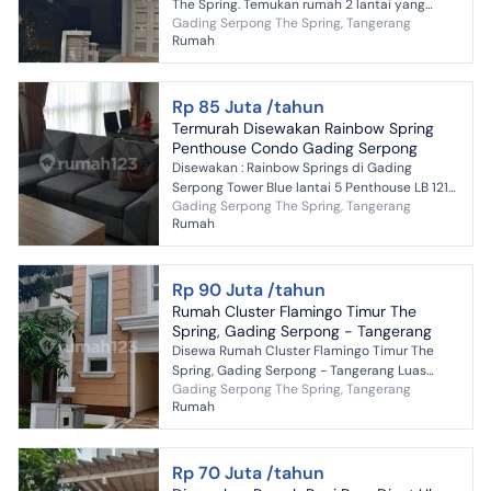
The Spring. Temukan rumah 2 lantai yang
Gading Serpong The Spring, Tangerang
nyaman ini, disewakan dengan pemandangan
Rumah
indah yang menambah nilai...
Rp 85 Juta /tahun
Termurah Disewakan Rainbow Spring
Penthouse Condo Gading Serpong
Disewakan : Rainbow Springs di Gading
Serpong Tower Blue lantai 5 Penthouse LB 121
Gading Serpong The Spring, Tangerang
m² Kt 3+1 Km 2+1 Listrik 4400W PAM View city
Rumah
Full Furnished ...
Rp 90 Juta /tahun
Rumah Cluster Flamingo Timur The
Spring, Gading Serpong - Tangerang
Disewa Rumah Cluster Flamingo Timur The
Spring, Gading Serpong - Tangerang Luas
Gading Serpong The Spring, Tangerang
Tanah 144 m2 (9 x 16) Luas Bangunan 143 m2
Rumah
Kamar Tidur 3 + 1 Kamar ...
Rp 70 Juta /tahun