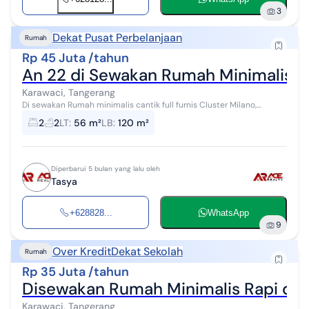
3
Dekat Pusat Perbelanjaan
Rumah
Rp 45 Juta /tahun
An 22 di Sewakan Rumah Minimalis Ca
Karawaci, Tangerang
Di sewakan Rumah minimalis cantik full furnis Cluster Milano,
karawaci tangerang Alamat Paramount BSD Luas Tanah 56 m2 Luas
2
2
LT
:
56 m²
LB
:
120 m²
Bangunan 120 m2 Kamar...
Diperbarui 5 bulan yang lalu oleh
Tasya
+628828...
WhatsApp
9
Over Kredit
Dekat Sekolah
Rumah
Rp 35 Juta /tahun
Disewakan Rumah Minimalis Rapi di 
Karawaci, Tangerang