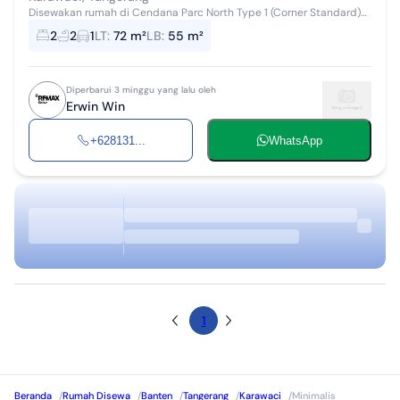
Disewakan rumah di Cendana Parc North Type 1 (Corner Standard)
LT 72m LB 55m 6x12 Hadap Barat Semi Furnished 2 KT 2 KM AC 1
2
2
1
LT
:
72 m²
LB
:
55 m²
(Kamar Utama) ...
Diperbarui 3 minggu yang lalu oleh
Erwin Win
+628131...
WhatsApp
1
Beranda
/
Rumah Disewa
/
Banten
/
Tangerang
/
Karawaci
/
Minimalis