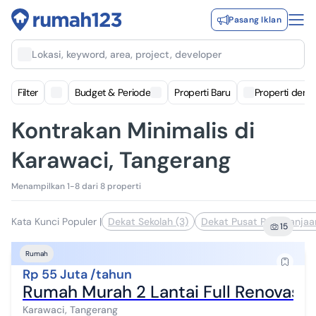
Pasang Iklan
Lokasi, keyword, area, project, developer
Filter
Budget & Periode
Properti Baru
Properti deng
Kontrakan Minimalis di
Karawaci, Tangerang
Menampilkan 1-8 dari 8 properti
Kata Kunci Populer
|
Dekat Sekolah (3)
Dekat Pusat Perbelanjaa
15
Rumah
Rp 55 Juta /tahun
Rumah Murah 2 Lantai Full Renovasi 
Karawaci, Tangerang