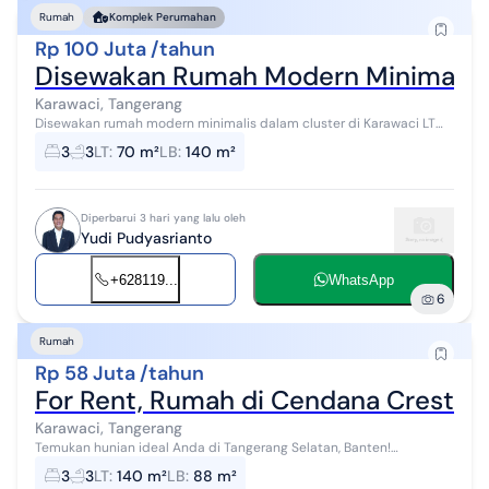
Rumah
Komplek Perumahan
Rp 100 Juta /tahun
Disewakan Rumah Modern Minimalis D
Karawaci, Tangerang
Disewakan rumah modern minimalis dalam cluster di Karawaci LT
70m / LB 140m 2 lantai KT 3 / KM 3 Carport 2 Listrik 2200 Air PAM
3
3
LT
:
70 m²
LB
:
140 m²
Full furnish...
Diperbarui 3 hari yang lalu oleh
Yudi Pudyasrianto
+628119...
WhatsApp
6
Rumah
Rp 58 Juta /tahun
For Rent, Rumah di Cendana Crest 3 
Karawaci, Tangerang
Temukan hunian ideal Anda di Tangerang Selatan, Banten!
Disewakan sebuah rumah minimalis modern yang berlokasi
3
3
LT
:
140 m²
LB
:
88 m²
strategis di area pemukiman yang ten...