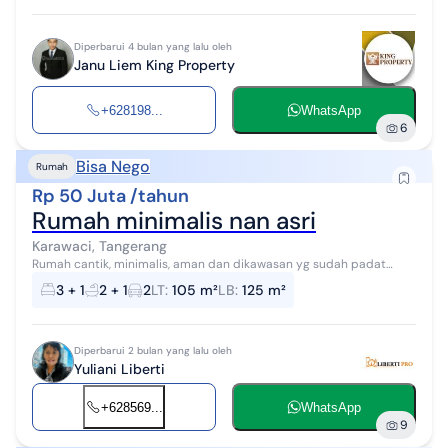
Diperbarui 4 bulan yang lalu oleh
Janu Liem King Property
+628198...
WhatsApp
6
Bisa Nego
Rumah
Rp 50 Juta /tahun
Rumah minimalis nan asri
Karawaci, Tangerang
Rumah cantik, minimalis, aman dan dikawasan yg sudah padat
penghuni. deket dgn pusat perbelanjaan & mall. harga bisa nego.
3 + 1
2 + 1
2
LT
:
105 m²
LB
:
125 m²
Diperbarui 2 bulan yang lalu oleh
Yuliani Liberti
+628569...
WhatsApp
9