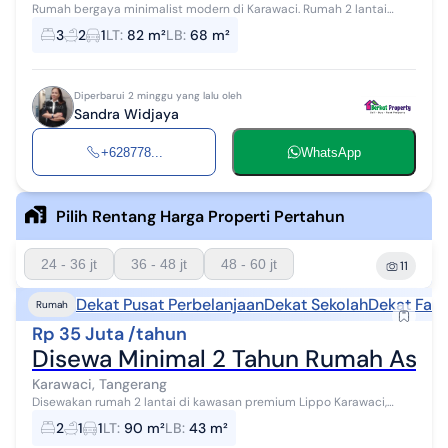
Rumah bergaya minimalist modern di Karawaci. Rumah 2 lantai
berkonsep minimalis modern ini, disewakan dengan pemandangan
3
2
1
LT
:
82 m²
LB
:
68 m²
asri yang menambah nilai...
Diperbarui 2 minggu yang lalu oleh
Sandra Widjaya
+628778...
WhatsApp
Pilih Rentang Harga Properti Pertahun
24 - 36 jt
36 - 48 jt
48 - 60 jt
11
Dekat Pusat Perbelanjaan
Dekat Sekolah
Dekat Fasi
Rumah
Rp 35 Juta /tahun
Disewa Minimal 2 Tahun Rumah Asri 2 
Karawaci, Tangerang
Disewakan rumah 2 lantai di kawasan premium Lippo Karawaci,
tepatnya di cluster Taman Ubud yang dikenal dengan suasana
2
1
1
LT
:
90 m²
LB
:
43 m²
hijau, asri, dan tenang. Hu...