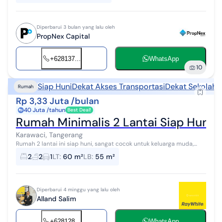
Diperbarui 3 bulan yang lalu oleh
PropNex Capital
+628137...
WhatsApp
10
Siap Huni
Dekat Akses Transportasi
Dekat Sekolah
Rumah
Rp 3,33 Juta /bulan
40 Juta /tahun
Best Deal!
Rumah Minimalis 2 Lantai Siap Huni
Karawaci, Tangerang
Rumah 2 lantai ini siap huni, sangat cocok untuk keluarga muda,
profesional, ekspatriat, maupun mahasiswa dan dosen UPH yang
2
2
1
LT
:
60 m²
LB
:
55 m²
menginginkan akses cep...
Diperbarui 4 minggu yang lalu oleh
Alland Salim
+628128...
WhatsApp