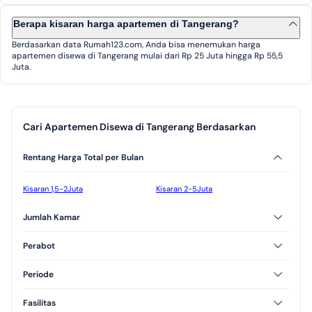
Berapa kisaran harga apartemen di Tangerang?
Berdasarkan data Rumah123.com, Anda bisa menemukan harga
apartemen disewa di Tangerang mulai dari Rp 25 Juta hingga Rp 55,5
Juta.
Cari Apartemen Disewa di Tangerang Berdasarkan
Rentang Harga Total per Bulan
Kisaran 1,5-2Juta
Kisaran 2-5Juta
Jumlah Kamar
2 Kamar Tidur
3 Kamar Tidur
Perabot
Furnished
Unfurnished
Periode
Semi Furnished
Tahunan
Bulanan
Fasilitas