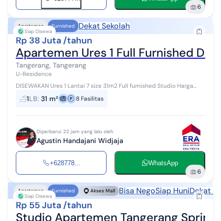
6
Dekat Sekolah
Apartemen
Furnished
Siap Disewa
Rp 38 Juta /tahun
Apartemen Ures 1 Full Furnished Dek
Tangerang, Tangerang
U-Residence
DISEWAKAN Ures 1 Lantai 7 size 31m2 Full furnished Studio Harga
38jt/th nego AGUSTIN 0877xxxxxxxx Era Fiesta Karawaci
1
LB
:
31 m²
8
Fasilitas
Diperbarui 22 jam yang lalu oleh
Agustin Handajani Widjaja
+628778...
WhatsApp
6
Bisa Nego
Siap Huni
Dekat Ak
Apartemen
Furnished
Akses Mall
Siap Disewa
Rp 55 Juta /tahun
Studio Apartemen Tangerang Springw