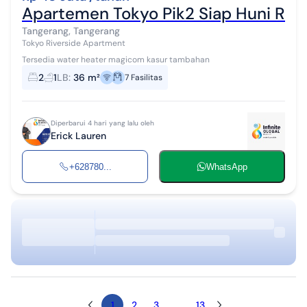
Apartemen Tokyo Pik2 Siap Huni Rap
Tangerang, Tangerang
Tokyo Riverside Apartment
Tersedia water heater magicom kasur tambahan
2
1
LB
:
36 m²
7
Fasilitas
Diperbarui 4 hari yang lalu oleh
Erick Lauren
+628780...
WhatsApp
1
2
3
...
13