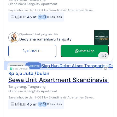
Skandinavia TangCity Apartment
Saya Inhouse dari HOST by Skandinavia Apartemen Sewa
Apartment Skandinavia Harga Mulai dari 5Jt / bulan #WTR
1
1
LB
:
45 m²
11
Fasilitas
#Disewakan dapat disewa perbulan/bula...
Diperbarui 1 hari yang lalu oleh
Dedy Zha rumahbaru Tangcity
+628211...
WhatsApp
9
Siap Huni
Dekat Akses Transportasi
Deka
Apartemen
Furnished
Siap Disewa
Rp 5,5 Juta /bulan
Sewa Unit Apartment Skandinavia Tip
Tangerang, Tangerang
Skandinavia TangCity Apartment
Saya Inhouse dari HOST by Skandinavia Apartemen Sewa
Apartment Skandinavia Harga Mulai dari 5Jt / bulan #WTR
1
1
LB
:
45 m²
11
Fasilitas
#Disewakan dapat disewa perbulan/bula...