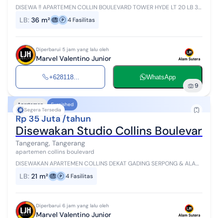
DISEWA ‼️ APARTEMEN COLLIN BOULEVARD TOWER HYDE LT 20 LB 36
m2 KT 1 KM 1 Full furnished Harga sewa 56 juta/tahun exc IPL
LB
:
36 m²
4
Fasilitas
Diperbarui 5 jam yang lalu oleh
Marvel Valentino Junior
+628118...
WhatsApp
9
Apartemen
Furnished
Segera Tersedia
Rp 35 Juta /tahun
Disewakan Studio Collins Boulevard Lt
Tangerang, Tangerang
apartemen collins boulevard
DISEWAKAN APARTEMEN COLLINS DEKAT GADING SERPONG & ALAM
SUTERA Full funish baru dan multifungsi Unit Studio Lantai 33 Luas
LB
:
21 m²
4
Fasilitas
21 Full furnish View ...
Diperbarui 6 jam yang lalu oleh
Marvel Valentino Junior