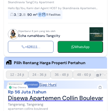
Skandinavia TangCity Apartment
Hallo Bp/Ibu, Kami dari Agent HOST by Skandinavia Apartemen
#WTR #Disewakan dapat disewa perbulan/bulanan/tahunan Akses
3
2
LB
:
90 m²
11
Fasilitas
: Tol Jakarta - Tangerang...
Diperbarui 8 jam yang lalu oleh
Echa rumahbaru Tangcity
+628111...
WhatsApp
Pilih Rentang Harga Properti Pertahun
12 - 24 jt
24 - 36 jt
36 - 48 jt
48 - 60 jt
60 - 72 
7
Siap Huni
Apartemen
Furnished
Siap Disewa
Rp 56 Juta /tahun
Disewa Apartemen Collin Boulevard To
Tangerang, Tangerang
apartemen collins boulevard