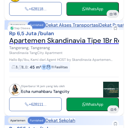
+628118...
WhatsApp
18
Dekat Akses Transportasi
Dekat Pusat 
Apartemen
Furnished
Siap Disewa
Rp 6,5 Juta /bulan
Apartemen Skandinavia Tipe 1Br Rea
Tangerang, Tangerang
Skandinavia TangCity Apartment
Hallo Bp/Ibu, Kami dari Agent HOST by Skandinavia Apartemen
#WTR #Disewakan dapat disewa perbulan/bulanan/tahunan Akses
1
1
LB
:
45 m²
11
Fasilitas
: Tol Jakarta - Tangerang...
Diperbarui 14 jam yang lalu oleh
Echa rumahbaru Tangcity
+628111...
WhatsApp
6
Dekat Sekolah
Apartemen
Furnished