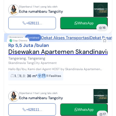
Diperbarui 1 hari yang lalu oleh
Echa rumahbaru Tangcity
+628111...
WhatsApp
16
Dekat Akses Transportasi
Dekat Pusat 
Apartemen
Furnished
Siap Disewa
Rp 5,5 Juta /bulan
Disewakan Apartemen Skandinavia Ful
Tangerang, Tangerang
Skandinavia TangCity Apartment
Hallo Bp/Ibu, Kami dari Agent HOST by Skandinavia Apartemen
#WTR #Disewakan dapat disewa perbulan/bulanan/tahunan Akses
1
1
LB
:
36 m²
11
Fasilitas
: Tol Jakarta - Tan...
Diperbarui 1 hari yang lalu oleh
Echa rumahbaru Tangcity
+628111...
WhatsApp
17