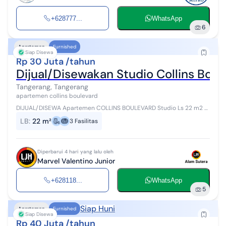
+628777...
WhatsApp
6
Apartemen
Furnished
Siap Disewa
Rp 30 Juta /tahun
Dijual/Disewakan Studio Collins Boul
Tangerang, Tangerang
apartemen collins boulevard
DIJUAL/DISEWA Apartemen COLLINS BOULEVARD Studio Ls 22 m2 Lt
18,tower *A* Hrg jual Rp 600,000,000 Hrg sewa 30 jt/ th
LB
:
22 m²
3
Fasilitas
Diperbarui 4 hari yang lalu oleh
Marvel Valentino Junior
+628118...
WhatsApp
5
Siap Huni
Apartemen
Furnished
Siap Disewa
Rp 40 Juta /tahun