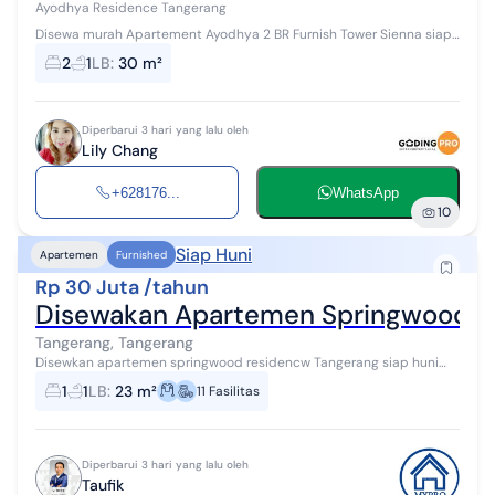
Ayodhya Residence Tangerang
Disewa murah Apartement Ayodhya 2 BR Furnish Tower Sienna siap
huni 1 thn 25 jt perthn 2 thn 20 jt perthn 3 thn 17.5 jt perthn
2
1
LB
:
30 m²
Diperbarui 3 hari yang lalu oleh
Lily Chang
+628176...
WhatsApp
10
Siap Huni
Apartemen
Furnished
Rp 30 Juta /tahun
Disewakan Apartemen Springwood R
Tangerang, Tangerang
Disewkan apartemen springwood residencw Tangerang siap huni
tinghal angkat koper rapi bagus dann terawat sekali barang2 baru
1
1
LB
:
23 m²
11
Fasilitas
Diperbarui 3 hari yang lalu oleh
Taufik