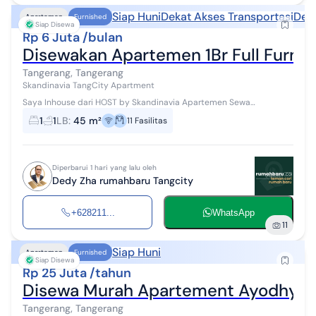
Siap Huni
Dekat Akses Transportasi
Deka
Apartemen
Furnished
Siap Disewa
Rp 6 Juta /bulan
Disewakan Apartemen 1Br Full Furnis
Tangerang, Tangerang
Skandinavia TangCity Apartment
Saya Inhouse dari HOST by Skandinavia Apartemen Sewa
Apartment Skandinavia Harga Mulai dari 5Jt / bulan #WTR
1
1
LB
:
45 m²
11
Fasilitas
#Disewakan dapat disewa perbulan/bula...
Diperbarui 1 hari yang lalu oleh
Dedy Zha rumahbaru Tangcity
+628211...
WhatsApp
11
Siap Huni
Apartemen
Furnished
Siap Disewa
Rp 25 Juta /tahun
Disewa Murah Apartement Ayodhya 2 
Tangerang, Tangerang