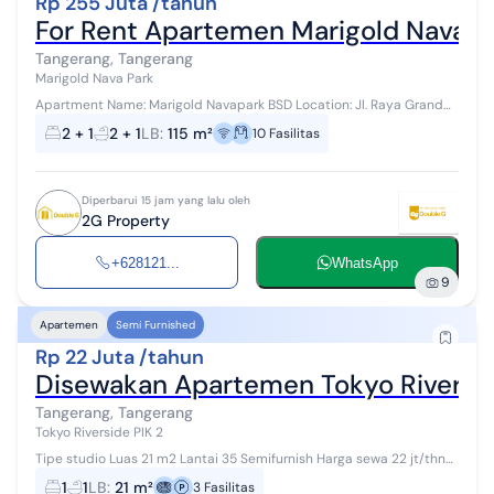
Rp 255 Juta /tahun
For Rent Apartemen Marigold Nava P
Tangerang, Tangerang
Marigold Nava Park
Apartment Name: Marigold Navapark BSD Location: Jl. Raya Grand
Boulevard BSD City, Desa Sampora, Kecamatan Cisauk, Tower / Floor
2 + 1
2 + 1
LB
:
115 m²
10
Fasilitas
/ View: 3 / Middl...
Diperbarui 15 jam yang lalu oleh
2G Property
+628121...
WhatsApp
9
Apartemen
Semi Furnished
Rp 22 Juta /tahun
Disewakan Apartemen Tokyo Riversid
Tangerang, Tangerang
Tokyo Riverside PIK 2
Tipe studio Luas 21 m2 Lantai 35 Semifurnish Harga sewa 22 jt/thn
nego Hubungi Dina Chu 0822xxxxxxxx
1
1
LB
:
21 m²
3
Fasilitas