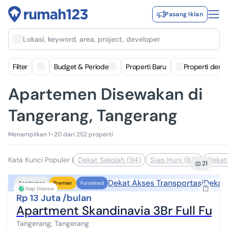
Pasang Iklan
Lokasi, keyword, area, project, developer
Filter
Budget & Periode
Properti Baru
Properti deng
Apartemen Disewakan di
Tangerang, Tangerang
Menampilkan 1-20 dari 252 properti
Kata Kunci Populer
|
Dekat Sekolah (94)
Siap Huni (85)
Dekat 
21
Dekat Akses Transportasi
Dekat 
Apartemen
Premier
Furnished
Siap Disewa
Rp 13 Juta /bulan
Apartment Skandinavia 3Br Full Furn
Tangerang, Tangerang