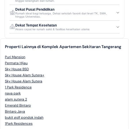
tinggal selangkah dari rumah.
Dekat Pusat Pendidikan
Rumah ideal bagi keluarga. Dekat sekolah favorit dari level TK, SMA,
hingga Universitas.
Dekat Tempat Kesehatan
Akses cepat ke rumah sakit & fasilitas kesehatan utama
Properti Lainnya di Komplek Apartemen Sekitaran Tangerang
Puri Mansion
Permata HIjau
Sky House BSD
Sky House Alam Sutera+
Sky House Alam Sutera
1 Park Residence
nava park
alam sutera 2
Emerald Bintaro
Bintaro Jaya
bukit golf pondok indah
1Park Residences