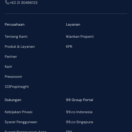
+62 21 30496123
Perusahaan
Layanan
Tentang Kami
Iklankan Properti
Produk & Layanan
KPR
Partner
Karir
Pressroom
123PropInsight
Dukungan
99 Group Portal
Kebijakan Privasi
99.co Indonesia
Syarat Penggunaan
99.co Singapura
Syarat Penggunaan Agen
SRX