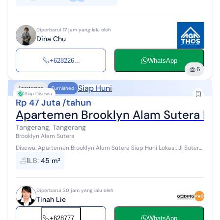
Diperbarui 17 jam yang lalu oleh
Dina Chu
+628226...
WhatsApp
6
Siap Huni
Apartemen
Furnished
Siap Disewa
Rp 47 Juta /tahun
Apartemen Brooklyn Alam Sutera Full
Tangerang, Tangerang
Brooklyn Alam Sutera
Disewa: Apartemen Brooklyn Alam Sutera Siap Huni Lokasi: Jl Sutera
Boulevard Kav 22-26 Pakualam, Tangerang Selatan, Banten Luas
1
LB
:
45 m²
tanah 45 M2 Luas...
Diperbarui 20 jam yang lalu oleh
Tinah Lie
+628777...
WhatsApp