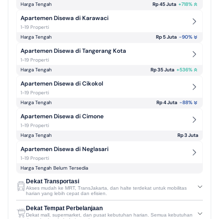
Harga Tengah
Rp 45 Juta
+
718
%
Apartemen Disewa di Karawaci
1-19 Properti
Harga Tengah
Rp 5 Juta
-90
%
Apartemen Disewa di Tangerang Kota
1-19 Properti
Harga Tengah
Rp 35 Juta
+
536
%
Apartemen Disewa di Cikokol
1-19 Properti
Harga Tengah
Rp 4 Juta
-88
%
Apartemen Disewa di Cimone
1-19 Properti
Harga Tengah
Rp 3 Juta
Apartemen Disewa di Neglasari
1-19 Properti
Harga Tengah Belum Tersedia
Dekat Transportasi
Akses mudah ke MRT, TransJakarta, dan halte terdekat untuk mobilitas
harian yang lebih cepat dan efisien.
Dekat Tempat Perbelanjaan
Dekat mall, supermarket, dan pusat kebutuhan harian. Semua kebutuhan