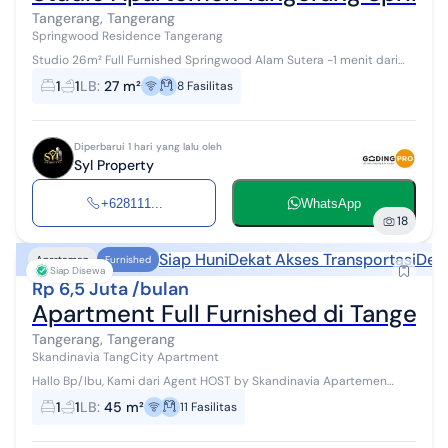
Tangerang, Tangerang
Springwood Residence Tangerang
Studio 26m² Full Furnished Springwood Alam Sutera -1 menit dari
exit tol, 2 menit ke Binus University, free shuttle bus ke Mall Alam
1
1
LB
:
27 m²
8
Fasilitas
Sutera & Binu...
Diperbarui 1 hari yang lalu oleh
Syl Property
+628111...
WhatsApp
18
Siap Huni
Dekat Akses Transportasi
Deka
Apartemen
Furnished
Siap Disewa
Rp 6,5 Juta /bulan
Apartment Full Furnished di Tangeran
Tangerang, Tangerang
Skandinavia TangCity Apartment
Hallo Bp/Ibu, Kami dari Agent HOST by Skandinavia Apartemen
#WTR #Disewakan dapat disewa perbulan/bulanan/tahunan Akses
1
1
LB
:
45 m²
11
Fasilitas
: Tol Jakarta - Tangerang...