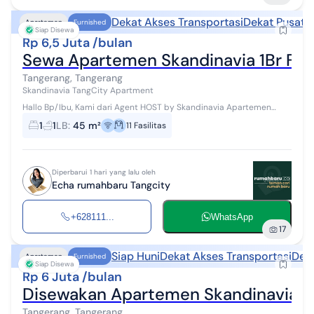
Dekat Akses Transportasi
Dekat Pusat 
Apartemen
Furnished
Siap Disewa
Rp 6,5 Juta /bulan
Sewa Apartemen Skandinavia 1Br Full
Tangerang, Tangerang
Skandinavia TangCity Apartment
Hallo Bp/Ibu, Kami dari Agent HOST by Skandinavia Apartemen
#WTR #Disewakan dapat disewa perbulan/bulanan/tahunan Akses
1
1
LB
:
45 m²
11
Fasilitas
: Tol Jakarta - Tangerang...
Diperbarui 1 hari yang lalu oleh
Echa rumahbaru Tangcity
+628111...
WhatsApp
17
Siap Huni
Dekat Akses Transportasi
Deka
Apartemen
Furnished
Siap Disewa
Rp 6 Juta /bulan
Disewakan Apartemen Skandinavia 1Br
Tangerang, Tangerang