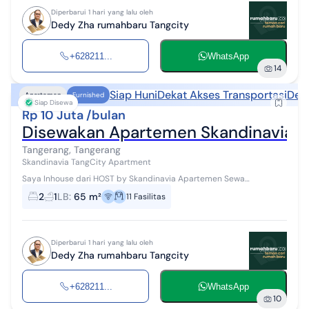
Diperbarui 1 hari yang lalu oleh
Dedy Zha rumahbaru Tangcity
+628211...
WhatsApp
14
Siap Huni
Dekat Akses Transportasi
Deka
Apartemen
Furnished
Siap Disewa
Rp 10 Juta /bulan
Disewakan Apartemen Skandinavia Ful
Tangerang, Tangerang
Skandinavia TangCity Apartment
Saya Inhouse dari HOST by Skandinavia Apartemen Sewa
Apartment Skandinavia Harga Mulai dari 5Jt / bulan #WTR
2
1
LB
:
65 m²
11
Fasilitas
#Disewakan dapat disewa perbulan/bula...
Diperbarui 1 hari yang lalu oleh
Dedy Zha rumahbaru Tangcity
+628211...
WhatsApp
10