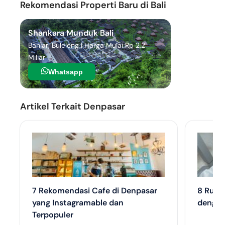
Rekomendasi Properti Baru di Bali
Shankara Munduk Bali
Banjar, Buleleng | Harga Mulai Rp 2,2
Miliar
Whatsapp
Artikel Terkait Denpasar
7 Rekomendasi Cafe di Denpasar
8 Ruma
yang Instagramable dan
dengan
Terpopuler