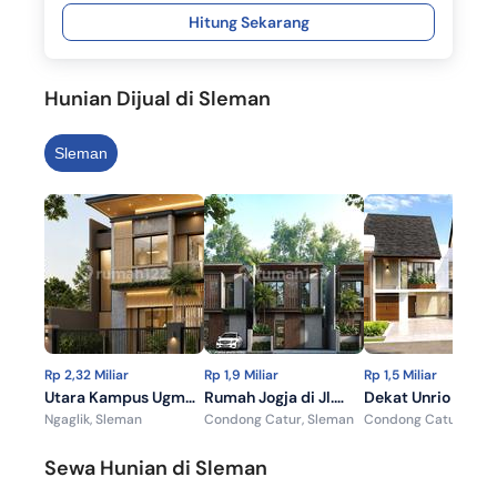
Hitung Sekarang
Hunian Dijual di Sleman
Sleman
Rp 2,32 Miliar
Rp 1,9 Miliar
Rp 1,5 Miliar
Utara Kampus Ugm
Rumah Jogja di Jl.
Dekat Unrio Iklan
Ngaglik, Sleman
Condong Catur, Sleman
Condong Catur, Sle
Rumah Jogja di Jl.
Kaliurang Km.7 5
Rumah Dijual Jogj
Kaliurang Km.9
Menit Kampus Ugm
Jl. Wedomartani
Sewa Hunian di Sleman