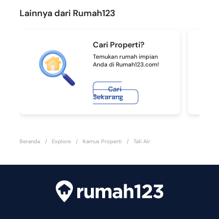
Lainnya dari Rumah123
Cari Properti?
Temukan rumah impian
Anda di Rumah123.com!
Cari
Sekarang
Beranda
/
Explore
/
Kamus Properti
/
Tali Air