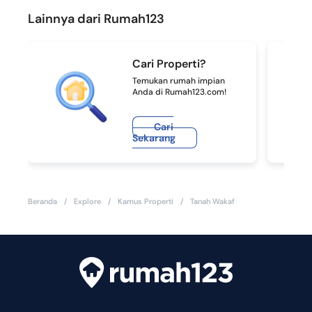
Lainnya dari Rumah123
Cari Properti?
Temukan rumah impian
Anda di Rumah123.com!
Cari
Sekarang
Beranda
/
Explore
/
Kamus Properti
/
Tanah Wakaf