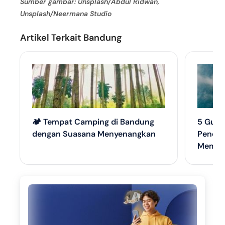
Sumber gambar: Unsplash/Abdul Ridwan,
Unsplash/Neermana Studio
Artikel Terkait Bandung
🏕️ Tempat Camping di Bandung
5 Gunu
dengan Suasana Menyenangkan
Pendak
Memes