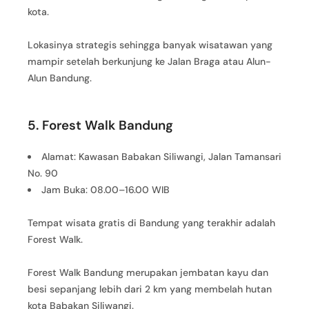
kota.
Lokasinya strategis sehingga banyak wisatawan yang
mampir setelah berkunjung ke Jalan Braga atau Alun-
Alun Bandung.
5. Forest Walk Bandung
Alamat: Kawasan Babakan Siliwangi, Jalan Tamansari
No. 90
Jam Buka: 08.00–16.00 WIB
Tempat wisata gratis di Bandung yang terakhir adalah
Forest Walk.
Forest Walk Bandung merupakan jembatan kayu dan
besi sepanjang lebih dari 2 km yang membelah hutan
kota Babakan Siliwangi.