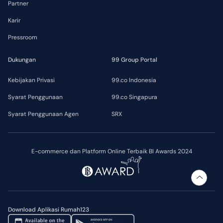
Partner
Karir
Pressroom
Dukungan
99 Group Portal
Kebijakan Privasi
99.co Indonesia
Syarat Penggunaan
99.co Singapura
Syarat Penggunaan Agen
SRX
E-commerce dan Platform Online Terbaik BI Awards 2024
Download Aplikasi Rumah123