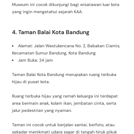
Museum ini cocok dikunjungi bagi wisatawan luar kota
yang ingin mengetahui sejarah KAA.
4. Taman Balai Kota Bandung
Alamat: Jalan Wastukencana No. 2, Babakan Ciamis,
Kecamatan Sumur Bandung, Kota Bandung
Jam Buka: 24 jam
Taman Balai Kota Bandung merupakan ruang terbuka
hijau di pusat kota.
Ruang terbuka hijau yang ramah keluarga ini terdapat
area bermain anak, kolam ikan, jembatan cinta, serta
jalur pedestrian yang nyaman.
Taman ini cocok untuk berjalan santai, berfoto, atau
sekadar menikmati udara segar di tengah hiruk pikuk