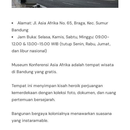
Alamat: Jl. Asia Afrika No. 65, Braga, Kec. Sumur
Bandung
Jam Buka: Selasa, Kamis, Sabtu, Minggu: 09.00-
12.00 & 13.00-15.00 WIB (tutup Senin, Rabu, Jumat,
dan libur nasional)
Museum Konferensi Asia Afrika adalah tempat wisata
di Bandung yang gratis.
Tempat ini menyimpan kisah heroik perjuangan
kemerdekaan dengan koleksi foto, dokumen, dan ruang
pertemuan bersejarah.
Bangunan bergaya kolonialnya menawarkan suasana
yang instaramable.