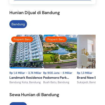
Hunian Dijual di Bandung
Bandung
Properti Baru
Properti Baru
Rp 1,4 Miliar - 3,74 Miliar
Rp 900 Juta - 5 Miliar
Rp 1,3 Miliar
Landmark Residence
Podomoro Park
Brand New Bandu
Bandung Kota, Bandung
Buah Batu, Bandung
Sukajadi, Bandung
Bandung
BR Apartment For
Sale
Sewa Hunian di Bandung