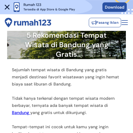
Rumah 123
Download
Tersedia di App Store & Google Play
Pasang Iklan
5 Rekomendasi Tempat
Wisata di Bandung yang
Gratis
Sejumlah tempat wisata di Bandung yang gratis
menjadi destinasi favorit wisatawan yang ingin hemat
biaya saat liburan di Bandung.
Tidak hanya terkenal dengan tempat wisata modern
berbayar, ternyata ada banyak tempat wisata di
Bandung
yang gratis untuk dikunjungi.
Tempat-tempat ini cocok untuk kamu yang ingin