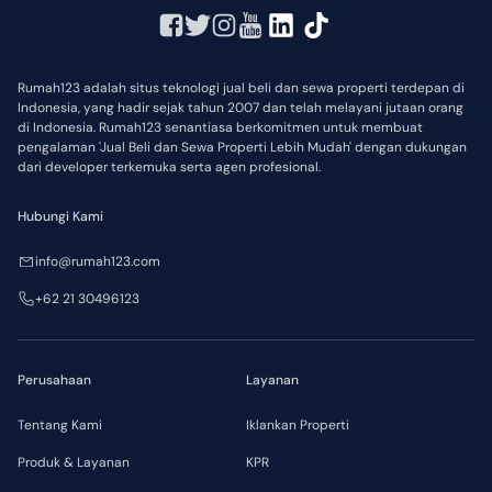
Rumah123 adalah situs teknologi jual beli dan sewa properti terdepan di
Indonesia, yang hadir sejak tahun 2007 dan telah melayani jutaan orang
di Indonesia. Rumah123 senantiasa berkomitmen untuk membuat
pengalaman 'Jual Beli dan Sewa Properti Lebih Mudah' dengan dukungan
dari developer terkemuka serta agen profesional.
Hubungi Kami
info@rumah123.com
+62 21 30496123
Perusahaan
Layanan
Tentang Kami
Iklankan Properti
Produk & Layanan
KPR