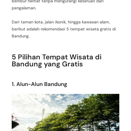
berlibur hemat tanpa mengurangi keseruan dan
pengalaman.
Dari taman kota, jalan ikonik, hingga kawasan alam,
berikut adalah rekomendasi 5 tempat wisata gratis di
Bandung.
5 Pilihan Tempat Wisata di
Bandung yang Gratis
1. Alun-Alun Bandung