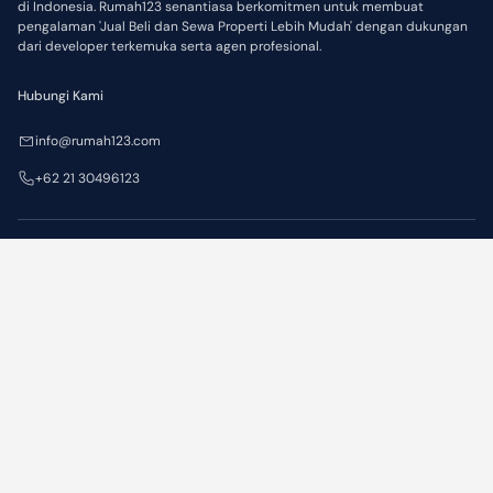
di Indonesia. Rumah123 senantiasa berkomitmen untuk membuat
pengalaman 'Jual Beli dan Sewa Properti Lebih Mudah' dengan dukungan
dari developer terkemuka serta agen profesional.
Hubungi Kami
info@rumah123.com
+62 21 30496123
Perusahaan
Layanan
Kembali
Tentang Kami
Iklankan Properti
Produk & Layanan
KPR
Partner
Karir
Pressroom