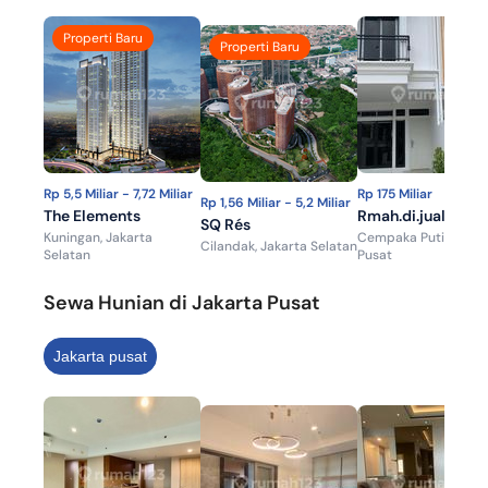
Properti Baru
Properti Baru
Rp 5,5 Miliar - 7,72 Miliar
Rp 175 Miliar
Rp 1,56 Miliar - 5,2 Miliar
The Elements
Rmah.di.jual Mew
SQ Rés
Kuningan, Jakarta
Cempaka Putih, Jaka
Lokasi Strategis d
Cilandak, Jakarta Selatan
Selatan
Pusat
Cempaka Putih.d
Rs Islam
Sewa Hunian di Jakarta Pusat
Jakarta pusat