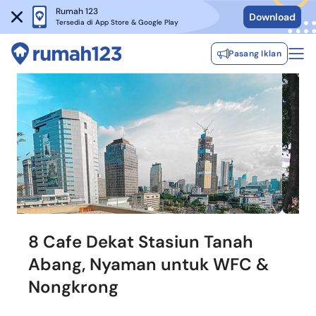
Rumah 123
Download
Tersedia di App Store & Google Play
Pasang Iklan
8 Cafe Dekat Stasiun Tanah
Abang, Nyaman untuk WFC &
Nongkrong