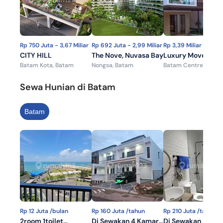
Rp 750 Juta - 3,67 Miliar
Rp 692 Juta - 2,99 Miliar
Rp 3,39 Miliar
CITY HILL
The Nove, Nuvasa Bay
Luxury Move-In
Batam Kota, Batam
Nongsa, Batam
Batam Centre, Bata
Ready Home In A
Prime Location
Sewa Hunian di Batam
Batam
Rp 12 Juta /bulan
Rp 160 Juta /tahun
Rp 210 Juta /tahun
2room 1toilet
Di Sewakan 4 Kamar
Di Sewakan Ruma