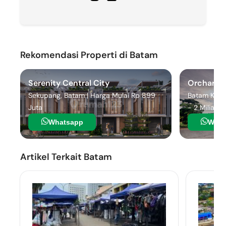
Rekomendasi Properti di Batam
Serenity Central City
Orchard 
Sekupang, Batam | Harga Mulai Rp 899
Batam Kota
Juta
- 2 Miliar
Whatsapp
What
Artikel Terkait Batam