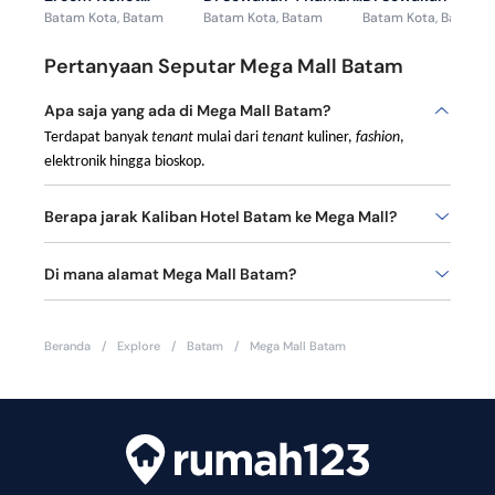
Batam Kota, Batam
Batam Kota, Batam
Batam Kota, Batam
Harbour Bay
5 Toilet Rumah Elite
Elite Sukajadi Ta
Apartment Sea View
Sukajadi Taman Golf
Golf Residence 1 F
Pertanyaan Seputar Mega Mall Batam
Fuly Furnish
Residence 2
Furnished
12jt/month
Apa saja yang ada di Mega Mall Batam?
Terdapat banyak
tenant
mulai dari
tenant
kuliner,
fashion
,
elektronik hingga bioskop.
Berapa jarak Kaliban Hotel Batam ke Mega Mall?
Jarak antara keduanya hanya 2.1 km atau 6 menit berkendara
Di mana alamat Mega Mall Batam?
Di Jalan Engku Putri No.1, Belian, Kecamatan Batam, Kota
Batam, Kepulauan Riau.
Beranda
/
Explore
/
Batam
/
Mega Mall Batam