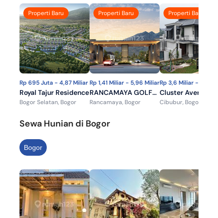
Properti Baru
Properti Baru
Properti Baru
Rp 695 Juta - 4,87 Miliar
Rp 1,41 Miliar - 5,96 Miliar
Rp 3,6 Miliar - 6,6 Mi
Royal Tajur Residence
RANCAMAYA GOLF
Cluster Averon Ko
Bogor Selatan, Bogor
Rancamaya, Bogor
Cibubur, Bogor
ESTATE
Wisata Cibubur
Sewa Hunian di Bogor
Bogor