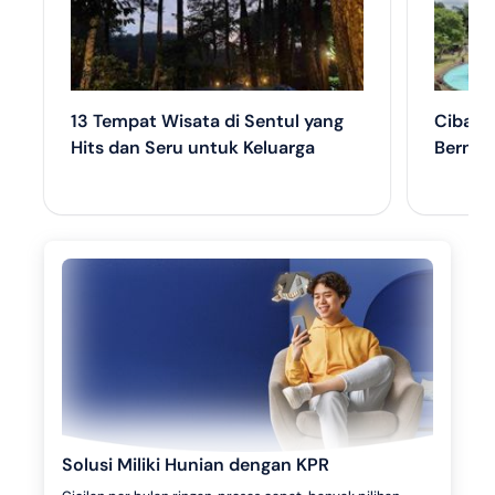
13 Tempat Wisata di Sentul yang
Cibalu
Hits dan Seru untuk Keluarga
Bernua
Solusi Miliki Hunian dengan KPR