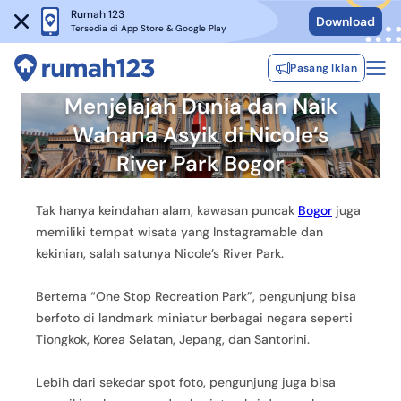
Rumah 123
Download
Tersedia di App Store & Google Play
Pasang Iklan
Menjelajah Dunia dan Naik
Wahana Asyik di Nicole’s
River Park Bogor
Tak hanya keindahan alam, kawasan puncak
Bogor
juga
memiliki tempat wisata yang Instagramable dan
kekinian, salah satunya Nicole’s River Park.
Bertema “One Stop Recreation Park”, pengunjung bisa
berfoto di landmark miniatur berbagai negara seperti
Tiongkok, Korea Selatan, Jepang, dan Santorini.
Lebih dari sekedar spot foto, pengunjung juga bisa