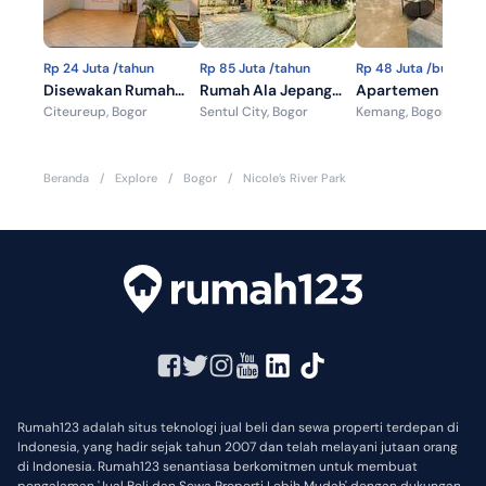
Rp 24 Juta /tahun
Rp 85 Juta /tahun
Rp 48 Juta /bulan
Disewakan Rumah
Rumah Ala Jepang
Apartemen Infinit
Citeureup, Bogor
Sentul City, Bogor
Kemang, Bogor
Siap Huni Graha
Furnish, Depan
Tower For Rent
Puspasari 1 -
Taman, 2 Lantai View
Citeureup,
Gunung
Beranda
/
Explore
/
Bogor
/
Nicole’s River Park
Kabupaten Bogor
Rumah123 adalah situs teknologi jual beli dan sewa properti terdepan di
Indonesia, yang hadir sejak tahun 2007 dan telah melayani jutaan orang
di Indonesia. Rumah123 senantiasa berkomitmen untuk membuat
pengalaman 'Jual Beli dan Sewa Properti Lebih Mudah' dengan dukungan