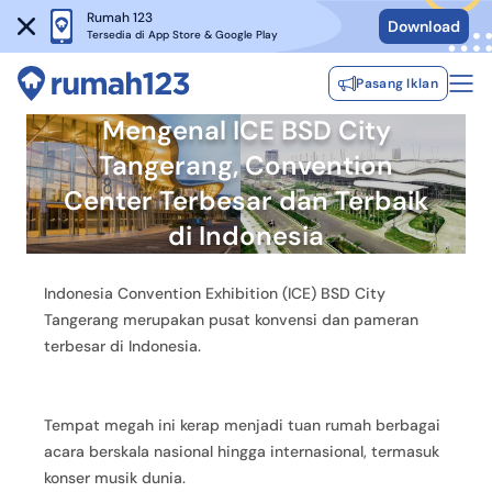
Rumah 123
Download
Tersedia di App Store & Google Play
Pasang Iklan
Mengenal ICE BSD City
Tangerang, Convention
Center Terbesar dan Terbaik
di Indonesia
Indonesia Convention Exhibition (ICE) BSD City
Tangerang merupakan pusat konvensi dan pameran
terbesar di Indonesia.
Tempat megah ini kerap menjadi tuan rumah berbagai
acara berskala nasional hingga internasional, termasuk
konser musik dunia.