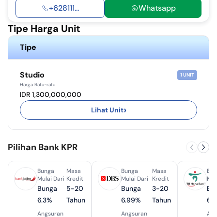
+628111...
Whatsapp
Tipe Harga Unit
Tipe
Studio
1
UNIT
Harga Rata-rata
IDR 1,300,000,000
›
Lihat Unit
Pilihan Bank KPR
Bunga
Masa
Bunga
Masa
Bun
Mulai Dari
Kredit
Mulai Dari
Kredit
Mul
Bunga
5-20
Bunga
3-20
Bu
6.3%
Tahun
6.99%
Tahun
6.
Angsuran
Angsuran
Ang