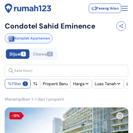
Pasang Iklan
Condotel Sahid Eminence
Komplek Apartemen
Dijual
Disewa
1
0
Filter
Properti Baru
Harga
Luas Tanah
Lu
1
Menampilkan 1-1 dari 1 properti
-13%