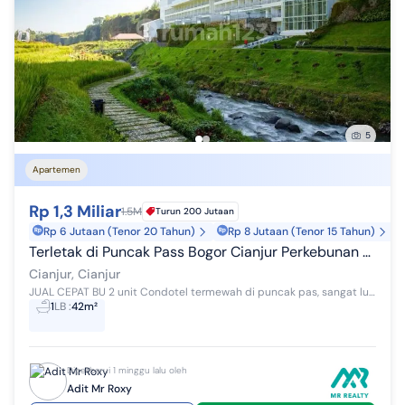
5
Apartemen
Rp 1,3 Miliar
1.5M
Turun 200 Jutaan
Rp 6 Jutaan (Tenor 20 Tahun)
Rp 8 Jutaan (Tenor 15 Tahun)
Terletak di Puncak Pass Bogor Cianjur Perkebunan Teh
Cianjur, Cianjur
JUAL CEPAT BU 2 unit Condotel termewah di puncak pas, sangat lux, hadap bukit, fasilitas lengkap, taman bermain, restoran, hotel, saat ini sdh te...
1
LB
:
42m²
Diperbarui 1 minggu lalu oleh
Adit Mr Roxy