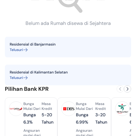
Belum ada Rumah disewa di Sejahtera
Residensial
di
Banjarmasin
Telusuri
Residensial
di
Kalimantan Selatan
Telusuri
Pilihan Bank KPR
Bunga
Masa
Bunga
Masa
Bun
Mulai Dari
Kredit
Mulai Dari
Kredit
Mul
Bunga
5-20
Bunga
3-20
Bu
6.3%
Tahun
6.99%
Tahun
6.
Angsuran
Angsuran
Ang
mulai dari
mulai dari
mul