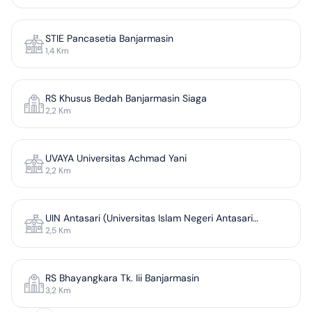
STIE Pancasetia Banjarmasin
1,4
Km
RS Khusus Bedah Banjarmasin Siaga
2,2
Km
UVAYA Universitas Achmad Yani
2,2
Km
UIN Antasari (Universitas Islam Negeri Antasari
2,5
Km
Banjarmasin) Kampus I
RS Bhayangkara Tk. Iii Banjarmasin
3,2
Km