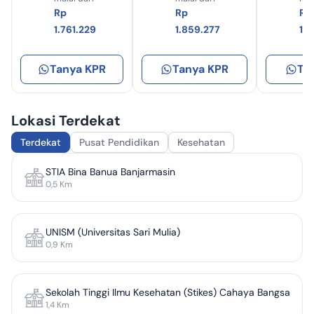
Rp
Rp
Rp
1.761.229
1.859.277
1.
Tanya KPR
Tanya KPR
Ta
Lokasi Terdekat
Terdekat
Pusat Pendidikan
Kesehatan
STIA Bina Banua Banjarmasin
0,5
Km
UNISM (Universitas Sari Mulia)
0,9
Km
Sekolah Tinggi Ilmu Kesehatan (Stikes) Cahaya Bangsa
1,4
Km