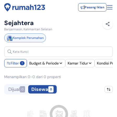
Pasang Iklan
Sejahtera
Banjarmasin, Kalimantan Selatan
Komplek Perumahan
Filter
Budget & Periode
Kamar Tidur
Kondisi Pra
1
Menampilkan 0-0 dari 0 properti
Dijual
Disewa
0
0