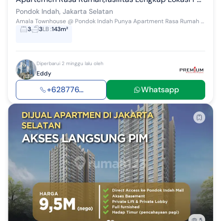
Pondok Indah, Jakarta Selatan
Amala Townhouse @ Pondok Indah Punya Apartment Rasa Rumah Yang Bisa Parkir Persis Di Depan Rumah Hanya Di Amala Townhouse Yang Berada Di Bawah Tow...
3
3
LB
:
143m²
Diperbarui 2 minggu lalu oleh
Eddy
+628776...
Whatsapp
5