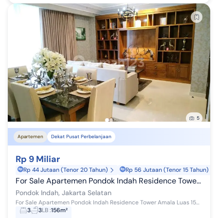
5
Apartemen
Dekat Pusat Perbelanjaan
Rp 9 Miliar
Rp 44 Jutaan (Tenor 20 Tahun)
Rp 56 Jutaan (Tenor 15 Tahun)
For Sale Apartemen Pondok Indah Residence Tower Amala
Pondok Indah, Jakarta Selatan
For Sale Apartemen Pondok Indah Residence Tower Amala Luas 156 m2 SHM 3+1 Bedroom 3+1 Bathroom Dining Room. Living Room, Wet& Dry Kitch...
3
3
LB
:
156m²