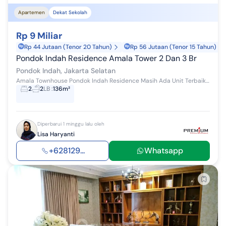
Apartemen
Dekat Sekolah
Rp 9 Miliar
Rp 44 Jutaan (Tenor 20 Tahun)
Rp 56 Jutaan (Tenor 15 Tahun)
Pondok Indah Residence Amala Tower 2 Dan 3 Br
Pondok Indah, Jakarta Selatan
Amala Townhouse Pondok Indah Residence Masih Ada Unit Terbaik Townhouse Exclusive di Pondok Indah ! Punya rumah di Pondok Indah bukan impian lagi....
2
2
LB
:
136m²
Diperbarui 1 minggu lalu oleh
Lisa Haryanti
+628129...
Whatsapp