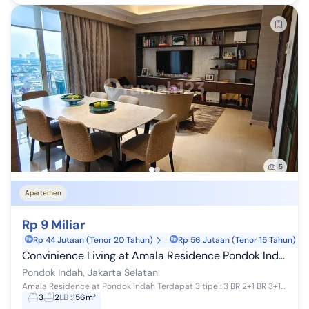
5
Apartemen
Rp 9 Miliar
Rp 44 Jutaan (Tenor 20 Tahun)
Rp 56 Jutaan (Tenor 15 Tahun)
Convinience Living at Amala Residence Pondok Indah
Pondok Indah, Jakarta Selatan
Amala Residence at Pondok Indah Terdapat 3 tipe : 3 BR 2+1 BR 3+1 BR Luasan 156 sqm Parking lot 2 mobil Semi furnished : AC ducting Wardrobe Kit...
3
2
LB
:
156m²