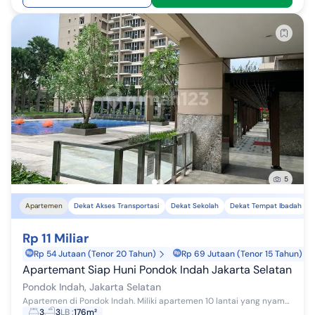
5
Apartemen
Dekat Akses Transportasi
Dekat Sekolah
Dekat Tempat Ibadah
Rp 11 Miliar
Rp 54 Jutaan (Tenor 20 Tahun)
Rp 69 Jutaan (Tenor 15 Tahun)
Apartemant Siap Huni Pondok Indah Jakarta Selatan
Pondok Indah, Jakarta Selatan
Apartemen di Pondok Indah. Miliki apartemen 10 lantai yang nyaman ini, dijual menawarkan lingkungan fasilitas yang lengkap, cocok untuk Anda yang...
3
3
LB
:
176m²