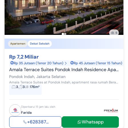
5
Apartemen
Dekat Sekolah
Rp 7,2 Miliar
Rp 35 Jutaan (Tenor 20 Tahun)
Rp 45 Jutaan (Tenor 15 Tahun)
Amala Terrace Suites Pondok Indah Residence Apartment Rasa Rumah
Pondok Indah, Jakarta Selatan
Amala Terrace Suites at Pondok Indah, apartment rasa rumah Berada dibawah tower Amala Residences Pondok Indah Dengan lahan parkir berada tepat dep...
3
3
LB
:
176m²
Diperbarui 15 jam lalu oleh
Farida
+628387...
Whatsapp