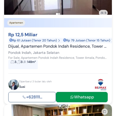
5
Apartemen
Rp 12,5 Miliar
Rp 61 Jutaan (Tenor 20 Tahun)
Rp 79 Jutaan (Tenor 15 Tahun)
Dijual, Apartemen Pondok Indah Residence, Tower Amala,3 Br
Pondok Indah, Jakarta Selatan
For Sale, Apartemen Pondok Indah Residence, Tower Amala, Pondok Indah, Jaksel Luas 148,78 m2 3 BR Low floor Harga Rp 12,5M
3
3
LB
:
148m²
Diperbarui 3 bulan lalu oleh
Susi
+628111...
Whatsapp