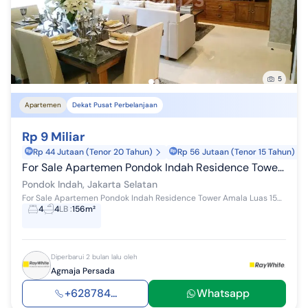
5
Apartemen
Dekat Pusat Perbelanjaan
Rp 9 Miliar
Rp 44 Jutaan (Tenor 20 Tahun)
Rp 56 Jutaan (Tenor 15 Tahun)
For Sale Apartemen Pondok Indah Residence Tower Amala _ Jw
Pondok Indah, Jakarta Selatan
For Sale Apartemen Pondok Indah Residence Tower Amala Luas 156 m2 SHM 3+1 Bedroom 3+1 Bathroom Dining Room. Living Room, Wet& Dry Kitchen, Pant...
4
4
LB
:
156m²
Diperbarui 2 bulan lalu oleh
Agmaja Persada
+628784...
Whatsapp