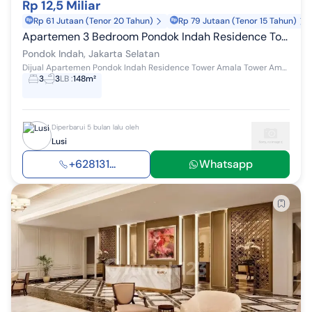
Rp 12,5 Miliar
Rp 61 Jutaan (Tenor 20 Tahun)
Rp 79 Jutaan (Tenor 15 Tahun)
Apartemen 3 Bedroom Pondok Indah Residence Tower Amala
Pondok Indah, Jakarta Selatan
Dijual Apartemen Pondok Indah Residence Tower Amala Tower Amala Gross 176m / nett 148m 3 Bedroom Listrik 10.600 Semi Furnished
3
3
LB
:
148m²
Diperbarui 5 bulan lalu oleh
Lusi
+628131...
Whatsapp