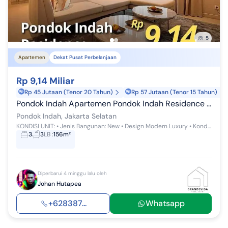
5
Apartemen
Dekat Pusat Perbelanjaan
Rp 9,14 Miliar
Rp 45 Jutaan (Tenor 20 Tahun)
Rp 57 Jutaan (Tenor 15 Tahun)
Pondok Indah Apartemen Pondok Indah Residence Tower Amala, Brand New 3BR, Semi Furnished
Pondok Indah, Jakarta Selatan
KONDISI UNIT: • Jenis Bangunan: New • Design Modern Luxury • Kondisi Bangunan: Sangat Terawat, Full Fasilitas • SEMI FURNISHED ————...
3
3
LB
:
156m²
Diperbarui 4 minggu lalu oleh
Johan Hutapea
+628387...
Whatsapp