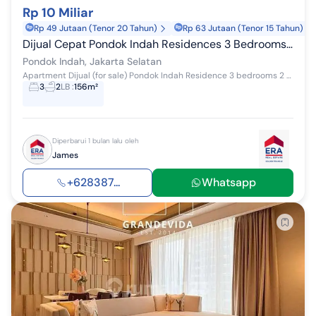
Rp 10 Miliar
Rp 49 Jutaan (Tenor 20 Tahun)
Rp 63 Jutaan (Tenor 15 Tahun)
Dijual Cepat Pondok Indah Residences 3 Bedrooms 156m2 Furnished Amala Tower 
Pondok Indah, Jakarta Selatan
Apartment Dijual (for sale) Pondok Indah Residence 3 bedrooms 2 bathrooms 1 maid room 1 maid bathroom Amala tower size: 156m2 selling price: Rp 10...
3
2
LB
:
156m²
Diperbarui 1 bulan lalu oleh
James
+628387...
Whatsapp