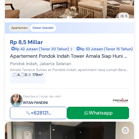
5
Apartemen
Dekat Sekolah
Rp 8,5 Miliar
Rp 42 Jutaan (Tenor 20 Tahun)
Rp 53 Jutaan (Tenor 15 Tahun)
Apartement Pondok Indah Tower Amala Siap Huni Semi Furnish
Pondok Indah, Jakarta Selatan
Amala Terrace Suites at Pondok Indah, apartment rasa rumah Berada dibawah tower Amala Residences Pondok Indah Dengan lahan parkir berada tepat dep...
4
3
LB
:
179m²
Diperbarui 1 bulan lalu oleh
INTAN PANDINI
+628121...
Whatsapp