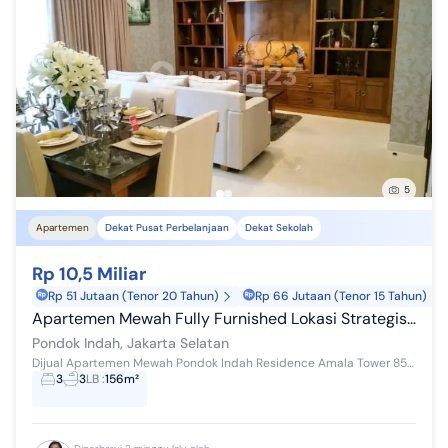
5
Apartemen
Dekat Pusat Perbelanjaan
Dekat Sekolah
Rp 10,5 Miliar
Rp 51 Jutaan (Tenor 20 Tahun)
Rp 66 Jutaan (Tenor 15 Tahun)
Apartemen Mewah Fully Furnished Lokasi Strategis Di Pondok Indah
Pondok Indah, Jakarta Selatan
Dijual Apartemen Mewah Pondok Indah Residence Amala Tower 856AZ - Ukuran total: 156 m² - Kamar Tidur: 3 + 1 - Kamar Mandi: 3 + 1 - Ruangan Lain: ...
3
3
LB
:
156m²