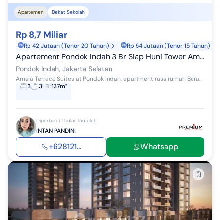
Apartemen
Dekat Sekolah
Rp 8,7 Miliar
Rp 42 Jutaan (Tenor 20 Tahun)
Rp 54 Jutaan (Tenor 15 Tahun)
Apartement Pondok Indah 3 Br Siap Huni Tower Amala
Pondok Indah, Jakarta Selatan
Amala Terrace Suites at Pondok Indah, apartment rasa rumah Berada dibawah tower Amala Residences Pondok Indah Dengan lahan parkir berada tepat dep...
3
3
LB
:
137m²
Diperbarui 1 bulan lalu oleh
INTAN PANDINI
+628121...
Whatsapp