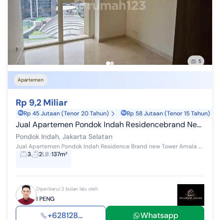
5
Apartemen
Rp 9,2 Miliar
Rp 45 Jutaan (Tenor 20 Tahun)
Rp 58 Jutaan (Tenor 15 Tahun)
Jual Apartemen Pondok Indah Residencebrand New Tower Amala Jual Pondok Indah Residence Jakarta Selatan
Pondok Indah, Jakarta Selatan
Jual Apartemen Pondok Indah Residence Brand new Tower Amala Lantai Middle Size 156,81 m² ( 137 m² net size ) 3 Bedroom +1 2 Bathroom +1 City v...
3
2
LB
:
137m²
Diperbarui 2 bulan lalu oleh
I PENG
+628128...
Whatsapp