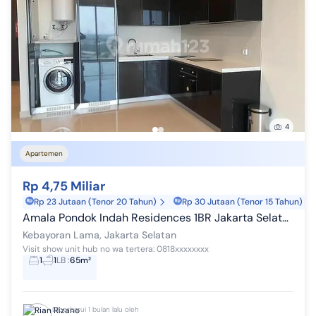
4
Apartemen
Rp 4,75 Miliar
Rp 23 Jutaan (Tenor 20 Tahun)
Rp 30 Jutaan (Tenor 15 Tahun)
Amala Pondok Indah Residences 1BR Jakarta Selatan
Kebayoran Lama, Jakarta Selatan
Visit show unit hub no wa tertera: 0818xxxxxxxx
1
1
LB
:
65m²
Diperbarui 1 bulan lalu oleh