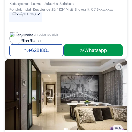
Kebayoran Lama, Jakarta Selatan
Pondok Indah Residence 2Br 110M Visit Showunit: 0818xxxxxxxx
2
2
LB
:
110m²
Diperbarui 1 bulan lalu oleh
Rian Rizano
+628180...
Whatsapp
5