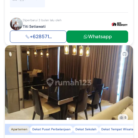
Diperbarui 3 bulan lalu oleh
Titi Setiawati
+628571...
Whatsapp
5
Apartemen
Dekat Pusat Perbelanjaan
Dekat Sekolah
Dekat Tempat Wisata