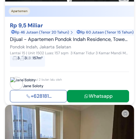
Apartemen
Rp 9,5 Miliar
Rp 46 Jutaan (Tenor 20 Tahun)
Rp 60 Jutaan (Tenor 15 Tahun)
Dijual - Apartemen Pondok Indah Residence, Tower Amala
Pondok Indah, Jakarta Selatan
Lantai 15 | Unit 1502 Luas: 157 sqm ️ 3 Kamar Tidur 3 Kamar Mandi Maid Area ️ Fully Furnished Hadap Timur 1 Lot Parkir Harga: 9,5 M (nego...
3
3
LB
:
157m²
Diperbarui 2 bulan lalu oleh
Jane Soloty
+628181...
Whatsapp