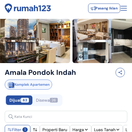
Pasang Iklan
Amala Pondok Indah
Komplek Apartemen
Dijual
Disewa
63
26
Filter
Properti Baru
Harga
Luas Tanah
Lu
1