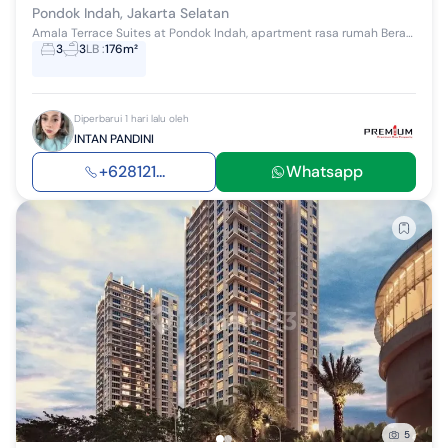
Pondok Indah, Jakarta Selatan
Amala Terrace Suites at Pondok Indah, apartment rasa rumah Berada dibawah tower Amala Residences Pondok Indah Dengan lahan parkir berada tepat dep...
3
3
LB
:
176m²
Diperbarui 1 hari lalu oleh
INTAN PANDINI
+628121...
Whatsapp
5