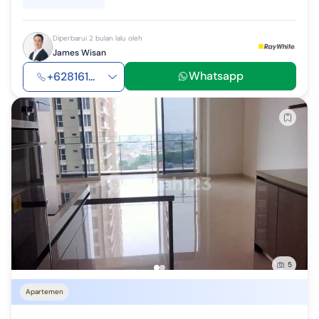
Diperbarui 2 bulan lalu oleh
James Wisan
Whatsapp
+628161...
5
Apartemen