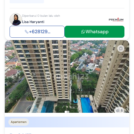
Diperbarui 0 bulan lalu oleh
Lisa Haryanti
+628129...
Whatsapp
5
Apartemen