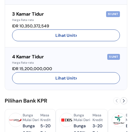
3 Kamar Tidur
51
UNIT
Harga Rata-rata
IDR 10,350,372,549
›
Lihat Unit
4 Kamar Tidur
5
UNIT
Harga Rata-rata
IDR 15,200,000,000
›
Lihat Unit
Pilihan Bank KPR
Bunga
Masa
Bunga
Masa
Bun
Mulai Dari
Kredit
Mulai Dari
Kredit
Mul
Bunga
5-20
Bunga
3-20
Bu