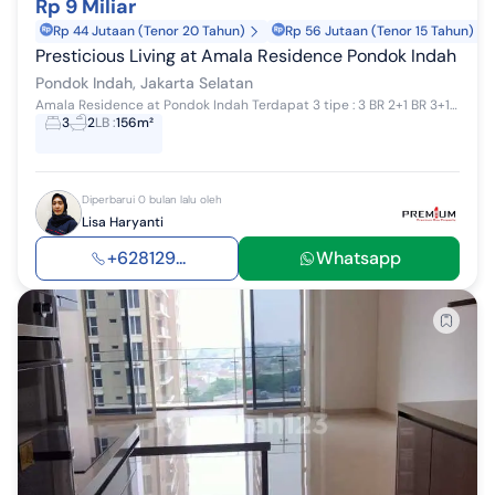
Rp 9 Miliar
Rp 44 Jutaan (Tenor 20 Tahun)
Rp 56 Jutaan (Tenor 15 Tahun)
Presticious Living at Amala Residence Pondok Indah
Pondok Indah, Jakarta Selatan
Amala Residence at Pondok Indah Terdapat 3 tipe : 3 BR 2+1 BR 3+1 BR Luasan 156 sqm Parking lot 2 mobil Semi furnished : AC ducting Wardrobe Kit...
3
2
LB
:
156m²
Diperbarui 0 bulan lalu oleh
Lisa Haryanti
+628129...
Whatsapp