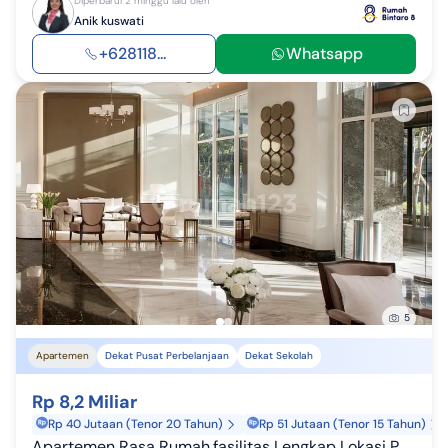
Diperbarui 2 minggu lalu oleh
Anik kuswati
+628118...
Whatsapp
5
Apartemen
Dekat Pusat Perbelanjaan
Dekat Sekolah
Rp 8,2 Miliar
Rp 40 Jutaan (Tenor 20 Tahun)
Rp 51 Jutaan (Tenor 15 Tahun)
Apartemen Rasa Rumah,fasilitas Lengkap Lokasi Pondok Indah Jaksel