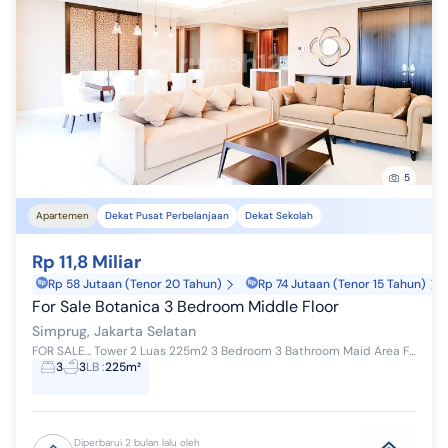
5
Apartemen
Dekat Pusat Perbelanjaan
Dekat Sekolah
Rp 11,8 Miliar
Rp 58 Jutaan (Tenor 20 Tahun)
Rp 74 Jutaan (Tenor 15 Tahun)
For Sale Botanica 3 Bedroom Middle Floor
Simprug, Jakarta Selatan
FOR SALE... Tower 2 Luas 225m2 3 Bedroom 3 Bathroom Maid Area Fully Furnished High Floor Selling Price : IDR 11.8 Miliar Tersedia unit murah apa...
3
3
LB
:
225m²
Diperbarui 2 bulan lalu oleh