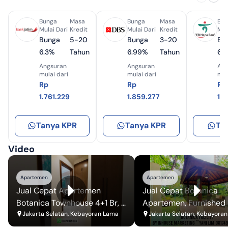
Bunga
Masa
Bunga
Masa
Bun
Mulai Dari
Kredit
Mulai Dari
Kredit
Mul
Bunga
5-20
Bunga
3-20
Bu
6.3%
Tahun
6.99%
Tahun
6.
Angsuran
Angsuran
Ang
mulai dari
mulai dari
mul
Rp
Rp
Rp
1.761.229
1.859.277
1.
Tanya KPR
Tanya KPR
Ta
Video
Apartemen
Apartemen
Jual Cepat Apartemen
Jual Cepat Botanica
Botanica Townhouse 4+1 Br, 2
Apartemen, Furnished 2
Storey, Bagus
Jakarta Selatan, Kebayoran Lama
195 Sqm, Bagus
Jakarta Selatan, Kebayora