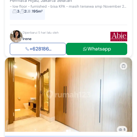
Permata Hijau, Jakarta Selatan
- low floor - furnished - bisa KPA - masih tersewa smp November 2026
3
2
LB
:
195m²
Diperbarui 5 hari lalu oleh
Irene
+628186...
Whatsapp
5