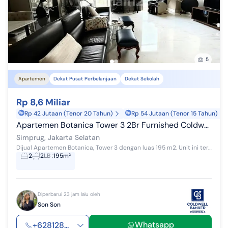
5
Apartemen
Dekat Pusat Perbelanjaan
Dekat Sekolah
Rp 8,6 Miliar
Rp 42 Jutaan (Tenor 20 Tahun)
Rp 54 Jutaan (Tenor 15 Tahun)
Apartemen Botanica Tower 3 2Br Furnished Coldwell Banker
Simprug, Jakarta Selatan
Dijual Apartemen Botanica, Tower 3 dengan luas 195 m2. Unit ini terdiri dari 2 kamar tidur, 2 kamar mandi, study room, maid area. Unit ini terletak...
2
2
LB
:
195m²
Diperbarui 23 jam lalu oleh
Son Son
Whatsapp
+628128...