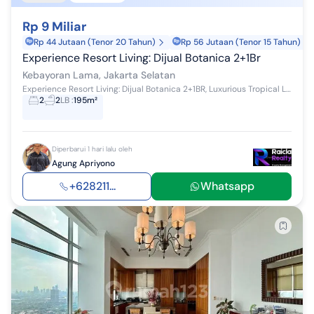
Rp 9 Miliar
Rp 44 Jutaan (Tenor 20 Tahun)
Rp 56 Jutaan (Tenor 15 Tahun)
Experience Resort Living: Dijual Botanica 2+1Br
Kebayoran Lama, Jakarta Selatan
Experience Resort Living: Dijual Botanica 2+1BR, Luxurious Tropical Living Kamar Tidur: 2+1 Kamar Mandi: 2 Kamar Tidur ART: 1 Kamar Mandi ART: 1 Si...
2
2
LB
:
195m²
Diperbarui 1 hari lalu oleh
Agung Apriyono
+628211...
Whatsapp