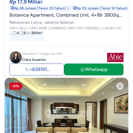
Rp 17,9 Miliar
Rp 88 Jutaan (Tenor 20 Tahun)
Rp 113 Jutaan (Tenor 15 Tahun)
Botanica Apartment, Combined Unit, 4+1Br 390Sqm, Harga Super Murah, Jual Cepat. Contact Clara Abie Property
Kebayoran Lama, Jakarta Selatan
FAST SALE | VERY RARE COMBINED UNIT | PET-FRIENDLY LUXURY LIVING AT BOTANICA Some homes are simply impossible to replace. Introducing a truly rar...
4
5
LB
:
390m²
Diperbarui 3 minggu lalu oleh
Clara Susanto
+628191...
Whatsapp
-6%