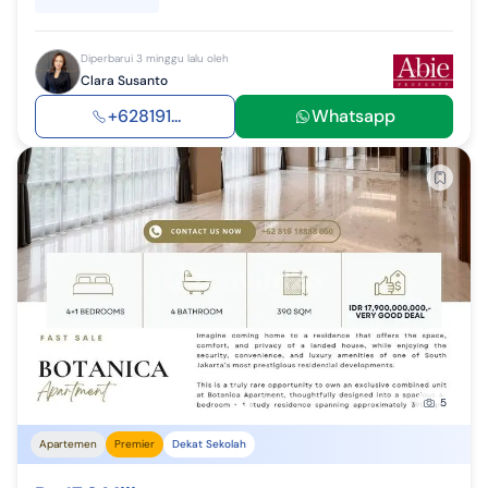
Diperbarui 3 minggu lalu oleh
Clara Susanto
+628191...
Whatsapp
5
Apartemen
Premier
Dekat Sekolah