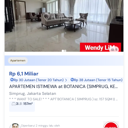
5
Apartemen
Rp 6,1 Miliar
Rp 30 Jutaan (Tenor 20 Tahun)
Rp 38 Jutaan (Tenor 15 Tahun)
APARTEMEN ISTIMEWA at BOTANICA (SIMPRUG, KEBAYORAN LAMA)
Simprug, Jakarta Selatan
* * * WANT TO SALE! * * * APT`BOTANICA ( SIMPRUG ) sz. 157 SQM || 2BR+MAID ** ISTIMEWAH!! ** #IDR. 6,1M (NEGO) Dekat: Ciledug, Permata Hijau, Gro...
3
LB
:
157m²
Diperbarui 2 minggu lalu oleh