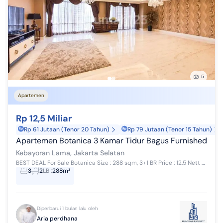
5
Apartemen
Rp 12,5 Miliar
Rp 61 Jutaan (Tenor 20 Tahun)
Rp 79 Jutaan (Tenor 15 Tahun)
Apartemen Botanica 3 Kamar Tidur Bagus Furnished
Kebayoran Lama, Jakarta Selatan
BEST DEAL For Sale Botanica Size : 288 sqm, 3+1 BR Price : 12.5 Nett Contact: Aria 0819xxxxxxxx
3
2
LB
:
288m²
Diperbarui 1 bulan lalu oleh
Aria perdhana