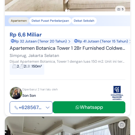
5
Apartemen
Dekat Pusat Perbelanjaan
Dekat Sekolah
Rp 6,6 Miliar
Rp 32 Jutaan (Tenor 20 Tahun)
Rp 41 Jutaan (Tenor 15 Tahun)
Apartemen Botanica Tower 1 2Br Furnished Coldwell Banker
Simprug, Jakarta Selatan
Dijual Apartemen Botanica, Tower 1 dengan luas 150 m2. Unit ini terdiri dari 2 kamar tidur, 2 kamar mandi, maid area. Unit ini terletak di lantai t...
2
2
LB
:
150m²
Diperbarui 2 hari lalu oleh
Son Son
Whatsapp
+628567...