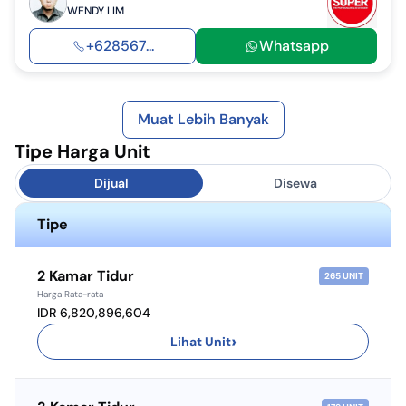
WENDY LIM
+628567...
Whatsapp
Muat Lebih Banyak
Tipe Harga Unit
Dijual
Disewa
Tipe
2 Kamar Tidur
265
UNIT
Harga Rata-rata
IDR 6,820,896,604
›
Lihat Unit