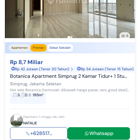
5
Apartemen
Premier
Dekat Sekolah
Rp 8,7 Miliar
Rp 42 Jutaan (Tenor 20 Tahun)
Rp 54 Jutaan (Tenor 15 Tahun)
Botanica Apartment Simprug 2 Kamar Tidur+ 1 Study Room Best Deal Siap Huni
Simprug, Jakarta Selatan
Hot sale Botanica (termurah, dibawah harga pasar, very good deal) - 195 sqm - 2 bedroom + 1 study room (bisa dijadikan kamar tidur) - 2 bathroom...
3
2
LB
:
195m²
Diperbarui 1 minggu lalu oleh
NATALIE
+628517...
Whatsapp