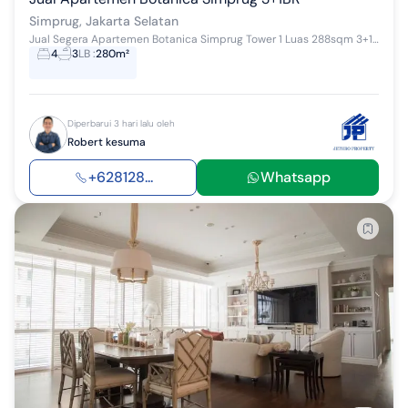
Simprug, Jakarta Selatan
Jual Segera Apartemen Botanica Simprug Tower 1 Luas 288sqm 3+1 Kamar Tidur 3 Kamar Mandi 1 Kitchen Set 1 Kamar Pembantu 1 kamar Mandi Pembantu Semi...
4
3
LB
:
280m²
Diperbarui 3 hari lalu oleh
Robert kesuma
+628128...
Whatsapp