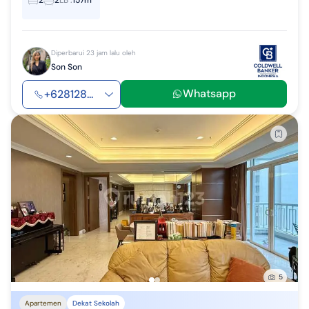
2
2
LB
:
157m²
Diperbarui 23 jam lalu oleh
Son Son
Whatsapp
+628128...
5
Apartemen
Dekat Sekolah