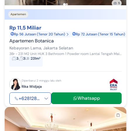
5
Apartemen
Rp 11,5 Miliar
Rp 56 Jutaan (Tenor 20 Tahun)
Rp 72 Jutaan (Tenor 15 Tahun)
Apartemen Botanica
Kebayoran Lama, Jakarta Selatan
3Br - 231 M2 Unit HUK 3 Bathroom 1 Powder room Lantai Tengah Maidroom Semi Furnished Bagus Dinding Panel Lantai Parquet 2 Parking Lot Ha...
3
3
LB
:
231m²
Diperbarui 2 minggu lalu oleh
Rika Widjaja
Whatsapp
+628128...