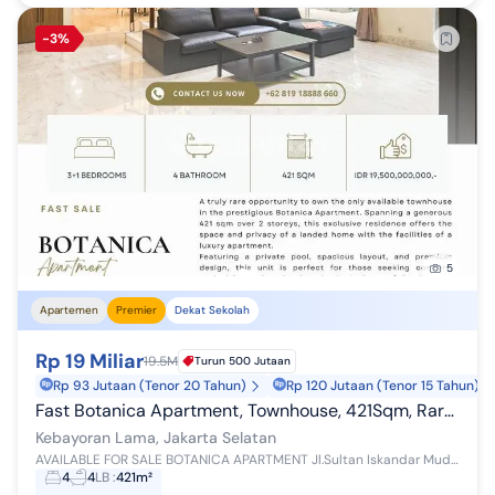
-3%
5
Apartemen
Premier
Dekat Sekolah
Rp 19 Miliar
19.5M
Turun 500 Jutaan
Rp 93 Jutaan (Tenor 20 Tahun)
Rp 120 Jutaan (Tenor 15 Tahun)
Fast Botanica Apartment, Townhouse, 421Sqm, Rare Unit
Kebayoran Lama, Jakarta Selatan
AVAILABLE FOR SALE BOTANICA APARTMENT Jl.Sultan Iskandar Muda No. 8 Kebayoran Lama, Jakarta Selatan THE ONLY TOWNHOUSE AVAILABLE Discover Your Dr...
4
4
LB
:
421m²