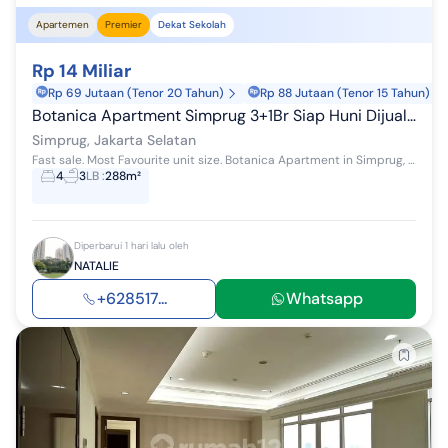
Apartemen
Premier
Dekat Sekolah
Rp 14 Miliar
Rp 69 Jutaan (Tenor 20 Tahun)
Rp 88 Jutaan (Tenor 15 Tahun)
Botanica Apartment Simprug 3+1Br Siap Huni Dijual - Best Family Size
Simprug, Jakarta Selatan
Fast sale. Most Favourite unit size. Botanica Apartment in Simprug, South Jakarta - 288 m2 - 3 bedroom - 3 ensuite bathroom - 1 working room (ca...
4
3
LB
:
288m²
Diperbarui 1 hari lalu oleh
NATALIE
+628517...
Whatsapp