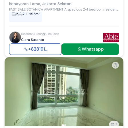
Kebayoran Lama, Jakarta Selatan
FAST SALE BOTANICA APARTMENT A spacious 2+1 bedroom residence at Botanica, offering 195 sqm with an open, comfortable layout and beautiful unblock...
2
2
LB
:
195m²
Diperbarui 1 minggu lalu oleh
Clara Susanto
+628191...
Whatsapp
5