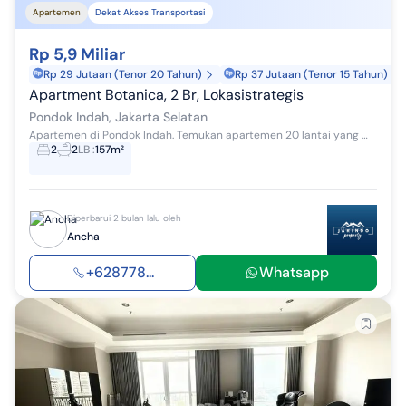
Apartemen
Dekat Akses Transportasi
Rp 5,9 Miliar
Rp 29 Jutaan (Tenor 20 Tahun)
Rp 37 Jutaan (Tenor 15 Tahun)
Apartment Botanica, 2 Br, Lokasistrategis
Pondok Indah, Jakarta Selatan
Apartemen di Pondok Indah. Temukan apartemen 20 lantai yang modern ini, dijual menawarkan lingkungan fasilitas yang lengkap, cocok untuk Anda yan...
2
2
LB
:
157m²
Diperbarui 2 bulan lalu oleh
Ancha
+628778...
Whatsapp