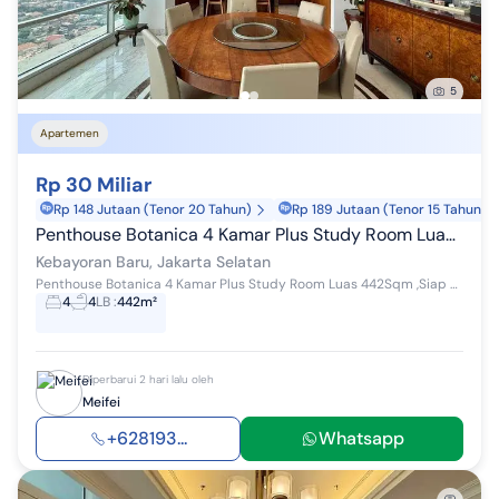
5
Apartemen
Rp 30 Miliar
Rp 148 Jutaan (Tenor 20 Tahun)
Rp 189 Jutaan (Tenor 15 Tahun)
Penthouse Botanica 4 Kamar Plus Study Room Luas 442Sqm ,Siap Huni
Kebayoran Baru, Jakarta Selatan
Penthouse Botanica 4 Kamar Plus Study Room Luas 442Sqm ,Siap Huni Hub Mei di 0819xxxxxxxx
4
4
LB
:
442m²
Diperbarui 2 hari lalu oleh
Meifei
+628193...
Whatsapp