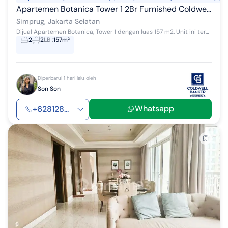
Apartemen Botanica Tower 1 2Br Furnished Coldwell Banker
Simprug, Jakarta Selatan
Dijual Apartemen Botanica, Tower 1 dengan luas 157 m2. Unit ini terdiri dari 2 kamar tidur, 2 kamar mandi, maid area. Unit ini terletak di lantai t...
2
2
LB
:
157m²
Diperbarui 1 hari lalu oleh
Son Son
Whatsapp
+628128...