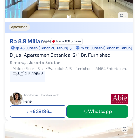
5
Apartemen
Rp 8,9 Miliar
9.5M
Turun 601 Jutaan
Rp 43 Jutaan (Tenor 20 Tahun)
Rp 56 Jutaan (Tenor 15 Tahun)
Dijual Apartemen Botanica, 2+1 Br, Furnished
Simprug, Jakarta Selatan
- Middle Floor - Bisa KPA, sudah AJB - furnished - 51464 Entertainment: Clubhouse, restaurants, putting green, BBQ area and Outdoor Cafe.
3
2
LB
:
195m²
Diperbarui 5 hari lalu oleh
Irene
+628186...
Whatsapp