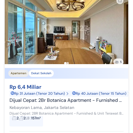
5
Apartemen
Dekat Sekolah
Rp 6,4 Miliar
Rp 31 Jutaan (Tenor 20 Tahun)
Rp 40 Jutaan (Tenor 15 Tahun)
Dijual Cepat: 2Br Botanica Apartment - Furnished & Unit Terawat
Kebayoran Lama, Jakarta Selatan
Dijual Cepat: 2BR Botanica Apartment - Furnished & Unit Terawat Baik Kamar Tidur: 2 Kamar Mandi: 2 Kamar Tidur ART: 1 Kamar Mandi ART: 1 Size: 157 ...
2
2
LB
:
157m²