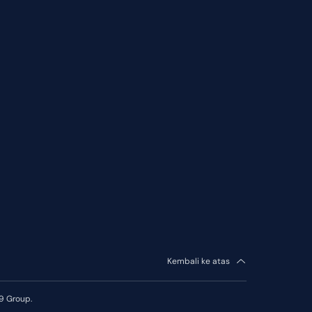
Kembali ke atas
9 Group.