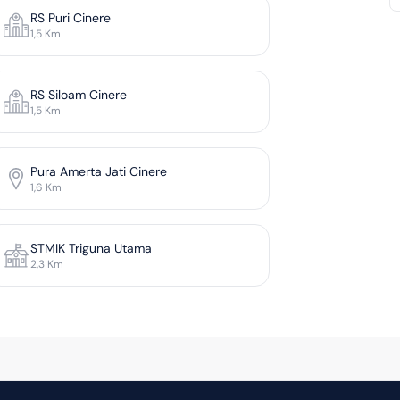
RS Puri Cinere
STIE ISM
1,5
Km
3,4
Km
RS Siloam Cinere
1,5
Km
Pura Amerta Jati Cinere
1,6
Km
STMIK Triguna Utama
2,3
Km