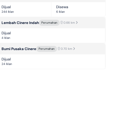
Dijual
Disewa
244 Iklan
6 Iklan
Lembah Cinere Indah
Perumahan
0.66
km
Dijual
4 Iklan
Bumi Pusaka Cinere
Perumahan
0.70
km
Dijual
24 Iklan