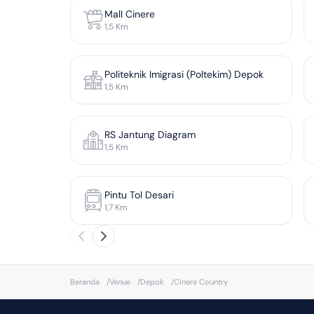
Mall Cinere
1,5
Km
Politeknik Imigrasi (Poltekim) Depok
1,5
Km
RS Jantung Diagram
1,5
Km
Pintu Tol Desari
1,7
Km
Beranda
/
Venue
/
Depok
/
Cinere Country