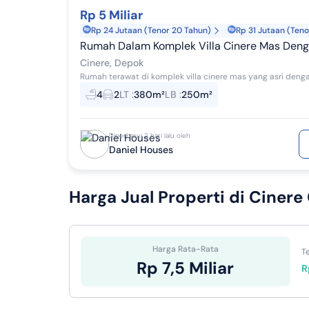
Rp 5 Miliar
Sulawesi Tenggara
Kalimantan Utara
KP
Rp 24 Jutaan (Tenor 20 Tahun)
Rp 31 Jutaan (Teno
Aceh
Rumah Dalam Komplek Villa Cinere Mas Dengan.backyard Pohon.pinus .Lingkungan T
KPR
Cinere, Depok
Kalimantan Tengah
KPR
4
2
LT
:
380m²
LB
:
250m²
Others
KP
Kalimantan Utara
KP
Diperbarui 2 hari lalu oleh
Daniel Houses
KP
Papua Barat
KP
Harga Jual
Properti di Cinere
Sulawesi Tengah
KP
Gorontalo
KP
Harga Rata-Rata
Te
Sulawesi Barat
Rp 7,5 Miliar
R
KPR
Maluku
KPR