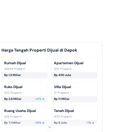
ga
Masa
Bunga
Masa
i Dari
Kredit
Mulai Dari
Kredit
nga
2-25
Bunga
12-20
56%
Tahun
3.48%
Tahun
Harga Tengah Properti Dijual di Depok
suran
Angsuran
i dari
mulai dari
Rumah Dijual
Apartemen Dijual
Rp
26844 Properti
1351 Properti
42.184
1.389.438
Rp 1,5 Miliar
Rp 450 Juta
Ruko Dijual
Villa Dijual
ya KPR
Tanya KPR
1133 Properti
21 Properti
Rp 2,6 Miliar
+
4
%
Rp 11 Miliar
Ruang Usaha Dijual
Tanah Dijual
326 Properti
4173 Properti
Rp 7,1 Miliar
-12
%
Rp 6 Juta
-1
%