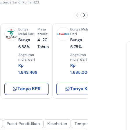
g terdaftar di Rumah123.
R Bank BCA Syariah
 Bank BJB Syariah
Bunga
Masa
Bunga Mulai
Masa
Bun
 Bank Jatim Syariah
Mulai Dari
Kredit
Dari
Kredit
Mula
Bunga
4-20
Bunga
8-20
Bu
R Bank Mega Syariah
6.88%
Tahun
5.75%
Tahun
4.
Angsuran
Angsuran
Ang
 Bank Panin Dubai Syariah
mulai dari
mulai dari
mula
Rp
Rp
Rp
R Dana Syariah
1.843.469
1.685.000
1.3
R Bank Sinarmas
Tanya KPR
Tanya KPR
Tan
 Bank DKI
Pusat Pendidikan
Kesehatan
Tempat Ibadah