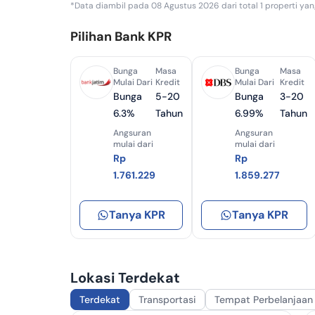
*Data diambil pada 08 Agustus 2026 dari total 1 properti yan
Papua Selatan
KP
Pilihan Bank KPR
KPR
Bunga
Masa
Bunga
Masa
KPR
Mulai Dari
Kredit
Mulai Dari
Kredit
Bunga
5-20
Bunga
3-20
KP
6.3%
Tahun
6.99%
Tahun
Angsuran
Angsuran
KPR
mulai dari
mulai dari
Rp
Rp
KP
1.761.229
1.859.277
KP
Tanya KPR
Tanya KPR
KPR
Lokasi Terdekat
Terdekat
Transportasi
Tempat Perbelanjaan