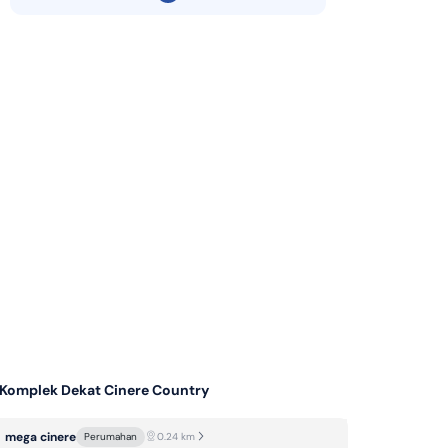
KPR Bank Danamon Syariah
di Indonesia
KPR Bank Maybank Syariah
KPR Bank OCBC NISP Syariah
KPR Bank CIMB Niaga Syariah
KPR Bank BCA Syariah
KPR Bank Mega Syariah
KPR Bank Panin Dubai Syariah
KPR Dana Syariah
KPR Bank Sinarmas
 Komplek Dekat Cinere Country
mega cinere
Perumahan
0.24
km