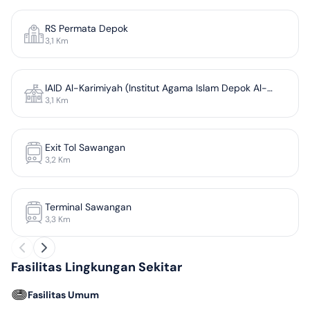
RS Permata Depok
3,1
Km
IAID Al-Karimiyah (Institut Agama Islam Depok Al-
3,1
Km
Karimiyah)
Exit Tol Sawangan
3,2
Km
Terminal Sawangan
3,3
Km
Fasilitas Lingkungan Sekitar
Fasilitas Umum