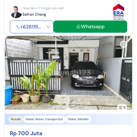
Diperbarui 3 minggu lalu oleh
Safran Chang
Whatsapp
+628119...
5
Rumah
Dekat Akses Transportasi
Dekat Sekolah
Rp 700 Juta