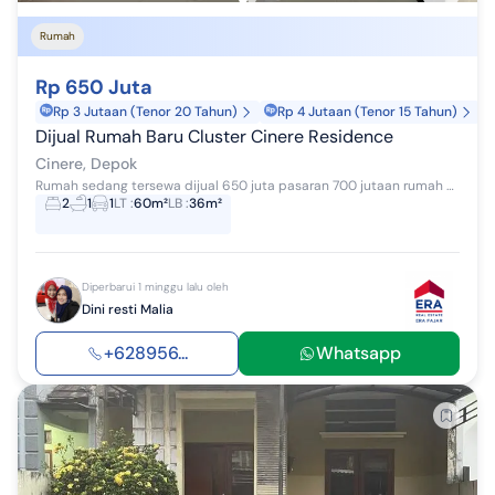
Rumah
Rp 650 Juta
Rp 3 Jutaan (Tenor 20 Tahun)
Rp 4 Jutaan (Tenor 15 Tahun)
Dijual Rumah Baru Cluster Cinere Residence
Cinere, Depok
Rumah sedang tersewa dijual 650 juta pasaran 700 jutaan rumah baru
2
1
1
LT
:
60m²
LB
:
36m²
Diperbarui 1 minggu lalu oleh
Dini resti Malia
+628956...
Whatsapp