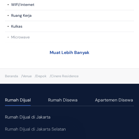
•
WIFI/Internet
•
Ruang Kerja
•
Kulkas
•
Microwave
•
Sarapan
Muat Lebih Banyak
•
Smart TV
•
Mesin Cuci
Beranda
/
Venue
/
Depok
/
Cinere Residence
•
Dapur
•
Kompor
Rumah Dijual
Rumah Disewa
Apartemen Disewa
•
CCTV
•
Toiletries
Rumah Dijual di Jakarta
Fasilitas Kamar
Rumah Dijual di Jakarta Selatan
•
WIFI/Internet