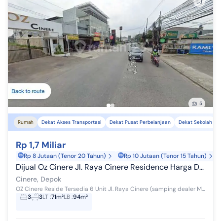
5
Rumah
Dekat Akses Transportasi
Dekat Pusat Perbelanjaan
Dekat Sekolah
Rp 1,7 Miliar
Rp 8 Jutaan (Tenor 20 Tahun)
Rp 10 Jutaan (Tenor 15 Tahun)
Dijual Oz Cinere Jl. Raya Cinere Residence Harga Dijamin Termurah
Cinere, Depok
OZ Cinere Reside Tersedia 6 Unit Jl. Raya Cinere (samping dealer Mitsubishi, depan Electronic City) Berikut informasi lengkapnya: - Luas Banguna...
3
3
LT
:
71m²
LB
:
94m²