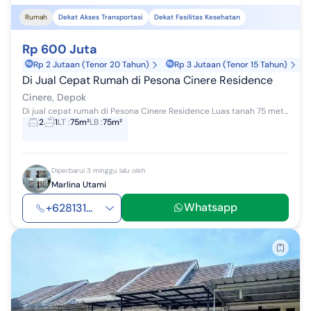
Rumah
Dekat Akses Transportasi
Dekat Fasilitas Kesehatan
Rp 600 Juta
Rp 2 Jutaan (Tenor 20 Tahun)
Rp 3 Jutaan (Tenor 15 Tahun)
Di Jual Cepat Rumah di Pesona Cinere Residence
Cinere, Depok
Di jual cepat rumah di Pesona Cinere Residence Luas tanah 75 meter Luas bangunan 80 meter Kamar 2 Kamar mandi 1 Carport mobil Dapur Ruang tamu S...
2
1
LT
:
75m²
LB
:
75m²
Diperbarui 3 minggu lalu oleh
Marlina Utami
Whatsapp
+628131...