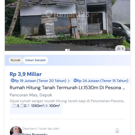
5
Rumah
Dekat Sekolah
Rp 3,9 Miliar
Rp 19 Jutaan (Tenor 20 Tahun)
Rp 24 Jutaan (Tenor 15 Tahun)
Rumah Hitung Tanah Termurah Lt.1530m Di Pesona Cinere Residence Pancoran Mas
Pancoran Mas, Depok
Dijual rumah sangat murah hitung tanah saja di Perumahan Pesona Cinere Residence dibangun di kawasan yang sangat strategis yaitu di Depok. Proyek i...
3
2
LT
:
1350m²
LB
:
100m²
Diperbarui 1 bulan lalu oleh
Erina Property