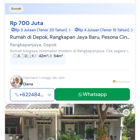
Rumah
Rp 700 Juta
Rp 3 Jutaan (Tenor 20 Tahun)
Rp 4 Jutaan (Tenor 15 Tahun)
Rumah di Depok, Rangkapan Jaya Baru, Pesona Cinere Residence
Rangkapanjaya, Depok
Rumah bergaya minimalist modern di Rangkapanjaya. Cek segera rumah 1 lantai yang nyaman ini, dijual dengan pemandangan taman kota yang menambah n...
3
2
1
LT
:
42m²
LB
:
54m²
Diperbarui 1 minggu lalu oleh
Diana
Whatsapp
+622484...