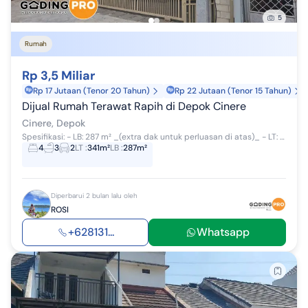
5
Rumah
Rp 3,5 Miliar
Rp 17 Jutaan (Tenor 20 Tahun)
Rp 22 Jutaan (Tenor 15 Tahun)
Dijual Rumah Terawat Rapih di Depok Cinere
Cinere, Depok
Spesifikasi: - LB: 287 m² _(extra dak untuk perluasan di atas)_ - ⁠LT: 341 m² LANTAI 1 - KT: 2 _kamar utama besar_ _kamar tamu besar_ - KM: 2 ...
4
3
2
LT
:
341m²
LB
:
287m²
Diperbarui 2 bulan lalu oleh
ROSI
+628131...
Whatsapp