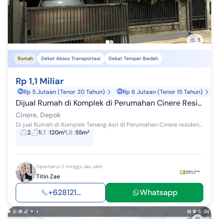
5
Rumah
Dekat Akses Transportasi
Dekat Tempat Ibadah
Rp 1,1 Miliar
Rp 5 Jutaan (Tenor 20 Tahun)
Rp 6 Jutaan (Tenor 15 Tahun)
Dijual Rumah di Komplek di Perumahan Cinere Residence
Cinere, Depok
Di jual Rumah di Komplek Tenang Asri di Perumahan Cinere residence Depok lingkungan hijau jalan lebar dekat jalan raya utama Akses strategis 5 men...
2
1
LT
:
120m²
LB
:
55m²
Diperbarui 2 minggu lalu oleh
Titin Zae
+628121...
Whatsapp