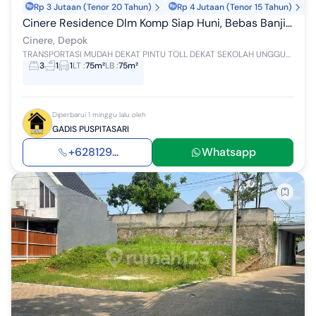
Rp 3 Jutaan (Tenor 20 Tahun)
Rp 4 Jutaan (Tenor 15 Tahun)
Cinere Residence Dlm Komp Siap Huni, Bebas Banjir Sepanang Masa, Aman, Sekurite 24 Jam
Cinere, Depok
TRANSPORTASI MUDAH DEKAT PINTU TOLL DEKAT SEKOLAH UNGGUL TK. SMP NEGERI 13 DAN SMA NEGERI 09 DEPOK TIDAK JAUH DARI SMP NEGERI 85 DAN SMA NEGERI 34 ...
3
1
1
LT
:
75m²
LB
:
75m²
Diperbarui 1 minggu lalu oleh
GADIS PUSPITASARI
+628129...
Whatsapp