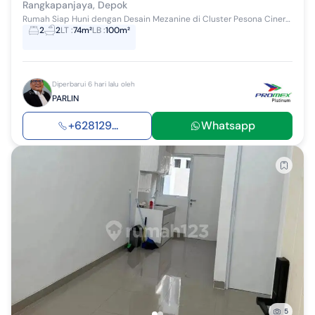
Rangkapanjaya, Depok
Rumah Siap Huni dengan Desain Mezanine di Cluster Pesona Cinere Residence Semi Furnished depok jalan Raya Cinere Limo Spesifikasi sbb : Rumah 2Lan...
2
2
LT
:
74m²
LB
:
100m²
Diperbarui 6 hari lalu oleh
PARLIN
+628129...
Whatsapp
5