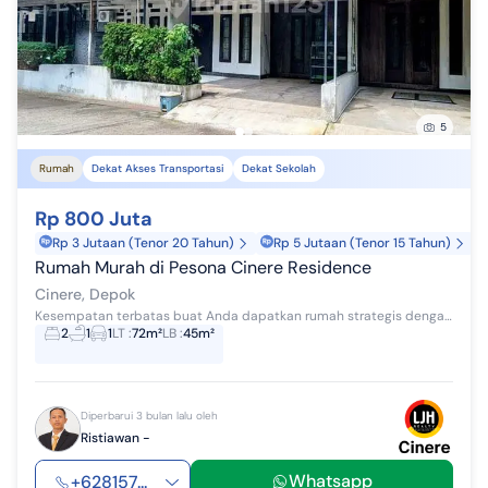
5
Rumah
Dekat Akses Transportasi
Dekat Sekolah
Rp 800 Juta
Rp 3 Jutaan (Tenor 20 Tahun)
Rp 5 Jutaan (Tenor 15 Tahun)
Rumah Murah di Pesona Cinere Residence
Cinere, Depok
Kesempatan terbatas buat Anda dapatkan rumah strategis dengan return investasi tinggi di Cinere, Depok. Rumah ini menawarkan lokasi yang strategis...
2
1
1
LT
:
72m²
LB
:
45m²
Diperbarui 3 bulan lalu oleh
Ristiawan -
Whatsapp
+628157...