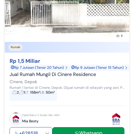
5
Rumah
Rp 1,5 Miliar
Rp 7 Jutaan (Tenor 20 Tahun)
Rp 9 Jutaan (Tenor 15 Tahun)
Jual Rumah Mungil Di Cinere Residence
Cinere, Depok
Rumah 1 lantai di Cinere, Depok. Dijual rumah di wilayah yang asri. Properti 1 lantai ini berada di lingkungan yang mudah dijangkau. Spesifikasin...
2
1
LT
:
158m²
LB
:
50m²
Diperbarui 2 bulan lalu oleh
Mia Besty
Whatsapp
+628518...