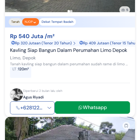
5
Tanah
NJOP
Dekat Tempat Ibadah
Rp 540 Juta /m²
Rp 320 Jutaan (Tenor 20 Tahun)
Rp 409 Jutaan (Tenor 15 Tahun)
Kavling Siap Bangun Dalam Perumahan Limo Depok
Limo, Depok
Tanah kavling siap bangun dalam perumahan sudah rame di limo Depok jl raya Meruyung Limo Depok akses jalan lebar 2 mobil fasilitas: one gate siste...
LT
:
120m²
Diperbarui 2 bulan lalu oleh
Agus Riyadi
Whatsapp
+628122...