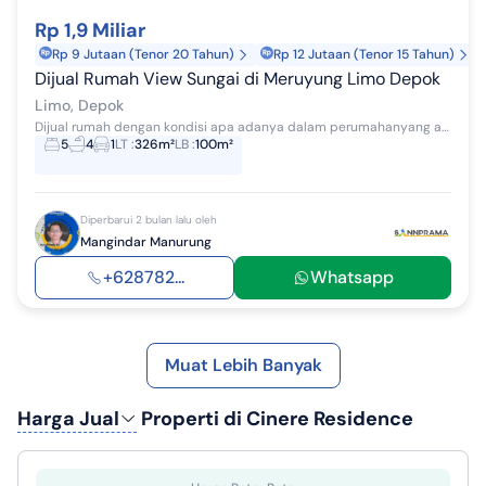
Rp 1,9 Miliar
Rp 9 Jutaan (Tenor 20 Tahun)
Rp 12 Jutaan (Tenor 15 Tahun)
Dijual Rumah View Sungai di Meruyung Limo Depok
Limo, Depok
Dijual rumah dengan kondisi apa adanya dalam perumahanyang asri dan nyaman di Meruyung Limo (View Terbaik /View Sungai) Spesifikasi LB/LT : 100/3...
5
4
1
LT
:
326m²
LB
:
100m²
Diperbarui 2 bulan lalu oleh
Mangindar Manurung
+628782...
Whatsapp
Muat Lebih Banyak
Harga Jual
Properti di Cinere Residence