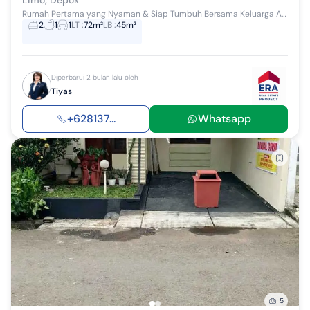
Rumah Pertama yang Nyaman & Siap Tumbuh Bersama Keluarga Anda Punya rumah sendiri di area strategis Limo, Meruyung, depok...sekarang bukan mimpi l...
2
1
1
LT
:
72m²
LB
:
45m²
Diperbarui 2 bulan lalu oleh
Tiyas
+628137...
Whatsapp
5