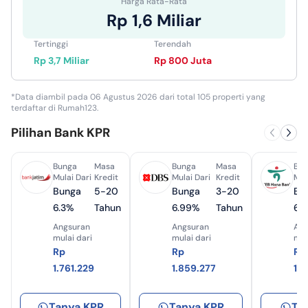
Harga Rata-Rata
Rp 1,6 Miliar
Tertinggi
Terendah
Rp 3,7 Miliar
Rp 800 Juta
*Data diambil pada 06 Agustus 2026 dari total 105 properti yang
terdaftar di Rumah123.
Pilihan Bank KPR
Bunga
Masa
Bunga
Masa
Bun
Mulai Dari
Kredit
Mulai Dari
Kredit
Mul
Bunga
5-20
Bunga
3-20
Bu
6.3%
Tahun
6.99%
Tahun
6.
Angsuran
Angsuran
Ang
mulai dari
mulai dari
mul
Rp
Rp
Rp
1.761.229
1.859.277
1.
Tanya KPR
Tanya KPR
Ta