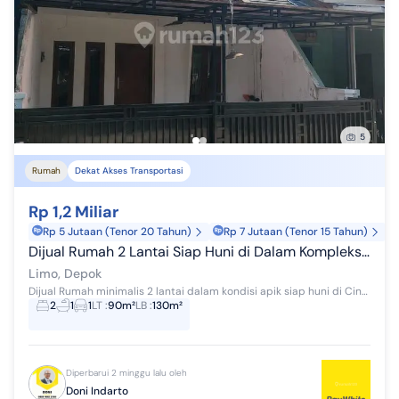
5
Rumah
Dekat Akses Transportasi
Rp 1,2 Miliar
Rp 5 Jutaan (Tenor 20 Tahun)
Rp 7 Jutaan (Tenor 15 Tahun)
Dijual Rumah 2 Lantai Siap Huni di Dalam Kompleks Dekat Akses To
Limo, Depok
Dijual Rumah minimalis 2 lantai dalam kondisi apik siap huni di Cinere Residence, Limo. Lokasi dekat akses jalan tol Limo 1 dan 2. Lingkungan nyama...
2
1
1
LT
:
90m²
LB
:
130m²
Diperbarui 2 minggu lalu oleh
Doni Indarto