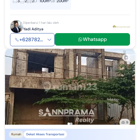
3
2
2
LT
:
100m²
LB
:
200m²
Diperbarui 1 hari lalu oleh
Yadi Aditya
Whatsapp
+628782...
5
Rumah
Dekat Akses Transportasi