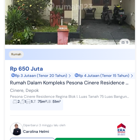
5
Rumah
Rp 650 Juta
Rp 3 Jutaan (Tenor 20 Tahun)
Rp 4 Jutaan (Tenor 15 Tahun)
Rumah Dalam Kompleks Pesona Cinere Residence Regina
Cinere, Depok
Pesona Cinere Residence Regina Blok I. Luas Tanah 75 Luas Bangunan 51. SHM IMB.
2
1
1
LT
:
75m²
LB
:
51m²
Diperbarui 3 minggu lalu oleh
Carolina Helmi