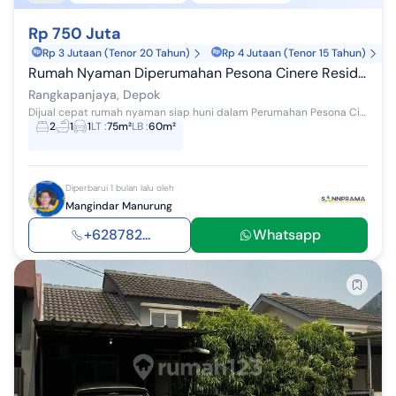
Rp 750 Juta
Rp 3 Jutaan (Tenor 20 Tahun)
Rp 4 Jutaan (Tenor 15 Tahun)
Rumah Nyaman Diperumahan Pesona Cinere Residence Depok
Rangkapanjaya, Depok
Dijual cepat rumah nyaman siap huni dalam Perumahan Pesona Cinere Residence Meruyung Depok. ‎ ‎Lokasi strategis dekat pintu Tol Sawangan dan T...
2
1
1
LT
:
75m²
LB
:
60m²
Diperbarui 1 bulan lalu oleh
Mangindar Manurung
+628782...
Whatsapp