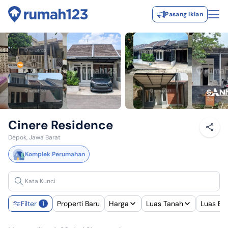
Pasang Iklan
Cinere Residence
Depok, Jawa Barat
Komplek Perumahan
Filter
Properti Baru
Harga
Luas Tanah
Luas Ba
1