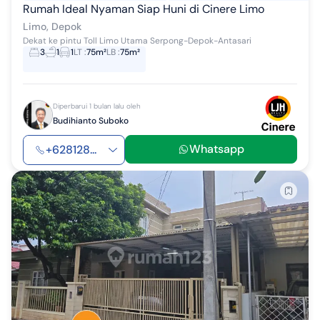
Rumah Ideal Nyaman Siap Huni di Cinere Limo
Limo, Depok
Dekat ke pintu Toll Limo Utama Serpong-Depok-Antasari
3
1
1
LT
:
75m²
LB
:
75m²
Diperbarui 1 bulan lalu oleh
Budihianto Suboko
Whatsapp
+628128...