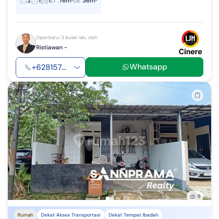
2
1
1
LT
:
76m²
LB
:
36m²
Diperbarui 3 bulan lalu oleh
Ristiawan -
Whatsapp
+628157...
5
Rumah
Dekat Akses Transportasi
Dekat Tempat Ibadah