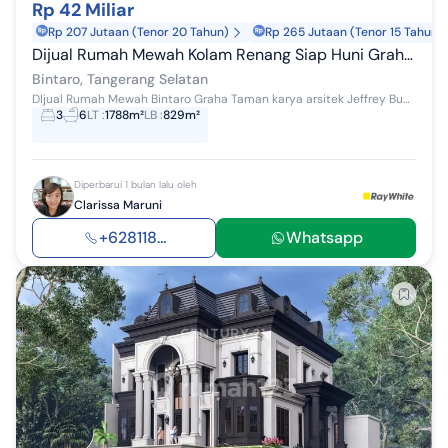
Rp 42 Miliar
Rp 207 Jutaan (Tenor 20 Tahun)
Rp 265 Jutaan (Tenor 15 Tahun)
Dijual Rumah Mewah Kolam Renang Siap Huni Graha Taman
Bintaro, Tangerang Selatan
DIjual Rumah Mewah Bintaro Graha Taman karya arsitek Jeffrey Budiman LT 1.788m2 LB 829m2 Kolam Renang 18 x 8 m kamar tidur 3 + 3 kamar mandi 6 Ca...
3
6
LT
:
1788m²
LB
:
829m²
Diperbarui 1 bulan lalu oleh
Clarissa Maruni
+628118...
Whatsapp