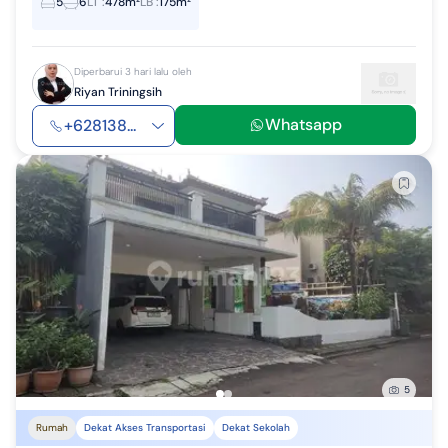
5
6
LT
:
478m²
LB
:
175m²
Diperbarui 3 hari lalu oleh
Riyan Triningsih
Whatsapp
+628138...
5
Rumah
Dekat Akses Transportasi
Dekat Sekolah