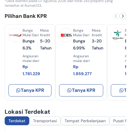
*Data diambil pada 07 Agustus 2026 dari total 243 properti yang
terdaftar di Rumah123.
Pilihan Bank KPR
Bunga
Masa
Bunga
Masa
Bun
Mulai Dari
Kredit
Mulai Dari
Kredit
Mul
Bunga
5-20
Bunga
3-20
Bu
6.3%
Tahun
6.99%
Tahun
6.
Angsuran
Angsuran
Ang
mulai dari
mulai dari
mul
Rp
Rp
Rp
1.761.229
1.859.277
1.
Tanya KPR
Tanya KPR
Ta
Lokasi Terdekat
Terdekat
Transportasi
Tempat Perbelanjaan
Pusat Pe