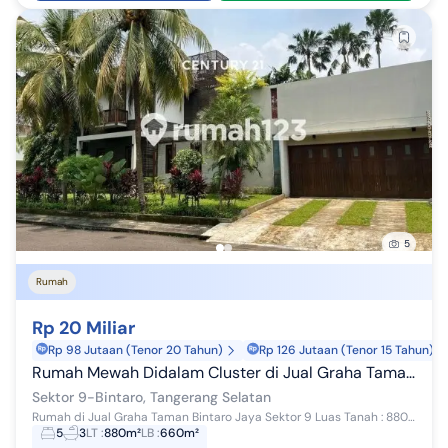
5
Rumah
Rp 20 Miliar
Rp 98 Jutaan (Tenor 20 Tahun)
Rp 126 Jutaan (Tenor 15 Tahun)
Rumah Mewah Didalam Cluster di Jual Graha Taman Bintaro
Sektor 9-Bintaro, Tangerang Selatan
Rumah di Jual Graha Taman Bintaro Jaya Sektor 9 Luas Tanah : 880m2 Luas Bangunan : 600m2 Kamar Tidur : 5+1 Kamar Mandi : 3+1 Garasi : 2 Mobil Car...
5
3
LT
:
880m²
LB
:
660m²