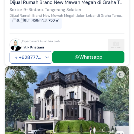
Dijual Rumah Brand New Mewah Megah di Graha Taman Bintaro
Sektor 9-Bintaro, Tangerang Selatan
Dijual Rumah Brand New Mewah Megah Jalan Lebar di Graha Taman Bintaro Jaya Sektor 9 Luas tanah : 456 Luas bangunan : 750 Kamar Tidur : 6+4 Ka...
6
6
LT
:
456m²
LB
:
750m²
Diperbarui 2 bulan lalu oleh
Titik Kristiani
Whatsapp
+628777...