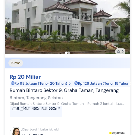
5
Rumah
Rp 20 Miliar
Rp 98 Jutaan (Tenor 20 Tahun)
Rp 126 Jutaan (Tenor 15 Tahun)
Rumah Bintaro Sektor 9, Graha Taman, Tangerang
Bintaro, Tangerang Selatan
Dijual Rumah Bintaro Sektor 9, Graha Taman - Rumah 2 lantai - Luas Tanah 450m2 - Luas bangunan 550m2 - Hadap : Selatan-Barat - 6+3 kamar ti...
6
4
LT
:
450m²
LB
:
550m²
Diperbarui 4 bulan lalu oleh