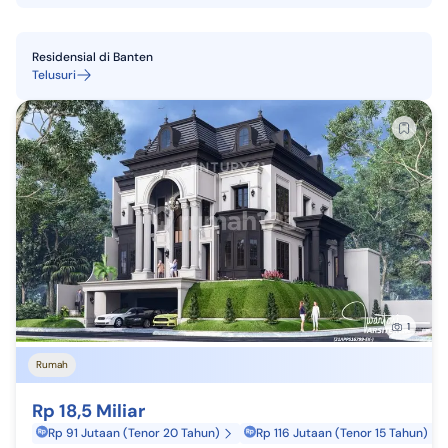
Residensial
di
Banten
Telusuri
1
Rumah
Rp 18,5 Miliar
Rp 91 Jutaan (Tenor 20 Tahun)
Rp 116 Jutaan (Tenor 15 Tahun)