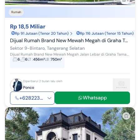
1
Rumah
Rp 18,5 Miliar
Rp 91 Jutaan (Tenor 20 Tahun)
Rp 116 Jutaan (Tenor 15 Tahun)
Dijual Rumah Brand New Mewah Megah di Graha Taman Bintaro
Sektor 9-Bintaro, Tangerang Selatan
Dijual Rumah Brand New Mewah Megah Jalan Lebar di Graha Taman Bintaro Jaya Sektor 9 Luas tanah : 456 Luas bangunan : 750 Kamar Tidur : 6+4 Ka...
6
6
LT
:
456m²
LB
:
750m²
Diperbarui 2 bulan lalu oleh
Ponco
Whatsapp
+628223...