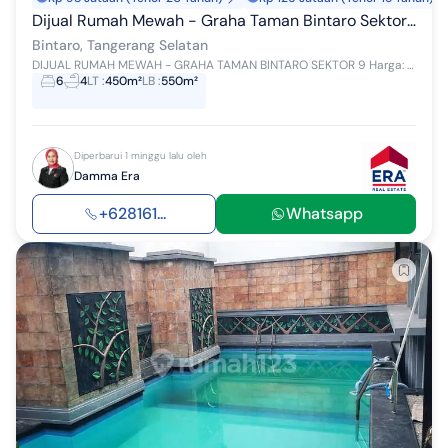
Dijual Rumah Mewah - Graha Taman Bintaro Sektor 9
Bintaro, Tangerang Selatan
DIJUAL RUMAH MEWAH - GRAHA TAMAN BINTARO SEKTOR 9 Harga: Rp20 Miliar (Nego) Kesempatan memiliki rumah mewah di kawasan premium Graha Taman Bintar...
6
4
LT
:
450m²
LB
:
550m²
Diperbarui 1 minggu lalu oleh
Damma Era
+628161...
Whatsapp