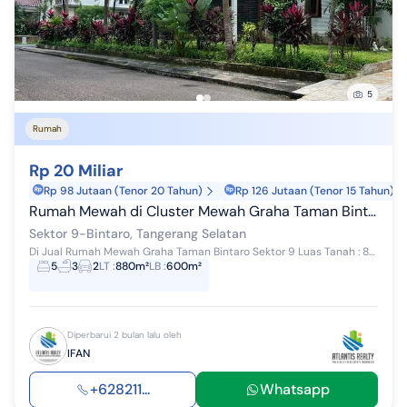
5
Rumah
Rp 20 Miliar
Rp 98 Jutaan (Tenor 20 Tahun)
Rp 126 Jutaan (Tenor 15 Tahun)
Rumah Mewah di Cluster Mewah Graha Taman Bintaro Sektor 9
Sektor 9-Bintaro, Tangerang Selatan
Di Jual Rumah Mewah Graha Taman Bintaro Sektor 9 Luas Tanah : 880m2 Luas Bangunan : 600m2 Kamar Tidur : 5+1 Kamar Mandi : 3+1 Garasi : 2 Mobil C...
5
3
2
LT
:
880m²
LB
:
600m²
Diperbarui 2 bulan lalu oleh
IFAN
+628211...
Whatsapp