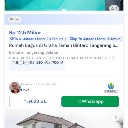
5
Rumah
Rp 12,5 Miliar
Rp 61 Jutaan (Tenor 20 Tahun)
Rp 79 Jutaan (Tenor 15 Tahun)
Rumah Bagus di Graha Taman Bintaro Tangerang Selatan (ini)
Bintaro, Tangerang Selatan
DIJUAL RUMAH CANTIK SIAP HUNI DI GRAHA TAMAN, BINTARO LT. 580 m LB. 700 m KT 5 KM 5 ( msg2 kmr tdr ada kmr mandi) K.Pb. 2 K. Driver 2 K..md pembant...
5
5
4
LT
:
580m²
LB
:
700m²
Diperbarui 2 bulan lalu oleh
Linka
+628161...
Whatsapp