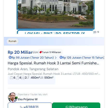
5
Rumah
Rp 20 Miliar
25M
Turun 5 Miliaran
Rp 98 Jutaan (Tenor 20 Tahun)
Rp 126 Jutaan (Tenor 15 Tahun)
Harga Spesial. Rumah Hook 3 Lantai Semi Furnished di Graha Taman Bintaro Jaya Sektor 9, Pondok Aren, Tangerang Selatan.
Pondok Aren, Tangerang Selatan
Jual Cepat Harga Spesial. Rumah Hook 3 Lantai. LT/LB : 450/550 m². Legalitas SHM. Semi Furnished. Lokasi : Graha Taman Bintaro Jaya Sektor 9, Pon...
6
4
2
LT
:
450m²
LB
:
550m²
Diperbarui 1 bulan lalu oleh
Eko Prijatno W
+628821...
Whatsapp