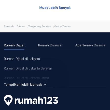
•
Sarapan
Muat Lebih Banyak
•
Smart TV
•
Mesin Cuci
Beranda
/
Venue
/
Tangerang Selatan
/
Graha Taman
•
Dapur
•
Kompor
Rumah Dijual
Rumah Disewa
Apartemen Disewa
•
CCTV
•
Toiletries
Rumah Dijual di Jakarta
Fasilitas Kamar
Rumah Dijual di Jakarta Selatan
•
WIFI/Internet
Rumah Dijual di Jakarta Utara
•
Ruang Kerja
Tampilkan lebih banyak
•
Kulkas
•
Microwave
•
Sarapan