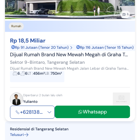
1
Rumah
Rp 18,5 Miliar
Rp 91 Jutaan (Tenor 20 Tahun)
Rp 116 Jutaan (Tenor 15 Tahun)
Dijual Rumah Brand New Mewah Megah di Graha Taman Bintaro
Sektor 9-Bintaro, Tangerang Selatan
Dijual Rumah Brand New Mewah Megah Jalan Lebar di Graha Taman Bintaro Jaya Sektor 9 Luas tanah : 456 Luas bangunan : 750 Kamar Tidur : 6+4 Ka...
6
6
LT
:
456m²
LB
:
750m²
Diperbarui 2 bulan lalu oleh
Yulianto
Whatsapp
+628138...
Residensial
di
Tangerang Selatan
Telusuri