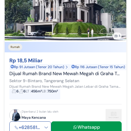
1
Rumah
Rp 18,5 Miliar
Rp 91 Jutaan (Tenor 20 Tahun)
Rp 116 Jutaan (Tenor 15 Tahun)
Dijual Rumah Brand New Mewah Megah di Graha Taman Bintaro
Sektor 9-Bintaro, Tangerang Selatan
Dijual Rumah Brand New Mewah Megah Jalan Lebar di Graha Taman Bintaro Jaya Sektor 9 Luas tanah : 456 Luas bangunan : 750 Kamar Tidur : 6+4 Ka...
6
6
LT
:
456m²
LB
:
750m²
Diperbarui 2 bulan lalu oleh
Maya Kencana
Whatsapp
+628581...