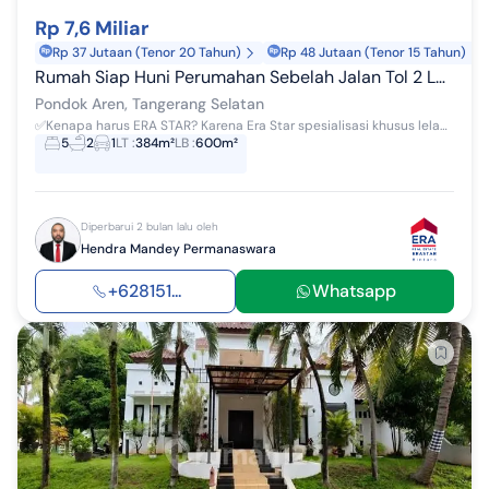
Rp 7,6 Miliar
Rp 37 Jutaan (Tenor 20 Tahun)
Rp 48 Jutaan (Tenor 15 Tahun)
Rumah Siap Huni Perumahan Sebelah Jalan Tol 2 Lantai Bebas Banjir, Ko Bintaro Jaya Graha Taman Hc9 No. 2 Rt.004 Rw. 001, Pondok Pucung, Pondok Aren, Kota Tangerang Selatan, Banten
Pondok Aren, Tangerang Selatan
✅Kenapa harus ERA STAR? Karena Era Star spesialisasi khusus lelang dan RESMI Terdaftar di KEMENTRIAN PERDAGANGAN dengan SIU P4 - Lokasi aset Lel...
5
2
1
LT
:
384m²
LB
:
600m²
Diperbarui 2 bulan lalu oleh
Hendra Mandey Permanaswara
+628151...
Whatsapp