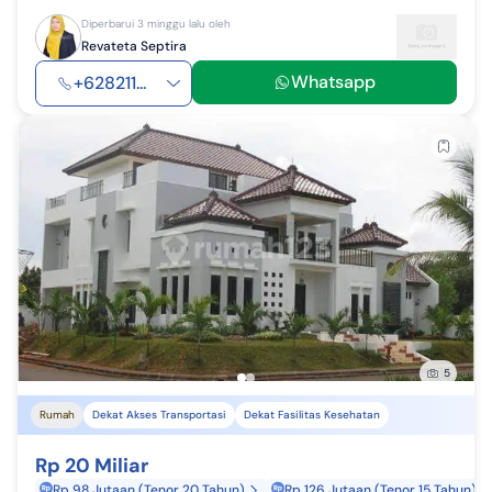
Diperbarui 3 minggu lalu oleh
Revateta Septira
Whatsapp
+628211...
5
Rumah
Dekat Akses Transportasi
Dekat Fasilitas Kesehatan
Rp 20 Miliar
Rp 98 Jutaan (Tenor 20 Tahun)
Rp 126 Jutaan (Tenor 15 Tahun)