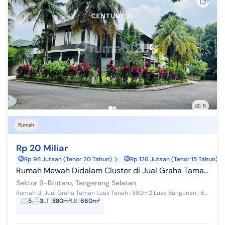
5
Rumah
Rp 20 Miliar
Rp 98 Jutaan (Tenor 20 Tahun)
Rp 126 Jutaan (Tenor 15 Tahun)
Rumah Mewah Didalam Cluster di Jual Graha Taman Bintaro
Sektor 9-Bintaro, Tangerang Selatan
Rumah di Jual Graha Taman Luas Tanah : 880m2 Luas Bangunan : 600m2 Kamar Tidur : 5+1 Kamar Mandi : 3+1 Garasi : 2 Mobil Carport : 2 Mobil ...
5
3
LT
:
880m²
LB
:
660m²