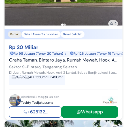
5
Rumah
Dekat Akses Transportasi
Dekat Sekolah
Rp 20 Miliar
Rp 98 Jutaan (Tenor 20 Tahun)
Rp 126 Jutaan (Tenor 15 Tahun)
Graha Taman, Bintaro Jaya. Rumah Mewah, Hook, Asri, 2 Lantai, Bebas Banjir
Sektor 9-Bintaro, Tangerang Selatan
Di Jual : Rumah Mewah, Hook, Asri, 2 Lantai, Bebas Banjir Lokasi Strategis dan Premium : Graha Taman, Bintaro Jaya, Tangerang Selatan. Spesifikas...
9
5
4
LT
:
550m²
LB
:
450m²
Diperbarui 2 minggu lalu oleh
Teddy Tedjakusuma
+628132...
Whatsapp