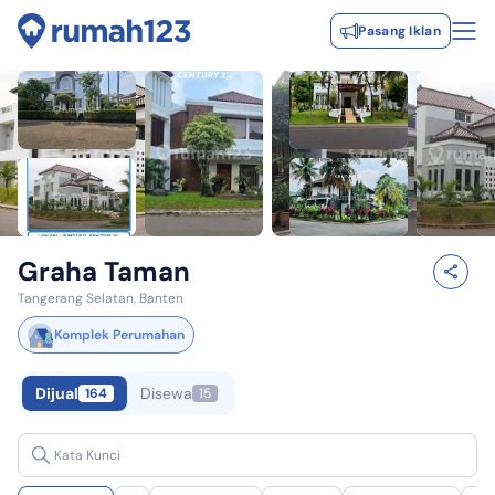
Pasang Iklan
Graha Taman
Tangerang Selatan, Banten
Komplek Perumahan
Dijual
Disewa
164
15