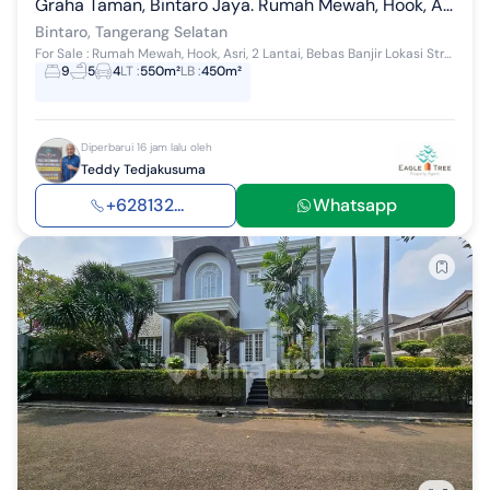
Graha Taman, Bintaro Jaya. Rumah Mewah, Hook, Asri, Terawat, SHM
Bintaro, Tangerang Selatan
For Sale : Rumah Mewah, Hook, Asri, 2 Lantai, Bebas Banjir Lokasi Strategis dan Premium : Graha Taman, Bintaro Jaya, Tangerang Selatan. Spesifika...
9
5
4
LT
:
550m²
LB
:
450m²
Diperbarui 16 jam lalu oleh
Teddy Tedjakusuma
+628132...
Whatsapp