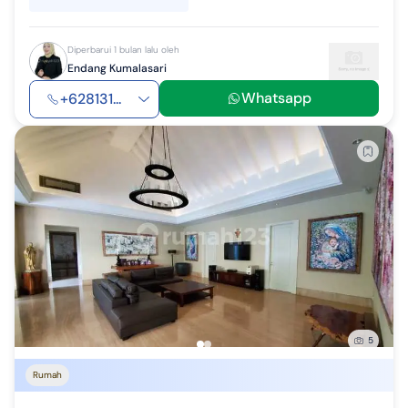
Diperbarui 1 bulan lalu oleh
Endang Kumalasari
Whatsapp
+628131...
5
Rumah