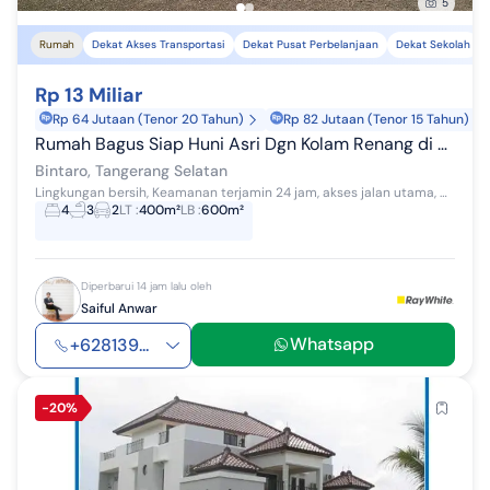
5
Rumah
Dekat Akses Transportasi
Dekat Pusat Perbelanjaan
Dekat Sekolah
Rp 13 Miliar
Rp 64 Jutaan (Tenor 20 Tahun)
Rp 82 Jutaan (Tenor 15 Tahun)
Rumah Bagus Siap Huni Asri Dgn Kolam Renang di Graha Taman, Bintaro Jaya Sektor 9
Bintaro, Tangerang Selatan
Lingkungan bersih, Keamanan terjamin 24 jam, akses jalan utama, bebas banjir, lokasi strategis dekat dgn : - Pusat Perbelanjaan : BX Mall, Lotte...
4
3
2
LT
:
400m²
LB
:
600m²
Diperbarui 14 jam lalu oleh
Saiful Anwar
Whatsapp
+628139...
-20%