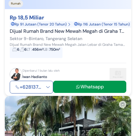
Rumah
Rp 18,5 Miliar
Rp 91 Jutaan (Tenor 20 Tahun)
Rp 116 Jutaan (Tenor 15 Tahun)
Dijual Rumah Brand New Mewah Megah di Graha Taman Bintaro
Sektor 9-Bintaro, Tangerang Selatan
Dijual Rumah Brand New Mewah Megah Jalan Lebar di Graha Taman Bintaro Jaya Sektor 9 Luas tanah : 456 Luas bangunan : 750 Kamar Tidur : 6+4 Ka...
6
6
LT
:
456m²
LB
:
750m²
Diperbarui 1 bulan lalu oleh
Iwan Hadianto
Whatsapp
+628137...