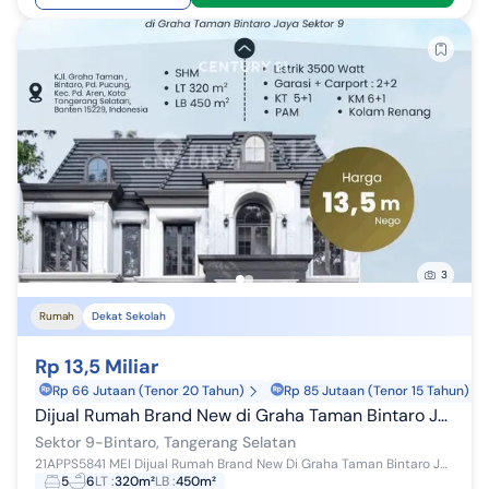
3
Rumah
Dekat Sekolah
Rp 13,5 Miliar
Rp 66 Jutaan (Tenor 20 Tahun)
Rp 85 Jutaan (Tenor 15 Tahun)
Dijual Rumah Brand New di Graha Taman Bintaro Jaya Sektor 9
Sektor 9-Bintaro, Tangerang Selatan
21APPS5841 MEI Dijual Rumah Brand New Di Graha Taman Bintaro Jaya Sektor 9 LT: 320 Meter, LB: 450 Meter, Lantai: 2, Listrik:3500 Watt, Kama...
5
6
LT
:
320m²
LB
:
450m²