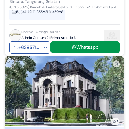
Bintaro, Tangerang Selatan
(CPA3 3025) Rumah di Bintaro Sektor 9 LT: 355 m2 LB: 450 m2 Lantai: 2 KT: 5+2 KM: 4+1 Garasi: 2 Carport: 2 Listrik: 3500 Air: PAM Fasilitas Lainnya...
5
4
2
LT
:
355m²
LB
:
450m²
Diperbarui 4 minggu lalu oleh
Admin Century21 Prima Arcade 3
Whatsapp
+628571...
1