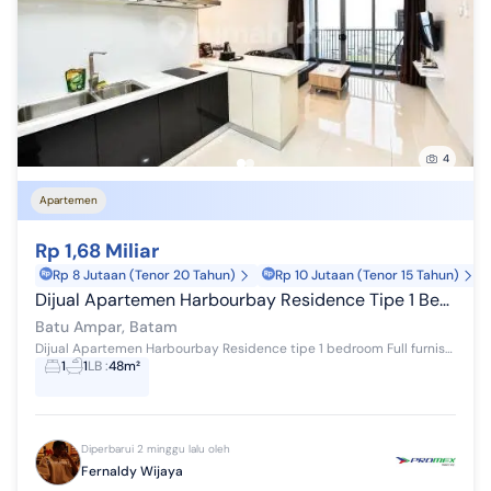
4
Apartemen
Rp 1,68 Miliar
Rp 8 Jutaan (Tenor 20 Tahun)
Rp 10 Jutaan (Tenor 15 Tahun)
Dijual Apartemen Harbourbay Residence Tipe 1 Bedroom
Batu Ampar, Batam
Dijual Apartemen Harbourbay Residence tipe 1 bedroom Full furnished Sea view , Lantai 21 Luas bangunan 48 m2 Harga 1.6M info survey hubungi :...
1
1
LB
:
48m²
Diperbarui 2 minggu lalu oleh
Fernaldy Wijaya