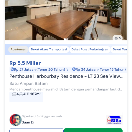
5
Apartemen
Dekat Akses Transportasi
Dekat Pusat Perbelanjaan
Dekat Tempat
Rp 5,5 Miliar
Rp 27 Jutaan (Tenor 20 Tahun)
Rp 34 Jutaan (Tenor 15 Tahun)
Penthouse Harbourbay Residence - LT 23 Sea View - Batam
Batu Ampar, Batam
Mencari penthouse mewah di Batam dengan pemandangan laut dan lokasi premium? Penthouse HarbourBay Residence menawarkan hunian eksklusif di lantai...
4
4
LB
:
167m²
Diperbarui 3 minggu lalu oleh
Suan Di