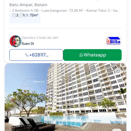
Batu Ampar, Batam
- 2 Bedroom lt 08 - Luas bangunan : 72.26 M² - Kamar Tidur: 2 - kamar mandi: 1 - Balcony - Sea View Semi Furnish - Full Kitchen Cabinet - Lemar...
2
1
LB
:
72m²
Diperbarui 2 bulan lalu oleh
Suan Di
+628117...
Whatsapp