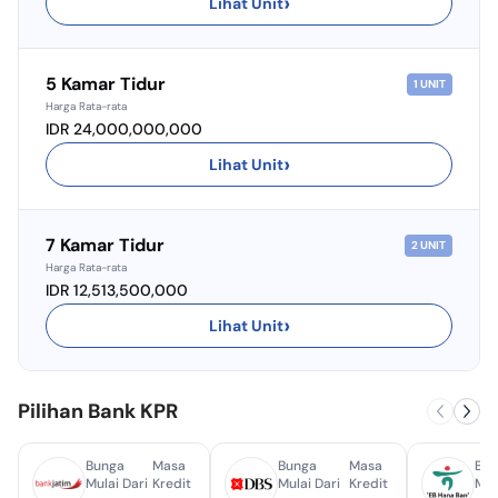
›
Lihat Unit
5 Kamar Tidur
1
UNIT
Harga Rata-rata
IDR 24,000,000,000
›
Lihat Unit
7 Kamar Tidur
2
UNIT
Harga Rata-rata
IDR 12,513,500,000
›
Lihat Unit
Pilihan Bank KPR
Bunga
Masa
Bunga
Masa
Bun
Mulai Dari
Kredit
Mulai Dari
Kredit
Mul