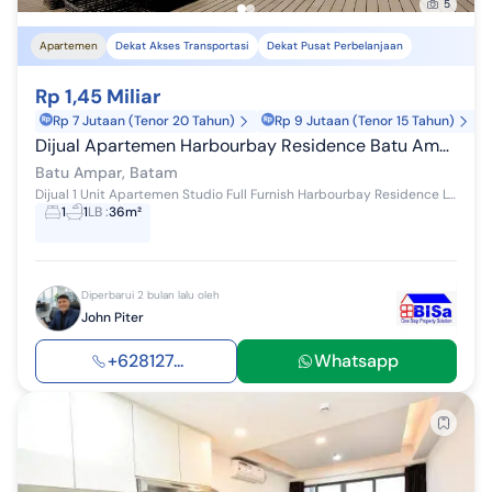
5
Apartemen
Dekat Akses Transportasi
Dekat Pusat Perbelanjaan
Rp 1,45 Miliar
Rp 7 Jutaan (Tenor 20 Tahun)
Rp 9 Jutaan (Tenor 15 Tahun)
Dijual Apartemen Harbourbay Residence Batu Ampar Batam Apartemen Harbour Bay Residence 1 Kamar Tidur Furnished
Batu Ampar, Batam
Dijual 1 Unit Apartemen Studio Full Furnish Harbourbay Residence Lt11 no 20 1 KT 1 KM Luas 36 m² View City Dan Sea Full Furnish Listrik 25A Wto 2...
1
1
LB
:
36m²
Diperbarui 2 bulan lalu oleh
John Piter
+628127...
Whatsapp