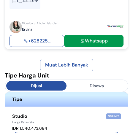
1
1
LB
:
48m²
Diperbarui 1 bulan lalu oleh
Ervina
+628225...
Whatsapp
Muat Lebih Banyak
Tipe Harga Unit
Dijual
Disewa
Tipe
Studio
38
UNIT
Harga Rata-rata
IDR 1,540,473,684