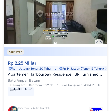
5
Apartemen
Rp 2,25 Miliar
Rp 11 Jutaan (Tenor 20 Tahun)
Rp 14 Jutaan (Tenor 15 Tahun)
Apartemen Harbourbay Residence 1 BR Furnished Lt. 22 View Kota
Batu Ampar, Batam
Keterangan: - 1 Bedroom lt 22 No. 07 - Luas bangunan : 48.14 M² - Kamar Tidur: 1 - kamar mandi: 1 - Balcony - City View Full Furnish - ...
1
1
LB
:
48m²
Diperbarui 2 bulan lalu oleh