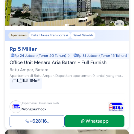
5
Apartemen
Dekat Akses Transportasi
Dekat Sekolah
Rp 5 Miliar
Rp 24 Jutaan (Tenor 20 Tahun)
Rp 31 Jutaan (Tenor 15 Tahun)
Office Unit Menara Aria Batam - Full Furnish
Batu Ampar, Batam
Apartemen di Batu Ampar. Dapatkan apartemen 9 lantai yang modern ini, dijual menghadirkan lingkungan fasilitas yang lengkap, cocok untuk Anda yan...
1
1
LB
:
184m²
Diperbarui 1 bulan lalu oleh
Wongbunhock
+628116...
Whatsapp