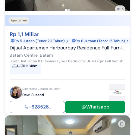
5
Apartemen
Rp 1,1 Miliar
Rp 5 Jutaan (Tenor 20 Tahun)
Rp 6 Jutaan (Tenor 15 Tahun)
Dijual Apartemen Harbourbay Residence Full Furnished
Batam Centre, Batam
Spek: Unit lantai 8 Cityview Type 1 bedrooms Uk 48 sqm Full furnished sesuai gambar Rp 1.1 M negoooo Berminat?? Contact: 0852xxxxxxxx Dewi - Pr...
1
1
LB
:
48m²
Diperbarui 2 bulan lalu oleh
Dewi Susanti
+628526...
Whatsapp