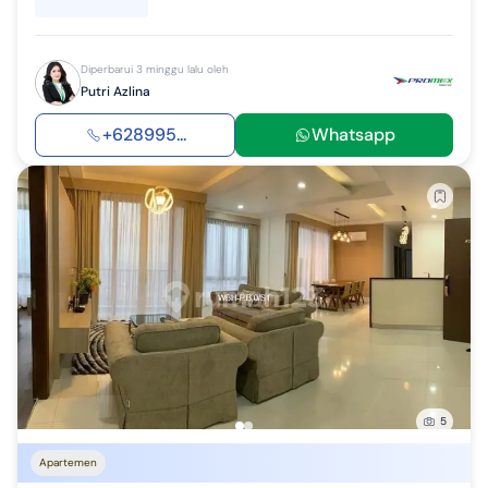
Diperbarui 3 minggu lalu oleh
Putri Azlina
+628995...
Whatsapp
5
Apartemen