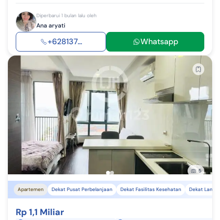
Diperbarui 1 bulan lalu oleh
Ana aryati
+628137...
Whatsapp
5
Apartemen
Dekat Pusat Perbelanjaan
Dekat Fasilitas Kesehatan
Dekat Landm
Rp 1,1 Miliar