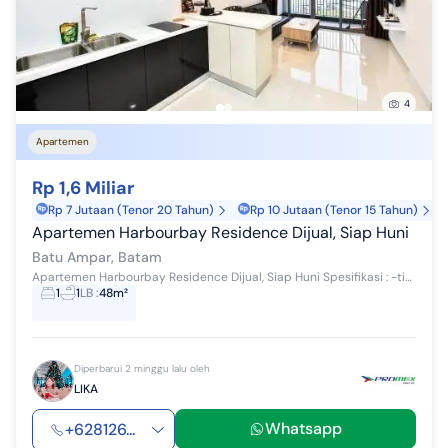
4
Apartemen
Rp 1,6 Miliar
Rp 7 Jutaan (Tenor 20 Tahun)
Rp 10 Jutaan (Tenor 15 Tahun)
Apartemen Harbourbay Residence Dijual, Siap Huni
Batu Ampar, Batam
Apartemen Harbourbay Residence Dijual, Siap Huni Spesifikasi : -tipe 1 bedroom -Full furnished -Sea view -Lantai 21 -Luas bangunan 48 m2 Harga j...
1
1
LB
:
48m²
Diperbarui 2 minggu lalu oleh
LIKA
Whatsapp
+628126...