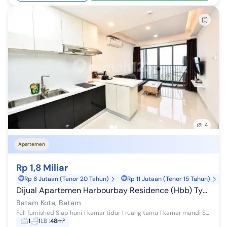
4
Apartemen
Rp 1,8 Miliar
Rp 8 Jutaan (Tenor 20 Tahun)
Rp 11 Jutaan (Tenor 15 Tahun)
Dijual Apartemen Harbourbay Residence (Hbb) Type 1 Bedroom (Kamar + Ruang Tamu)
Batam Kota, Batam
Full furnished Siap huni 1 kamar tidur 1 ruang tamu 1 kamar mandi Sea view Lantai 21 Luas bangunan 48 m2 Harga 1.8M KODE: LT
1
1
LB
:
48m²