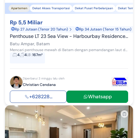
Apartemen
Dekat Akses Transportasi
Dekat Pusat Perbelanjaan
Dekat Tempat
Rp 5,5 Miliar
Rp 27 Jutaan (Tenor 20 Tahun)
Rp 34 Jutaan (Tenor 15 Tahun)
Penthouse LT 23 Sea View - Harbourbay Residence Batam
Batu Ampar, Batam
Mencari penthouse mewah di Batam dengan pemandangan laut dan lokasi premium? Penthouse HarbourBay Residence menawarkan hunian eksklusif di lantai...
4
4
LB
:
167m²
Diperbarui 3 minggu lalu oleh
Christian Cendana
+628228...
Whatsapp