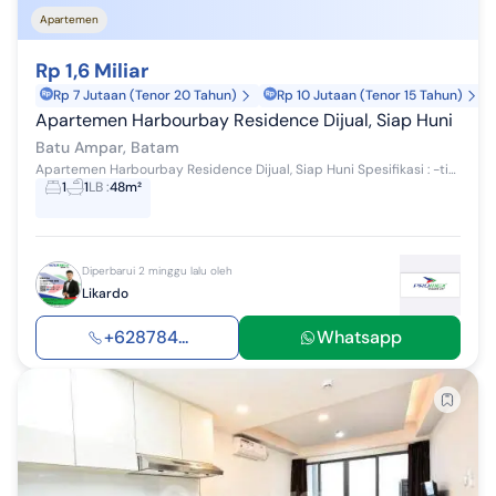
Apartemen
Rp 1,6 Miliar
Rp 7 Jutaan (Tenor 20 Tahun)
Rp 10 Jutaan (Tenor 15 Tahun)
Apartemen Harbourbay Residence Dijual, Siap Huni
Batu Ampar, Batam
Apartemen Harbourbay Residence Dijual, Siap Huni Spesifikasi : -tipe 1 bedroom -Full furnished -Sea view -Lantai 21 -Luas bangunan 48 m2 Harga j...
1
1
LB
:
48m²
Diperbarui 2 minggu lalu oleh
Likardo
+628784...
Whatsapp