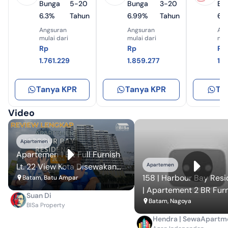
Bunga
5-20
Bunga
3-20
Bu
6.3%
Tahun
6.99%
Tahun
6.
Angsuran
Angsuran
Ang
mulai dari
mulai dari
mul
Rp
Rp
Rp
1.761.229
1.859.277
1.
Tanya KPR
Tanya KPR
Ta
Video
Apartemen
Apartemen 1 BR Full Furnish
Lt. 22 View Kota Disewakan
Apartemen
158 | Harbour Bay Res
Murah
Batam, Batu Ampar
| Apartement 2 BR Fur
Suan Di
| Singapore, Sea View |
Batam, Nagoya
BISa Property
A12
Hendra | SewaApart