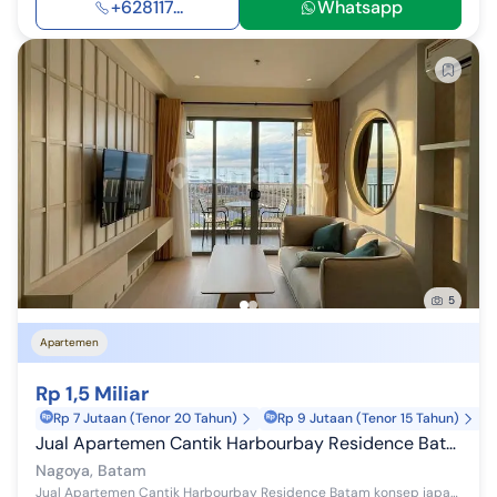
+628117...
Whatsapp
5
Apartemen
Rp 1,5 Miliar
Rp 7 Jutaan (Tenor 20 Tahun)
Rp 9 Jutaan (Tenor 15 Tahun)
Jual Apartemen Cantik Harbourbay Residence Batam Full Interior
Nagoya, Batam
Jual Apartemen Cantik Harbourbay Residence Batam konsep japannese! - Type 1 Bedroom - Lantai 11 - Seaview cakep - Full Interior Cantik - Siap Hu...