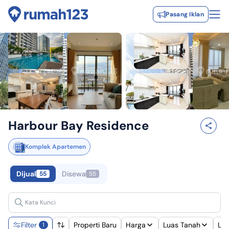
Pasang Iklan
Harbour Bay Residence
Komplek Apartemen
Dijual
Disewa
55
55
Filter
Properti Baru
Harga
Luas Tanah
Lu
1