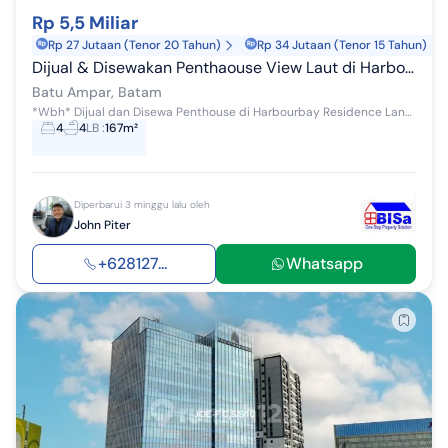
Rp 5,5 Miliar
Rp 27 Jutaan (Tenor 20 Tahun)
Rp 34 Jutaan (Tenor 15 Tahun)
Dijual & Disewakan Penthaouse View Laut di Harbour Bay Residence Batu Ampar Batam
Batu Ampar, Batam
*Wbh* Dijual dan Disewa Penthouse di Harbourbay Residence Lantai 23 No. 2 View Laut Deskripsi: - Sebelah Hotel Mariot - SGA 167m2 - 4 Kamar Tidur...
4
4
LB
:
167m²
Diperbarui 3 minggu lalu oleh
John Piter
+628127...
Whatsapp