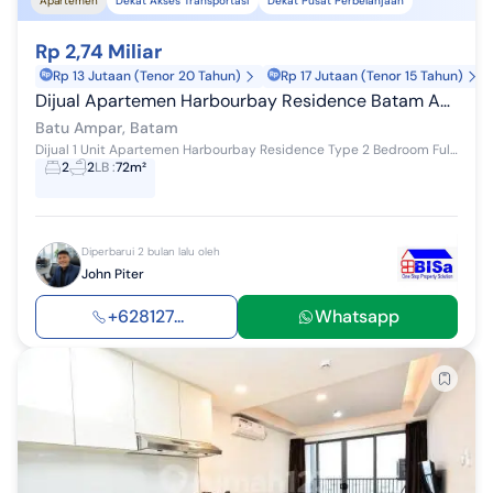
Apartemen
Dekat Akses Transportasi
Dekat Pusat Perbelanjaan
Rp 2,74 Miliar
Rp 13 Jutaan (Tenor 20 Tahun)
Rp 17 Jutaan (Tenor 15 Tahun)
Dijual Apartemen Harbourbay Residence Batam Apartemen Harbour Bay Residence 2 Kamar Tidur Furnished
Batu Ampar, Batam
Dijual 1 Unit Apartemen Harbourbay Residence Type 2 Bedroom Full Furnish Lt6 no 8 2 KT 2 KM Luas 72 m² View City Dan Sea Full Furnish Listrik 40A...
2
2
LB
:
72m²
Diperbarui 2 bulan lalu oleh
John Piter
+628127...
Whatsapp