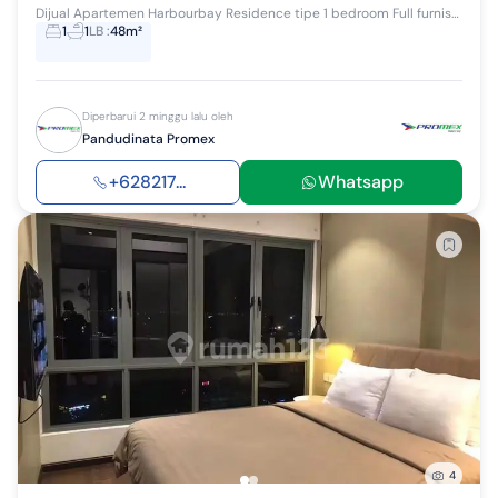
Dijual Apartemen Harbourbay Residence tipe 1 bedroom Full furnished Sea view , Lantai 21 Luas bangunan 48 m2 *Harga 1.6M* Kode: EVA
1
1
LB
:
48m²
Diperbarui 2 minggu lalu oleh
Pandudinata Promex
+628217...
Whatsapp
4