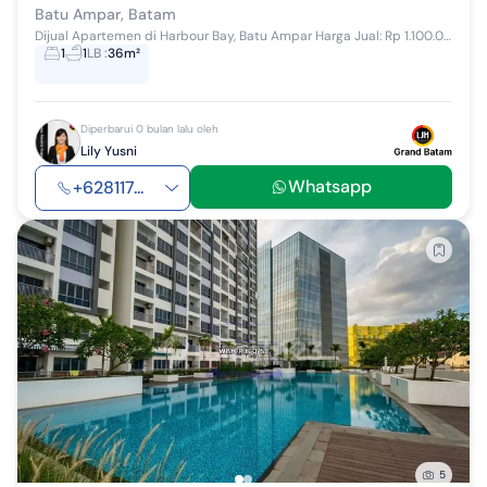
Batu Ampar, Batam
Dijual Apartemen di Harbour Bay, Batu Ampar Harga Jual: Rp 1.100.000.000 Spesifikasi Properti: - Luas Bangunan: 36 m² - Kondisi: Furnished - K...
1
1
LB
:
36m²
Diperbarui 0 bulan lalu oleh
Lily Yusni
Whatsapp
+628117...
5