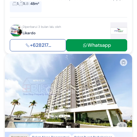
1
1
LB
:
48m²
Diperbarui 3 bulan lalu oleh
Likardo
+628217...
Whatsapp
5