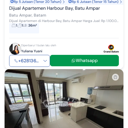
Rp 5 Jutaan (Tenor 20 Tahun)
Rp 6 Jutaan (Tenor 15 Tahun)
Dijual Apartemen Harbour Bay, Batu Ampar
Batu Ampar, Batam
Dijual Apartemen di Harbour Bay, Batu Ampar Harga Jual: Rp 1.100.000.000 Spesifikasi Properti: - Luas Bangunan: 36 m² - Kondisi: Furnished - K...
1
1
LB
:
36m²
Diperbarui 1 bulan lalu oleh
Yuliana Yusni
Whatsapp
+628136...