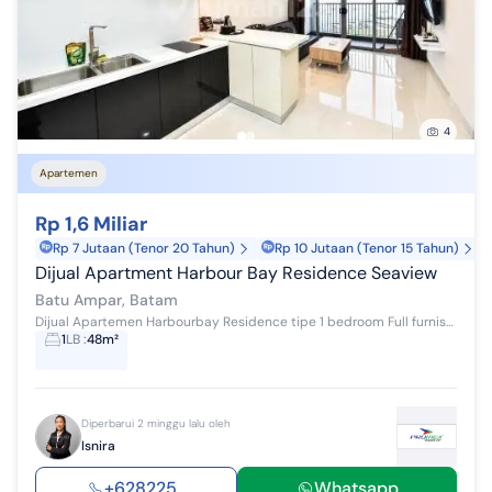
4
Apartemen
Rp 1,6 Miliar
Rp 7 Jutaan (Tenor 20 Tahun)
Rp 10 Jutaan (Tenor 15 Tahun)
Dijual Apartment Harbour Bay Residence Seaview
Batu Ampar, Batam
Dijual Apartemen Harbourbay Residence tipe 1 bedroom Full furnished Sea view , Lantai 21 Luas bangunan 48 m2 *Harga 1.6M* kode: 001bcEv
1
LB
:
48m²
Diperbarui 2 minggu lalu oleh
Isnira
+628225...
Whatsapp