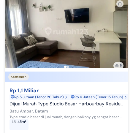
5
Apartemen
Rp 1,1 Miliar
Rp 5 Jutaan (Tenor 20 Tahun)
Rp 6 Jutaan (Tenor 15 Tahun)
Dijual Murah Type Studio Besar Harbourbay Residences Batam
Batu Ampar, Batam
Type studio besar di jual murah, dengan balkony yg sangat besar menghadap ke laut dan hotel marriot, full furnished dengan interior yg cantik dan m...
LB
:
45m²