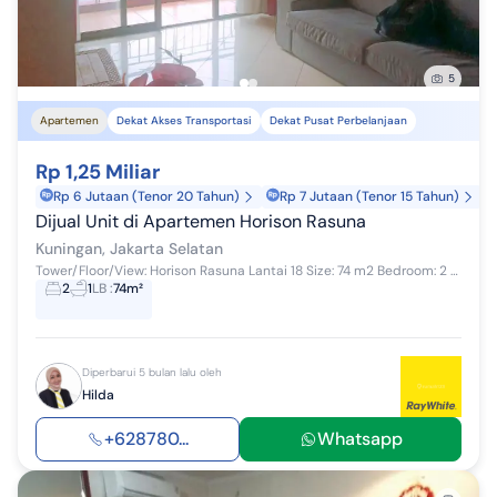
5
Apartemen
Dekat Akses Transportasi
Dekat Pusat Perbelanjaan
Rp 1,25 Miliar
Rp 6 Jutaan (Tenor 20 Tahun)
Rp 7 Jutaan (Tenor 15 Tahun)
Dijual Unit di Apartemen Horison Rasuna
Kuningan, Jakarta Selatan
Tower/Floor/View: Horison Rasuna Lantai 18 Size: 74 m2 Bedroom: 2 Bathroom: 1 Condition: Furnished Facility: Large parking for guests 24-hour secur...
2
1
LB
:
74m²
Diperbarui 5 bulan lalu oleh
Hilda
+628780...
Whatsapp