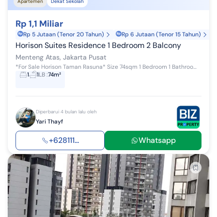
Apartemen
Dekat Sekolah
Rp 1,1 Miliar
Rp 5 Jutaan (Tenor 20 Tahun)
Rp 6 Jutaan (Tenor 15 Tahun)
Horison Suites Residence 1 Bedroom 2 Balcony
Menteng Atas, Jakarta Pusat
*For Sale Horison Taman Rasuna* Size 74sqm 1 Bedroom 1 Bathroom 2 balcony Lantai paling atas dengan balcony terbuka Sale : 1M nego tipis Direct ...
1
1
LB
:
74m²
Diperbarui 4 bulan lalu oleh
Yari Thayf
+628111...
Whatsapp