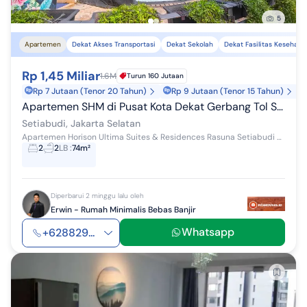
5
Apartemen
Dekat Akses Transportasi
Dekat Sekolah
Dekat Fasilitas Kesehata
Rp 1,45 Miliar
1.6M
Turun 160 Jutaan
Rp 7 Jutaan (Tenor 20 Tahun)
Rp 9 Jutaan (Tenor 15 Tahun)
Apartemen SHM di Pusat Kota Dekat Gerbang Tol Semanggi J-48786
Setiabudi, Jakarta Selatan
Apartemen Horison Ultima Suites & Residences Rasuna Setiabudi - Kota Jakarta Selatan *Menerima Cash *Bisa Dibantu KPR Apartemen siap huni lokasi ...
2
2
LB
:
74m²
Diperbarui 2 minggu lalu oleh
Erwin - Rumah Minimalis Bebas Banjir
Whatsapp
+628829...