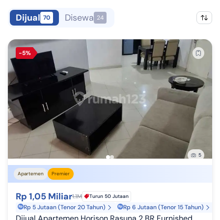
Dijual
Disewa
70
24
-5%
5
Apartemen
Premier
Rp 1,05 Miliar
1.1M
Turun 50 Jutaan
Rp 5 Jutaan (Tenor 20 Tahun)
Rp 6 Jutaan (Tenor 15 Tahun)
Dijual Apartemen Horison Rasuna 2 BR Furnished