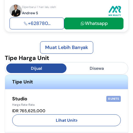
Diperbarui 1 hari lalu oleh
Andrew S
+628780...
Whatsapp
Muat Lebih Banyak
Tipe Harga Unit
Dijual
Disewa
Tipe Unit
Studio
8
UNITS
Harga Rata-Rata
IDR 765,625,000
›
Lihat Unit