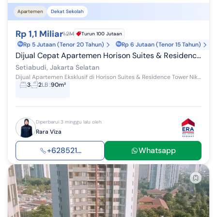
Apartemen
Dekat Sekolah
Rp 1,1 Miliar
1.2M
Turun 100 Jutaan
Rp 5 Jutaan (Tenor 20 Tahun)
Rp 6 Jutaan (Tenor 15 Tahun)
Dijual Cepat Apartemen Horison Suites & Residence Rasuna Jaksel Apartemen 3 Kamar Tidur Furnished
Setiabudi, Jakarta Selatan
Dijual Apartemen Eksklusif di Horison Suites & Residence Tower Nikmati gaya hidup urban dengan apartemen premium yang menawarkan kenyamanan dan ke...
3
2
LB
:
90m²
Diperbarui 3 minggu lalu oleh
Rara Viza
+628521...
Whatsapp