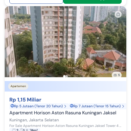
5
Apartemen
Rp 1,15 Miliar
Rp 5 Jutaan (Tenor 20 Tahun)
Rp 7 Jutaan (Tenor 15 Tahun)
Apartment Horison Aston Rasuna Kuningan Jaksel
Kuningan, Jakarta Selatan
For Sale Apartment Horison Aston Rasuna Kuningan Jaksel Tower 4 Lantai 18 View Pool Size 74 m2 Bedroom 2 Bathroom 1 Furnished Shmrs Jual Cepat 1....
2
1
LB
:
74m²