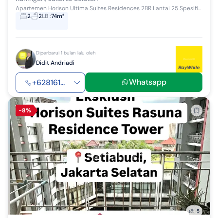
Apartemen Horison Ultima Suites Residences 2BR Lantai 25 Spesifikasi : Luas 74 m2 Orientasi Hadap Selatan Ruang Tamu Ruang Makan 2 Kamar...
2
2
LB
:
74m²
Diperbarui 1 bulan lalu oleh
Didit Andriadi
Whatsapp
+628161...
-8%
5