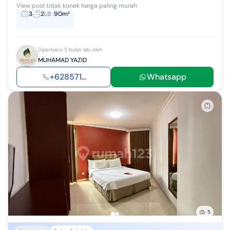
View pool tidak konek harga paling murah
3
2
LB
:
90m²
Diperbarui 5 bulan lalu oleh
MUHAMAD YAZID
+628571...
Whatsapp
5