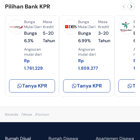
Pilihan Bank KPR
Bunga
Masa
Bunga
Masa
Bun
Mulai Dari
Kredit
Mulai Dari
Kredit
Mul
Bunga
5-20
Bunga
3-20
Bu
6.3%
Tahun
6.99%
Tahun
6.
Angsuran
Angsuran
Ang
mulai dari
mulai dari
mul
Rp
Rp
Rp
1.761.229
1.859.277
1.
Tanya KPR
Tanya KPR
Ta
Beranda
/
Venue
/
Horison
Rumah Dijual
Rumah Disewa
Apartemen Disewa