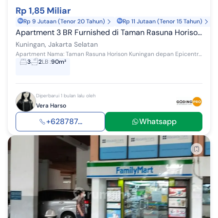
Rp 1,85 Miliar
Rp 9 Jutaan (Tenor 20 Tahun)
Rp 11 Jutaan (Tenor 15 Tahun)
Apartment 3 BR Furnished di Taman Rasuna Horison Kuningan Jaksel
Kuningan, Jakarta Selatan
Apartment Nama: Taman Rasuna Horison Kuningan depan Epicentrum Tower 4/ 08 / Kolam Renang dan view gedung2 Size : 90m2 3BR 2 Bathroom Study Room: ...
3
2
LB
:
90m²
Diperbarui 1 bulan lalu oleh
Vera Harso
+628787...
Whatsapp