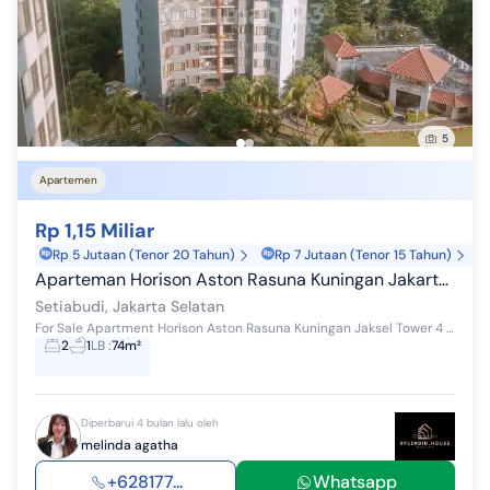
5
Apartemen
Rp 1,15 Miliar
Rp 5 Jutaan (Tenor 20 Tahun)
Rp 7 Jutaan (Tenor 15 Tahun)
Aparteman Horison Aston Rasuna Kuningan Jakarta Selatan
Setiabudi, Jakarta Selatan
For Sale Apartment Horison Aston Rasuna Kuningan Jaksel Tower 4 Lantai 18 View Pool Size 74 m2 Bedroom 2 Bathroom 1 Furnished Shmrs Jual Cepat 1....
2
1
LB
:
74m²
Diperbarui 4 bulan lalu oleh
melinda agatha
+628177...
Whatsapp