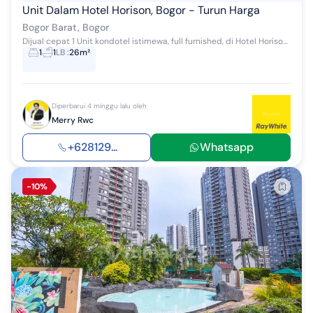
Unit Dalam Hotel Horison, Bogor - Turun Harga
Bogor Barat, Bogor
Dijual cepat 1 Unit kondotel istimewa, full furnished, di Hotel Horison Bogor Icon yg berlokasi di jalan Bukit Cimanggu City Raya, Bogor Jawa Bara...
1
1
LB
:
26m²
Diperbarui 4 minggu lalu oleh
Merry Rwc
+628129...
Whatsapp
-10%