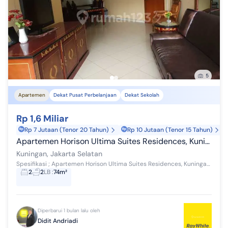
5
Apartemen
Dekat Pusat Perbelanjaan
Dekat Sekolah
Rp 1,6 Miliar
Rp 7 Jutaan (Tenor 20 Tahun)
Rp 10 Jutaan (Tenor 15 Tahun)
Apartemen Horison Ultima Suites Residences, Kuningan, Jakarta 
Kuningan, Jakarta Selatan
Spesifikasi ; Apartemen Horison Ultima Suites Residences, Kuningan, Jakarta Selatan, Lantai 25 Luas : 74 m2 Orientasi Ruangan : Hadap Selatan R...
2
2
LB
:
74m²
Diperbarui 1 bulan lalu oleh
Didit Andriadi