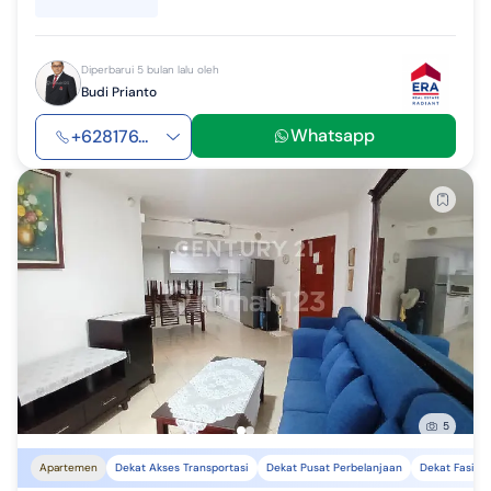
Diperbarui 5 bulan lalu oleh
Budi Prianto
Whatsapp
+628176...
5
Apartemen
Dekat Akses Transportasi
Dekat Pusat Perbelanjaan
Dekat Fasilit