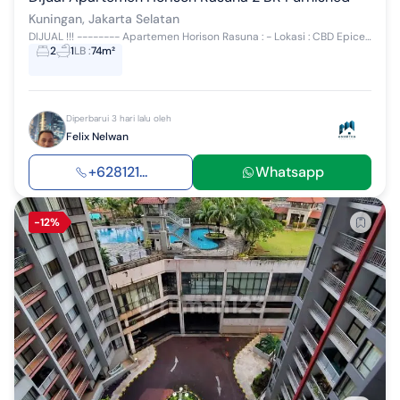
Kuningan, Jakarta Selatan
DIJUAL !!! -------- Apartemen Horison Rasuna : - Lokasi : CBD Epicentrum Kuningan - Luas : (-/+) 74 m2 - Bedroom : 2 + 1 - Bathroom : 2 + 1 - Furni...
2
1
LB
:
74m²
Diperbarui 3 hari lalu oleh
Felix Nelwan
+628121...
Whatsapp
-12%