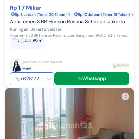
Rp 1,7 Miliar
Rp 8 Jutaan (Tenor 20 Tahun)
Rp 10 Jutaan (Tenor 15 Tahun)
Apartemen 3 BR Horison Rasuna Setiabudi Jakarta Selatan
Kuningan, Jakarta Selatan
Apartemen 3 BR Horison Rasuna Luas Bangunan : 90,62 m2 3 Kamar Tidur 2 Kamar Mandi Kmr Mandi ART : 1 Full Furnished HGB AC 4 Unit Akses Parkir Pen...
3
2
LB
:
90m²
Diperbarui 5 bulan lalu oleh
wanti
Whatsapp
+628172...