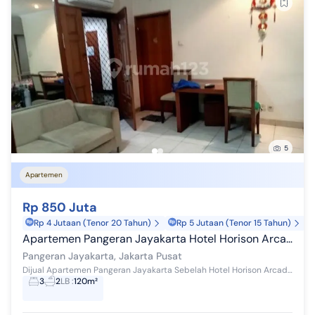
5
Apartemen
Rp 850 Juta
Rp 4 Jutaan (Tenor 20 Tahun)
Rp 5 Jutaan (Tenor 15 Tahun)
Apartemen Pangeran Jayakarta Hotel Horison Arcadia Lantai Sedang
Pangeran Jayakarta, Jakarta Pusat
Dijual Apartemen Pangeran Jayakarta Sebelah Hotel Horison Arcadia Lantai Sedang - Luas 120m 3+1 Kamar Tidur - 2+1 Kamar Mandi
3
2
LB
:
120m²