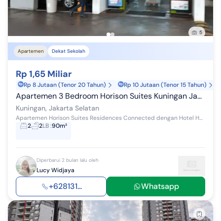
5
Apartemen
Dekat Sekolah
Rp 1,65 Miliar
Rp 8 Jutaan (Tenor 20 Tahun)
Rp 10 Jutaan (Tenor 15 Tahun)
Apartemen 3 Bedroom Horison Suites Kuningan Jakarta Selatan
Kuningan, Jakarta Selatan
Apartemen Horison Suites Residences Connected dengan Hotel Horison Suites , Rasuna Kuningan Luas 90m2, Lantai 7 2 Kamar Tidur 1 Kamar Mandi Dalam...
2
2
LB
:
90m²
Diperbarui 2 bulan lalu oleh
Lucy Widjaya
+628131...
Whatsapp