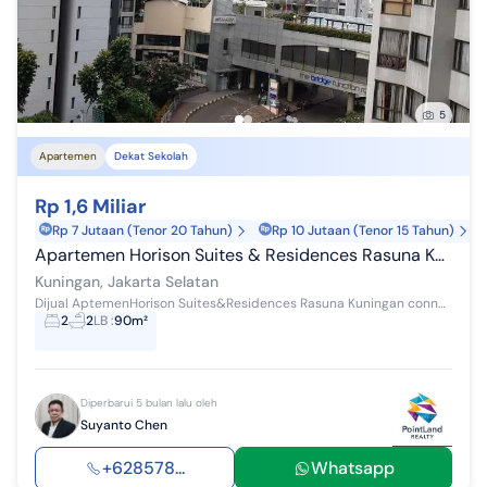
5
Apartemen
Dekat Sekolah
Rp 1,6 Miliar
Rp 7 Jutaan (Tenor 20 Tahun)
Rp 10 Jutaan (Tenor 15 Tahun)
Apartemen Horison Suites & Residences Rasuna Kuningan Jakarta Selatan
Kuningan, Jakarta Selatan
Dijual AptemenHorison Suites&Residences Rasuna Kuningan connected dgn Hotel Horison Suites,Rasuna Kuningan, Lantai 7 Luas 90m2 KT 2 + 1 KM 2 + 1...
2
2
LB
:
90m²
Diperbarui 5 bulan lalu oleh
Suyanto Chen
+628578...
Whatsapp