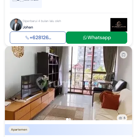
Diperbarui 4 bulan lalu oleh
Johan
+628126...
Whatsapp
5
Apartemen