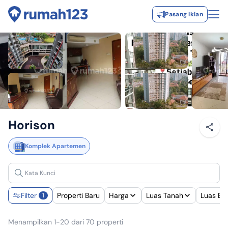
Pasang Iklan
Horison
Komplek Apartemen
Filter
Properti Baru
Harga
Luas Tanah
Luas Ba
1
Menampilkan 1-20 dari 70 properti