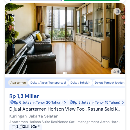
5
Apartemen
Dekat Akses Transportasi
Dekat Sekolah
Dekat Tempat Ibadah
Rp 1,3 Miliar
Rp 6 Jutaan (Tenor 20 Tahun)
Rp 8 Jutaan (Tenor 15 Tahun)
Dijual Apartemen Horison View Pool. Rasuna Said Kuningan
Kuningan, Jakarta Selatan
Apartemen Horison Suite Residence Satu Management Aston Hotel Fasilitas Aston Hotel IPL 2 Jt an tiap Bulan Diluar Listrik Dan Air - Luas Bangu...
3
2
LB
:
90m²