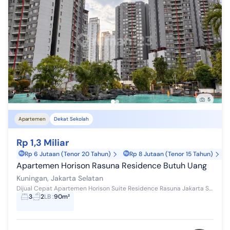
5
Apartemen
Dekat Sekolah
Rp 1,3 Miliar
Rp 6 Jutaan (Tenor 20 Tahun)
Rp 8 Jutaan (Tenor 15 Tahun)
Apartemen Horison Rasuna Residence Butuh Uang
Kuningan, Jakarta Selatan
Dijual Cepat Apartemen Horison Suite Residence Rasuna Jakarta Selatan. - Luas Bangunan: 90m2 - Lantai : 7 - Kamar Tidur: 3+1 - Kamar Mandi: 2 - S...
3
2
LB
:
90m²